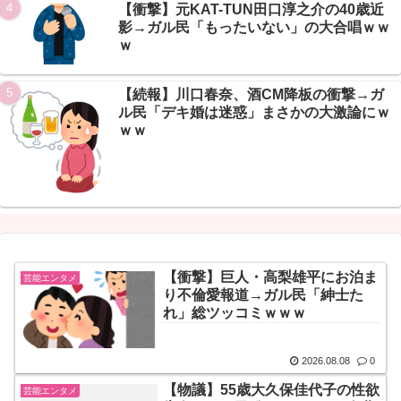
【衝撃】元KAT-TUN田口淳之介の40歳近
影→ガル民「もったいない」の大合唱ｗｗ
ｗ
【続報】川口春奈、酒CM降板の衝撃→ガ
ル民「デキ婚は迷惑」まさかの大激論にｗ
ｗｗ
【衝撃】巨人・高梨雄平にお泊ま
芸能エンタメ
り不倫愛報道→ガル民「紳士た
れ」総ツッコミｗｗｗ
2026.08.08
0
【物議】55歳大久保佳代子の性欲
芸能エンタメ