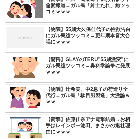
倫愛報道→ガル民「紳士たれ」総ツッ
コミｗｗｗ
【物議】55歳大久保佳代子の性欲告白
にガル民総ツッコミ→更年期本音大合
唱にｗｗｗ
【驚愕】GLAYのTERU”55歳激変”に
ガル民総ツッコミ→鼻科学論争に発展
ｗｗｗ
【物議】辻希美、中2息子の荷造り全
代行→ガル民「駄目男製造」大激論ｗ
ｗｗ
【衝撃】佐藤佳奈アナ電撃結婚→お相
手はレインボー池田、まさかの退社理
由にｗｗｗ