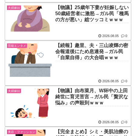
【物議】25歳年下妻が妊娠しない
夫婦嫁姑
50歳経営者に激怒→ガル民「種馬
の方が悪い」総ツッコミｗｗｗ
2026.08.05
0
【続報】趣里、夫・三山凌輝の密
芸能エンタメ
会報道後にため息連発→ガル民
「自業自得」の大合唱ｗｗｗ
2026.08.05
0
【物議】由布菜月、W杯中の上田
夫婦嫁姑
綺世に育児苦言→ガル民「贅沢な
悩み」の声殺到ｗｗｗ
2026.08.05
0
【完全まとめ】シミ・美肌治療の
美容・ファッション