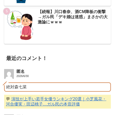
【続報】川口春奈、酒CM降板の衝撃
→ガル民「デキ婚は迷惑」まさかの大
激論にｗｗｗ
最近のコメント！
匿名
2026/6/30
絶対森七菜
💬
演技が上手い若手女優ランキング20選｜小芝風花・
河合優実・田辺桃子…ガル民の本音評価