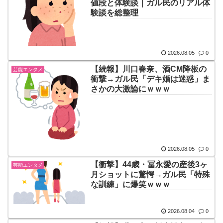
値段と体験談｜ガル民のリアル体
験談を総整理
2026.08.05
0
【続報】川口春奈、酒CM降板の
芸能エンタメ
衝撃→ガル民「デキ婚は迷惑」ま
さかの大激論にｗｗｗ
2026.08.05
0
【衝撃】44歳・冨永愛の産後3ヶ
芸能エンタメ
月ショットに驚愕→ガル民「特殊
な訓練」に爆笑ｗｗｗ
2026.08.04
0