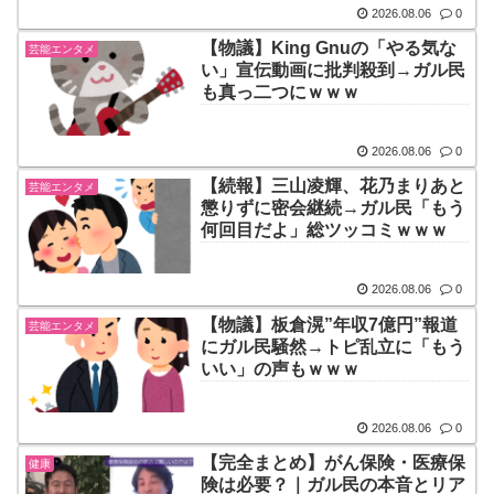
2026.08.06
0
【物議】King Gnuの「やる気な
芸能エンタメ
い」宣伝動画に批判殺到→ガル民
も真っ二つにｗｗｗ
2026.08.06
0
【続報】三山凌輝、花乃まりあと
芸能エンタメ
懲りずに密会継続→ガル民「もう
何回目だよ」総ツッコミｗｗｗ
2026.08.06
0
【物議】板倉滉”年収7億円”報道
芸能エンタメ
にガル民騒然→トピ乱立に「もう
いい」の声もｗｗｗ
2026.08.06
0
【完全まとめ】がん保険・医療保
健康
険は必要？｜ガル民の本音とリア