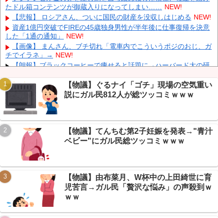
伊Autosprint誌：ニューエイ代表渾身のアストンマーチンAMR26
たドル箱コンテンツが御蔵入りになってしまい……
NEW!
を改善に導いた最大の功労者はカルディレ
NEW!
【悲報】 ロシアさん、ついに国民の財産を没収しはじめる
NEW!
【画像】 小倉ゆうか(27)さん、7年ぶり『FRIDAY』表紙で神ボデ
資産1億円突破でFIREの45歳独身男性が半年後に仕事復帰を決意
ィ大解放
NEW!
した「1通の通知」
NEW!
日本代表FW前田大然がイプスウィッチ・タウンへ移籍決定！プ
【画像】 まんさん、ブチ切れ「電車内でこういうポジのおじ、ガ
レミアリーグ初挑戦
NEW!
チでイラネ」→
NEW!
英国人「ようこそ」冨安健洋、クリスタルパレス加入が決定的
【朗報】ブラックコーヒーで痩せると話題に→ハーバード大の研
に！メディカル検査をパス！現地サポが歓迎！アーセナルファンも
究まで飛び出しガリレオ民大盛り上がりｗｗｗ
NEW!
祝福！【海外の反応】
NEW!
【続報】ショートスリーパー堀さん、月15万商材＆協会運営が発
【物議】ぐるナイ「ゴチ」現場の空気重い
覚→ガリレオ民ドン引きｗｗｗ
NEW!
説にガル民812人が総ツッコミｗｗｗ
【朗報】円高で海外旅行勢が大興奮→30カ国目の猛者に一同尊敬
ｗｗｗ
NEW!
【朗報】AveMujica民の日常、謎のVもハマるMyGO新曲に丁寧語
【物議】てんちむ第2子妊娠を発表→"青汁
で大盛り上がりですわｗ
NEW!
Powered by livedoor 相互RSS
ベビー"にガル民総ツッコミｗｗｗ
【まとめ】X収益化ルール大幅変更→インプレゾンビ死亡待望論
に賛否ｗｗｗ
NEW!
【物議】由布菜月、W杯中の上田綺世に育
児苦言→ガル民「贅沢な悩み」の声殺到ｗ
ｗｗ
Powered by livedoor 相互RSS