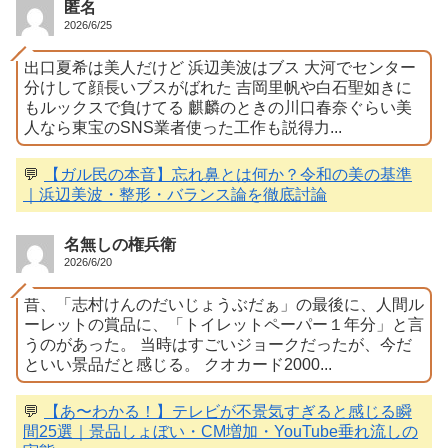
匿名
2026/6/25
出口夏希は美人だけど 浜辺美波はブス 大河でセンター
分けして顔長いブスがばれた 吉岡里帆や白石聖如きに
もルックスで負けてる 麒麟のときの川口春奈ぐらい美
人なら東宝のSNS業者使った工作も説得力...
💬
【ガル民の本音】忘れ鼻とは何か？令和の美の基準
｜浜辺美波・整形・バランス論を徹底討論
名無しの権兵衛
2026/6/20
昔、「志村けんのだいじょうぶだぁ」の最後に、人間ル
ーレットの賞品に、「トイレットペーパー１年分」と言
うのがあった。 当時はすごいジョークだったが、今だ
といい景品だと感じる。 クオカード2000...
💬
【あ〜わかる！】テレビが不景気すぎると感じる瞬
間25選｜景品しょぼい・CM増加・YouTube垂れ流しの