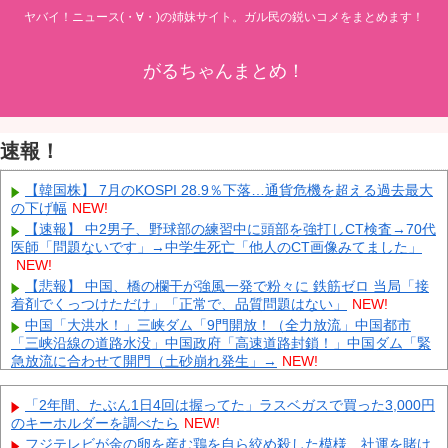
ヤバイ！ニュース(・∀・)の姉妹サイト。ガル民の鋭いコメをまとめます！
がるちゃんまとめ！
速報！
【韓国株】 7月のKOSPI 28.9％下落…通貨危機を超える過去最大
の下げ幅
NEW!
【速報】 中2男子、野球部の練習中に頭部を強打しCT検査→70代
医師「問題ないです」→中学生死亡「他人のCT画像みてました」
NEW!
【悲報】 中国、橋の欄干が強風一発で粉々に 鉄筋ゼロ 当局「接
着剤でくっつけただけ」「正常で、品質問題はない」
NEW!
中国「大洪水！」三峡ダム「9門開放！（全力放流」中国都市
「三峡沿線の道路水没」中国政府「高速道路封鎖！」中国ダム「緊
急放流に合わせて開門（土砂崩れ発生」→
NEW!
VTuberさん、祖母の「家族だけの一日葬」をした結果ｗｗｗｗｗ
ｗｗ
NEW!
「2年間、たぶん1日4回は握ってた」ラスベガスで買った3,000円
「被告はモンスター」元ジャンポケ斉藤慎二被告に懲役７年求刑
のキーホルダーを調べたら
NEW!
でほぼ実刑確実？弁護側の主張が無理筋なワケ
NEW!
フジテレビが金の卵を産む鶏を自ら絞め殺した模様、社運を賭け