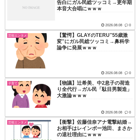
告白にガル民総ツッコミ→更年期
本音大合唱にｗｗｗ
2026.08.08
0
【驚愕】GLAYのTERU”55歳激
芸能エンタメ
変”にガル民総ツッコミ→鼻科学
論争に発展ｗｗｗ
2026.08.08
0
【物議】辻希美、中2息子の荷造
子育て
り全代行→ガル民「駄目男製造」
大激論ｗｗｗ
2026.08.08
0
【衝撃】佐藤佳奈アナ電撃結婚→
芸能エンタメ
お相手はレインボー池田、まさか
の退社理由にｗｗｗ