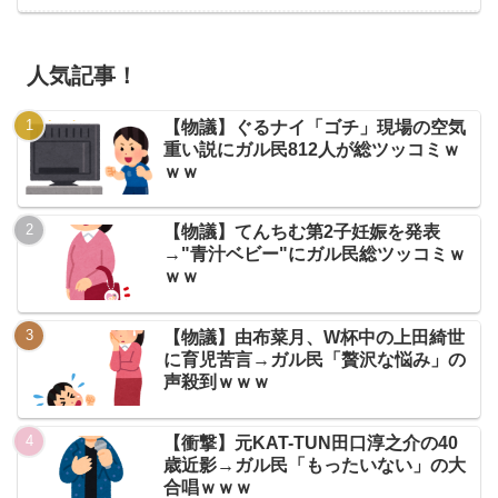
人気記事！
【物議】ぐるナイ「ゴチ」現場の空気
重い説にガル民812人が総ツッコミｗ
ｗｗ
【物議】てんちむ第2子妊娠を発表
→"青汁ベビー"にガル民総ツッコミｗ
ｗｗ
【物議】由布菜月、W杯中の上田綺世
に育児苦言→ガル民「贅沢な悩み」の
声殺到ｗｗｗ
【衝撃】元KAT-TUN田口淳之介の40
歳近影→ガル民「もったいない」の大
合唱ｗｗｗ