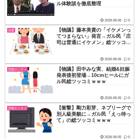
ル体験談を徹底整理
2026.08.06
0
【物議】藤本美貴の「イケメンっ
恋愛
てつまらない」発言→ガル民「庄
司は普通にイケメン」総ツッコミ
ｗｗｗ
2026.08.06
0
【物議】田中みな実、結婚&妊娠
芸能エンタメ
発表後初登場→10cmヒールにガ
ル民総ツッコミｗｗｗ
2026.08.05
0
【衝撃】剛力彩芽、ネプリーグで
芸能エンタメ
別人級美貌に→ガル民「えっ待っ
て」の総ツッコミｗｗｗ
2026.08.05
0