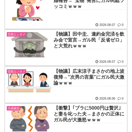
婚報告→”宝物”発言にガル民総ツ
ッコミｗｗｗ
2026.08.07
0
【物議】田中圭、違約金完済を飲
芸能エンタメ
み会で宣言→ガル民「反省ゼロ」
と大荒れｗｗｗ
2026.08.07
0
【物議】広末涼子まさかの地上波
芸能エンタメ
復帰→”次男の言葉”にガル民大激
論ｗｗｗ
2026.08.06
0
【衝撃】｢ブラに5000円は贅沢｣
夫婦嫁姑
と妻を叱った夫→まさかの正体に
ガル民が大激怒ｗｗｗ