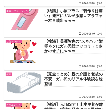
2026.08.07
0
【物議】小原ブラス『若作りは痛
美容・ファッション
い』発言にガル民激怒→アラフォ
ー本音噴出ｗｗｗ
2026.08.07
0
【物議】長瀬智也の“スネハラ”謝
芸能エンタメ
罪ネタにガル民総ツッコミ→まさ
かのオチにｗｗｗ
2026.08.07
0
【完全まとめ】親の介護と老後の
健康
不安｜ガル民のリアル体験談を総
整理
2026.08.07
0
【物議】元TBSアナ山本里菜が離
芸能エンタメ