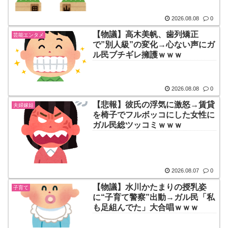
2026.08.08
0
【物議】高木美帆、歯列矯正
芸能エンタメ
で”別人級”の変化→心ない声にガ
ル民ブチギレ擁護ｗｗｗ
2026.08.08
0
【悲報】彼氏の浮気に激怒→賃貸
夫婦嫁姑
を椅子でフルボッコにした女性に
ガル民総ツッコミｗｗｗ
2026.08.07
0
【物議】水川かたまりの授乳姿
子育て
に“子育て警察”出動→ガル民「私
も足組んでた」大合唱ｗｗｗ