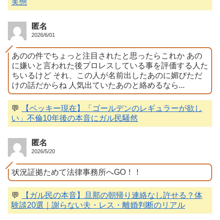
実態
匿名
2026/6/01
あのの件でちょっと注目されたと思ったらこれか あの
に嫌いと言われた後プロレスしている事を評価する人た
ちいるけど それ、この人が名前出したあのに媚びただ
けの話だからね 人気出ていたあのと絡めるなら...
💬
【ベッキー現在】「ゴールデンのレギュラーが欲し
い」不倫10年後の本音にガル民騒然
匿名
2026/5/20
状況証拠ためて法律事務所へGO！！
💬
【ガル民の本音】旦那の朝帰り連絡なし許せる？体
験談20選｜謝らない夫・レス・離婚判断のリアル