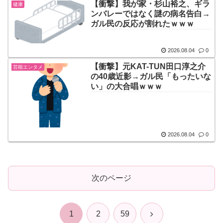
【衝撃】我が家・杉山裕之、ギラ
健康
ンバレーではなく謎の病名告白→
ガル民の反応が割れたｗｗｗ
2026.08.04
0
【衝撃】元KAT-TUN田口淳之介
芸能エンタメ
の40歳近影→ガル民「もったいな
い」の大合唱ｗｗｗ
2026.08.04
0
次のページ
次
1
2
59