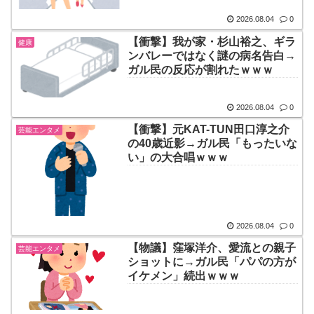
2026.08.04
0
【衝撃】我が家・杉山裕之、ギラ
健康
ンバレーではなく謎の病名告白→
ガル民の反応が割れたｗｗｗ
2026.08.04
0
【衝撃】元KAT-TUN田口淳之介
芸能エンタメ
の40歳近影→ガル民「もったいな
い」の大合唱ｗｗｗ
2026.08.04
0
【物議】窪塚洋介、愛流との親子
芸能エンタメ
ショットに→ガル民「パパの方が
イケメン」続出ｗｗｗ