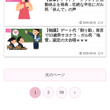
動休止を発表→壮絶な半生にガル
民「休んで」の声
2026.08.03
0
【物議】デート代「割り勘」発言
恋愛
で33歳男サヨナラ→ガル民「地
雷」認定の大合唱ｗｗｗ
2026.08.03
0
次のページ
次
1
2
59
へ