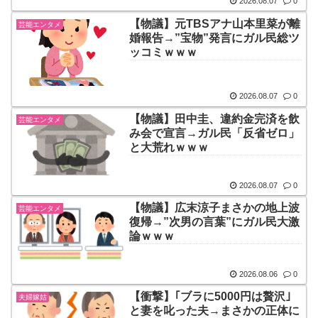
2026.08.07
0
【物議】元TBSアナ山本里菜が離
芸能エンタメ
婚報告→”宝物”発言にガル民総ツ
ッコミｗｗｗ
2026.08.07
0
【物議】田中圭、違約金完済を飲
芸能エンタメ
み会で宣言→ガル民「反省ゼロ」
と大荒れｗｗｗ
2026.08.07
0
【物議】広末涼子まさかの地上波
芸能エンタメ
復帰→”次男の言葉”にガル民大激
論ｗｗｗ
2026.08.06
0
【衝撃】｢ブラに5000円は贅沢｣
夫婦嫁姑
と妻を叱った夫→まさかの正体に