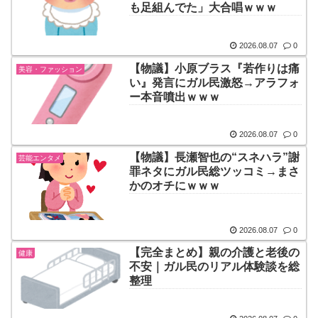
も足組んでた」大合唱ｗｗｗ
2026.08.07
0
【物議】小原ブラス『若作りは痛
美容・ファッション
い』発言にガル民激怒→アラフォ
ー本音噴出ｗｗｗ
2026.08.07
0
【物議】長瀬智也の“スネハラ”謝
芸能エンタメ
罪ネタにガル民総ツッコミ→まさ
かのオチにｗｗｗ
2026.08.07
0
【完全まとめ】親の介護と老後の
健康
不安｜ガル民のリアル体験談を総
整理