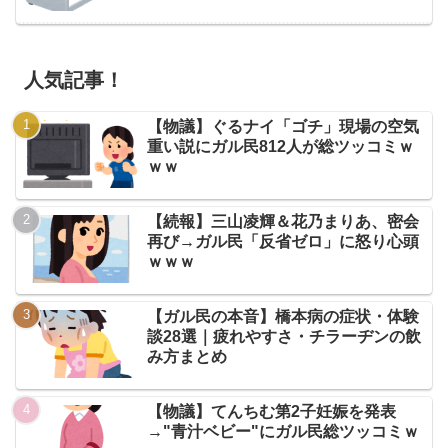
人気記事！
【物議】ぐるナイ「ゴチ」現場の空気
重い説にガル民812人が総ツッコミｗ
ｗｗ
【続報】三山凌輝＆花乃まりあ、密会
再び→ガル民「反省ゼロ」に怒り心頭
ｗｗｗ
【ガル民の本音】橋本病の症状・体験
談28選｜疲れやすさ・チラーヂンの飲
み方まとめ
【物議】てんちむ第2子妊娠を発表
→"青汁ベビー"にガル民総ツッコミｗ