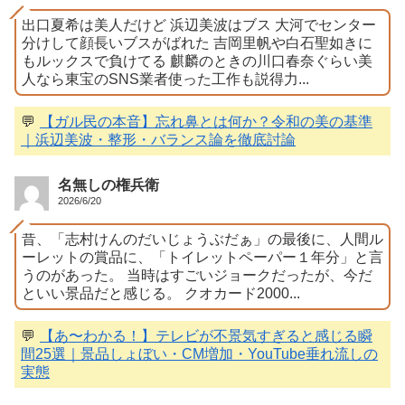
出口夏希は美人だけど 浜辺美波はブス 大河でセンター
分けして顔長いブスがばれた 吉岡里帆や白石聖如きに
もルックスで負けてる 麒麟のときの川口春奈ぐらい美
人なら東宝のSNS業者使った工作も説得力...
💬
【ガル民の本音】忘れ鼻とは何か？令和の美の基準
｜浜辺美波・整形・バランス論を徹底討論
名無しの権兵衛
2026/6/20
昔、「志村けんのだいじょうぶだぁ」の最後に、人間ル
ーレットの賞品に、「トイレットペーパー１年分」と言
うのがあった。 当時はすごいジョークだったが、今だ
といい景品だと感じる。 クオカード2000...
💬
【あ〜わかる！】テレビが不景気すぎると感じる瞬
間25選｜景品しょぼい・CM増加・YouTube垂れ流しの
実態