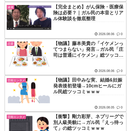
【完全まとめ】がん保険・医療保
健康
険は必要？｜ガル民の本音とリア
ル体験談を徹底整理
2026.08.06
0
【物議】藤本美貴の「イケメンっ
恋愛
てつまらない」発言→ガル民「庄
司は普通にイケメン」総ツッコミ
ｗｗｗ
2026.08.06
0
【物議】田中みな実、結婚&妊娠
芸能エンタメ
発表後初登場→10cmヒールにガ
ル民総ツッコミｗｗｗ
2026.08.05
0
【衝撃】剛力彩芽、ネプリーグで
芸能エンタメ
別人級美貌に→ガル民「えっ待っ
て」の総ツッコミｗｗｗ