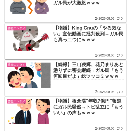
ガル民が大激怒ｗｗｗ
2026.08.06
0
【物議】King Gnuの「やる気な
芸能エンタメ
い」宣伝動画に批判殺到→ガル民
も真っ二つにｗｗｗ
2026.08.06
0
【続報】三山凌輝、花乃まりあと
芸能エンタメ
懲りずに密会継続→ガル民「もう
何回目だよ」総ツッコミｗｗｗ
2026.08.06
0
【物議】板倉滉”年収7億円”報道
芸能エンタメ
にガル民騒然→トピ乱立に「もう
いい」の声もｗｗｗ
2026.08.06
0