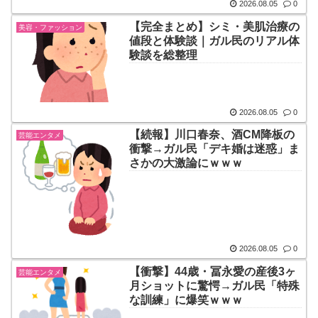
2026.08.05
0
【完全まとめ】シミ・美肌治療の
美容・ファッション
値段と体験談｜ガル民のリアル体
験談を総整理
2026.08.05
0
【続報】川口春奈、酒CM降板の
芸能エンタメ
衝撃→ガル民「デキ婚は迷惑」ま
さかの大激論にｗｗｗ
2026.08.05
0
【衝撃】44歳・冨永愛の産後3ヶ
芸能エンタメ
月ショットに驚愕→ガル民「特殊
な訓練」に爆笑ｗｗｗ