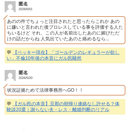
匿名
2026/6/01
あのの件でちょっと注目されたと思ったらこれか あの
に嫌いと言われた後プロレスしている事を評価する人た
ちいるけど それ、この人が名前出したあのに媚びただ
けの話だからね 人気出ていたあのと絡めるなら...
💬
【ベッキー現在】「ゴールデンのレギュラーが欲し
い」不倫10年後の本音にガル民騒然
匿名
2026/5/20
状況証拠ためて法律事務所へGO！！
💬
【ガル民の本音】旦那の朝帰り連絡なし許せる？体
験談20選｜謝らない夫・レス・離婚判断のリアル