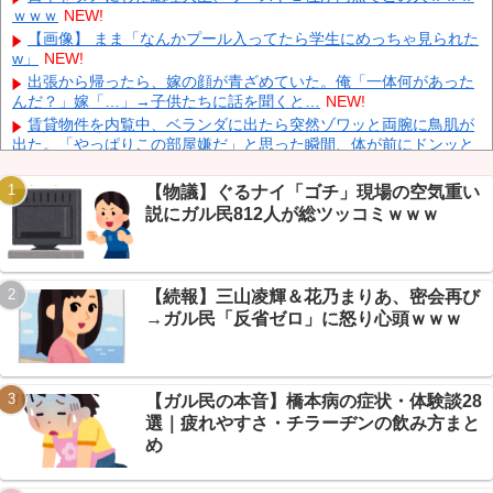
ｗｗｗ
NEW!
日産e-power、無給油で1980km走行しギネス記録を達成、無駄な
発電や送電ロスなくEVよりエコを証明
NEW!
【画像】 まま「なんかプール入ってたら学生にめっちゃ見られた
w」
NEW!
【動画】 広島記念公園を追い出された左翼さん、流石にキモすぎ
て炎上
NEW!
出張から帰ったら、嫁の顔が青ざめていた。俺「一体何があった
んだ？」嫁「…」→子供たちに話を聞くと…
NEW!
中国「大洪水！」三峡ダム「大雨で増水（台風直撃前」中国ダム
「緊急放流！」中国鉄道「列車が走行中に流される」中国避難所
賃貸物件を内覧中、ベランダに出たら突然ゾワッと両腕に鳥肌が
「支援物資は有料です」謎の勢力「え」→
NEW!
出た。「やっぱりこの部屋嫌だ」と思った瞬間、体が前にドンッと
突き飛ばされて…
NEW!
【物議】カズレーザー「任意保険は強制にしろ」→なんG民「そ
【物議】ぐるナイ「ゴチ」現場の空気重い
れただの金持ち理論」と反論ｗｗｗ
NEW!
説にガル民812人が総ツッコミｗｗｗ
【続報】ホロライブ『ホロドリ』、まさかのセルラン1位に返り
咲き→なんG民「覇権やん」ｗｗｗ
NEW!
Powered by livedoor 相互RSS
【朗報】エッヂ民の文鳥(4ヶ月)、かわいさで完全制圧→愛鳥自慢
合戦に発展ｗｗｗ
NEW!
【続報】三山凌輝＆花乃まりあ、密会再び
【衝撃】モモンガどうなった…ちいかわ最新話で入れ替わり説→
→ガル民「反省ゼロ」に怒り心頭ｗｗｗ
ファン考察盛り上がりｗｗｗ
NEW!
【衝撃】年金8ヶ月未納で手足失った男性、障害年金97万円が一
生ゼロに→スレ民「免除すれば」ｗｗｗ
NEW!
【ガル民の本音】橋本病の症状・体験談28
選｜疲れやすさ・チラーヂンの飲み方まと
め