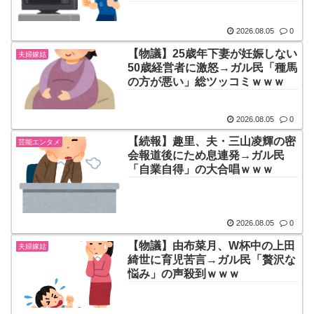
2026.08.05
0
【物議】25歳年下妻が妊娠しない
夫婦嫁姑
50歳経営者に激怒→ガル民「種馬
の方が悪い」総ツッコミｗｗｗ
2026.08.05
0
【続報】趣里、夫・三山凌輝の密
芸能エンタメ
会報道後にため息連発→ガル民
「自業自得」の大合唱ｗｗｗ
2026.08.05
0
【物議】由布菜月、W杯中の上田
夫婦嫁姑
綺世に育児苦言→ガル民「贅沢な
悩み」の声殺到ｗｗｗ