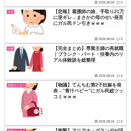
2026.08.04
0
【悲報】看護師の娘、手取り21万
仕事
に逆ギレ→まさかの母のせい発言
にガル民ドン引きｗｗｗ
2026.08.04
0
【完全まとめ】専業主婦の再就職
仕事
｜ブランク・パート・扶養内のリ
アル体験談を総整理
2026.08.04
0
【物議】てんちむ第2子妊娠を発
芸能エンタメ
表→”青汁ベビー”にガル民総ツッ
コミｗｗｗ
2026.08.04
0
【衝撃】アリアナ・グランデが活
芸能エンタメ