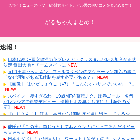
ヤバイ！ニュース(・∀・)の姉妹サイト。ガル民の鋭いコメをまとめます！
がるちゃんまとめ！
速報！
日本代表DF冨安健洋の英プレミア・クリスタルパレス加入が正式
決定 鎌田大地とチームメイトに
NEW!
元F1王者ハッキネン、フェルスタペンのマクラーレン加入の噂に
「なぜ調和がある現体制を崩す必要がある？」
NEW!
【画像】 はいだしょうこ（47）「こんなオバサンでいいの…？」
NEW!
スペイン「凄すぎるわ」19歳MF佐藤龍之介、圧巻ゴール！名門
バレンシアで衝撃デビュー！現地サポを早くも虜に！【海外の反
応】
NEW!
【にじさんじ】 笹木「本日から1週間ほど里に帰省してくるやよ
～。久々に京都満喫してくるっ！」
NEW!
【鹿児島】 突然右折し路面電車と衝突 乗っていた男女3人は車を
彼氏が『この車』買おうとして私とケンカになってるんだけどｗ
放置しダッシュで逃走中
NEW!
ｗｗｗｗｗ
NEW!
KDDI、楽天への回線貸し出し終了へ 都市部で9月末に
NEW!
日本をダメにした総理大臣、ワースト１位が同点でこの人ｗｗｗ