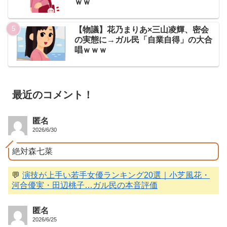
ｗｗ
【物議】花乃まりあ×三山凌輝、密会
の実態に→ガル民「自業自得」の大合
唱ｗｗｗ
最近のコメント！
匿名
2026/6/30
絶対森七菜
💬
演技が上手い若手女優ランキング20選｜小芝風花・
河合優実・田辺桃子…ガル民の本音評価
匿名
2026/6/25