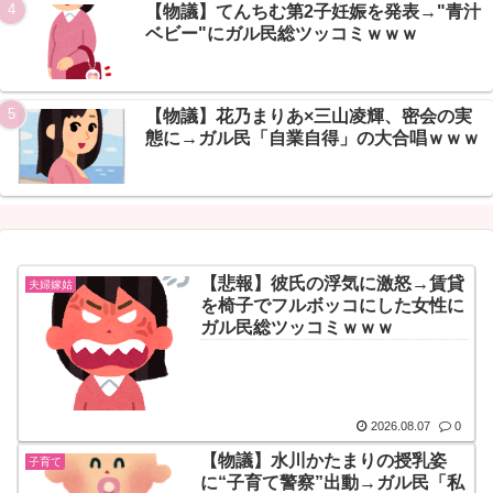
Powered by livedoor 相互RSS
【物議】てんちむ第2子妊娠を発表→"青汁
ベビー"にガル民総ツッコミｗｗｗ
【物議】花乃まりあ×三山凌輝、密会の実
態に→ガル民「自業自得」の大合唱ｗｗｗ
【悲報】彼氏の浮気に激怒→賃貸
夫婦嫁姑
を椅子でフルボッコにした女性に
ガル民総ツッコミｗｗｗ
2026.08.07
0
【物議】水川かたまりの授乳姿
子育て
に“子育て警察”出動→ガル民「私