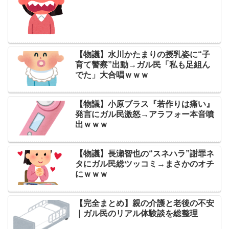
【物議】水川かたまりの授乳姿に“子
育て警察”出動→ガル民「私も足組ん
でた」大合唱ｗｗｗ
【物議】小原ブラス『若作りは痛い』
発言にガル民激怒→アラフォー本音噴
出ｗｗｗ
【物議】長瀬智也の“スネハラ”謝罪ネ
タにガル民総ツッコミ→まさかのオチ
にｗｗｗ
【完全まとめ】親の介護と老後の不安
｜ガル民のリアル体験談を総整理