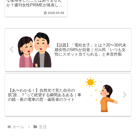
な後悔をしたことはありません
か？週刊女性PRIMEが発表した
「行かなきゃよかった」観光地
2026.05.09
ラ...
【話題】「電柱女子」とは？20〜30代未
婚女性の58%が自覚｜ガル民「いつも女
性にスポット当てられる」と本音炸裂
【あ〜わかる！】自然光で見た自分の
肌”誰…？”って絶望する瞬間あるある｜車
の鏡・夜の電車の窓・歯医者のライト
ホーム
生活