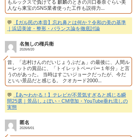
もルックスで負けてる 麒麟のときの川口春奈ぐらい美
人なら東宝のSNS業者使った工作も説得力...
💬
【ガル民の本音】忘れ鼻とは何か？令和の美の基準
｜浜辺美波・整形・バランス論を徹底討論
名無しの権兵衛
2026/6/20
昔、「志村けんのだいじょうぶだぁ」の最後に、人間ル
ーレットの賞品に、「トイレットペーパー１年分」と言
うのがあった。 当時はすごいジョークだったが、今だ
といい景品だと感じる。 クオカード2000...
💬
【あ〜わかる！】テレビが不景気すぎると感じる瞬
間25選｜景品しょぼい・CM増加・YouTube垂れ流しの
実態
匿名
2026/6/01