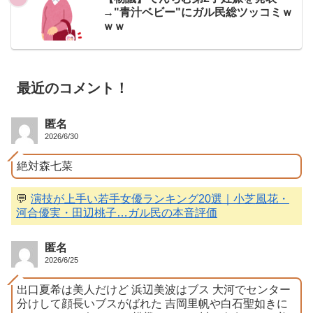
→"青汁ベビー"にガル民総ツッコミｗ
ｗｗ
最近のコメント！
匿名
2026/6/30
絶対森七菜
💬
演技が上手い若手女優ランキング20選｜小芝風花・
河合優実・田辺桃子…ガル民の本音評価
匿名
2026/6/25
出口夏希は美人だけど 浜辺美波はブス 大河でセンター
分けして顔長いブスがばれた 吉岡里帆や白石聖如きに