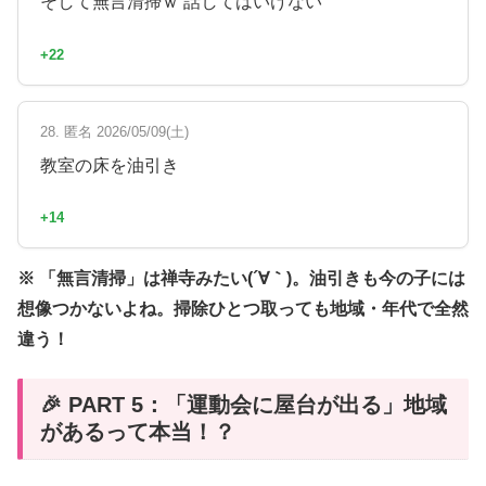
そして無言清掃ｗ 話してはいけない
+22
28. 匿名 2026/05/09(土)
教室の床を油引き
+14
※ 「無言清掃」は禅寺みたい(´∀｀)。油引きも今の子には
想像つかないよね。掃除ひとつ取っても地域・年代で全然
違う！
🎉 PART 5：「運動会に屋台が出る」地域
があるって本当！？