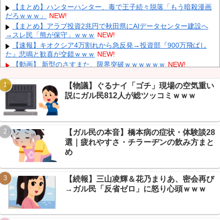
削除」台風13号「三峡ダム接近中」→
NEW!
【まとめ】ハンターハンター、毒で王子続々脱落「もう暗殺漫画
だろｗｗｗ」
NEW!
「中国人ってこんなに嫌われているの？」日本生活9年目で明か
す本心！
NEW!
【まとめ】アラブ投資2兆円で秋田県にAIデータセンター建設へ
→スレ民「熊が保守」ｗｗｗ
NEW!
韓国人の対日好感度が過去最高に、「ノージャパン」は終わっ
た？＝ネット「中国より100倍いい」
NEW!
【速報】キオクシア4万割れから急反発→投資部『900万飛ばし
た』悲鳴と歓喜が交錯ｗｗｗ
NEW!
【朗報】 消費減税、閣議決定 来年4月から2年間1％に
NEW!
【動画】 新型のさすまた、限界突破ｗｗｗｗｗｗ
NEW!
【悲報】 有吉、一般人に「ド正論」を叩きつけて炎上ｗｗｗｗｗ
ｗｗｗ
NEW!
【物議】ぐるナイ「ゴチ」現場の空気重い
【画像】 ワイ「アルファードいいなあ。買いに行くか」店員「ほ
説にガル民812人が総ツッコミｗｗｗ
いっ見積もりな！」ワイ「金額おかしくね？」←お前らもそう思う
Powered by livedoor 相互RSS
よな？？？？？
NEW!
【画像】 「キム兄」こと芸人・木村祐一さん（63歳）、最新の松
本人志さんとのツーショットが完全に別人だとネット騒然！ 「マジ
【ガル民の本音】橋本病の症状・体験談28
で誰かわからん」...
NEW!
選｜疲れやすさ・チラーヂンの飲み方まと
【悲報】株式投資、若い男の自尊心をゴリゴリ削る→ニュー速
め
+民「NISAはギャンブル」で大論争ｗｗｗ
NEW!
【熊本地震まとめ】イオンモール爆発の原因はLPGガス漏れ濃厚
→経産省が全国施設に緊急点検要請
NEW!
【続報】三山凌輝＆花乃まりあ、密会再び
→ガル民「反省ゼロ」に怒り心頭ｗｗｗ