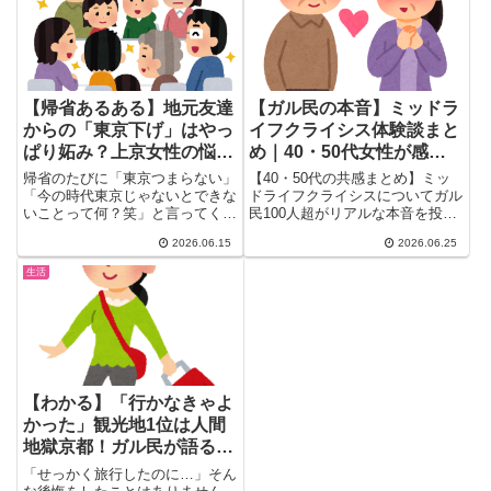
ます。
【帰省あるある】地元友達
【ガル民の本音】ミッドラ
からの「東京下げ」はやっ
イフクライシス体験談まと
ぱり妬み？上京女性の悩み
め｜40・50代女性が感じ
をガル民が本音20選
る空虚感と乗り越え方
帰省のたびに「東京つまらない」
【40・50代の共感まとめ】ミッ
「今の時代東京じゃないとできな
ドライフクライシスについてガル
いことって何？笑」と言ってくる
民100人超がリアルな本音を投
地元の友達。上京5年目の女性が
稿。キャリアの停滞感、容姿の衰
2026.06.15
2026.06.25
ガルちゃんに投稿し486人が共
え、人生の折り返し感…中年期特
感。嫉妬・コンプレックス・フレ
有の悩みと乗り越え方をまとめま
生活
ネミー…その正体と上手な対処法
した。
をガル民の本音20選でまとめ
た。
【わかる】「行かなきゃよ
かった」観光地1位は人間
地獄京都！ガル民が語るイ
ンバウンド地獄のリアル｜
「せっかく旅行したのに…」そん
鎌倉・江ノ島・浅草も続々