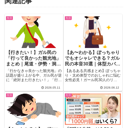
関連記事
生活
生活
【行きたい！】ガル民の
【あ〜わかる】ぽっちゃり
「行って良かった観光地」
でもオシャレできる？ガル
まとめ｜尾道・伊勢・洞窟
民の本音30選｜体型カバ
温泉…「また行きたい」の
ー・色選び・サイズ探しの
「行かなきゃ良かった観光地」の
【あるある共感まとめ】ぽっちゃ
声続出
正解
話題が盛り上がる中、ガル民が逆
り・太め体型でのおしゃれに悩む
に「絶対また行きたい！」「行っ
女性必見！ガール民30人のリア
て本当に良かった」と語った旅
ルな声を厳選。体型カバーの極
2026.05.11
2026.06.12
先...
意、明るい色を使ったコーデ術、
しまむら・ニッセンで見つかる大
生活
生活
きいサイズ情報、「まず痩せてか
ら派」vs「今を楽しめ派」の本
音まで一気にまとめ。