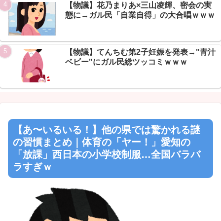
【物議】花乃まりあ×三山凌輝、密会の実
Powered by livedoor 相互RSS
態に→ガル民「自業自得」の大合唱ｗｗｗ
【物議】てんちむ第2子妊娠を発表→"青汁
ベビー"にガル民総ツッコミｗｗｗ
【あ〜いるいる！】他の県では驚かれる謎
の習慣まとめ｜体育の「ヤー！」愛知の
「放課」西日本の小学校制服…全国バラバ
ラすぎｗ