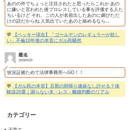
あのの件でちょっと注目されたと思ったらこれか あの
に嫌いと言われた後プロレスしている事を評価する人た
ちいるけど それ、この人が名前出したあのに媚びただ
けの話だからね 人気出ていたあのと絡めるなら...
💬
【ベッキー現在】「ゴールデンのレギュラーが欲し
い」不倫10年後の本音にガル民騒然
匿名
2026/5/20
状況証拠ためて法律事務所へGO！！
💬
【ガル民の本音】旦那の朝帰り連絡なし許せる？体
験談20選｜謝らない夫・レス・離婚判断のリアル
カテゴリー
子育て