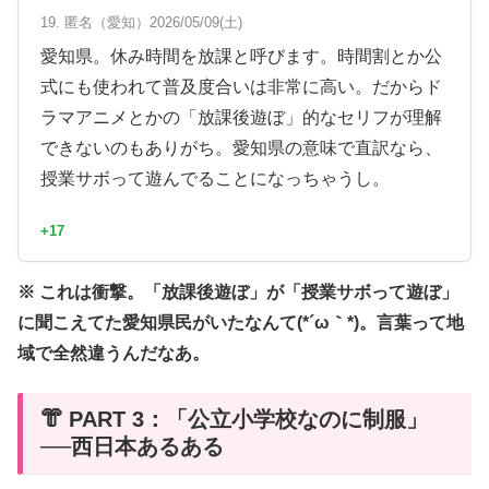
19. 匿名（愛知）2026/05/09(土)
愛知県。休み時間を放課と呼びます。時間割とか公
式にも使われて普及度合いは非常に高い。だからド
ラマアニメとかの「放課後遊ぼ」的なセリフが理解
できないのもありがち。愛知県の意味で直訳なら、
授業サボって遊んでることになっちゃうし。
+17
※ これは衝撃。「放課後遊ぼ」が「授業サボって遊ぼ」
に聞こえてた愛知県民がいたなんて(*´ω｀*)。言葉って地
域で全然違うんだなあ。
👘 PART 3：「公立小学校なのに制服」
──西日本あるある