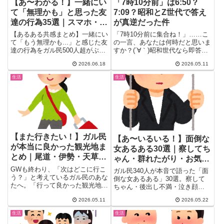
【あ〜わかる！】一緒にい
「7時10分前」は6:50？
て「無理かも」と思った友
7:09？昭和とZ世代で答え
達の行為35選｜スマホ・ク
が真逆だった件
チャラー・空気読めない行
【あるある共感まとめ】一緒にい
「7時10分前に集合ね！」……こ
動
て「もう無理かも...」と感じた友
の一言、あなたは何時だと思いま
達の行為をガル民500人超がぶっ
すか？(´∀｀)昭和世代なら即答で
ちゃけ。食事中のスマホ三昧・ク
きるこの問い、Z世代の答...
2026.06.18
2026.05.11
チャラー・急に彼氏を呼ぶ・タク
シーのお釣りをかすめる…30〜
生活
生活
50代女性が思わず頷く体験談35
選。
【また行きたい！】ガル民
【あ〜いるいる！】面倒な
が本当に良かった観光地ま
女あるある30選｜察してち
とめ｜尾道・伊勢・天草・
ゃん・群れたがり・お気持
那智勝浦…全国絶景＆グル
ちSNSの本音まとめ
GWも終わり、「次はどこに行こ
ガル民340人が本音で語った「面
メ旅
う？」と考えているガル民のあな
倒な女あるある」30選。察して
たへ。「行って良かった観光地を
ちゃん・後出し不満・泣き顔
共有しよう！」というトピック
SNSアップ・群れたがりキョロ
2026.05.11
2026.05.22
が...
充など、思わず「いるいる！」と
頷く行動を厳選。パターン別に整
生活
生活
理したので自己チェックにも使え