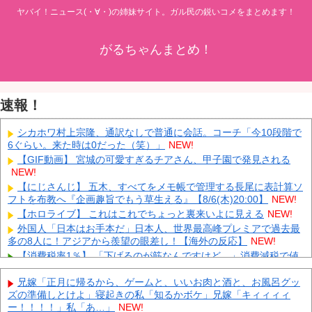
ヤバイ！ニュース(・∀・)の姉妹サイト。ガル民の鋭いコメをまとめます！
がるちゃんまとめ！
速報！
シカホワ村上宗隆、通訳なしで普通に会話。コーチ「今10段階で
6ぐらい。来た時は0だった（笑）」
NEW!
【GIF動画】 宮城の可愛すぎるチアさん、甲子園で発見される
NEW!
【にじさんじ】 五木、すべてをメモ帳で管理する長尾に表計算ソ
フトを布教へ『企画趣旨でもう草生える』【8/6(木)20:00】
NEW!
【ホロライブ】 これはこれでちょっと裏来いよに見える
NEW!
外国人「日本はお手本だ」日本人、世界最高峰プレミアで過去最
多の8人に！アジアから羨望の眼差し！【海外の反応】
NEW!
【消費税率1％】 「下げるのが筋なんですけど…」消費減税で値
下がりする分と同じだけ商品を値上げして店頭価格を変えない店も
NEW!
兄嫁「正月に帰るから、ゲームと、いいお肉と酒と、お風呂グッ
ズの準備しとけよ」寝起きの私「知るかボケ」兄嫁「キィィィィ
中国「大洪水！」中国ダム「決壊」地元民「公式発表より死者多
ー！！！！」私「あ…」
NEW!
い！」中国政府「住民拘束！（安否不明」中国当局「救助隊動画も