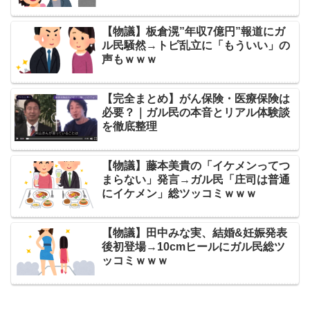
【物議】板倉滉”年収7億円”報道にガ
ル民騒然→トピ乱立に「もういい」の
声もｗｗｗ
【完全まとめ】がん保険・医療保険は
必要？｜ガル民の本音とリアル体験談
を徹底整理
【物議】藤本美貴の「イケメンってつ
まらない」発言→ガル民「庄司は普通
にイケメン」総ツッコミｗｗｗ
【物議】田中みな実、結婚&妊娠発表
後初登場→10cmヒールにガル民総ツ
ッコミｗｗｗ