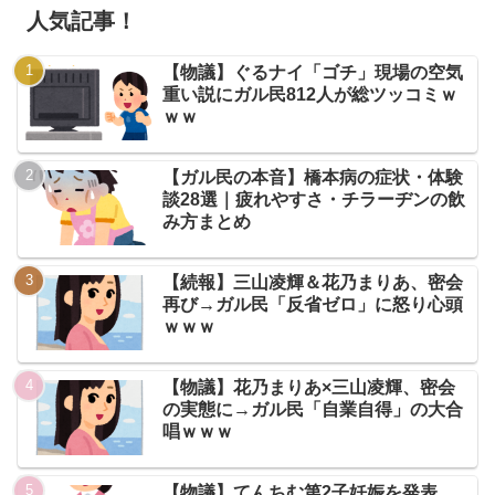
人気記事！
【物議】ぐるナイ「ゴチ」現場の空気
重い説にガル民812人が総ツッコミｗ
ｗｗ
【ガル民の本音】橋本病の症状・体験
談28選｜疲れやすさ・チラーヂンの飲
み方まとめ
【続報】三山凌輝＆花乃まりあ、密会
再び→ガル民「反省ゼロ」に怒り心頭
ｗｗｗ
【物議】花乃まりあ×三山凌輝、密会
の実態に→ガル民「自業自得」の大合
唱ｗｗｗ
【物議】てんちむ第2子妊娠を発表