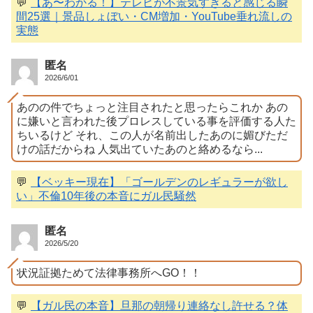
💬
【あ〜わかる！】テレビが不景気すぎると感じる瞬
間25選｜景品しょぼい・CM増加・YouTube垂れ流しの
実態
匿名
2026/6/01
あのの件でちょっと注目されたと思ったらこれか あの
に嫌いと言われた後プロレスしている事を評価する人た
ちいるけど それ、この人が名前出したあのに媚びただ
けの話だからね 人気出ていたあのと絡めるなら...
💬
【ベッキー現在】「ゴールデンのレギュラーが欲し
い」不倫10年後の本音にガル民騒然
匿名
2026/5/20
状況証拠ためて法律事務所へGO！！
💬
【ガル民の本音】旦那の朝帰り連絡なし許せる？体