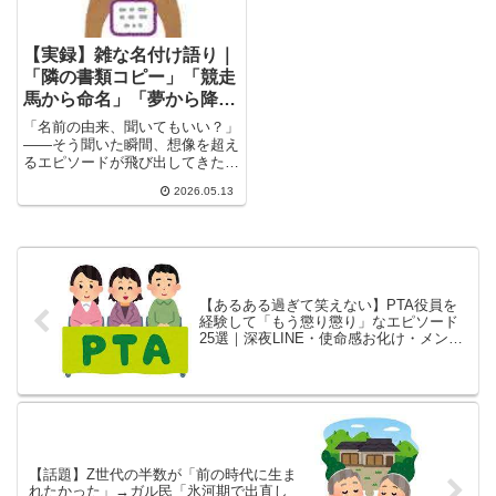
【実録】雑な名付け語り｜
「隣の書類コピー」「競走
馬から命名」「夢から降り
てきた」…理由がシュール
「名前の由来、聞いてもいい？」
すぎるｗｗｗｗ
——そう聞いた瞬間、想像を超え
るエピソードが飛び出してきた。
隣に置いてあった書類からその
2026.05.13
ま...
【あるある過ぎて笑えない】PTA役員を
経験して「もう懲り懲り」なエピソード
25選｜深夜LINE・使命感お化け・メンバ
ーガチャ全部ある
【話題】Z世代の半数が「前の時代に生ま
れたかった」→ガル民「氷河期で出直し