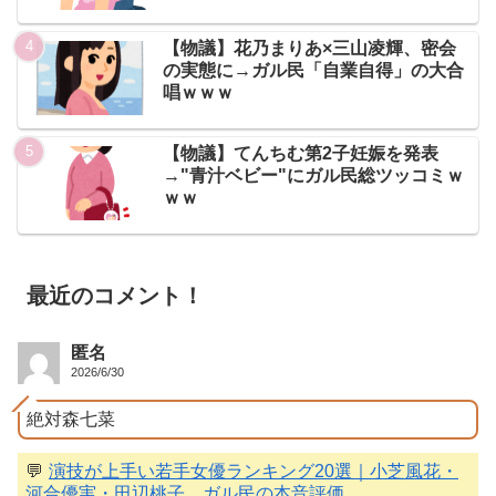
【物議】花乃まりあ×三山凌輝、密会
の実態に→ガル民「自業自得」の大合
唱ｗｗｗ
【物議】てんちむ第2子妊娠を発表
→"青汁ベビー"にガル民総ツッコミｗ
ｗｗ
最近のコメント！
匿名
2026/6/30
絶対森七菜
💬
演技が上手い若手女優ランキング20選｜小芝風花・
河合優実・田辺桃子…ガル民の本音評価