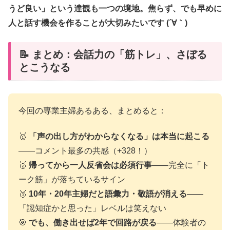
うど良い」という達観も一つの境地。焦らず、でも早めに
人と話す機会を作ることが大切みたいです (´∀｀)
📝 まとめ：会話力の「筋トレ」、さぼる
とこうなる
今回の専業主婦あるある、まとめると：
🥇
「声の出し方がわからなくなる」は本当に起こる
——コメント最多の共感（+328！）
🥈
帰ってから一人反省会は必須行事
——完全に「ト
ーク筋」が落ちているサイン
🥉
10年・20年主婦だと語彙力・敬語が消える
——
「認知症かと思った」レベルは笑えない
🎯
でも、働き出せば2年で回路が戻る
——体験者の