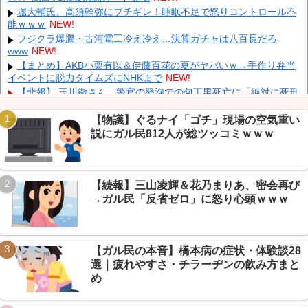
【にじさんじ】 やしきず、スプラトゥーンレイダース本編そっち
堀大輔氏、高須幹弥にブチギレ！睡眠不足で怒りコントロール不
のけで極悪ミニゲームを極めようとする
NEW!
能ｗｗｗ
NEW!
【ホロライブ】 これはこれでちょっと裏来いよに見える
NEW!
フジクラ爆騰・古河電工冷え冷え…決算ガチャは八百長だろ
www
NEW!
【画像】 テレ朝の気象予報士さん、意外と小さかった
NEW!
【まとめ】AKB小栗有以＆伊藤百花の夏がヤバいｗ→手作り弁当
イベントに脱力タイムズにNHKまで
NEW!
【悲報】 玉川徹さん、警官の発泡での包丁男死亡に「絶対に死刑
にならない罪なのに警察が死刑にした！」 → 元警官のマジレスが
コチラ → ………
NEW!
【物議】ぐるナイ「ゴチ」現場の空気重い
Powered by livedoor 相互RSS
【人工障がい者】 甥(28)「両親が亡くなったんで僕のこと引き取
説にガル民812人が総ツッコミｗｗｗ
ってほしいんですけど！」なんでいい年したヒキニートを引き取ら
なきゃいけないんだ...
NEW!
【画像】 Netflix版『リボンの騎士』、とんでもない事になるｗｗ
ｗｗｗ
NEW!
【続報】三山凌輝＆花乃まりあ、密会再び
【朗報】青森山田のユニフォームが涼しそうと大好評→高野連は
→ガル民「反省ゼロ」に怒り心頭ｗｗｗ
どう出るｗｗｗ
NEW!
【放送事故】 昔のドラマのレ◯プシーン、今見るとアウトすぎ
る・・・
NEW!
【ガル民の本音】橋本病の症状・体験談28
選｜疲れやすさ・チラーヂンの飲み方まと
め