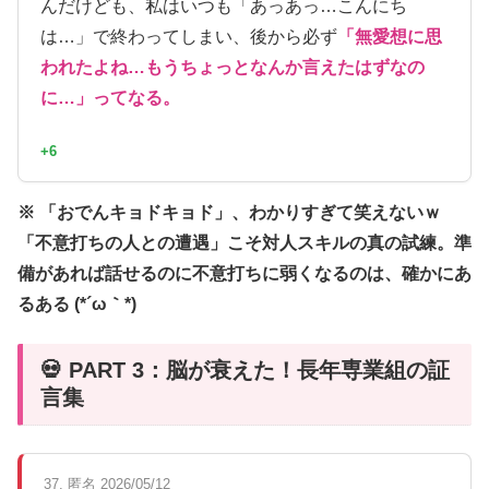
んだけども、私はいつも「あっあっ…こんにち
は…」で終わってしまい、後から必ず
「無愛想に思
われたよね…もうちょっとなんか言えたはずなの
に…」ってなる。
+6
※ 「おでんキョドキョド」、わかりすぎて笑えないｗ
「不意打ちの人との遭遇」こそ対人スキルの真の試練。準
備があれば話せるのに不意打ちに弱くなるのは、確かにあ
るある (*´ω｀*)
💀 PART 3：脳が衰えた！長年専業組の証
言集
37. 匿名 2026/05/12