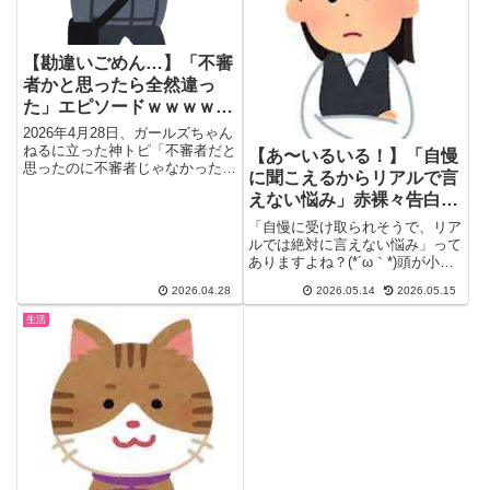
【勘違いごめん…】「不審
者かと思ったら全然違っ
た」エピソードｗｗｗｗｗ
ｗｗｗｗｗｗｗｗ
2026年4月28日、ガールズちゃん
ねるに立った神トピ「不審者だと
【あ〜いるいる！】「自慢
思ったのに不審者じゃなかったエ
に聞こえるからリアルで言
ピソード」。非通知の不審...
えない悩み」赤裸々告白ま
とめ｜帽子問題・オッサン
「自慢に受け取られそうで、リア
にモテる・注文住宅後悔…
ルでは絶対に言えない悩み」って
ありますよね？(*´ω｀*)頭が小さ
くて帽子が合わない・オッ...
2026.04.28
2026.05.14
2026.05.15
生活