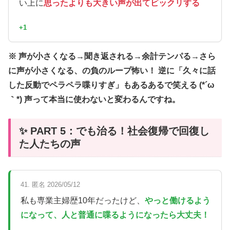
い上に
思ったよりも大きい声が出てビックリする
+1
※ 声が小さくなる→聞き返される→余計テンパる→さら
に声が小さくなる、の負のループ怖い！ 逆に「久々に話
した反動でペラペラ喋りすぎ」もあるあるで笑える (*´ω
｀*) 声って本当に使わないと変わるんですね。
✨ PART 5：でも治る！社会復帰で回復し
た人たちの声
41. 匿名 2026/05/12
私も専業主婦歴10年だったけど、
やっと働けるよう
になって、人と普通に喋るようになったら大丈夫！