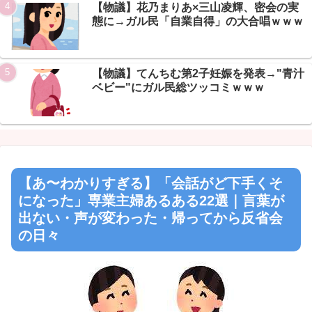
Powered by livedoor 相互RSS
【物議】花乃まりあ×三山凌輝、密会の実
態に→ガル民「自業自得」の大合唱ｗｗｗ
【物議】てんちむ第2子妊娠を発表→"青汁
ベビー"にガル民総ツッコミｗｗｗ
【あ〜わかりすぎる】「会話がど下手くそ
になった」専業主婦あるある22選｜言葉が
出ない・声が変わった・帰ってから反省会
の日々