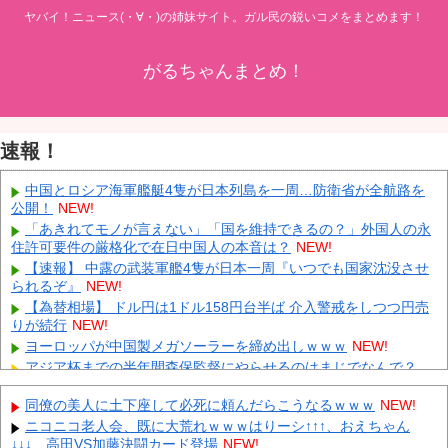
ヤバイ！ニュース(・∀・)の姉妹サイト。ガル民の鋭いコメをまとめます！
がるちゃんまとめ！
速報！
中国とロシア海軍艦艇4隻が日本列島を一周…防衛省が全航路を
公開！
NEW!
「あきれてモノが言えない」「国を維持できるの？」外国人の永
住許可要件の厳格化で在日中国人の本音は？
NEW!
【速報】 中露の武装軍艦4隻が日本一周『いつでも国家沈没させ
られるぞ』
NEW!
【為替相場】 ドル円は1ドル158円台半ば 介入警戒をしつつ円売
りが続行
NEW!
ヨーロッパが中国製メガソーラーを締め出しｗｗｗ
NEW!
アジア杯までの半年間森保監督にやらせるのはまじでなんで？
NEW!
同僚の美人に土下座して必死に頼んだらこうなるｗｗｗ
NEW!
外国人「2026年バロンドールは誰が受賞すべき?」エンバペ、今
季無冠でも初受賞か!?海外ファンが考える本命とは!?【海外の反
ニコニコ老人会、既に大荒れｗｗｗはりーシ↑↑↑、おえちゃん
応】
NEW!
↓↓↓、高田VS加藤決闘カード登場
NEW!