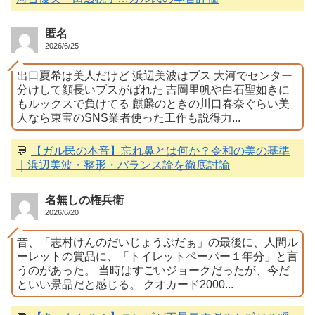
匿名
2026/6/25
出口夏希は美人だけど 浜辺美波はブス 大河でセンター
分けして顔長いブスがばれた 吉岡里帆や白石聖如きに
もルックスで負けてる 麒麟のときの川口春奈ぐらい美
人なら東宝のSNS業者使った工作も説得力...
💬
【ガル民の本音】忘れ鼻とは何か？令和の美の基準
｜浜辺美波・整形・バランス論を徹底討論
名無しの権兵衛
2026/6/20
昔、「志村けんのだいじょうぶだぁ」の最後に、人間ル
ーレットの賞品に、「トイレットペーパー１年分」と言
うのがあった。 当時はすごいジョークだったが、今だ
といい景品だと感じる。 クオカード2000...