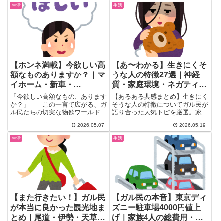
生活
生活
【ホンネ満載】今欲しい高
【あ〜わかる】生きにくそ
額なものありますか？｜マ
うな人の特徴27選｜神経
イホーム・新車・
質・家庭環境・ネガティブ
PRADA・宝くじ1億…30-
思考…ガル民の本音
「今欲しい高額なもの、あります
【あるある共感まとめ】生きにく
50代女性の物欲リスト総決
か？」――この一言で広がる、ガ
そうな人の特徴についてガル民が
ル民たちの切実な物欲ワールド(*
語り合った人気トピを厳選。家庭
算
´ω｀*)トピ主さんが投げか...
環境・神経質・完璧主義・SNS
2026.05.07
2026.05.19
依存・ゼロヒャク思考など27の
特徴を紹介。「自分だ…」と自己
生活
生活
申告する共感コメントが続出し
た、生き方を見直すヒント満載の
記事です。
【また行きたい！】ガル民
【ガル民の本音】東京ディ
が本当に良かった観光地ま
ズニー駐車場4000円値上
とめ｜尾道・伊勢・天草・
げ｜家族4人の総費用・車