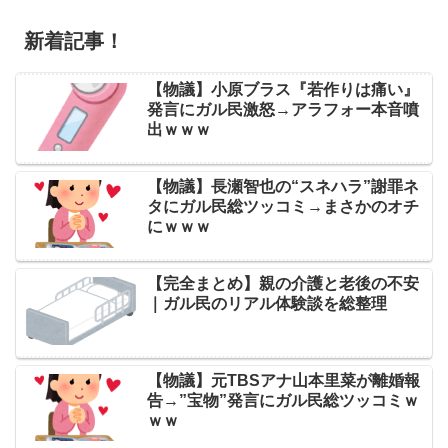
新着記事！
【物議】小原ブラス『若作りは痛い』
発言にガル民激怒→アラフォー本音噴
出ｗｗｗ
【物議】長瀬智也の“スネハラ”謝罪ネ
タにガル民総ツッコミ→まさかのオチ
にｗｗｗ
【完全まとめ】親の介護と老後の不安
｜ガル民のリアル体験談を総整理
【物議】元TBSアナ山本里菜が離婚報
告→”宝物”発言にガル民総ツッコミｗ
ｗｗ