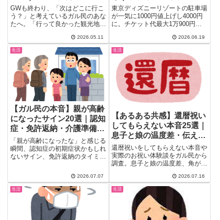
那智勝浦…全国絶景＆グル
vs電車・昔との比較まとめ
GWも終わり、「次はどこに行こ
東京ディズニーリゾートの駐車場
メ旅
う？」と考えているガル民のあな
が一気に1000円値上げし4000円
たへ。「行って良かった観光地を
に。チケット代最大1万900円に
共有しよう！」というトピック
加え、食事・お土産代を含む家族
2026.05.11
2026.06.19
が...
4人の1日総額や、遠方から車で
行く派の実情、そして昔の年パス
生活
生活
時代との比較まで、ガル民447人
のリアルな声をまとめました。
【ガル民の本音】親が高齢
【あるある共感】還暦祝い
になったサイン20選｜認知
してもらえない本音25選｜
症・免許返納・介護準備の
息子と娘の温度差・伝え方
リアル
「親が高齢になったな」と感じる
まとめ
還暦祝いをしてもらえない本音や
瞬間、認知症の初期症状かもしれ
実際のお祝い体験談をガル民から
ないサイン、免許返納のタイミン
調査。息子と娘の温度差、角が立
グ、介護が始まる前に話しておき
たない伝え方のコツ、赤いちゃん
たいお金のことまで。ガル民のリ
2026.07.07
2026.07.16
ちゃんこの実例まで、リアルな声
アルな体験談20選をまとめまし
を25選まとめました。
た。同じ不安を抱える方は必見で
生活
生活
す。