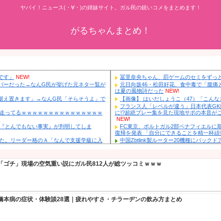
ヤバイ！ニュース(・∀・)の姉妹サ
がるちゃ
刑者「社会に戻りたいです」
NEW!
あの名曲、まさかのカバーだった→なんG民が挙げた元ネタ一覧が
レベルｗｗｗ
NEW!
品減税しても弁当屋「据え置きます」→なんG民「そらそうよ」で
ｗｗｗ
NEW!
福岡、こんなのが普通に走ってるｗｗｗｗｗｗｗｗｗｗｗｗｗｗｗ
イオンモール爆発事故、『とんでもない事実』が判明してしま
・
NEW!
クラスに迷惑な池沼がいた。リーダー格のＡ「なんで支援学級に入
か？」先生「背の高い低いと同じで、これも個性なの！差別
NGT48谷口陽香が電撃卒業→裏サロン民「で誰？」「唯一のビジ
【物議】ぐるナイ「ゴチ」現場の空気重い説にガル民812