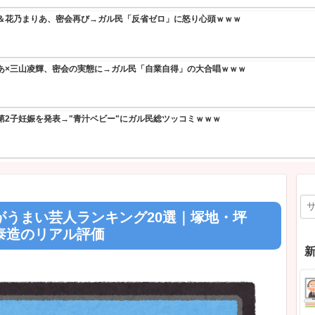
真夏日のプール、ガチで最高すぎｗｗｗｗｗｗｗｗｗｗ
NEW!
刑者「社会に戻りたいです」
NEW!
たこ焼きの”タコ”は代用できるのか→VIP民が本気で選んだ最強の
EW!
福岡、こんなのが普通に走ってるｗｗｗｗｗｗｗｗｗｗｗｗｗｗｗ
【ガル民の本音】橋本病の症状・体験談28選｜疲れやすさ
【続報】三山凌輝＆花乃まりあ、密会再び→ガル民「反省ゼ
by livedoor 相互RSS
【物議】花乃まりあ×三山凌輝、密会の実態に→ガル民「自
【物議】てんちむ第2子妊娠を発表→"青汁ベビー"にガル民