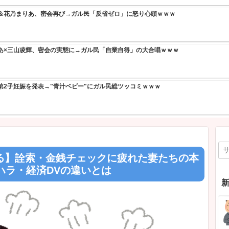
あの名曲、まさかのカバーだった→なんG民が挙げた元ネタ一覧が
レベルｗｗｗ
NEW!
品減税しても弁当屋「据え置きます」→なんG民「そらそうよ」で
ｗｗｗ
NEW!
【ガル民の本音】橋本病の症状・体験談28選｜疲れやすさ
日産が社運をかけて発売するSUVｗｗｗｗｗｗｗ
NEW!
【続報】三山凌輝＆花乃まりあ、密会再び→ガル民「反省ゼ
by livedoor 相互RSS
【物議】花乃まりあ×三山凌輝、密会の実態に→ガル民「自
【物議】てんちむ第2子妊娠を発表→"青汁ベビー"にガル民