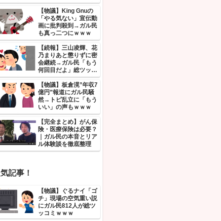
に疲れた妻たちの本
新着記事！
【衝撃
円は贅
た夫
ガル
【物議】
「や
画に
も真
【続