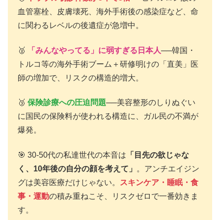
血管塞栓、皮膚壊死、海外手術後の感染症など、命
に関わるレベルの後遺症が急増中。
🥈
「みんなやってる」に弱すぎる日本人
──韓国・
トルコ等の海外手術ブーム＋研修明けの「直美」医
師の増加で、リスクの構造的増大。
🥉
保険診療への圧迫問題
──美容整形のしりぬぐい
に国民の保険料が使われる構造に、ガル民の不満が
爆発。
🎯 30-50代の私達世代の本音は
「目先の欲じゃな
く、10年後の自分の顔を考えて」
。アンチエイジン
グは美容医療だけじゃない。
スキンケア・睡眠・食
事・運動
の積み重ねこそ、リスクゼロで一番効きま
す。