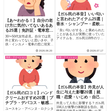
【ガル民の本音】いい匂い
と言われたアイテム25選｜
【あ〜わかる！】自分の老
香水・シャンプー・柔軟剤
け方に気付いてないあるあ
のおすすめまとめ
る25選｜免許証・電車窓・
「良い匂いがする」と褒められた
ことがある人が実際に使っていた
インカメが暴くリアルな老
30〜50代女性必見。自分では意
アイテムを、ガル民118件のリア
い
外と変わってないと思いきや、子
ルなコメントから厳選してまとめ
供・インカメ・電車の窓に現実を
ました。香水・シャンプー・柔軟
突きつけられた体験談をガル民が
剤・ハンドクリームから廃盤にな
2026.06.20
2026.07.17
続々告白。「証明写真はウソをつ
った伝説の名品まで、失敗しない
かない」「インカメで老婆かよ」
香水の正しいつけ方のコツも詳し
美容・ファッション
美容・ファッション
「電車の窓でほうれい線に愕然」
く紹介します。
など、老け顔あるあるをリアルな
声付きで紹介。
【ガル民の本音】外見が人
生に与えた影響20選｜就
【ガル民の口コミ】ハンド
職・恋愛・いじめ・自己肯
クリームおすすめ20選｜プ
定感のリアル
チプラ・デパコス・敏感肌
外見って人生に影響する？ガル民
194人が衝撃の体験談を告白。就
向けのリアル比較
ユースキン・アベンヌ・ロクシタ
職面接で外見が有利に働いた実