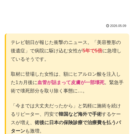
2026.05.09
テレビ朝日が報じた衝撃のニュース。「美容整形の
後遺症」で病院に駆け込む女性が
5年で5倍
に急増し
ているそうです。
取材に登場した女性は、額にヒアルロン酸を注入し
た1カ月後に
血管が詰まって皮膚が一部壊死
。緊急手
術で壊死部分を取り除く事態に…。
「今までは大丈夫だったから」と気軽に施術を続け
るリピーター、円安で
韓国など海外で手術
するケー
スが増え、
術後に日本の保険診療で治療費を払うパ
ターン
も激増。