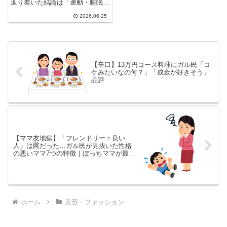
辿り着いた結論は「運動・睡眠・
食事」という基本3つ。ガルちゃ
2026.06.25
んでは整形顔への辛口コメントが
続出する一方、お金より基本が大
事という声が共感を集めました。
40代女性のリアルな美容論争ま
とめ。
【辛口】13万円コース料理にガル民「コ
ケみたいなの何？」「成金が好きそう」
品評
【ママ友地獄】「フレンドリー＝良い
人」は罠だった…ガル民が見抜いた性格
の悪いママ7つの特徴｜ぼっちママが最強
説
ホーム
美容・ファッション