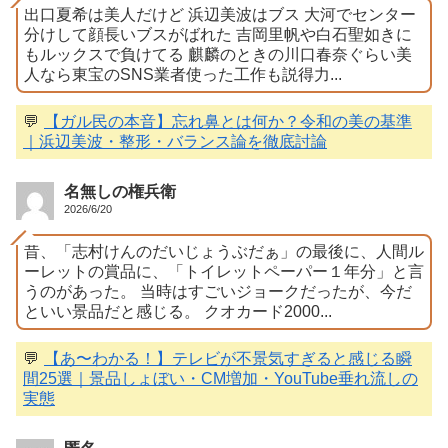
出口夏希は美人だけど 浜辺美波はブス 大河でセンター
分けして顔長いブスがばれた 吉岡里帆や白石聖如きに
もルックスで負けてる 麒麟のときの川口春奈ぐらい美
人なら東宝のSNS業者使った工作も説得力...
💬
【ガル民の本音】忘れ鼻とは何か？令和の美の基準
｜浜辺美波・整形・バランス論を徹底討論
名無しの権兵衛
2026/6/20
昔、「志村けんのだいじょうぶだぁ」の最後に、人間ル
ーレットの賞品に、「トイレットペーパー１年分」と言
うのがあった。 当時はすごいジョークだったが、今だ
といい景品だと感じる。 クオカード2000...
💬
【あ〜わかる！】テレビが不景気すぎると感じる瞬
間25選｜景品しょぼい・CM増加・YouTube垂れ流しの
実態