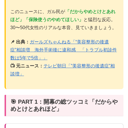
このニュースに、ガル民が
「だからやめとけとあれ
ほど」「保険使うのやめてほしい」
と猛烈な反応。
30〜50代女性のリアルな本音、見ていきましょう。
📌 出典：
ガールズちゃんねる「“美容整形の後遺
症”相談増 海外手術後に違和感 「トラブル初診件
数は5年で5倍」」
📺 元ニュース：
テレビ朝日「”美容整形の後遺症”相
談増」
🎯 PART 1：開幕の総ツッコミ「だからや
めとけとあれほど」