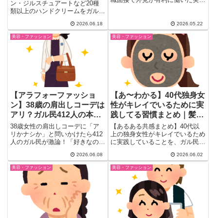
ン・ジルスチュアートなど20種
例、恋愛・結婚への影響、学生時
類以上のハンドクリームをガル民
代のルッキズムいじめ体験、ダイ
がリアルに口コミ。プチプラから
エットで人生が激変した話まで。
2026.06.18
2026.05.22
高級デパコスまで、ベタつかな
30〜50代女性のリアルな声20選
い・敏感肌向け・夜用・手湿疹向
美容・ファッション
美容・ファッション
をまとめました。
けなど用途別に整理。30〜50代
女性が本当に使い続けている愛用
品を徹底まとめしました。
【アラフォーファッショ
【あ〜わかる】40代独身女
ン】38歳の肩出しコーデは
性がキレイでいるために実
アリ？ガル民412人の本音
践してる習慣まとめ｜髪・
まとめ｜似合う・年齢・清
肌・体型・清潔感18選
38歳女性の肩出しコーデに「ア
【あるある共感まとめ】40代以
潔感の本当のライン
リかナシか」と問いかけたら412
上の独身女性がキレイでいるため
人のガル民が激論！「好きなの着
に実践していることを、ガル民が
ていいよ」最多1419票の一方、
本音トーク。肌ケア・髪ケア・体
2026.06.08
2026.06.02
年齢より「似合うか・清潔感・ヘ
型維持・清潔感・更年期の乗り越
アメイクバランス」が本当の基準
え方まで、同世代のリアルな体験
美容・ファッション
美容・ファッション
というコメントも。アラフォーフ
を18件厳選。日頃の小さな習慣
ァッションの本音まとめ。
の積み重ねが実を結ぶ、40代女
性の美容の知恵まとめ。