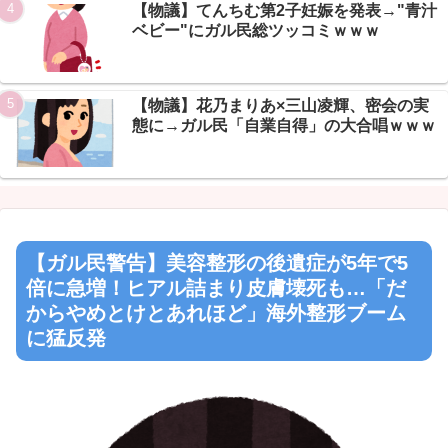
【物議】てんちむ第2子妊娠を発表→"青汁
ベビー"にガル民総ツッコミｗｗｗ
【物議】花乃まりあ×三山凌輝、密会の実
態に→ガル民「自業自得」の大合唱ｗｗｗ
【ガル民警告】美容整形の後遺症が5年で5
倍に急増！ヒアル詰まり皮膚壊死も…「だ
からやめとけとあれほど」海外整形ブーム
に猛反発