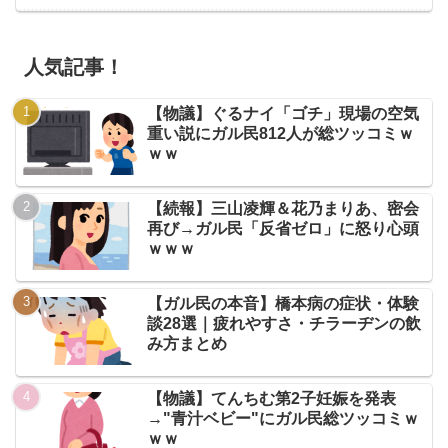
人気記事！
【物議】ぐるナイ「ゴチ」現場の空気
重い説にガル民812人が総ツッコミｗ
ｗｗ
【続報】三山凌輝＆花乃まりあ、密会
再び→ガル民「反省ゼロ」に怒り心頭
ｗｗｗ
【ガル民の本音】橋本病の症状・体験
談28選｜疲れやすさ・チラーヂンの飲
み方まとめ
【物議】てんちむ第2子妊娠を発表
→"青汁ベビー"にガル民総ツッコミｗ
ｗｗ