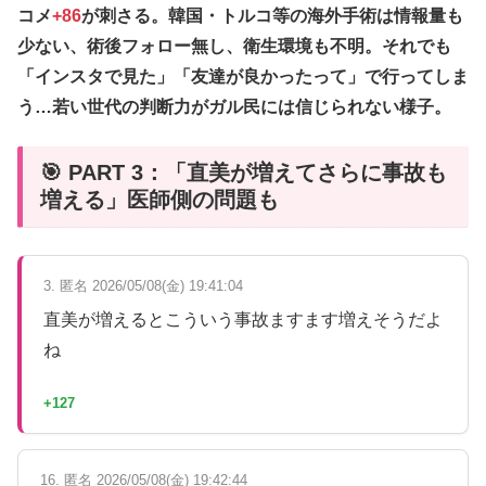
コメ
+86
が刺さる。韓国・トルコ等の海外手術は情報量も
少ない、術後フォロー無し、衛生環境も不明。それでも
「インスタで見た」「友達が良かったって」
で行ってしま
う…若い世代の判断力がガル民には信じられない様子。
🎯 PART 3：「直美が増えてさらに事故も
増える」医師側の問題も
3. 匿名 2026/05/08(金) 19:41:04
直美が増えるとこういう事故ますます増えそうだよ
ね
+127
16. 匿名 2026/05/08(金) 19:42:44