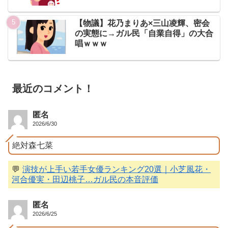
【物議】花乃まりあ×三山凌輝、密会
の実態に→ガル民「自業自得」の大合
唱ｗｗｗ
最近のコメント！
匿名
2026/6/30
絶対森七菜
💬
演技が上手い若手女優ランキング20選｜小芝風花・
河合優実・田辺桃子…ガル民の本音評価
匿名
2026/6/25