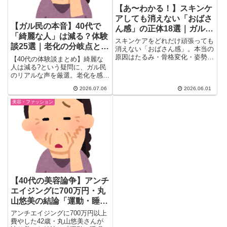
【あ〜わかる！】スキンケ
アしても消えない「おばさ
【ガル民の本音】40代で
ん感」の正体18選｜ガル民
「綺麗な人」は減る？体験
が語るたるみ・骨格・姿勢
スキンケアをどれだけ頑張っても
談25選｜老化の分岐点とシ
消えない「おばさん感」。本当の
ミ取り事情
原因はたるみ・骨格変化・姿勢・
【40代の体験談まとめ】綺麗な
髪質にあった！30〜50代ガル民
人は減る?という疑問に、ガル民
のリアルな声18選を厳選。頑張
のリアルな声を厳選。老化を感じ
りすぎが逆効果な理由から、年相
る年齢、シミ取り・美容医療、頭
2026.07.06
2026.06.01
応の美しさへの切り替え方まで、
皮ケア、ホワイトニングまで40
思わず頷く本音を一気にまとめ。
代美容のリアルを紹介。
美容・ファッション
【40代の美容論争】アンチ
エイジングに700万円・丸
山悠美の結論「運動・睡
眠・食事」にガル民の反応
アンチエイジングに700万円以上
費やした42歳・丸山悠美さんが