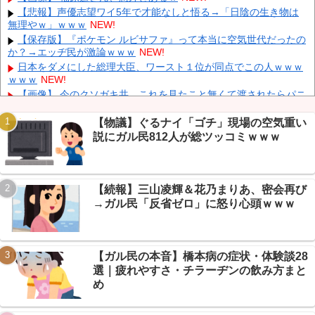
削除」台風13号「三峡ダム接近中」→
NEW!
【悲報】声優志望ワイ5年で才能なしと悟る→「日陰の生き物は
中国人のリウさん、新エネ車で国境越えたら遠隔操作で30時間ロ
無理やｗ」ｗｗｗ
NEW!
ックされる！
NEW!
【保存版】『ポケモン ルビサファ』って本当に空気世代だったの
【平和宣言を非難】 ロシア外務省報道官「広島市長は『偽りの呪
か？→エッヂ民が激論ｗｗｗ
NEW!
文』繰り返している」
NEW!
日本をダメにした総理大臣、ワースト１位が同点でこの人ｗｗｗ
K-POPアイドルの約半数が3年後には姿を消す…損益分岐点突破
ｗｗｗ
NEW!
は4％未満
NEW!
【画像】 今のクソガキ共、これを見たこと無くて渡されたらパニ
クるらしいｗｗｗｗｗｗｗｗｗｗｗｗｗ
NEW!
【画像】 16歳でこのお◯ぱいはいかんでしょｗｗｗwｗｗｗｗｗ
【物議】ぐるナイ「ゴチ」現場の空気重い
ｗｗｗ❤
NEW!
説にガル民812人が総ツッコミｗｗｗ
【悲報】ちいかわのモモンガ、映画でヘイト溜めてキャラチェン
ジへwwwスレ民「人気なさがバレた」
NEW!
Powered by livedoor 相互RSS
【悲報】親「本だけで十分」ゲーム禁止→子ども孤立、いじめら
【続報】三山凌輝＆花乃まりあ、密会再び
れたｗｗｗ
NEW!
→ガル民「反省ゼロ」に怒り心頭ｗｗｗ
【速報】MTV VMAJ 2026第一弾ラインナップ→AKB不在で地下
が場外乱闘ｗｗｗ
NEW!
【ガル民の本音】橋本病の症状・体験談28
選｜疲れやすさ・チラーヂンの飲み方まと
め
Powered by livedoor 相互RSS