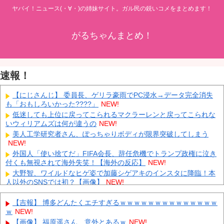
ヤバイ！ニュース(・∀・)の姉妹サイト。ガル民の鋭いコメをまとめます！
がるちゃんまとめ！
速報！
【にじさんじ】 委員長、ゲリラ豪雨でPC浸水→データ完全消失
も「おもしろいかった????」
NEW!
低迷しても上位に戻ってこられるマクラーレンと戻ってこられな
いウィリアムズは何が違うの
NEW!
美人工学研究者さん、ぽっちゃりボディが限界突破してしまう
NEW!
外国人「使い捨てだ」FIFA会長、辞任危機でトランプ政権に泣き
付くも無視されて海外失笑！【海外の反応】
NEW!
大野智、ワイルドなヒゲ姿で加藤シゲアキのインスタに降臨！本
人以外のSNSでは初？【画像】
NEW!
【衝撃】 中国製ルーター20機種にバックドア発見！ ネットに繋
ぐだけで35秒ごとに中国のサーバーと通信
NEW!
【吉報】 博多どんたくエチすぎるｗｗｗｗｗｗｗｗｗｗｗｗｗｗ
ｗ
NEW!
中国「大洪水！」中国ダム「決壊」地元民「公式発表より死者多
い！」中国政府「住民拘束！（安否不明」中国当局「救助隊動画も
【画像】 福原遥さん、意外とあるｗ
NEW!