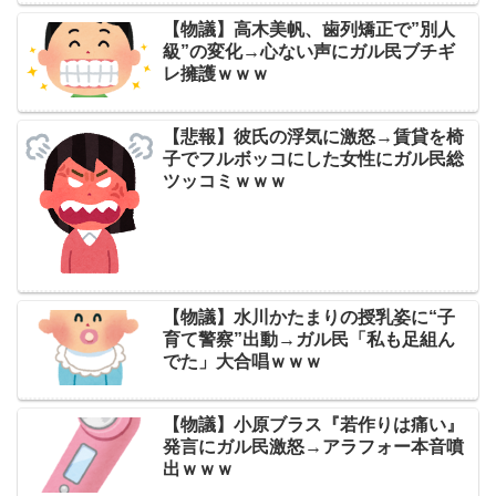
【物議】高木美帆、歯列矯正で”別人
級”の変化→心ない声にガル民ブチギ
レ擁護ｗｗｗ
【悲報】彼氏の浮気に激怒→賃貸を椅
子でフルボッコにした女性にガル民総
ツッコミｗｗｗ
【物議】水川かたまりの授乳姿に“子
育て警察”出動→ガル民「私も足組ん
でた」大合唱ｗｗｗ
【物議】小原ブラス『若作りは痛い』
発言にガル民激怒→アラフォー本音噴
出ｗｗｗ