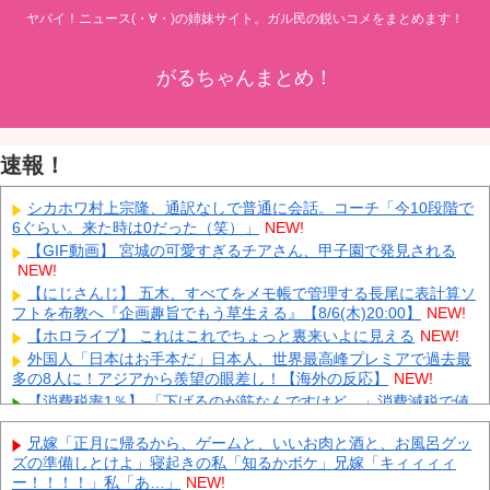
ヤバイ！ニュース(・∀・)の姉妹サイト。ガル民の鋭いコメをまとめます！
がるちゃんまとめ！
速報！
シカホワ村上宗隆、通訳なしで普通に会話。コーチ「今10段階で
6ぐらい。来た時は0だった（笑）」
NEW!
【GIF動画】 宮城の可愛すぎるチアさん、甲子園で発見される
NEW!
【にじさんじ】 五木、すべてをメモ帳で管理する長尾に表計算ソ
フトを布教へ『企画趣旨でもう草生える』【8/6(木)20:00】
NEW!
【ホロライブ】 これはこれでちょっと裏来いよに見える
NEW!
外国人「日本はお手本だ」日本人、世界最高峰プレミアで過去最
多の8人に！アジアから羨望の眼差し！【海外の反応】
NEW!
【消費税率1％】 「下げるのが筋なんですけど…」消費減税で値
下がりする分と同じだけ商品を値上げして店頭価格を変えない店も
NEW!
兄嫁「正月に帰るから、ゲームと、いいお肉と酒と、お風呂グッ
ズの準備しとけよ」寝起きの私「知るかボケ」兄嫁「キィィィィ
中国「大洪水！」中国ダム「決壊」地元民「公式発表より死者多
ー！！！！」私「あ…」
NEW!
い！」中国政府「住民拘束！（安否不明」中国当局「救助隊動画も