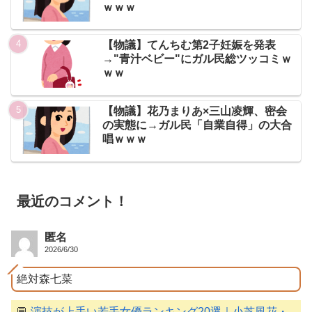
ｗｗｗ
【物議】てんちむ第2子妊娠を発表
→"青汁ベビー"にガル民総ツッコミｗ
ｗｗ
【物議】花乃まりあ×三山凌輝、密会
の実態に→ガル民「自業自得」の大合
唱ｗｗｗ
最近のコメント！
匿名
2026/6/30
絶対森七菜
💬
演技が上手い若手女優ランキング20選｜小芝風花・