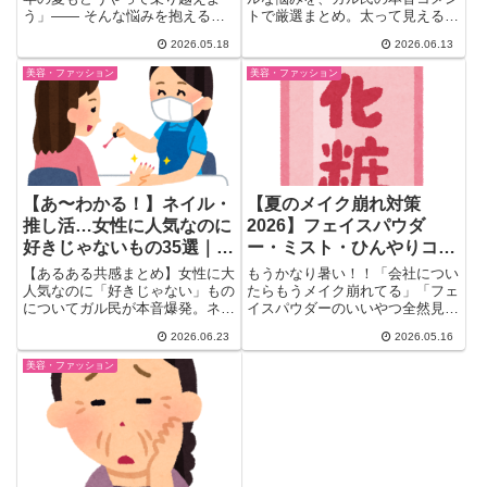
う」―― そんな悩みを抱えるガ
トで厳選まとめ。太って見える・
ル民たちが、夏服の体型カバー術
ブラ選びが茨の道・ボタンシャツ
2026.05.18
2026.06.13
を...
が開く・夏の谷間汗問題・男女問
わず視線が気になるストレスま
美容・ファッション
美容・ファッション
で。対処法も一緒に紹介します。
【あ〜わかる！】ネイル・
【夏のメイク崩れ対策
推し活…女性に人気なのに
2026】フェイスパウダ
好きじゃないもの35選｜ガ
ー・ミスト・ひんやりコス
ル民の本音
メ｜ガル民のリアル口コミ
【あるある共感まとめ】女性に大
もうかなり暑い！！「会社につい
まとめ
人気なのに「好きじゃない」もの
たらもうメイク崩れてる」「フェ
についてガル民が本音爆発。ネイ
イスパウダーのいいやつ全然見つ
ル・まつエク・口紅・推し活・ぬ
からない」……そんな悩みをガ
2026.06.23
2026.05.16
い活・ちいかわ・ディズニー…
ル...
389人のリアルな声を厳選。共感
美容・ファッション
しすぎて震えるものばかり！