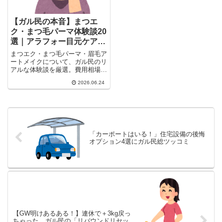
【ガル民の本音】まつエ
ク・まつ毛パーマ体験談20
選｜アラフォー目元ケアの
費用と眉毛アートメイク
まつエク・まつ毛パーマ・眉毛ア
ートメイクについて、ガル民のリ
アルな体験談を厳選。費用相場・
持ちの良さ・まつ毛美容液のおす
2026.06.24
すめまで、アラフォー・アラフィ
フ女性が試した目元ケアの本音を
一気にチェックできます。
「カーポートはいる！」住宅設備の後悔
オプション4選にガル民総ツッコミ
【GW明けあるある！】連休で＋3kg戻っ
ちゃった…ガル民の「リバウンドリセッ