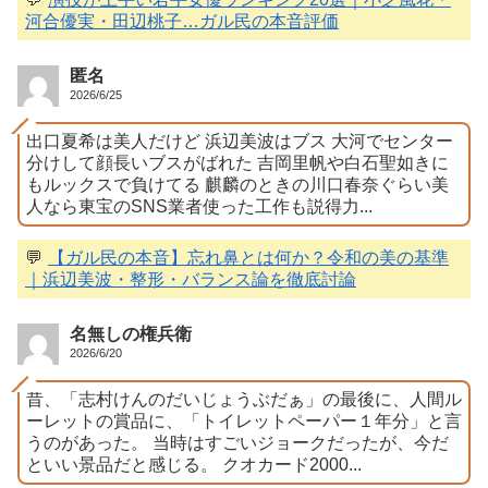
河合優実・田辺桃子…ガル民の本音評価
匿名
2026/6/25
出口夏希は美人だけど 浜辺美波はブス 大河でセンター
分けして顔長いブスがばれた 吉岡里帆や白石聖如きに
もルックスで負けてる 麒麟のときの川口春奈ぐらい美
人なら東宝のSNS業者使った工作も説得力...
💬
【ガル民の本音】忘れ鼻とは何か？令和の美の基準
｜浜辺美波・整形・バランス論を徹底討論
名無しの権兵衛
2026/6/20
昔、「志村けんのだいじょうぶだぁ」の最後に、人間ル
ーレットの賞品に、「トイレットペーパー１年分」と言
うのがあった。 当時はすごいジョークだったが、今だ
といい景品だと感じる。 クオカード2000...