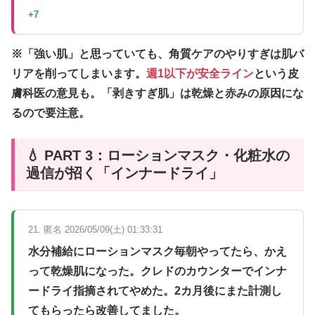
+7
※「強い肌」と思っていても、角質ケアのやりすぎは肌バ
リアを削ってしまいます。
週1以下が安全ライン
という皮
膚科医の意見も。「剥きすぎ肌」は乾燥と赤みの原因にな
るので要注意。
💧 PART 3：ローションマスク・化粧水の
過信が招く「インナードライ」
21. 匿名 2026/05/09(土) 01:33:31
水分補給にローションマスク毎朝やってたら、かえ
って乾燥肌になった。クレドのカウンターでインナ
ードライ指摘されてやめた。2カ月後にまた計測し
てもらったら改善してました。