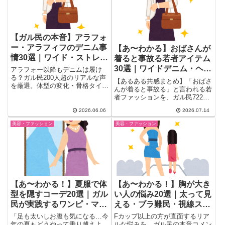
【ガル民の本音】アラフォ
ー・アラフィフのデニム事
【あ〜わかる】おばさんが
情30選｜ワイド・ストレー
着ると事故る若者アイテム
ト・色の選び方
30選｜ワイドデニム・ヘソ
アラフォー以降もデニムは履け
る？ガル民200人超のリアルな声
出し服のリアルな本音
【あるある共感まとめ】「おばさ
を厳選。体型の変化・骨格タイプ
んが着ると事故る」と言われる若
別の選び方・年代別に似合う色ま
者ファッションを、ガル民722人
で、40〜60代女性の本音まと
が本音で暴露。ワイドデニムやヘ
め。「年齢で諦めたら着る服なく
2026.06.06
2026.07.14
ソ出し服、ペプラム、スナイデル
なる」派と「お腹が苦しくて無
など注意したいアイテムと、体型
美容・ファッション
美容・ファッション
理」派、あなたはどっち？
カバーのコツ・アラフォー世代の
リアルな心境までまとめました。
【あ〜わかる！】夏服で体
【あ〜わかる！】胸が大き
型を隠すコーデ20選｜ガル
い人の悩み20選｜太って見
民が実践するワンピ・マキ
える・ブラ難民・視線スト
シ・素材のコツ
レス・夏の汗対策
「足も太いしお腹も気になる…今
Fカップ以上の方が直面するリア
年の夏もどうやって乗り越えよ
ルな悩みを、ガル民の本音コメン