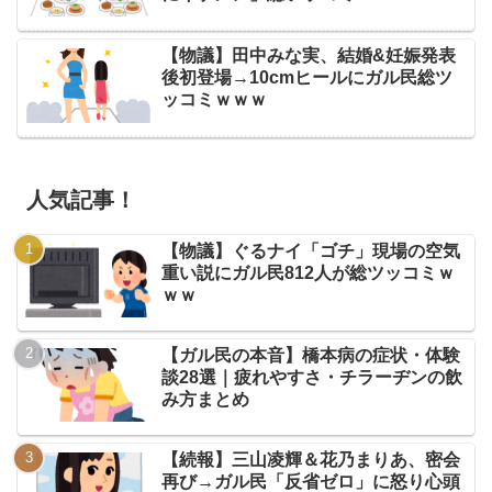
【物議】田中みな実、結婚&妊娠発表
後初登場→10cmヒールにガル民総ツ
ッコミｗｗｗ
人気記事！
【物議】ぐるナイ「ゴチ」現場の空気
重い説にガル民812人が総ツッコミｗ
ｗｗ
【ガル民の本音】橋本病の症状・体験
談28選｜疲れやすさ・チラーヂンの飲
み方まとめ
【続報】三山凌輝＆花乃まりあ、密会
再び→ガル民「反省ゼロ」に怒り心頭