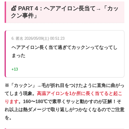
💇 PART 4：ヘアアイロン長当て→「カッ
クン事件」
6. 匿名 2026/05/09(土) 00:51:23
ヘアアイロン長く当て過ぎてカックンってなってし
まった
+13
※「カックン」→毛が折れ目をつけたように直角に曲がっ
てしまう現象。
高温アイロンを1か所に長く当てると起こ
ります
。160〜180℃で素早くサッと動かすのが正解！そ
れ以上は熱ダメージで取り返しがつかなくなるのでご注意
を。