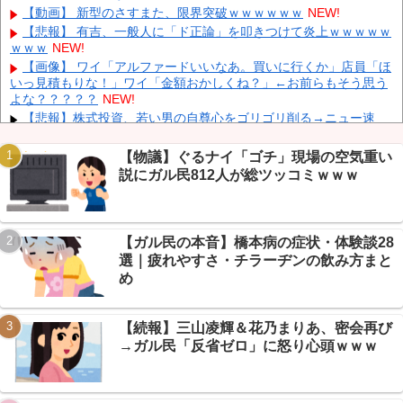
削除」台風13号「三峡ダム接近中」→
NEW!
【動画】 新型のさすまた、限界突破ｗｗｗｗｗｗ
NEW!
「中国人ってこんなに嫌われているの？」日本生活9年目で明か
【悲報】 有吉、一般人に「ド正論」を叩きつけて炎上ｗｗｗｗｗ
す本心！
NEW!
ｗｗｗ
NEW!
韓国人の対日好感度が過去最高に、「ノージャパン」は終わっ
【画像】 ワイ「アルファードいいなあ。買いに行くか」店員「ほ
た？＝ネット「中国より100倍いい」
NEW!
いっ見積もりな！」ワイ「金額おかしくね？」←お前らもそう思う
よな？？？？？
NEW!
【朗報】 消費減税、閣議決定 来年4月から2年間1％に
NEW!
【悲報】株式投資、若い男の自尊心をゴリゴリ削る→ニュー速
+民「NISAはギャンブル」で大論争ｗｗｗ
NEW!
【熊本地震まとめ】イオンモール爆発の原因はLPGガス漏れ濃厚
【物議】ぐるナイ「ゴチ」現場の空気重い
→経産省が全国施設に緊急点検要請
NEW!
説にガル民812人が総ツッコミｗｗｗ
【画像】 「キム兄」こと芸人・木村祐一さん（63歳）、最新の松
Powered by livedoor 相互RSS
本人志さんとのツーショットが完全に別人だとネット騒然！ 「マジ
で誰かわからん」...
NEW!
【悲報】ジャンプグッズ43億円分注文→全キャンセル繰り返した
【ガル民の本音】橋本病の症状・体験談28
32歳女逮捕にガリレオ民ドン引きｗｗｗ
NEW!
選｜疲れやすさ・チラーヂンの飲み方まと
【まとめ】”露悪系アニメ化”ブーム全部乗せ→ちいかわ・タコピ
め
ー・みぃちゃんまで徹底討論ｗｗｗ
NEW!
【朗報】スト6新キャラが神すぎると話題！可愛さ×カッコよさで
「これですよ」と歓喜ｗｗｗ
NEW!
【続報】三山凌輝＆花乃まりあ、密会再び
→ガル民「反省ゼロ」に怒り心頭ｗｗｗ