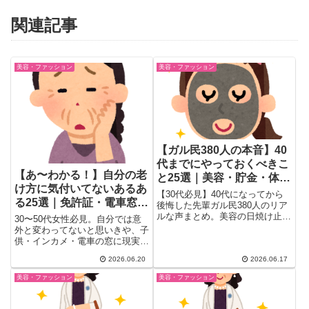
関連記事
美容・ファッション
美容・ファッション
【ガル民380人の本音】40
代までにやっておくべきこ
【あ〜わかる！】自分の老
と25選｜美容・貯金・体
け方に気付いてないあるあ
力・歯の後悔リスト
【30代必見】40代になってから
る25選｜免許証・電車窓・
後悔した先輩ガル民380人のリア
インカメが暴くリアルな老
ルな声まとめ。美容の日焼け止
30〜50代女性必見。自分では意
め・シミ対策から始まり、貯金・
い
外と変わってないと思いきや、子
海外旅行・歯のメンテナンス・体
供・インカメ・電車の窓に現実を
型維持・キャリアアップまで
突きつけられた体験談をガル民が
2026.06.20
2026.06.17
『30代のうちにやっておくべき
続々告白。「証明写真はウソをつ
こと』25選を一気にチェックで
かない」「インカメで老婆かよ」
美容・ファッション
美容・ファッション
きます。
「電車の窓でほうれい線に愕然」
など、老け顔あるあるをリアルな
声付きで紹介。