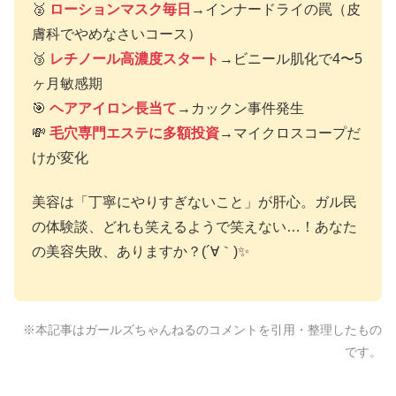
🥈
ローションマスク毎日
→インナードライの罠（皮
膚科でやめなさいコース）
🥉
レチノール高濃度スタート
→ビニール肌化で4〜5
ヶ月敏感期
🎯
ヘアアイロン長当て
→カックン事件発生
💸
毛穴専門エステに多額投資
→マイクロスコープだ
けが変化
美容は「丁寧にやりすぎないこと」が肝心。ガル民
の体験談、どれも笑えるようで笑えない…！あなた
の美容失敗、ありますか？(´∀｀)✨
※本記事はガールズちゃんねるのコメントを引用・整理したもの
です。