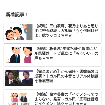
新着記事！
【続報】三山凌輝、花乃まりあと懲り
ずに密会継続→ガル民「もう何回目だ
よ」総ツッコミｗｗｗ
【物議】板倉滉”年収7億円”報道にガ
ル民騒然→トピ乱立に「もういい」の
声もｗｗｗ
【完全まとめ】がん保険・医療保険は
必要？｜ガル民の本音とリアル体験談
を徹底整理
【物議】藤本美貴の「イケメンってつ
まらない」発言→ガル民「庄司は普通
にイケメン」総ツッコミｗｗｗ