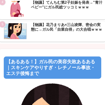
【物議】てんちむ第2子妊娠を発表→"青汁
Powered by livedoor 相互RSS
ベビー"にガル民総ツッコミｗｗｗ
【物議】花乃まりあ×三山凌輝、密会の実
態に→ガル民「自業自得」の大合唱ｗｗｗ
【あるある！】ガル民の美容失敗あるある
｜スキンケアやりすぎ・レチノール事故・
エステ後悔まで