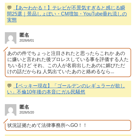
💬
【あ〜わかる！】テレビが不景気すぎると感じる瞬
間25選｜景品しょぼい・CM増加・YouTube垂れ流しの
実態
匿名
2026/6/01
あのの件でちょっと注目されたと思ったらこれか あの
に嫌いと言われた後プロレスしている事を評価する人た
ちいるけど それ、この人が名前出したあのに媚びただ
けの話だからね 人気出ていたあのと絡めるなら...
💬
【ベッキー現在】「ゴールデンのレギュラーが欲し
い」不倫10年後の本音にガル民騒然
匿名
2026/5/20
状況証拠ためて法律事務所へGO！！