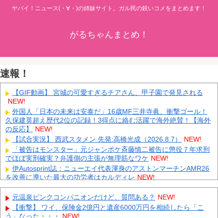
ヤバイ！ニュース(・∀・)の姉妹サイト。ガル民の鋭いコメをまとめます！
がるちゃんまとめ！
速報！
【GIF動画】 宮城の可愛すぎるチアさん、甲子園で発見される
NEW!
外国人「日本の未来は安泰だ」16歳MF三井寺眞、衝撃ゴール！
久保建英超え歴代2位の記録！3得点に絡む活躍で海外絶賛！【海外
の反応】
NEW!
【試合実況】 西武スタメン 先発:高橋光成（2026.8.7）
NEW!
「被告はモンスター」元ジャンポケ斉藤慎二被告に懲役７年求刑
でほぼ実刑確実？弁護側の主張が無理筋なワケ
NEW!
伊Autosprint誌：ニューエイ代表渾身のアストンマーチンAMR26
を改善に導いた最大の功労者はカルディレ
NEW!
中国「大洪水！」三峡ダム「9門開放！（全力放流」中国都市
「三峡沿線の道路水没」中国政府「高速道路封鎖！」中国ダム「緊
元温泉ピンクコンパニオンだけど、質問ある？
NEW!
急放流に合わせて開門（土砂崩れ発生」→
NEW!
【衝撃】 ワイ、保険金2億円と遺産6000万円を相続したら「こ
石破茂前総理「ウクライナが核放棄しなければロシア侵攻しなか
う」なった・・・
NEW!