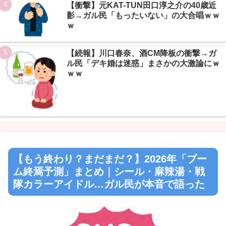
【衝撃】元KAT-TUN田口淳之介の40歳近
影→ガル民「もったいない」の大合唱ｗｗ
ｗ
【続報】川口春奈、酒CM降板の衝撃→ガ
ル民「デキ婚は迷惑」まさかの大激論にｗ
ｗｗ
【もう終わり？まだまだ？】2026年「ブー
ム終焉予測」まとめ｜シール・麻辣湯・戦
隊カラーアイドル…ガル民が本音で語った