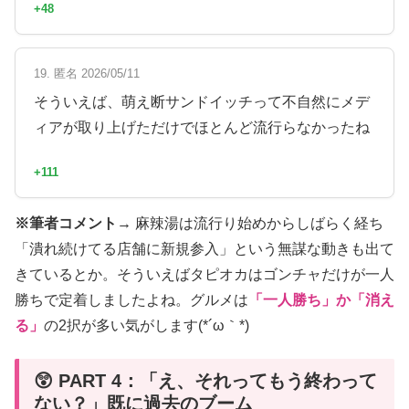
+48
19. 匿名 2026/05/11
そういえば、萌え断サンドイッチって不自然にメデ
ィアが取り上げただけでほとんど流行らなかったね
+111
※筆者コメント→
麻辣湯は流行り始めからしばらく経ち
「潰れ続けてる店舗に新規参入」という無謀な動きも出て
きているとか。そういえばタピオカはゴンチャだけが一人
勝ちで定着しましたよね。グルメは
「一人勝ち」か「消え
る」
の2択が多い気がします(*´ω｀*)
😲 PART 4：「え、それってもう終わって
ない？」既に過去のブーム