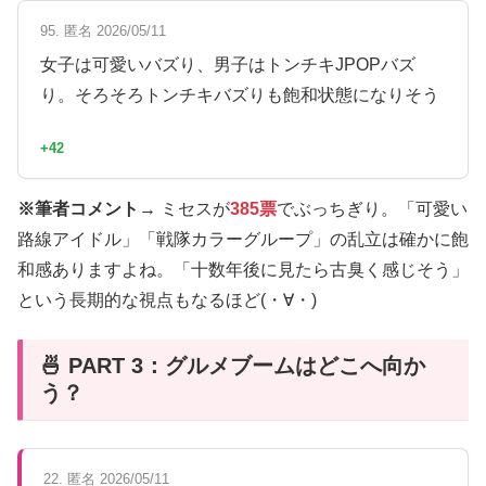
95. 匿名 2026/05/11
女子は可愛いバズり、男子はトンチキJPOPバズ
り。そろそろトンチキバズりも飽和状態になりそう
+42
※筆者コメント→
ミセスが
385票
でぶっちぎり。「可愛い
路線アイドル」「戦隊カラーグループ」の乱立は確かに飽
和感ありますよね。「十数年後に見たら古臭く感じそう」
という長期的な視点もなるほど(・∀・)
🍜 PART 3：グルメブームはどこへ向か
う？
22. 匿名 2026/05/11