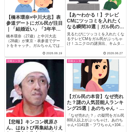
【あ〜わかる！】テレビ
【橋本環奈×中川大志】表
CMにツッコミを入れたく
参道デートにガル民が注目
なる瞬間30選｜ガル民の本
｜「結婚近い」「3年半越
音炸裂
見るたびにツッコミを入れたくな
えのラブラブ」まとめ
橋本環奈（27歳）と中川大志
るテレビCMをガル民がぶっちゃ
（28歳）が東京・表参道でデー
け！ユニクロの謎演出、キムタク
トをキャッチ。ガルちゃんでは
兄弟設定への「どう見ても親子」
「結婚近い」「ベビーカー押して
ツッコミ、生理CM「アクティブ
2026.06.19
2026.06.27
も違和感ない」など応援コメント
に！」の非現実設定、ローンCM
が殺到。2022年秋の交際スクー
芸能エンタメ
芸能エンタメ
の豪快な誘導など、共感必至の場
プから3年半の熱愛継続中の二人
面30選を一気にまとめ紹介。
にガル民が送る本音をまとめまし
た。
【ガル民の本音】なぜ売れ
た？謎の人気芸能人ランキ
ング25選｜あのちゃん・フ
ワちゃん・アンミカが上位
「なぜ売れた？」の疑問をガル民
独占
800人以上がぶっちゃけ。あのち
【悲報】キンコン梶原さ
ゃん+1141票・フワちゃん+1045
ん、はねトび再集結ありえ
票・アンミカ+868票が上位独