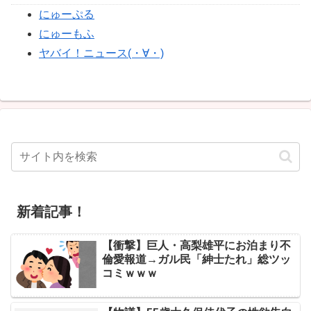
にゅーぷる
にゅーもふ
ヤバイ！ニュース(・∀・)
新着記事！
【衝撃】巨人・高梨雄平にお泊まり不
倫愛報道→ガル民「紳士たれ」総ツッ
コミｗｗｗ