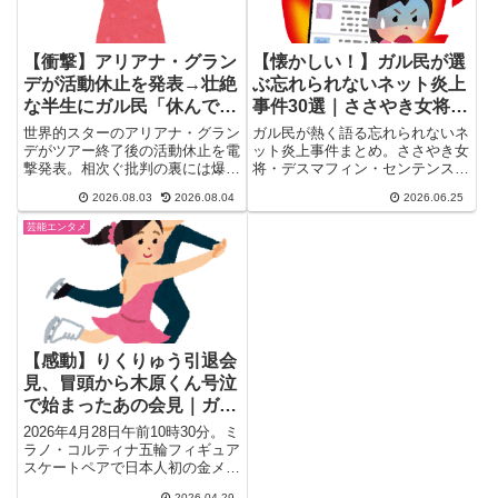
【衝撃】アリアナ・グラン
【懐かしい！】ガル民が選
デが活動休止を発表→壮絶
ぶ忘れられないネット炎上
な半生にガル民「休んで」
事件30選｜ささやき女将・
の声
デスマフィン・センテンス
世界的スターのアリアナ・グラン
ガル民が熱く語る忘れられないネ
スプリング
デがツアー終了後の活動休止を電
ット炎上事件まとめ。ささやき女
撃発表。相次ぐ批判の裏には爆破
将・デスマフィン・センテンスス
テロやストーカー被害という壮絶
プリング・STAP細胞・鈴木拓逃
2026.08.03
2026.08.04
2026.06.25
な半生があった。ガル民233人が
走中など、語り継がれる名炎上を
語った同情と応援の声、そして過
ジャンル別に整理。あの頃SNS
芸能エンタメ
去の不倫騒動を巡る賛否両論をま
をざわつかせた事件、あなたはい
とめました。
くつ覚えてる？
【感動】りくりゅう引退会
見、冒頭から木原くん号泣
で始まったあの会見｜ガル
民が語る20の感動と祈り
2026年4月28日午前10時30分。ミ
ラノ・コルティナ五輪フィギュア
スケートペアで日本人初の金メダ
ルを獲得した「りくり...
2026.04.29