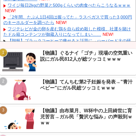
った」！
NEW!
ワイジ毎日2kgの野菜と500gくらいの肉食べたらこうなるｗｗｗ
佐藤二朗、橋本愛との騒動で主演映画が完全白紙へｗｗｗｗｗ
NEW!
NEW!
「2年間、たぶん1日4回は握ってた」ラスベガスで買った3,000円
【韓国株】 7月のKOSPI 28.9％下落…通貨危機を超える過去最大
のキーホルダーを調べたら
NEW!
の下げ幅
NEW!
フジテレビが金の卵を産む鶏を自ら絞め殺した模様、社運を賭け
【速報】 中2男子、野球部の練習中に頭部を強打しCT検査→70代
たドル箱コンテンツが御蔵入りになってしまい……
NEW!
医師「問題ないです」→中学生死亡「他人のCT画像みてました」
【朗報】ブラックコーヒーで痩せると話題に→ハーバード大の研
NEW!
究まで飛び出しガリレオ民大盛り上がりｗｗｗ
NEW!
【続報】ショートスリーパー堀さん、月15万商材＆協会運営が発
【物議】ぐるナイ「ゴチ」現場の空気重い
覚→ガリレオ民ドン引きｗｗｗ
NEW!
説にガル民812人が総ツッコミｗｗｗ
【朗報】円高で海外旅行勢が大興奮→30カ国目の猛者に一同尊敬
ｗｗｗ
NEW!
【朗報】AveMujica民の日常、謎のVもハマるMyGO新曲に丁寧語
Powered by livedoor 相互RSS
【物議】てんちむ第2子妊娠を発表→"青汁
で大盛り上がりですわｗ
NEW!
ベビー"にガル民総ツッコミｗｗｗ
【まとめ】X収益化ルール大幅変更→インプレゾンビ死亡待望論
に賛否ｗｗｗ
NEW!
【物議】由布菜月、W杯中の上田綺世に育
児苦言→ガル民「贅沢な悩み」の声殺到ｗ
ｗｗ
Powered by livedoor 相互RSS