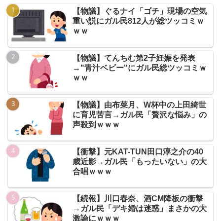
【物議】ぐるナイ「ゴチ」現場の空気
重い説にガル民812人が総ツッコミｗ
ｗｗ
【物議】てんちむ第2子妊娠を発表
→"青汁ベビー"にガル民総ツッコミｗ
ｗｗ
【物議】由布菜月、W杯中の上田綺世
に育児苦言→ガル民「贅沢な悩み」の
声殺到ｗｗｗ
【衝撃】元KAT-TUN田口淳之介の40
歳近影→ガル民「もったいない」の大
合唱ｗｗｗ
【続報】川口春奈、酒CM降板の衝撃
→ガル民「デキ婚は迷惑」まさかの大
激論にｗｗｗ