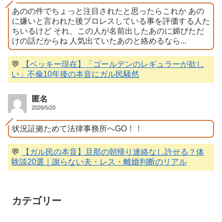
あのの件でちょっと注目されたと思ったらこれか あの
に嫌いと言われた後プロレスしている事を評価する人た
ちいるけど それ、この人が名前出したあのに媚びただ
けの話だからね 人気出ていたあのと絡めるなら...
💬
【ベッキー現在】「ゴールデンのレギュラーが欲し
い」不倫10年後の本音にガル民騒然
匿名
2026/5/20
状況証拠ためて法律事務所へGO！！
💬
【ガル民の本音】旦那の朝帰り連絡なし許せる？体
験談20選｜謝らない夫・レス・離婚判断のリアル
カテゴリー