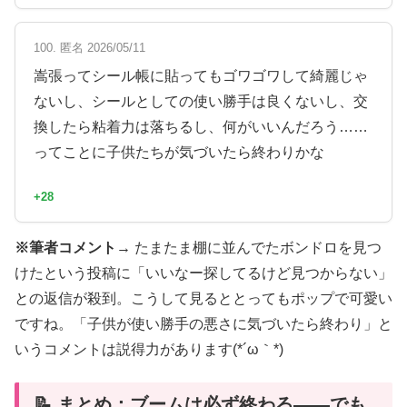
100. 匿名 2026/05/11
嵩張ってシール帳に貼ってもゴワゴワして綺麗じゃ
ないし、シールとしての使い勝手は良くないし、交
換したら粘着力は落ちるし、何がいいんだろう……
ってことに子供たちが気づいたら終わりかな
+28
※筆者コメント→
たまたま棚に並んでたボンドロを見つ
けたという投稿に「いいなー探してるけど見つからない」
との返信が殺到。こうして見るととってもポップで可愛い
ですね。「子供が使い勝手の悪さに気づいたら終わり」と
いうコメントは説得力があります(*´ω｀*)
📝 まとめ：ブームは必ず終わる——でも