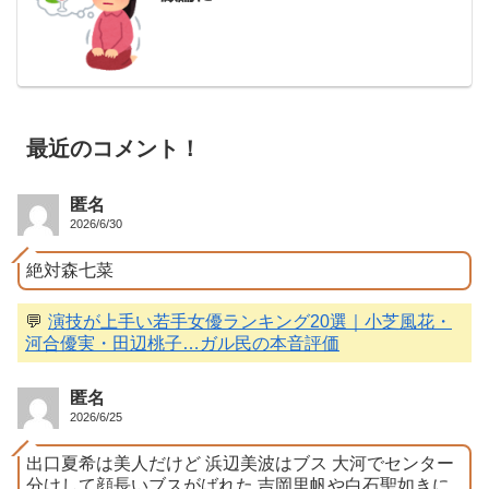
最近のコメント！
匿名
2026/6/30
絶対森七菜
💬
演技が上手い若手女優ランキング20選｜小芝風花・
河合優実・田辺桃子…ガル民の本音評価
匿名
2026/6/25
出口夏希は美人だけど 浜辺美波はブス 大河でセンター
分けして顔長いブスがばれた 吉岡里帆や白石聖如きに