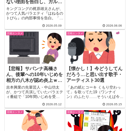
ない理由を告白し、ガルち
占。旧ジャニーズ・お笑い芸人・
アイドルグループまで、謎の人気
ゃんで炎上ｗｗｗｗｗｗｗ
キングコングの梶原雄太さんが、
を誇る芸能人25名超の本音コメ
ｗｗｗｗｗｗｗｗｗｗ
かつて人気バラエティ『はねるの
ントを徹底まとめ。
トびら』の内部事情を告白。「一
方的に僕が悪かった」と語りな
2026.05.09
2026.06.06
が...
芸能エンタメ
芸能エンタメ
【悲報】サバンナ高橋さ
【懐かし！】今どうしてん
ん、後輩への10年いじめを
だろう…と思い出す歌手・
相方の八木が認め炎上ｗｗ
アーティスト30選
ｗ
吉本興業の先輩芸人・中山功太
「あの紙ヒコーキ くもり空わっ
が、かつて共演していたバラエテ
て」を歌ってた19（ワンナイ
ィ番組で「10年間いじめを受け
ン）のふたり……そういえば今ど
た」と告発――その衝撃的な告白
うしてるんだろう？ ガールズち
2026.05.12
2026.05.15
が...
ゃ...
芸能エンタメ
芸能エンタメ