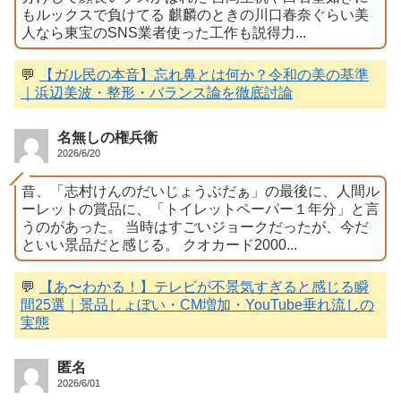
もルックスで負けてる 麒麟のときの川口春奈ぐらい美
人なら東宝のSNS業者使った工作も説得力...
💬
【ガル民の本音】忘れ鼻とは何か？令和の美の基準
｜浜辺美波・整形・バランス論を徹底討論
名無しの権兵衛
2026/6/20
昔、「志村けんのだいじょうぶだぁ」の最後に、人間ル
ーレットの賞品に、「トイレットペーパー１年分」と言
うのがあった。 当時はすごいジョークだったが、今だ
といい景品だと感じる。 クオカード2000...
💬
【あ〜わかる！】テレビが不景気すぎると感じる瞬
間25選｜景品しょぼい・CM増加・YouTube垂れ流しの
実態
匿名
2026/6/01