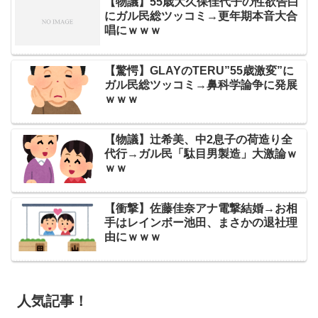
【物議】55歳大久保佳代子の性欲告白
にガル民総ツッコミ→更年期本音大合
唱にｗｗｗ
【驚愕】GLAYのTERU”55歳激変”に
ガル民総ツッコミ→鼻科学論争に発展
ｗｗｗ
【物議】辻希美、中2息子の荷造り全
代行→ガル民「駄目男製造」大激論ｗ
ｗｗ
【衝撃】佐藤佳奈アナ電撃結婚→お相
手はレインボー池田、まさかの退社理
由にｗｗｗ
人気記事！