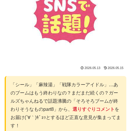
2026.05.13
2026.05.15
「シール」「麻辣湯」「戦隊カラーアイドル」…あ
のブームはもう終わりなの？まだまだ続くの？ガー
ルズちゃんねるで話題沸騰の「そろそろブームが終
わりそうなものpart8」から、
選りすぐりコメント
を
お届け(´∀｀)ｷﾞｮｯとするほど正直な意見が集まってま
す！