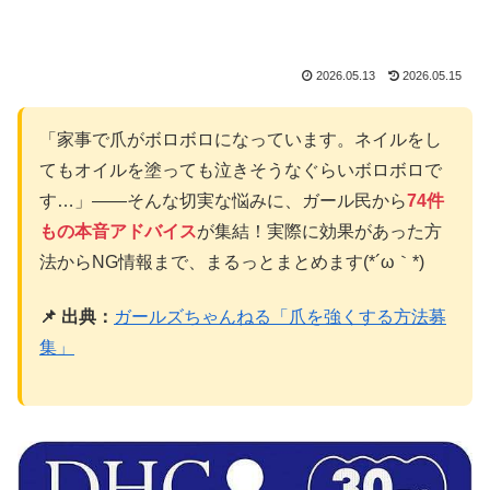
2026.05.13
2026.05.15
「家事で爪がボロボロになっています。ネイルをし
てもオイルを塗っても泣きそうなぐらいボロボロで
す…」——そんな切実な悩みに、ガール民から
74件
もの本音アドバイス
が集結！実際に効果があった方
法からNG情報まで、まるっとまとめます(*´ω｀*)
📌 出典：
ガールズちゃんねる「爪を強くする方法募
集」