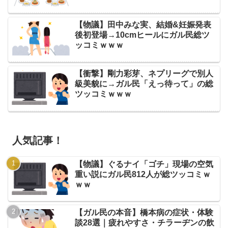
【物議】田中みな実、結婚&妊娠発表
後初登場→10cmヒールにガル民総ツ
ッコミｗｗｗ
【衝撃】剛力彩芽、ネプリーグで別人
級美貌に→ガル民「えっ待って」の総
ツッコミｗｗｗ
人気記事！
【物議】ぐるナイ「ゴチ」現場の空気
重い説にガル民812人が総ツッコミｗ
ｗｗ
【ガル民の本音】橋本病の症状・体験
談28選｜疲れやすさ・チラーヂンの飲