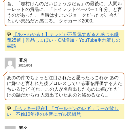
昔、「志村けんのだいじょうぶだぁ」の最後に、人間ル
ーレットの賞品に、「トイレットペーパー１年分」と言
うのがあった。 当時はすごいジョークだったが、今だ
といい景品だと感じる。 クオカード2000...
💬
【あ〜わかる！】テレビが不景気すぎると感じる瞬
間25選｜景品しょぼい・CM増加・YouTube垂れ流しの
実態
匿名
2026/6/01
あのの件でちょっと注目されたと思ったらこれか あの
に嫌いと言われた後プロレスしている事を評価する人た
ちいるけど それ、この人が名前出したあのに媚びただ
けの話だからね 人気出ていたあのと絡めるなら...
💬
【ベッキー現在】「ゴールデンのレギュラーが欲し
い」不倫10年後の本音にガル民騒然
匿名