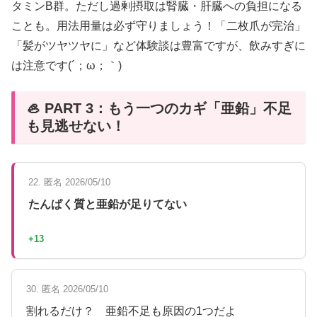
タミンB群。ただし過剰摂取は腎臓・肝臓への負担になる
ことも。用法用量は必ず守りましょう！「二枚爪が完治」
「髪がツヤツヤに」など体験談は豊富ですが、飲みすぎに
は注意です(´；ω；｀)
🦪 PART 3：もう一つのカギ「亜鉛」不足
も見逃せない！
22. 匿名 2026/05/10
たんぱく質と亜鉛が足りてない
+13
30. 匿名 2026/05/10
割れるだけ？ 亜鉛不足も原因の1つだよ