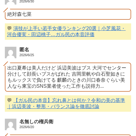
2026/6/30
絶対森七菜
💬
演技が上手い若手女優ランキング20選｜小芝風花・
河合優実・田辺桃子…ガル民の本音評価
匿名
2026/6/25
出口夏希は美人だけど 浜辺美波はブス 大河でセンター
分けして顔長いブスがばれた 吉岡里帆や白石聖如きに
もルックスで負けてる 麒麟のときの川口春奈ぐらい美
人なら東宝のSNS業者使った工作も説得力...
💬
【ガル民の本音】忘れ鼻とは何か？令和の美の基準
｜浜辺美波・整形・バランス論を徹底討論
名無しの権兵衛
2026/6/20