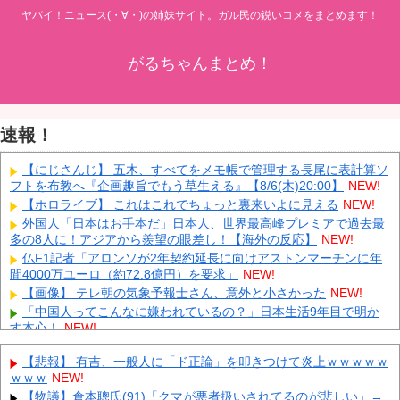
ヤバイ！ニュース(・∀・)の姉妹サイト。ガル民の鋭いコメをまとめます！
がるちゃんまとめ！
速報！
【にじさんじ】 五木、すべてをメモ帳で管理する長尾に表計算ソ
フトを布教へ『企画趣旨でもう草生える』【8/6(木)20:00】
NEW!
【ホロライブ】 これはこれでちょっと裏来いよに見える
NEW!
外国人「日本はお手本だ」日本人、世界最高峰プレミアで過去最
多の8人に！アジアから羨望の眼差し！【海外の反応】
NEW!
仏F1記者「アロンソが2年契約延長に向けアストンマーチンに年
間4000万ユーロ（約72.8億円）を要求」
NEW!
【画像】 テレ朝の気象予報士さん、意外と小さかった
NEW!
「中国人ってこんなに嫌われているの？」日本生活9年目で明か
す本心！
NEW!
韓国人の対日好感度が過去最高に、「ノージャパン」は終わっ
【悲報】 有吉、一般人に「ド正論」を叩きつけて炎上ｗｗｗｗｗ
た？＝ネット「中国より100倍いい」
NEW!
ｗｗｗ
NEW!
【朗報】 消費減税、閣議決定 来年4月から2年間1％に
NEW!
【物議】倉本聰氏(91)「クマが悪者扱いされてるのが悲しい」→