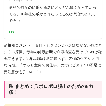
29. 匿名 2026/05/10
まだ40前なのに爪が急激にどんどん薄くなっていっ
てる。10年後の爪がどうなってるのか想像つかなく
て怖い
+15
※筆者コメント→
貧血・ビタミンD不足はなかなか気づき
にくい原因。毎年の健康診断で血液検査を受けていれば確
認できます。30代以降は爪に限らず、内側のケアが大切
な時期。「ずっと室内でお仕事」の方はビタミンD不足に
要注意かも(´；ω；｀)
📝 まとめ：爪ボロボロ脱出のための5カ
条！