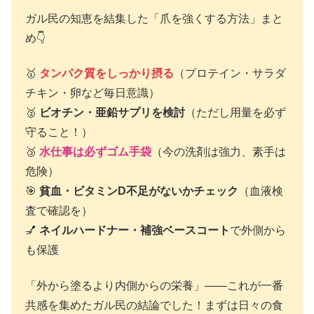
ガル民の知恵を結集した「爪を強くする方法」まと
め👇
🥇
タンパク質をしっかり摂る
（プロテイン・サラダ
チキン・卵など毎日意識）
🥈
ビオチン・亜鉛サプリを検討
（ただし用量を必ず
守ること！）
🥉
水仕事は必ずゴム手袋
（今の洗剤は強力、素手は
危険）
🎯
貧血・ビタミンD不足がないかチェック
（血液検
査で確認を）
💅
ネイルハードナー・補強ベースコート
で外側から
も保護
「外から塗るより内側からの栄養」——これが一番
共感を集めたガル民の結論でした！まずは日々の食