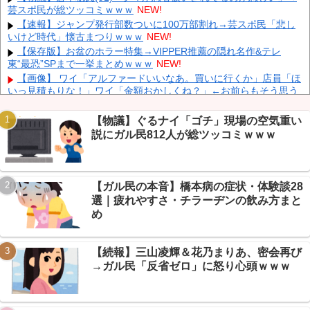
【予算100万】 市長「特定外来生物クビアカは気持ち悪い虫だし
芸スポ民が総ツッコミｗｗｗ
NEW!
そんな需要ないと思う」1匹300円相当の報奨金→初日に42万取られ
【速報】ジャンプ発行部数ついに100万部割れ→芸スポ民「悲し
焦り
NEW!
いけど時代」懐古まつりｗｗｗ
NEW!
中国「大洪水！」中国ダム「決壊」地元民「公式発表より死者多
【保存版】お盆のホラー特集→VIPPER推薦の隠れ名作&テレ
い！」中国政府「住民拘束！（安否不明」中国当局「救助隊動画も
東“最恐”SPまで一挙まとめｗｗｗ
NEW!
削除」台風13号「三峡ダム接近中」→
NEW!
【画像】 ワイ「アルファードいいなあ。買いに行くか」店員「ほ
いっ見積もりな！」ワイ「金額おかしくね？」←お前らもそう思う
よな？？？？？
NEW!
【画像】 「キム兄」こと芸人・木村祐一さん（63歳）、最新の松
【物議】ぐるナイ「ゴチ」現場の空気重い
本人志さんとのツーショットが完全に別人だとネット騒然！ 「マジ
説にガル民812人が総ツッコミｗｗｗ
Powered by livedoor 相互RSS
で誰かわからん」...
NEW!
【凄すぎる】 力士の嫁に美人が多い理由→「これ」だったｗｗｗ
ｗｗｗｗ
NEW!
【悲報】管理職「残業代ゼロ」に不満噴出→VIPPER「それ名ば
【ガル民の本音】橋本病の症状・体験談28
かり管理職や」正論くらうｗｗｗ
NEW!
選｜疲れやすさ・チラーヂンの飲み方まと
【まとめ】NGT48卒業生の”現在”がすごい→山口真帆・本間日陽
め
ら、女優・写真集・CMで大活躍ｗ
NEW!
【悲報】 楽天、ガチで逝くｗｗｗｗｗｗｗｗｗｗｗｗｗｗｗｗｗ
ｗｗｗ
NEW!
【続報】三山凌輝＆花乃まりあ、密会再び
→ガル民「反省ゼロ」に怒り心頭ｗｗｗ