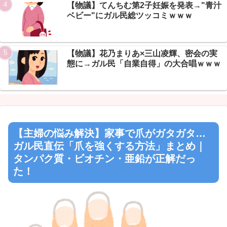
【物議】てんちむ第2子妊娠を発表→"青汁
Powered by livedoor 相互RSS
ベビー"にガル民総ツッコミｗｗｗ
【物議】花乃まりあ×三山凌輝、密会の実
態に→ガル民「自業自得」の大合唱ｗｗｗ
【主婦の悩み解決】家事で爪がガタガタ…
ガル民直伝「爪を強くする方法」まとめ｜
タンパク質・ビオチン・亜鉛が正解だっ
た！