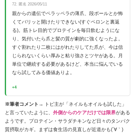
72. 匿名 2026/05/11
親からの遺伝でペラッペラの薄爪、段ボールとか怖
くてバリッと開けたりできない(すぐペロンと裏返
る)。筋トレ目的でプロテインを毎日飲むようにな
り、気付いたら爪と髪の質が劇的に強くなったよ。
すぐ割れたり二枚にはがれたりしてた爪が、今は信
じられないくらい厚みと粘り強さとツヤがある。月
単位で継続する必要があるけど、本当に悩んでいる
なら試してみる価値ありよ。
+4
※筆者コメント→
トピ主が「ネイルもオイルも試した」
と言っていたように、
外側からのケアだけでは限界
がある
ようです。プロテイン・サラダチキンなど日々のタンパク
質摂取がカギ。まずは食生活の見直しが近道かも(´∀｀)