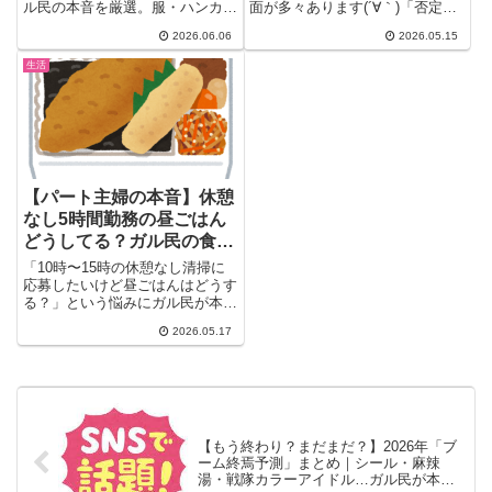
ル民の本音を厳選。服・ハンカ
面が多々あります(´∀｀)「否定し
チ・エコバッグ・ストッキング・
てくる人」「主語デカで決め...
2026.06.06
2026.05.15
コスメ…気づいたら大量に溜まっ
てた物あるある30選。捨てられ
生活
ない理由も含めた本音リストをど
うぞ。アラフォー主婦・30代40
代なら必ず共感！
【パート主婦の本音】休憩
なし5時間勤務の昼ごはん
どうしてる？ガル民の食事
タイミング術25選
「10時〜15時の休憩なし清掃に
応募したいけど昼ごはんはどうす
る？」という悩みにガル民が本音
でアドバイス。2食で全然いけ
2026.05.17
る・朝しっかり+帰宅後軽く・仕
事終わりにおにぎり1個など、実
際に同じ時間帯で働くパート主婦
のリアル食事術をまとめました。
【もう終わり？まだまだ？】2026年「ブ
ーム終焉予測」まとめ｜シール・麻辣
湯・戦隊カラーアイドル…ガル民が本音