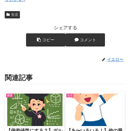
生活
シェアする
コピー
コメント
イエロー
関連記事
健康
生活
【偏差値気にする？】ガル
【あ〜いるいる！】他の県