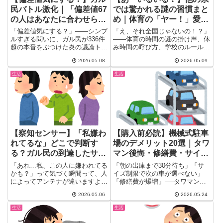
民バトル激化｜「偏差値67
では驚かれる謎の習慣まと
の人はあなたに合わせられ
め｜体育の「ヤー！」愛知
るけど逆は無理」のキラー
の「放課」西日本の小学校
「偏差値気にする？」——シンプ
「え、それ全国じゃないの！？」
パスが突き刺さる
制服…全国バラバラすぎｗ
ルすぎる問いに、ガル民が336件
——体育の時間の謎の掛け声、休
超の本音をぶつけた炎の議論トピ
み時間の呼び方、学校のルール…
(*´ω｀*)「気にしない派...
地元を離れて初めて気づく「う
2026.05.08
2026.05.09
ち...
生活
生活
【察知センサー】「私嫌わ
【購入前必読】機械式駐車
れてるな」どこで判断す
場のデメリット20選｜タワ
る？ガル民の到達したサイ
マン後悔・修繕費・サイズ
ン10選｜挨拶スルー・スン
制限のリアル
「あれ…私、この人に嫌われてる
「朝の出庫まで30分待ち」「サ
ッ会話・お土産外し・能面
かも？」って気づく瞬間って、人
イズ制限で次の車が選べない」
によってアンテナが違いますよ
「修繕費が爆増」──タワマン購
顔
ね。ガルちゃんで 「『私嫌われ
入後に発覚した機械式駐車場の落
2026.05.06
2026.05.24
て...
とし穴を、ガル民20人がぶっち
ゃけ。マンション・タワマン購入
生活
生活
を検討中の方必見の体験談まとめ
です。