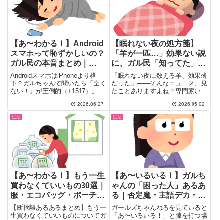
【あ〜わかる！】Android
【眠れない夜の処方箋】
スマホって恥ずかしいの？
「羊が一匹…」効果ない説
ガル民の本音まとめ｜
に、ガル民「知ってた」
iPhone圧力に大人が一刀
「ふーせんもどうなの」
AndroidスマホはiPhoneより格
「眠れない夜に数える羊、効果薄
両断
下？ガルちゃんで聞いたら「全く
だった」——そんなニュース、見
ない！」が圧倒的（+1517）。で
たことありますよね？専門家いわ
も中高生の間ではiPhone同調圧
く、英語の「sleep」と「s...
2026.06.27
2026.05.02
力が依然存在。大人ガル民が語る
Androidを使い続ける理由と、
生活
生活
Google Pixel・Galaxy・Xperiaの
愛用コメントも一気にまとめまし
た。
【あ〜わかる！】もう一生
【あ〜いるいる！】ガルち
買わなくていいもの30選｜
ゃんの「困った人」あるあ
服・エコバッグ・ポーチ…
る｜否定魔・主語デカ・幸
断捨離リスト
せ妨害系まとめ
【断捨離あるあるまとめ】もう一
ガールズちゃんねるを見ていると
生買わなくていいものについてガ
「あ〜いるいる！」と膝を打つ場