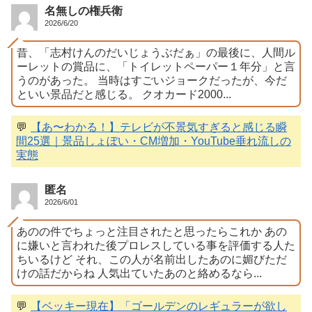
名無しの権兵衛
2026/6/20
昔、「志村けんのだいじょうぶだぁ」の最後に、人間ル
ーレットの賞品に、「トイレットペーパー１年分」と言
うのがあった。 当時はすごいジョークだったが、今だ
といい景品だと感じる。 クオカード2000...
💬
【あ〜わかる！】テレビが不景気すぎると感じる瞬
間25選｜景品しょぼい・CM増加・YouTube垂れ流しの
実態
匿名
2026/6/01
あのの件でちょっと注目されたと思ったらこれか あの
に嫌いと言われた後プロレスしている事を評価する人た
ちいるけど それ、この人が名前出したあのに媚びただ
けの話だからね 人気出ていたあのと絡めるなら...
💬
【ベッキー現在】「ゴールデンのレギュラーが欲し