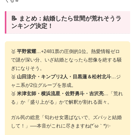
くるｗ
📝 まとめ：結婚したら世間が荒れそうラ
ンキング決定！
🥇
平野紫耀
…+2481票の圧倒的1位。熱愛情報ゼロ
で謎が深い分、いざ結婚となったら想像を絶する騒
ぎになりそう。
🥈
山田涼介・キンプリ2人・目黒蓮＆松村北斗
…ジ
ャニ系が2位グループを形成。
🥉
米津玄師・横浜流星・佐野勇斗・吉沢亮
…「荒れ
る」か「盛り上がる」かで解釈が割れる面々。
ガル民の総意「匂わせ女選ばないで、ズバッと結婚
して！」──本音がこれに尽きますね(*´ω｀*)✨