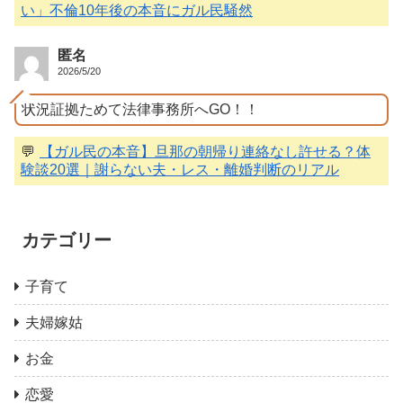
い」不倫10年後の本音にガル民騒然
匿名
2026/5/20
状況証拠ためて法律事務所へGO！！
💬
【ガル民の本音】旦那の朝帰り連絡なし許せる？体
験談20選｜謝らない夫・レス・離婚判断のリアル
カテゴリー
子育て
夫婦嫁姑
お金
恋愛