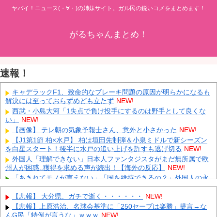
ヤバイ！ニュース(・∀・)の姉妹サイト。ガル民の鋭いコメをまとめます！
がるちゃんまとめ！
速報！
キャデラックF1、致命的なブレーキ問題の原因が明らかになるも
解決には至っておらずめども立たず
NEW!
西武・小島大河「1失点で負け投手にするのは野手として良くな
い」
NEW!
【画像】 テレ朝の気象予報士さん、意外と小さかった
NEW!
【J1第1節 柏×水戸】 柏は垣田先制弾＆小泉ミドルで新シーズン
を白星スタート！後半に水戸の追い上げを許すも逃げ切る
NEW!
外国人「理解できない」日本人ファンタジスタがまだ無所属で欧
州人が困惑..獲得を求める声が続出！【海外の反応】
NEW!
「あきれてモノが言えない」「国を維持できるの？」外国人の永
住許可要件の厳格化で在日中国人の本音は？
NEW!
【悲報】 大分県、ガチで逝く・・・・・・
NEW!
ウクライナがモスクワに向けて初の弾道ミサイルを発射か？！
NEW!
【悲報】上原浩治、名球会基準に「250セーブは楽勝」提言→な
んG民「特例が言うな」ｗｗｗ
NEW!
先日エアコンの効きが悪いと右往左往してた奴やが
NEW!