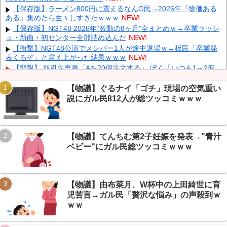
【保存版】ラーメン800円に震えるなんG民→2026年『物価ある
中国「大豪雨！」三峡ダム「基礎部分破損」中国「全力放流！」
ある』集めたら生々しすぎたｗｗｗ
NEW!
台風13号「中国上陸予測」台風15号「中国接近（画像」中国「台風
同時上陸！（穀物生産が壊滅危機」→
NEW!
【保存版】NGT48 2026年“激動の8ヶ月”全まとめｗ→卒業ラッシ
ュ・新曲・初センター全部詰め込んだ
NEW!
【悲報】 中国、橋の欄干が強風一発で粉々に 鉄筋ゼロ 当局「接
着剤でくっつけただけ」「正常で、品質問題はない」
NEW!
【衝撃】NGT48公演でメンバー1人が途中退場ｗ→板民「卒業発
表くるぞ」と震え上がった結果ｗｗｗ
NEW!
【悲報】 取引先専務「Aを20個注文する」 ぼく「いつも1～2個
しか使わないけど本当に20であってる？」 取専「あってる」→結果
『こう』なったんだが...
NEW!
【物議】ぐるナイ「ゴチ」現場の空気重い
【画像】北朝鮮のビアガール、エッッッッッッッッッッッッッッ
説にガル民812人が総ツッコミｗｗｗ
Powered by livedoor 相互RSS
ッッッ！
NEW!
【画像】 例の美人すぎるおにぎり屋さん、裏でおっさんが握って
いたｗｗｗｗｗｗｗｗｗｗｗｗｗｗｗｗｗ
NEW!
【物議】てんちむ第2子妊娠を発表→"青汁
【速報】AKB48が千葉ロッテ参戦、佐藤綺星の始球式＆3曲披露
に裏住民歓喜ｗｗｗ
NEW!
ベビー"にガル民総ツッコミｗｗｗ
元いいとも青年隊、中居正広の”素顔”を暴露
NEW!
【物議】由布菜月、W杯中の上田綺世に育
児苦言→ガル民「贅沢な悩み」の声殺到ｗ
ｗｗ
Powered by livedoor 相互RSS