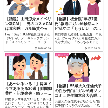
火した大激論の一部始終をまとめ
ました。
【話題】山田涼介メイベリ
【物議】板倉滉”年収7億
ン新CM｜「男のコスメCM
円”報道にガル民騒然→ト
は違和感」ガル民賛否ｗ
ピ乱立に「もういい」の声
もｗｗｗ
Hey！Say！JUMP山田涼介さん
川口春奈と結婚した板倉滉、年収
（32）が、メーキャップブラン
7億円のハイスペぶり報道にガル
ド「メイベリン ニューヨーク」
民が大反応。「めっちゃモテる」
の新CMに出演。「どっち...
報道で持ち上げられる一方、デキ
2026.05.08
2026.08.06
婚疑惑や離婚予想を語る辛口コメ
ントも続出。「トピ乱立はもうい
芸能エンタメ
芸能エンタメ
い」の本音まで飛び出した、賛否
両論のガルちゃんトピを徹底まと
め。
【あ〜いるいる！】韓国ド
【物議】55歳大久保佳代子
ラマあるある30選｜財閥御
の性欲告白にガル民総ツッ
曹司・記憶喪失・鍋ラーメ
コミ→更年期本音大合唱に
ン…ガル民のあるあるが止
韓国ドラマを見ていると「あ〜ま
ｗｗｗ
55歳大久保佳代子が明かした"性
まらない
た始まった！」とにやけてしまう
欲事情"にガル民が大反応。「気
あのパターン…ガルちゃんに集ま