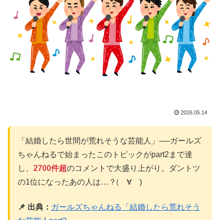
2026.05.14
「結婚したら世間が荒れそうな芸能人」──ガールズ
ちゃんねるで始まったこのトピックがpart2まで達
し、
2700件超
のコメントで大盛り上がり。ダントツ
の1位になったあの人は…？(゚∀゚)
📌 出典：
ガールズちゃんねる「結婚したら荒れそう