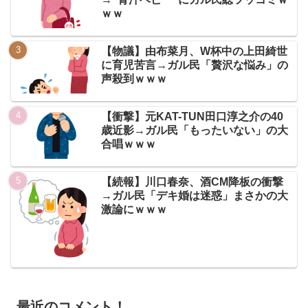
ｗｗ
【物議】由布菜月、W杯中の上田綺世
に育児苦言→ガル民「贅沢な悩み」の
声殺到ｗｗｗ
【衝撃】元KAT-TUN田口淳之介の40
歳近影→ガル民「もったいない」の大
合唱ｗｗｗ
【続報】川口春奈、酒CM降板の衝撃
→ガル民「デキ婚は迷惑」まさかの大
激論にｗｗｗ
最近のコメント！