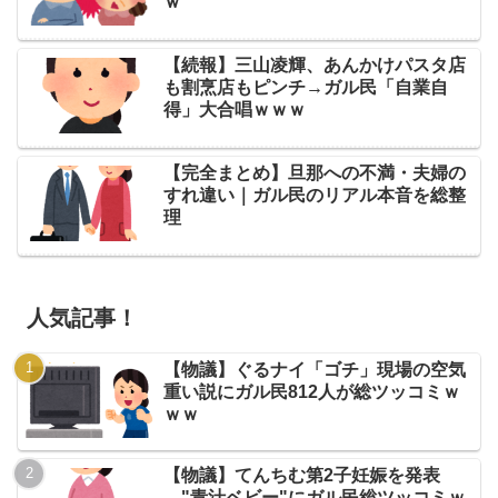
ｗ
【続報】三山凌輝、あんかけパスタ店
も割烹店もピンチ→ガル民「自業自
得」大合唱ｗｗｗ
【完全まとめ】旦那への不満・夫婦の
すれ違い｜ガル民のリアル本音を総整
理
人気記事！
【物議】ぐるナイ「ゴチ」現場の空気
重い説にガル民812人が総ツッコミｗ
ｗｗ
【物議】てんちむ第2子妊娠を発表
→"青汁ベビー"にガル民総ツッコミｗ