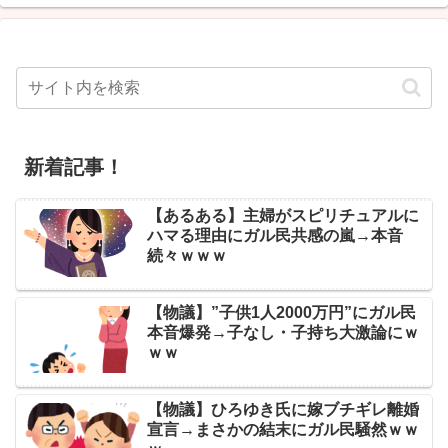
新着記事！
【あるある】主婦がスピリチュアルに
ハマる理由にガル民共感の嵐→本音
続々ｗｗｗ
【物議】”子供1人2000万円”にガル民
本音爆発→子なし・子持ち大激論にｗ
ｗｗ
【物議】ひろゆき氏に嫁ブチギレ離婚
宣言→まさかの結末にガル民騒然ｗｗ