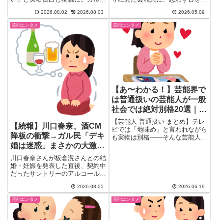
3000コメントの大半が「男女逆
われた経験ありませんか？(*´...
2026.08.02
2026.08.03
2026.05.09
なら大炎上」「セクハラでは」と
反応。佐藤二朗との比較や更年期
芸能エンタメ
芸能エンタメ
告白への共感の声まで、賛否両論
を一挙まとめて紹介。あなたはこ
の発言セーフだと思う？
【あ〜わかる！】芸能界で
は普通扱いの芸能人が一般
社会では絶対別格20選｜ガ
ル民実体験まとめ
【芸能人 普通扱い まとめ】テレ
【続報】川口春奈、酒CM
ビでは「地味め」と言われながら
降板の衝撃→ガル民「デキ
も実物は別格——そんな芸能人に
ついてガル民が実際に会った体験
婚は迷惑」まさかの大激論
談や観察を整理。中村倫也・高橋
にｗｗｗ
川口春奈さんが板倉滉さんとの結
一生・磯山さやか・松井玲奈など
婚・妊娠を発表した直後、契約中
20選、芸能界の「別格さ」の正
だったサントリーのアルコール
体がわかります。
CMが「出演しない広告へ順次切
2026.08.05
2026.06.19
り替え」に。この対応を「冷た
い」と見るか「誠実」と見るかで
芸能エンタメ
芸能エンタメ
ガル民の意見が真っ二つに割れ、
違約金や映画の代役騒動まで飛び