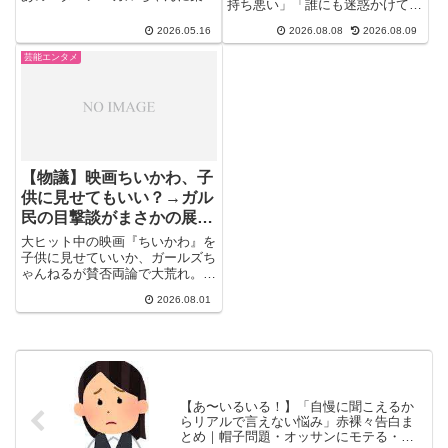
持ち悪い」「誰にも迷惑かけてな
った"あるある"が怒涛の勢いで...
いから別にいい」と賛否が真っ二
2026.05.16
2026.08.08
2026.08.09
つに割れる中、40〜50代のガル
民からは更年期世代ならではのリ
芸能エンタメ
アルな本音告白も続々と集まる展
開になった。大久保佳代子の告白
の全貌とは。
【物議】映画ちいかわ、子
供に見せてもいい？→ガル
民の目撃談がまさかの展開
にｗｗｗ
大ヒット中の映画『ちいかわ』を
子供に見せていいか、ガールズち
ゃんねるが賛否両論で大荒れ。
「大げさすぎる」「昔話の方がよ
2026.08.01
っぽど怖い」という反論派に対
し、慎重派も一歩も引かず。実際
に劇場で本当に怖かったのは作品
の中身ではなく、隣の座席だっ
た…という衝撃のオチも。夏休み
の映画選びの参考にどうぞ。
【あ〜いるいる！】「自慢に聞こえるか
らリアルで言えない悩み」赤裸々告白ま
とめ｜帽子問題・オッサンにモテる・注