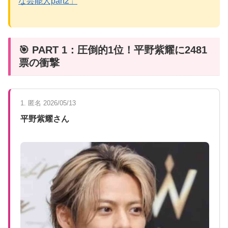
な芸能人part2」
🎯 PART 1：圧倒的1位！平野紫耀に2481
票の衝撃
1. 匿名 2026/05/13
平野紫耀さん