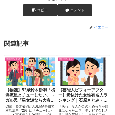
コピー
コメント
イエロー
関連記事
芸能エンタメ
芸能エンタメ
【物議】53歳鈴木砂羽「横
【芸能人ビフォーアフタ
浜流星とチューしたい」→
ー】垢抜けた女性有名人ラ
ガル民「男女逆なら大炎
ンキング｜石原さとみ・剛
上」ｗｗｗ
力彩芽が圧倒的支持
53歳・鈴木砂羽がABEMA番組で
「あれ、なんかこの人めっちゃ綺
横浜流星（29）に「チューした
麗になった…？」テレビで久しぶ
い」と実名告白し物議に。ガル民
りに見た芸能人に、思わず目を奪