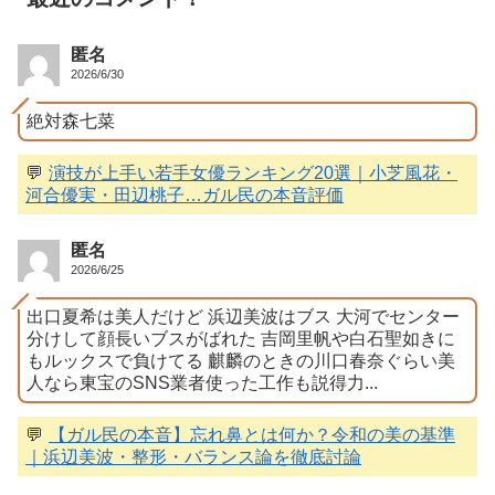
匿名
2026/6/30
絶対森七菜
💬
演技が上手い若手女優ランキング20選｜小芝風花・
河合優実・田辺桃子…ガル民の本音評価
匿名
2026/6/25
出口夏希は美人だけど 浜辺美波はブス 大河でセンター
分けして顔長いブスがばれた 吉岡里帆や白石聖如きに
もルックスで負けてる 麒麟のときの川口春奈ぐらい美
人なら東宝のSNS業者使った工作も説得力...
💬
【ガル民の本音】忘れ鼻とは何か？令和の美の基準
｜浜辺美波・整形・バランス論を徹底討論