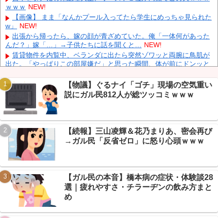
ｗｗｗ
NEW!
日産e-power、無給油で1980km走行しギネス記録を達成、無駄な
発電や送電ロスなくEVよりエコを証明
NEW!
【画像】 まま「なんかプール入ってたら学生にめっちゃ見られた
w」
NEW!
【動画】 広島記念公園を追い出された左翼さん、流石にキモすぎ
て炎上
NEW!
出張から帰ったら、嫁の顔が青ざめていた。俺「一体何があった
んだ？」嫁「…」→子供たちに話を聞くと…
NEW!
中国「大洪水！」三峡ダム「大雨で増水（台風直撃前」中国ダム
「緊急放流！」中国鉄道「列車が走行中に流される」中国避難所
賃貸物件を内覧中、ベランダに出たら突然ゾワッと両腕に鳥肌が
「支援物資は有料です」謎の勢力「え」→
NEW!
出た。「やっぱりこの部屋嫌だ」と思った瞬間、体が前にドンッと
突き飛ばされて…
NEW!
【物議】カズレーザー「任意保険は強制にしろ」→なんG民「そ
【物議】ぐるナイ「ゴチ」現場の空気重い
れただの金持ち理論」と反論ｗｗｗ
NEW!
説にガル民812人が総ツッコミｗｗｗ
【続報】ホロライブ『ホロドリ』、まさかのセルラン1位に返り
咲き→なんG民「覇権やん」ｗｗｗ
NEW!
Powered by livedoor 相互RSS
【朗報】エッヂ民の文鳥(4ヶ月)、かわいさで完全制圧→愛鳥自慢
合戦に発展ｗｗｗ
NEW!
【続報】三山凌輝＆花乃まりあ、密会再び
【衝撃】モモンガどうなった…ちいかわ最新話で入れ替わり説→
→ガル民「反省ゼロ」に怒り心頭ｗｗｗ
ファン考察盛り上がりｗｗｗ
NEW!
【衝撃】年金8ヶ月未納で手足失った男性、障害年金97万円が一
生ゼロに→スレ民「免除すれば」ｗｗｗ
NEW!
【ガル民の本音】橋本病の症状・体験談28
選｜疲れやすさ・チラーヂンの飲み方まと
め