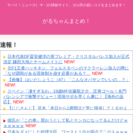
ヤバイ！ニュース(・∀・)の姉妹サイト。ガル民の鋭いコメをまとめます！
がるちゃんまとめ！
速報！
日本代表DF冨安健洋の英プレミア・クリスタルパレス加入が正式
決定 鎌田大地とチームメイトに
NEW!
元F1王者ハッキネン、フェルスタペンのマクラーレン加入の噂に
「なぜ調和がある現体制を崩す必要がある？」
NEW!
【画像】 はいだしょうこ（47）「こんなオバサンでいいの…？」
NEW!
スペイン「凄すぎるわ」19歳MF佐藤龍之介、圧巻ゴール！名門
バレンシアで衝撃デビュー！現地サポを早くも虜に！【海外の反
応】
NEW!
【にじさんじ】 笹木「本日から1週間ほど里に帰省してくるやよ
～。久々に京都満喫してくるっ！」
NEW!
【鹿児島】 突然右折し路面電車と衝突 乗っていた男女3人は車を
彼氏が『この車』買おうとして私とケンカになってるんだけどｗ
放置しダッシュで逃走中
NEW!
ｗｗｗｗｗ
NEW!
KDDI、楽天への回線貸し出し終了へ 都市部で9月末に
NEW!
日本をダメにした総理大臣、ワースト１位が同点でこの人ｗｗｗ