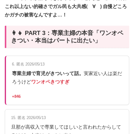
これ以上ない的確さでガル民も大共感(゚∀゚) 自慢どころ
かガチの被害なんですよ…！
👩‍👧 PART 3：専業主婦の本音「ワンオペ
きつい・本当はパートに出たい」
6. 匿名 2026/05/13
専業主婦で育児がきついって話。
実家近い人は楽だ
ろうけど
ワンオペきつすぎ
+846
15. 匿名 2026/05/13
旦那が高収入で専業してほしいと言われたからして