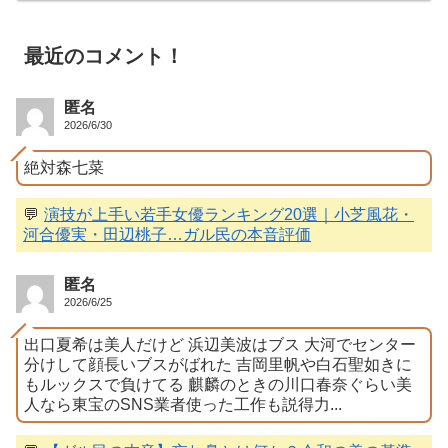
最近のコメント！
匿名
2026/6/30
絶対森七菜
💬
演技が上手い若手女優ランキング20選｜小芝風花・
河合優実・田辺桃子…ガル民の本音評価
匿名
2026/6/25
出口夏希は美人だけど 浜辺美波はブス 大河でセンター
分けして顔長いブスがばれた 吉岡里帆や白石聖如きに
もルックスで負けてる 麒麟のときの川口春奈ぐらい美
人なら東宝のSNS業者使った工作も説得力...