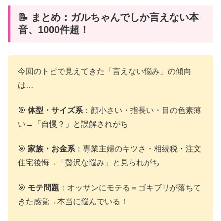
📝 まとめ：ガルちゃんでしか言えない本
音、1000件超！
今回のトピで見えてきた「言えない悩み」の傾向
は…
🎯
体型・サイズ系
：顔小さい・指長い・目の色素薄
い→「自慢？」と誤解されがち
🎯
家族・お金系
：専業主婦のキツさ・相続税・注文
住宅後悔→「贅沢な悩み」と見られがち
🎯
モテ問題
：オッサンにモテる＝ゴキブリが落ちて
きた感覚→本当に悩んでいる！