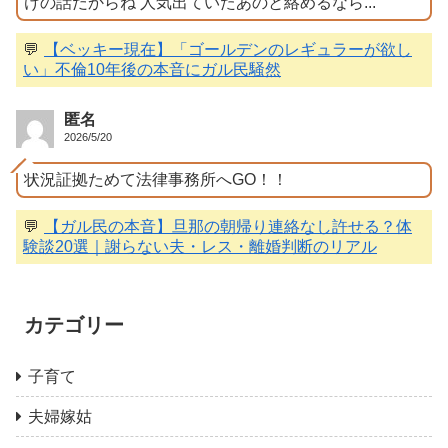
けの話だからね 人気出ていたあのと絡めるなら...
💬
【ベッキー現在】「ゴールデンのレギュラーが欲し
い」不倫10年後の本音にガル民騒然
匿名
2026/5/20
状況証拠ためて法律事務所へGO！！
💬
【ガル民の本音】旦那の朝帰り連絡なし許せる？体
験談20選｜謝らない夫・レス・離婚判断のリアル
カテゴリー
子育て
夫婦嫁姑