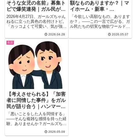
そうな女児の名前」募集ト
額なものありますか？｜マ
ピで爆笑連発｜ガル民が真
イホーム・新車・
顔で繰り出す”強さ”の傾向
PRADA・宝くじ1億…30-
2026年4月27日、ガールズちゃん
「今欲しい高額なもの、あります
と理論
50代女性の物欲リスト総決
ねるに立った異色の名付けトピ。
か？」――この一言で広がる、ガ
「カッコよくて可愛い、気が強そ
ル民たちの切実な物欲ワールド(*
算
うな女児の名前を考えてま...
´ω｀*)トピ主さんが投げか...
2026.04.28
2026.05.07
生活
【考えさせられる】「加害
者に同情した事件」をガル
民が語り合う｜ハンマーお
じさん・農水省次官・教育
「悪いことをした人を同情する」
虐待…助けを求めても届か
——そんな複雑な感情を持った経
験、ありませんか？ガールズちゃ
ない社会の闇
んねるに立ったトピック「加害
2026.05.09
者...