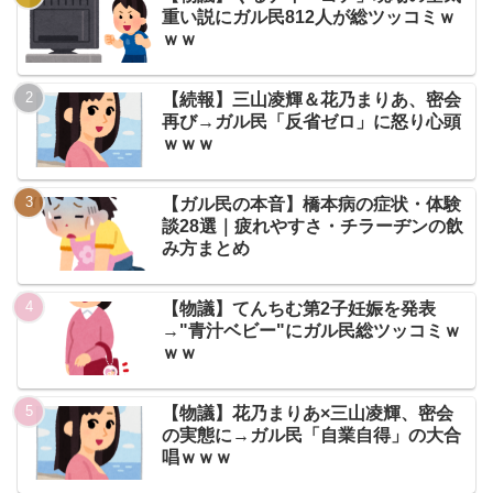
重い説にガル民812人が総ツッコミｗ
ｗｗ
【続報】三山凌輝＆花乃まりあ、密会
再び→ガル民「反省ゼロ」に怒り心頭
ｗｗｗ
【ガル民の本音】橋本病の症状・体験
談28選｜疲れやすさ・チラーヂンの飲
み方まとめ
【物議】てんちむ第2子妊娠を発表
→"青汁ベビー"にガル民総ツッコミｗ
ｗｗ
【物議】花乃まりあ×三山凌輝、密会
の実態に→ガル民「自業自得」の大合
唱ｗｗｗ