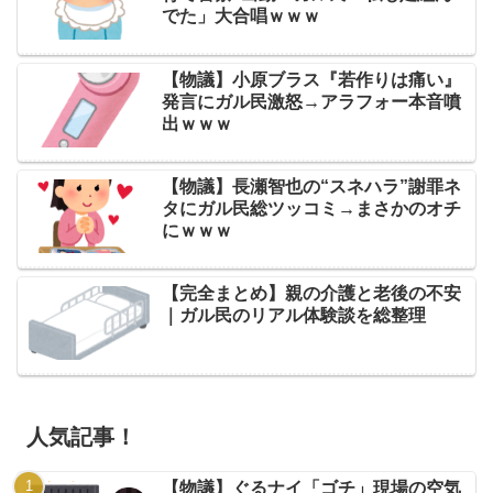
でた」大合唱ｗｗｗ
【物議】小原ブラス『若作りは痛い』
発言にガル民激怒→アラフォー本音噴
出ｗｗｗ
【物議】長瀬智也の“スネハラ”謝罪ネ
タにガル民総ツッコミ→まさかのオチ
にｗｗｗ
【完全まとめ】親の介護と老後の不安
｜ガル民のリアル体験談を総整理
人気記事！
【物議】ぐるナイ「ゴチ」現場の空気