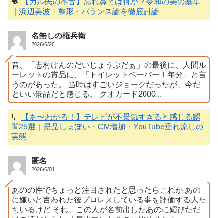
💬
【ガル民の本音】忘れ鼻とは何か？令和の美の基準
｜浜辺美波・整形・バランス論を徹底討論
名無しの権兵衛
2026/6/20
昔、「志村けんのだいじょうぶだぁ」の最後に、人間ル
ーレットの賞品に、「トイレットペーパー１年分」と言
うのがあった。 当時はすごいジョークだったが、今だ
といい景品だと感じる。 クオカード2000...
💬
【あ〜わかる！】テレビが不景気すぎると感じる瞬
間25選｜景品しょぼい・CM増加・YouTube垂れ流しの
実態
匿名
2026/6/01
あのの件でちょっと注目されたと思ったらこれか あの
に嫌いと言われた後プロレスしている事を評価する人た
ちいるけど それ、この人が名前出したあのに媚びただ