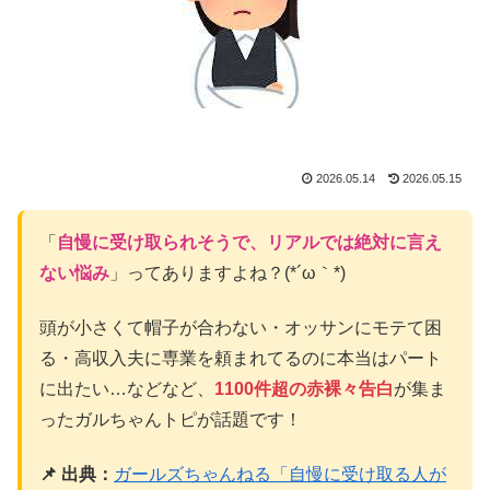
2026.05.14
2026.05.15
「
自慢に受け取られそうで、リアルでは絶対に言え
ない悩み
」ってありますよね？(*´ω｀*)
頭が小さくて帽子が合わない・オッサンにモテて困
る・高収入夫に専業を頼まれてるのに本当はパート
に出たい…などなど、
1100件超の赤裸々告白
が集ま
ったガルちゃんトピが話題です！
📌 出典：
ガールズちゃんねる「自慢に受け取る人が