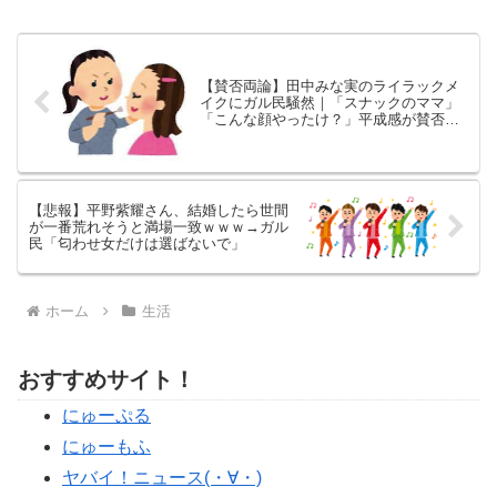
【賛否両論】田中みな実のライラックメ
イクにガル民騒然｜「スナックのママ」
「こんな顔やったけ？」平成感が賛否を
呼ぶ
【悲報】平野紫耀さん、結婚したら世間
が一番荒れそうと満場一致ｗｗｗ→ガル
民「匂わせ女だけは選ばないで」
ホーム
生活
おすすめサイト！
にゅーぷる
にゅーもふ
ヤバイ！ニュース(・∀・)