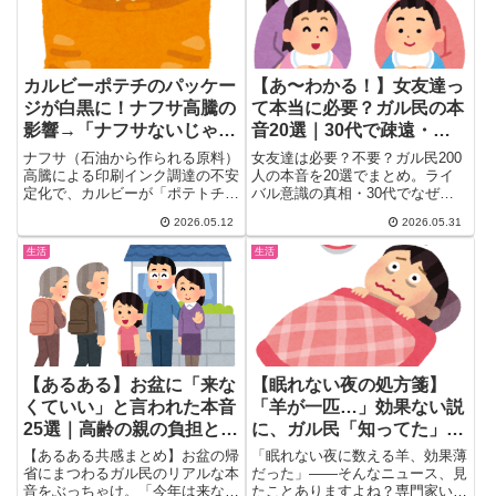
カルビーポテチのパッケー
【あ〜わかる！】女友達っ
ジが白黒に！ナフサ高騰の
て本当に必要？ガル民の本
影響→「ナフサないじゃ
音20選｜30代で疎遠・ラ
ん」「内容量守ってくれて
イバル意識・量より質の真
ナフサ（石油から作られる原料）
女友達は必要？不要？ガル民200
グッドジョブ」ガル民ｗ
実
高騰による印刷インク調達の不安
人の本音を20選でまとめ。ライ
定化で、カルビーが「ポテトチッ
バル意識の真相・30代でなぜ疎
プス うすしお・コンソメ」な
遠になるのか・甘えてくるフレネ
2026.05.12
2026.05.31
ど...
ミーへの対処法・量より質の少数
精鋭派の声まで、10代から50代
生活
生活
のリアルな声を年代別に整理しま
した。
【あるある】お盆に「来な
【眠れない夜の処方箋】
くていい」と言われた本音
「羊が一匹…」効果ない説
25選｜高齢の親の負担と帰
に、ガル民「知ってた」
省費用12万円のリアル
「ふーせんもどうなの」
【あるある共感まとめ】お盆の帰
「眠れない夜に数える羊、効果薄
省にまつわるガル民のリアルな本
だった」——そんなニュース、見
音をぶっちゃけ。「今年は来なく
たことありますよね？専門家いわ