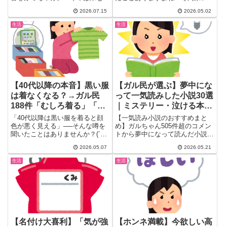
ていい」と言われた実話をきっか
く、英語の「sleep」と「s...
2026.07.15
2026.05.02
けに、帰省費用12万円・新幹線
争奪戦・布団干しや食事作りの負
生活
生活
担まで、30〜50代女性が思わず
頷く本音25選と負担を減らす帰
省スタイルの工夫を紹介します。
【40代以降の本音】黒い服
【ガル民が選ぶ】夢中にな
は着なくなる？→ガル民
って一気読みした小説30選
188件「むしろ着る」「黒
｜ミステリー・泣ける本・
しか着ない」｜くすみ顔・
読みやすい名作
「40代以降は黒い服を着ると顔
【一気読み小説のおすすめまと
パーソナルカラー・ネイビ
色が悪く見える」──そんな噂を
め】ガルちゃん505件超のコメン
聞いたことはありませんか？(´ω
トから夢中になって読んだ小説
ー卒業組まで
｀)30代までは「とりあえず...
30選を厳選！宮部みゆき・東野
2026.05.07
2026.05.21
圭吾・伊坂幸太郎などの王道か
ら、山本文緒の泣ける恋愛小説、
生活
生活
桐野夏生の女性犯罪ミステリーま
で、30〜40代女性のリアルな感
想付きで紹介します。
【名付け大喜利】「気が強
【ホンネ満載】今欲しい高