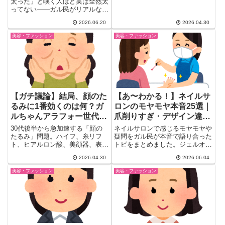
が語る
太った」と嘆く人ほど実は全然太
ってない——ガル民がリアルな身
長・体重をぶっちゃけ。日本の
2026.06.20
2026.04.30
「標準体重＝ぽっちゃり」問題、
BMIと体脂肪率の違い、40代から
美容・ファッション
美容・ファッション
の体型変化まで、30-50代女性の
本音を厳選。
【ガチ議論】結局、顔のた
【あ〜わかる！】ネイルサ
るみに1番効くのは何？ガ
ロンのモヤモヤ本音25選｜
ルちゃんアラフォー世代の
爪削りすぎ・デザイン違
本音
い・粉塵リスクをガル民が
30代後半から急加速する「顔の
ネイルサロンで感じるモヤモヤや
語る
たるみ」問題。ハイフ、糸リフ
疑問をガル民が本音で語り合った
ト、ヒアルロン酸、美顔器、表情
トピをまとめました。ジェルオフ
筋トレ、頭皮マッサージ……選択
時のドリルの熱さ・爪削りすぎ問
2026.04.30
2026.06.04
肢...
題・デザインが注文と違う！など
の体験談から、ジェルネイルの粉
美容・ファッション
美容・ファッション
塵が体に悪いのか？という健康リ
スクまで幅広く議論。失敗しない
ネイルサロン選びのコツも必見。