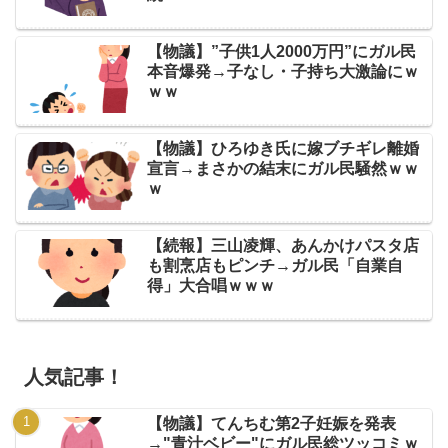
【物議】”子供1人2000万円”にガル民
本音爆発→子なし・子持ち大激論にｗ
ｗｗ
【物議】ひろゆき氏に嫁ブチギレ離婚
宣言→まさかの結末にガル民騒然ｗｗ
ｗ
【続報】三山凌輝、あんかけパスタ店
も割烹店もピンチ→ガル民「自業自
得」大合唱ｗｗｗ
人気記事！
【物議】てんちむ第2子妊娠を発表
→"青汁ベビー"にガル民総ツッコミｗ