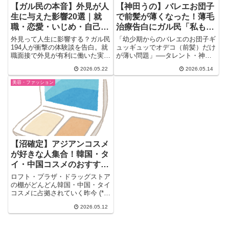
【ガル民の本音】外見が人
【神田うの】バレエお団子
生に与えた影響20選｜就
で前髪が薄くなった！薄毛
職・恋愛・いじめ・自己肯
治療告白にガル民「私もし
定感のリアル
たい！」女性薄毛のリアル
外見って人生に影響する？ガル民
「幼少期からのバレエのお団子ギ
194人が衝撃の体験談を告白。就
ュッギュッでオデコ（前髪）だけ
職面接で外見が有利に働いた実
が薄い問題」──タレント・神田
例、恋愛・結婚への影響、学生時
うのさんがSNSで前髪薄毛治療...
2026.05.22
2026.05.14
代のルッキズムいじめ体験、ダイ
エットで人生が激変した話まで。
美容・ファッション
30〜50代女性のリアルな声20選
をまとめました。
【沼確定】アジアンコスメ
が好きな人集合！韓国・タ
イ・中国コスメのおすすめ
を語り合うガルちゃん民の
ロフト・プラザ・ドラッグストア
本音まとめ
の棚がどんどん韓国・中国・タイ
コスメに占拠されていく昨今 (*
´ω｀*)「パッケージが可愛...
2026.05.12