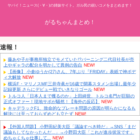
ヤバイ！ニュース(・∀・)の姉妹サイト。ガル民の鋭いコメをまとめます！
がるちゃんまとめ！
速報！
藤あや子が事務所独立でモメていた!?バーニング二代目社長が売
上やギャラの配分を明かして異例の告白
NEW!
【画像】 小倉ゆうか(27)さん、7年ぶり『FRIDAY』表紙で神ボデ
ィ大解放
NEW!
横浜F・マリノスMF三井寺眞が16歳で開幕スタメン出場し最年少
記録更新 さらにデビュー戦でいきなりゴール
NEW!
トルコ人「日本人まで獲るのか」上田綺世、トルコ名門が巨額の
正式オファー！現地サポが騒然！【海外の反応】
NEW!
キャデラックF1、致命的なブレーキ問題の原因が明らかになるも
解決には至っておらずめども立たず
NEW!
【速報】 ウクライナからのエネルギー施設攻撃で窮地のロシアを
韓国が助けていたことが判明「韓国で船積みの精製油3万トンがロ
【外国人問題】 小野田紀美大臣「議論すべき時だ」→SNS「まだ
シア行き」
NEW!
議論もしてなかったんだ...」→小野田大臣「これが進歩状況です」
めちゃくちゃ仕事して...
NEW!
【鹿児島】 突然右折し路面電車と衝突 乗っていた男女3人は車を