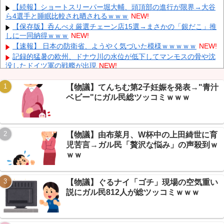
放置しダッシュで逃走中
NEW!
【続報】ショートスリーパー堀大輔、頭頂部の進行が限界→大谷
ら4選手と睡眠比較され晒されるｗｗｗ
NEW!
中国「大豪雨！」三峡ダム「基礎部分破損」中国「全力放流！」
台風13号「中国上陸予測」台風15号「中国接近（画像」中国「台風
【保存版】呑んべえ厳選チェーン店15選→まさかの「銀だこ」推
同時上陸！（穀物生産が壊滅危機」→
NEW!
しに一同納得ｗｗｗ
NEW!
長崎の語り部のお爺ちゃん(84)、学生に『日本も核武装が必要』
【速報】 日本の防衛省、ようやく気づいた模様ｗｗｗｗｗ
NEW!
と言われびっくり
NEW!
記録的猛暑の欧州、ドナウ川の水位が低下してマンモスの骨や沈
「あきれてモノが言えない」「国を維持できるの？」外国人の永
没したドイツ軍の戦艦が出現
NEW!
住許可要件の厳格化で在日中国人の本音は？
NEW!
【驚愕】 新幹線じゃなく『帰省費4000円』安くなる在来線で帰
省した結果ｗｗｗｗｗ
NEW!
【物議】てんちむ第2子妊娠を発表→"青汁
【まとめ】東京全滅寸前→お盆の記録的雷雨がマジでヤバすぎる
ベビー"にガル民総ツッコミｗｗｗ
ｗｗｗ
NEW!
【悲報】AI疑惑で引退した絵師、その『下書き』がやばすぎてス
レ民も困惑ｗｗｗ
NEW!
Powered by livedoor 相互RSS
【物議】由布菜月、W杯中の上田綺世に育
【速報】マジコン黄金期が全員違法者だった→当時クラスの8割
が実は犯罪者ｗｗｗ
NEW!
児苦言→ガル民「贅沢な悩み」の声殺到ｗ
【悲報】 大分県、ガチで逝く・・・・・・
NEW!
ｗｗ
【物議】ぐるナイ「ゴチ」現場の空気重い
説にガル民812人が総ツッコミｗｗｗ
Powered by livedoor 相互RSS