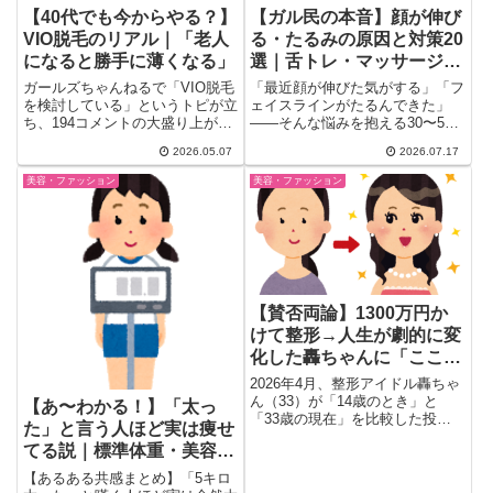
【40代でも今からやる？】
【ガル民の本音】顔が伸び
VIO脱毛のリアル｜「老人
る・たるみの原因と対策20
になると勝手に薄くなる」
選｜舌トレ・マッサージ・
ボトックス体験談
ガールズちゃんねるで「VIO脱毛
「最近顔が伸びた気がする」「フ
を検討している」というトピが立
ェイスラインがたるんできた」
ち、194コメントの大盛り上が
——そんな悩みを抱える30〜50
り。「汗っかきだからこそ毛が...
代女性に向けて、ガル民104人の
2026.05.07
2026.07.17
リアルな声を厳選。舌トレ・ヘッ
ドマッサージ・ボトックスの効果
美容・ファッション
美容・ファッション
と注意点、中顔面短縮メイクのコ
ツまで本音の対策法をまとめまし
た。
【賛否両論】1300万円か
けて整形→人生が劇的に変
化した轟ちゃんに「ここま
で変わるのすごい」｜ガル
2026年4月、整形アイドル轟ちゃ
ちゃんで議論沸騰
ん（33）が「14歳のとき」と
【あ〜わかる！】「太っ
「33歳の現在」を比較した投稿
た」と言う人ほど実は痩せ
を行い、総額1300万円か...
てる説｜標準体重・美容体
重・BMIのリアルをガル民
【あるある共感まとめ】「5キロ