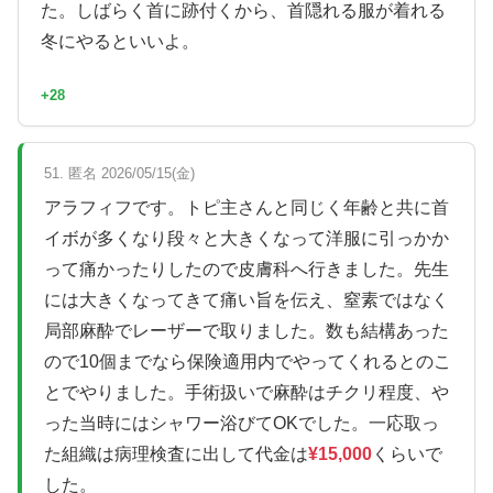
た。しばらく首に跡付くから、首隠れる服が着れる
冬にやるといいよ。
+28
51. 匿名 2026/05/15(金)
アラフィフです。トピ主さんと同じく年齢と共に首
イボが多くなり段々と大きくなって洋服に引っかか
って痛かったりしたので皮膚科へ行きました。先生
には大きくなってきて痛い旨を伝え、窒素ではなく
局部麻酔でレーザーで取りました。数も結構あった
ので10個までなら保険適用内でやってくれるとのこ
とでやりました。手術扱いで麻酔はチクリ程度、や
った当時にはシャワー浴びてOKでした。一応取っ
た組織は病理検査に出して代金は
¥15,000
くらいで
した。