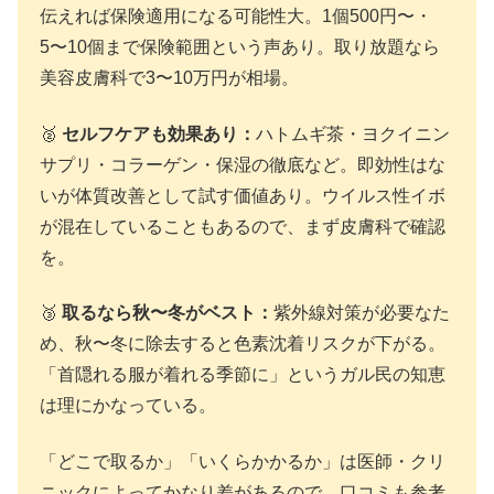
伝えれば保険適用になる可能性大。1個500円〜・
5〜10個まで保険範囲という声あり。取り放題なら
美容皮膚科で3〜10万円が相場。
🥈
セルフケアも効果あり：
ハトムギ茶・ヨクイニン
サプリ・コラーゲン・保湿の徹底など。即効性はな
いが体質改善として試す価値あり。ウイルス性イボ
が混在していることもあるので、まず皮膚科で確認
を。
🥉
取るなら秋〜冬がベスト：
紫外線対策が必要なた
め、秋〜冬に除去すると色素沈着リスクが下がる。
「首隠れる服が着れる季節に」というガル民の知恵
は理にかなっている。
「どこで取るか」「いくらかかるか」は医師・クリ
ニックによってかなり差があるので、口コミも参考