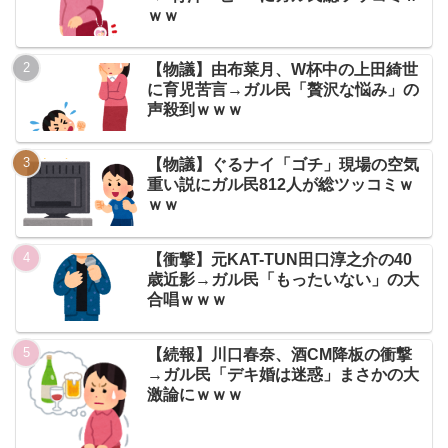
ｗｗ
【物議】由布菜月、W杯中の上田綺世
に育児苦言→ガル民「贅沢な悩み」の
声殺到ｗｗｗ
【物議】ぐるナイ「ゴチ」現場の空気
重い説にガル民812人が総ツッコミｗ
ｗｗ
【衝撃】元KAT-TUN田口淳之介の40
歳近影→ガル民「もったいない」の大
合唱ｗｗｗ
【続報】川口春奈、酒CM降板の衝撃
→ガル民「デキ婚は迷惑」まさかの大
激論にｗｗｗ