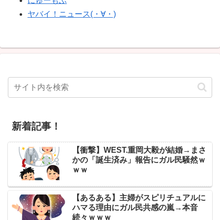
にゅーもふ
ヤバイ！ニュース(・∀・)
新着記事！
【衝撃】WEST.重岡大毅が結婚→まさ
かの「誕生済み」報告にガル民騒然ｗ
ｗｗ
【あるある】主婦がスピリチュアルに
ハマる理由にガル民共感の嵐→本音
続々ｗｗｗ