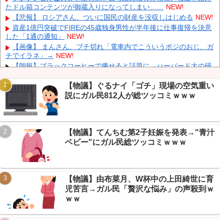
伊Autosprint誌：ニューエイ代表渾身のアストンマーチンAMR26
たドル箱コンテンツが御蔵入りになってしまい……
NEW!
を改善に導いた最大の功労者はカルディレ
NEW!
【悲報】 ロシアさん、ついに国民の財産を没収しはじめる
NEW!
【画像】 小倉ゆうか(27)さん、7年ぶり『FRIDAY』表紙で神ボデ
資産1億円突破でFIREの45歳独身男性が半年後に仕事復帰を決意
ィ大解放
NEW!
した「1通の通知」
NEW!
日本代表FW前田大然がイプスウィッチ・タウンへ移籍決定！プ
【画像】 まんさん、ブチ切れ「電車内でこういうポジのおじ、ガ
レミアリーグ初挑戦
NEW!
チでイラネ」→
NEW!
英国人「ようこそ」冨安健洋、クリスタルパレス加入が決定的
【朗報】ブラックコーヒーで痩せると話題に→ハーバード大の研
に！メディカル検査をパス！現地サポが歓迎！アーセナルファンも
究まで飛び出しガリレオ民大盛り上がりｗｗｗ
NEW!
祝福！【海外の反応】
NEW!
【続報】ショートスリーパー堀さん、月15万商材＆協会運営が発
【物議】ぐるナイ「ゴチ」現場の空気重い
覚→ガリレオ民ドン引きｗｗｗ
NEW!
説にガル民812人が総ツッコミｗｗｗ
【朗報】円高で海外旅行勢が大興奮→30カ国目の猛者に一同尊敬
ｗｗｗ
NEW!
【朗報】AveMujica民の日常、謎のVもハマるMyGO新曲に丁寧語
【物議】てんちむ第2子妊娠を発表→"青汁
で大盛り上がりですわｗ
NEW!
Powered by livedoor 相互RSS
ベビー"にガル民総ツッコミｗｗｗ
【まとめ】X収益化ルール大幅変更→インプレゾンビ死亡待望論
に賛否ｗｗｗ
NEW!
【物議】由布菜月、W杯中の上田綺世に育
児苦言→ガル民「贅沢な悩み」の声殺到ｗ
ｗｗ
Powered by livedoor 相互RSS