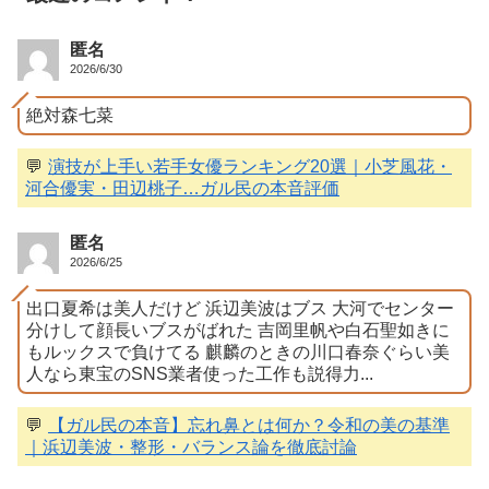
匿名
2026/6/30
絶対森七菜
💬
演技が上手い若手女優ランキング20選｜小芝風花・
河合優実・田辺桃子…ガル民の本音評価
匿名
2026/6/25
出口夏希は美人だけど 浜辺美波はブス 大河でセンター
分けして顔長いブスがばれた 吉岡里帆や白石聖如きに
もルックスで負けてる 麒麟のときの川口春奈ぐらい美
人なら東宝のSNS業者使った工作も説得力...
💬
【ガル民の本音】忘れ鼻とは何か？令和の美の基準
｜浜辺美波・整形・バランス論を徹底討論