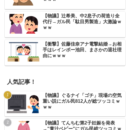
【物議】辻希美、中2息子の荷造り全
代行→ガル民「駄目男製造」大激論ｗ
ｗｗ
【衝撃】佐藤佳奈アナ電撃結婚→お相
手はレインボー池田、まさかの退社理
由にｗｗｗ
人気記事！
【物議】ぐるナイ「ゴチ」現場の空気
重い説にガル民812人が総ツッコミｗ
ｗｗ
【物議】てんちむ第2子妊娠を発表
→"青汁ベビー"にガル民総ツッコミｗ