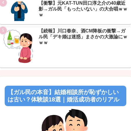
【衝撃】元KAT-TUN田口淳之介の40歳近
影→ガル民「もったいない」の大合唱ｗｗ
ｗ
【続報】川口春奈、酒CM降板の衝撃→ガ
ル民「デキ婚は迷惑」まさかの大激論にｗ
ｗｗ
【ガル民の本音】結婚相談所が恥ずかしい
は古い？体験談18選｜婚活成功者のリアル