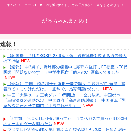
ヤバイ！ニュース(・∀・)の姉妹サイト。ガル民の鋭いコメをまとめます！
がるちゃんまとめ！
速報！
【韓国株】 7月のKOSPI 28.9％下落…通貨危機を超える過去最大
の下げ幅
NEW!
【速報】 中2男子、野球部の練習中に頭部を強打しCT検査→70代
医師「問題ないです」→中学生死亡「他人のCT画像みてました」
NEW!
【悲報】 中国、橋の欄干が強風一発で粉々に 鉄筋ゼロ 当局「接
着剤でくっつけただけ」「正常で、品質問題はない」
NEW!
中国「大洪水！」三峡ダム「9門開放！（全力放流」中国都市
「三峡沿線の道路水没」中国政府「高速道路封鎖！」中国ダム「緊
急放流に合わせて開門（土砂崩れ発生」→
NEW!
VTuberさん、祖母の「家族だけの一日葬」をした結果ｗｗｗｗｗ
ｗｗ
NEW!
「2年間、たぶん1日4回は握ってた」ラスベガスで買った3,000円
「被告はモンスター」元ジャンポケ斉藤慎二被告に懲役７年求刑
のキーホルダーを調べたら
NEW!
でほぼ実刑確実？弁護側の主張が無理筋なワケ
NEW!
フジテレビが金の卵を産む鶏を自ら絞め殺した模様、社運を賭け