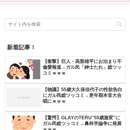
新着記事！
【衝撃】巨人・高梨雄平にお泊まり不
倫愛報道→ガル民「紳士たれ」総ツッ
コミｗｗｗ
【物議】55歳大久保佳代子の性欲告白
にガル民総ツッコミ→更年期本音大合
唱にｗｗｗ
【驚愕】GLAYのTERU”55歳激変”に
ガル民総ツッコミ→鼻科学論争に発展
ｗｗｗ