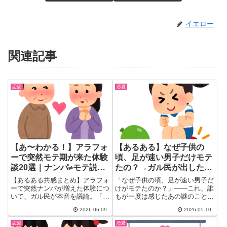
イエロー
関連記事
恋愛
恋愛
【あ〜わかる！】アラフォ
【あるある】なぜ子供の
ーで突然モテ期が来た体験
頃、足が速い男子だけモテ
談20選｜ナンパ≠モテ説と
たの？→ガル民が出した真
40代女性の出会いリアル
実の答えに「納得しかな
【あるある共感まとめ】アラフォ
「なぜ子供の頃、足が速い男子だ
い」
ーで突然ナンパが増えた体験につ
けがモテたのか？」——これ、誰
いて、ガル民が本音を議論。「勧
もが一度は感じたあの謎のこと！
誘では？」「素敵に年齢を重ねた
改めて考えてみると、実は深い
2026.06.09
2026.05.10
証拠！」「本当のモテとは違う」
理...
と賛否両論。40代女性の出会い
恋愛
恋愛