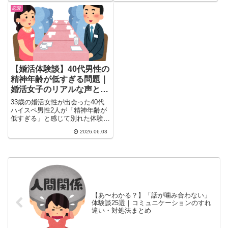
恋愛
【婚活体験談】40代男性の
精神年齢が低すぎる問題｜
婚活女子のリアルな声とガ
ル民の本音まとめ
33歳の婚活女性が出会った40代
ハイスペ男性2人が「精神年齢が
低すぎる」と感じて別れた体験談
が話題に。婚活市場では「残り物
2026.06.03
には訳がある」がリアル？40代
独身男が幼稚になりがちな理由や
対処法を、ガル民の辛口本音18
選で徹底まとめ。婚活疲れ中の方
必見。
【あ〜わかる？】「話が噛み合わない」
体験談25選｜コミュニケーションのすれ
違い・対処法まとめ