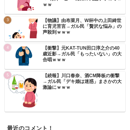
ｗｗ
【物議】由布菜月、W杯中の上田綺世
に育児苦言→ガル民「贅沢な悩み」の
声殺到ｗｗｗ
【衝撃】元KAT-TUN田口淳之介の40
歳近影→ガル民「もったいない」の大
合唱ｗｗｗ
【続報】川口春奈、酒CM降板の衝撃
→ガル民「デキ婚は迷惑」まさかの大
激論にｗｗｗ
最近のコメント！