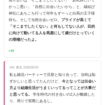
知り合いは「そこまでしたくない」「必死みたいで
かっこ悪い」「自然に出会いたいから」と、縁結び
神社にあちこち行って何年もずーっと白馬の王子様
待ち。そして当然出会いゼロ。
プライドが高くて
「そこまでしたくない」と何もしてない人が、目的
に向けて動いてる人を馬鹿にして歳だけとっていく
の滑稽だったよ。
+14
104. 匿名 2026/05/18
私も婚活パーティーで旦那と知り合って、当時は恥
ずかしいと思ってたんだけど、
今となっては出会い
方より結婚生活がうまくいってるってことが大事だ
と思ってる。
学生時代の付き合いの2人が離婚した
り、周りで実際にあるし。