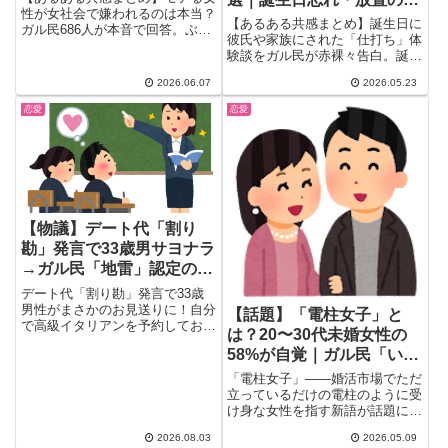
の違い
性が女社会で嫌われるのは本当？
アル
【あるある共感まとめ】誕生日に
ガル民686人が本音で回答。ぶり
彼氏や家族にされた「仕打ち」体
っ子と真のモテ女の違い、男受け
験談をガル民が赤裸々告白。誕生
顔・女受け顔の差、大人しい美人
日ディナーを断ったら彼氏がお母
が距離を置かれる理由まで、
2026.06.07
2026.05.23
さんを連れて行った、ケーキを家
30〜50代女性のリアルな声を20
族に食べられた、夜9時に「楽し
選で紹介。
恋愛
恋愛
んで♪」メールが届いた…30〜50
代女性の誕生日あるある体験談ま
とめ。
【物議】デート代「割り
勘」発言で33歳男サヨナラ
→ガル民「地雷」認定の大
合唱ｗｗｗ
デート代「割り勘」発言で33歳
男性がまさかのお見送りに！自分
【話題】「電柱女子」と
で高級イタリアンを予約しておき
は？20〜30代未婚女性の
ながら会計だけ「じゃあ半分で」
58%が自覚｜ガル民「いつ
と切り出した結果、事前相談ゼロ
にガル民1300人超が激論。婚活9
も女性にスポット当てられ
「電柱女子」——婚活市場でただ
年目が出した結論は「割り勘する
る」と本音炸裂
立っているだけの電柱のように受
男は例外なく地雷」。あなたの割
け身な女性を指す新語が話題に。
り勘ボーダーラインはどこです
20〜30代未婚女性の58%が...
か？
2026.08.03
2026.05.09