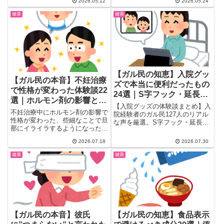
法から、食事制限との組み合わせ
2026.05.12
2026.05.24
い…...
まで、骨格ウェーブ特有の悩みに
健康
健康
答えます。3ヶ月で10kg減の成功
体験も紹介。
【ガル民の知恵】入院グッ
【ガル民の本音】不妊治療
ズで本当に便利だったもの
で性格が変わった体験談22
24選｜S字フック・延長コ
選｜ホルモン剤の影響と夫
ード・耳栓の体験談
【入院グッズの体験談まとめ】入
婦仲を守るコツ
不妊治療中にホルモン剤の影響で
院経験者のガル民127人のリアル
性格が変わった、些細なことで旦
な声を厳選。S字フック・延長コ
那にイライラするようになった…
ード・ボディシートなど本当に便
そんなガル民の本音体験談を厳選
利だったものから、紙パンツ・の
2026.07.18
2026.07.30
しました。夫婦仲を守るための工
ど飴の賛否まで、検索しても出て
夫や、治療をやめた後に気持ちが
こないリアルな持ち物リストを
健康
健康
落ち着いた実例まで、当事者たち
24項目、体験談つきで一気にチ
のリアルな声を幅広くまとめてい
ェックできます。
ます。
【ガル民の本音】彼氏
【ガル民の知恵】食品表示