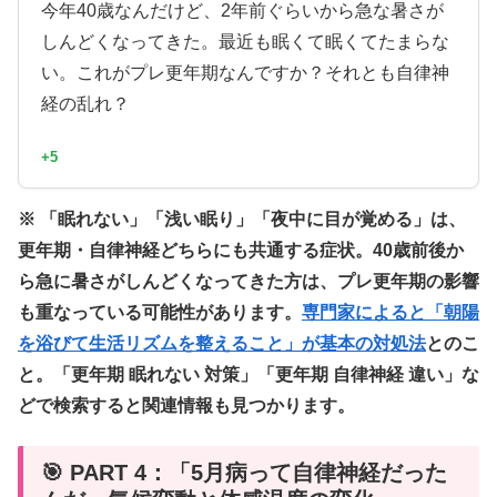
今年40歳なんだけど、2年前ぐらいから急な暑さが
しんどくなってきた。最近も眠くて眠くてたまらな
い。これがプレ更年期なんですか？それとも自律神
経の乱れ？
+5
※ 「眠れない」「浅い眠り」「夜中に目が覚める」は、
更年期・自律神経どちらにも共通する症状。40歳前後か
ら急に暑さがしんどくなってきた方は、プレ更年期の影響
も重なっている可能性があります。
専門家によると「朝陽
を浴びて生活リズムを整えること」が基本の対処法
とのこ
と。「更年期 眠れない 対策」「更年期 自律神経 違い」な
どで検索すると関連情報も見つかります。
🎯 PART 4：「5月病って自律神経だった