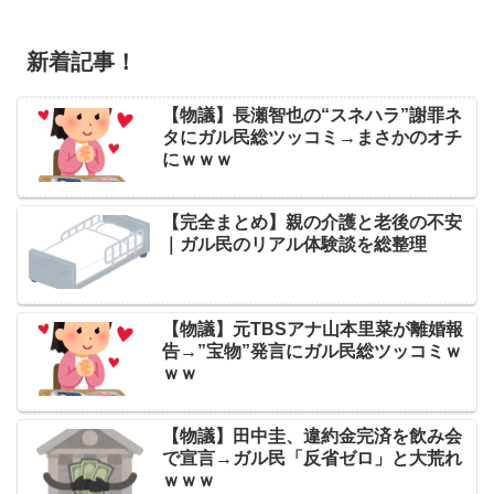
新着記事！
【物議】長瀬智也の“スネハラ”謝罪ネ
タにガル民総ツッコミ→まさかのオチ
にｗｗｗ
【完全まとめ】親の介護と老後の不安
｜ガル民のリアル体験談を総整理
【物議】元TBSアナ山本里菜が離婚報
告→”宝物”発言にガル民総ツッコミｗ
ｗｗ
【物議】田中圭、違約金完済を飲み会
で宣言→ガル民「反省ゼロ」と大荒れ
ｗｗｗ