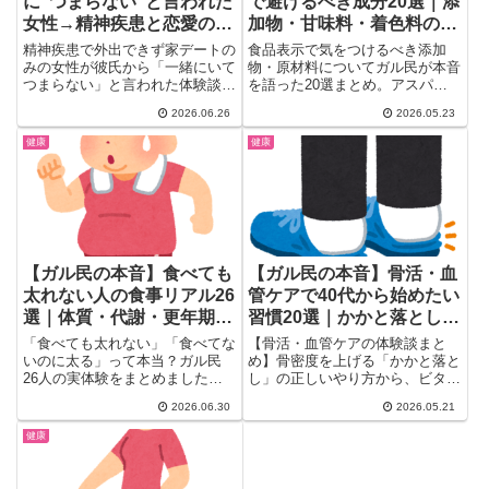
に”つまらない”と言われた
で避けるべき成分20選｜添
女性→精神疾患と恋愛の難
加物・甘味料・着色料のリ
しさをガル民が語る
スクまとめ
精神疾患で外出できず家デートの
食品表示で気をつけるべき添加
みの女性が彼氏から「一緒にいて
物・原材料についてガル民が本音
つまらない」と言われた体験談。
を語った20選まとめ。アスパル
580件超のガル民の反応から見え
テーム・亜硝酸ナトリウム・果糖
2026.06.26
2026.05.23
た、メンタル疾患を抱えながら恋
ぶどう糖液糖の危険性、WHOの
愛することの難しさ、別れるべき
警告、スーパーで使える選び方ま
健康
健康
か再構築するかのリアルな本音ま
で一気に読める健康情報まとめ。
とめ。
【ガル民の本音】食べても
【ガル民の本音】骨活・血
太れない人の食事リアル26
管ケアで40代から始めたい
選｜体質・代謝・更年期の
習慣20選｜かかと落とし・
違いを徹底比較
ビタミンD・食事改善のリ
「食べても太れない」「食べてな
【骨活・血管ケアの体験談まと
アル
いのに太る」って本当？ガル民
め】骨密度を上げる「かかと落と
26人の実体験をまとめました。
し」の正しいやり方から、ビタミ
食事量の認識ギャップ・間食の落
ンDの意外な落とし穴、血管を若
2026.06.30
2026.05.21
とし穴・更年期の代謝変化・腸内
返らせる食事習慣まで、ガル民の
細菌の影響まで徹底解説。ダイエ
本音を厳選。閉経後に一気に骨が
健康
ットに悩む30〜50代女性に刺さ
劣化する前に、今日から始められ
るリアルな声が満載です。
る習慣をリアルな体験談で一気に
チェック。