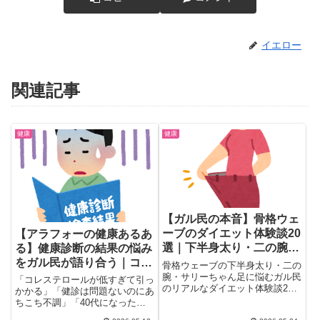
イエロー
関連記事
健康
健康
【ガル民の本音】骨格ウェ
ーブのダイエット体験談20
【アラフォーの健康あるあ
選｜下半身太り・二の腕・
る】健康診断の結果の悩み
運動法まとめ
をガル民が語り合う｜コレ
骨格ウェーブの下半身太り・二の
ステロール・血圧・脂肪肝
腕・サリーちゃん足に悩むガル民
「コレステロールが低すぎて引っ
のリアルなダイエット体験談20
の共感リアルトーク
かかる」「健診は問題ないのにあ
選。フォームローラー・全力ダッ
ちこち不調」「40代になったら
シュ・浮腫みケアなど効果的な方
病気でもないけど健康でもな