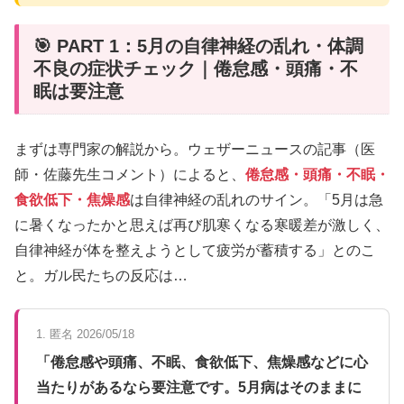
🎯 PART 1：5月の自律神経の乱れ・体調
不良の症状チェック｜倦怠感・頭痛・不
眠は要注意
まずは専門家の解説から。ウェザーニュースの記事（医
師・佐藤先生コメント）によると、
倦怠感・頭痛・不眠・
食欲低下・焦燥感
は自律神経の乱れのサイン。「5月は急
に暑くなったかと思えば再び肌寒くなる寒暖差が激しく、
自律神経が体を整えようとして疲労が蓄積する」とのこ
と。ガル民たちの反応は…
1. 匿名 2026/05/18
「倦怠感や頭痛、不眠、食欲低下、焦燥感などに心
当たりがあるなら要注意です。5月病はそのままに