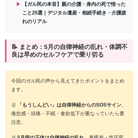
▶
【ガル民の本音】親の介護・身内の死で悟った
こと25選｜デジタル遺産・相続手続き・介護疲
れのリアル
📝 まとめ：5月の自律神経の乱れ・体調不
良は早めのセルフケアで乗り切る
今回のガル民の声から見えてきたポイントをまとめ
ます。
🥇
「もうしんどい」は自律神経からのSOSサイン
。
倦怠感・頭痛・不眠・食欲低下が重なっていたら要
注意。
🥈
5月病の正体は自律神経の乱れ
。寒暖差・気圧変