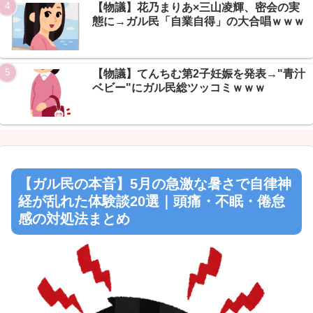
【物議】花乃まりあ×三山凌輝、密会の実
態に→ガル民「自業自得」の大合唱ｗｗｗ
Powered by livedoor 相互RSS
【物議】てんちむ第2子妊娠を発表→"青汁
ベビー"にガル民総ツッコミｗｗｗ
【ガル民の本音】5月の急激な暑さで自律神
経が乱れた体験談20選｜頭痛・不眠・倦怠
感の対処法まとめ