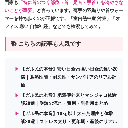
門家も
「特に首のつく部位（首・足首・手首）を冷やさな
いことが重要」
と言っています。薄手の羽織りや首ウォー
マーを持ち歩くのが正解です。「室内熱中症 対策」「オ
フィス 寒い 自律神経」などでも検索してみて。
📚 こちらの記事も人気です
▶
【ガル民の本音】安い日傘vs高い日傘の違い20
選｜遮熱性能・耐久性・サンバリアのリアル評
価
▶
【ガル民の本音】肥満症外来とマンジャロ体験
談20選｜受診の流れ・費用・副作用まとめ
▶
【ガル民の本音】10kg以上太った理由と体験
談20選｜ストレス太り・更年期・産後のリアル