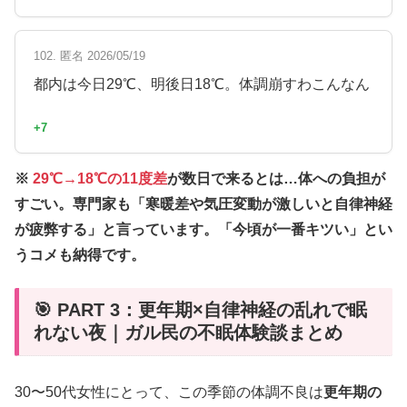
102. 匿名 2026/05/19
都内は今日29℃、明後日18℃。体調崩すわこんなん
+7
※
29℃→18℃の11度差
が数日で来るとは…体への負担が
すごい。専門家も「寒暖差や気圧変動が激しいと自律神経
が疲弊する」と言っています。「今頃が一番キツい」とい
うコメも納得です。
🎯 PART 3：更年期×自律神経の乱れで眠
れない夜｜ガル民の不眠体験談まとめ
30〜50代女性にとって、この季節の体調不良は
更年期の