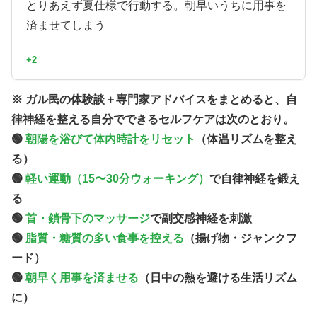
とりあえず夏仕様で行動する。朝早いうちに用事を
済ませてしまう
+2
※ ガル民の体験談＋専門家アドバイスをまとめると、自
律神経を整える自分でできるセルフケアは次のとおり。
🟢
朝陽を浴びて体内時計をリセット
（体温リズムを整え
る）
🟢
軽い運動（15〜30分ウォーキング）
で自律神経を鍛え
る
🟢
首・鎖骨下のマッサージ
で副交感神経を刺激
🟢
脂質・糖質の多い食事を控える
（揚げ物・ジャンクフ
ード）
🟢
朝早く用事を済ませる
（日中の熱を避ける生活リズム
に）