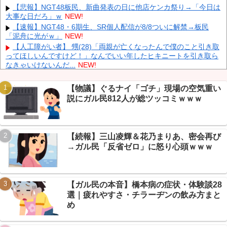
【悲報】NGT48板民、新曲発表の日に他店ケンカ祭り→「今日は
りが続行
NEW!
大事な日だろ」ｗ
NEW!
ヨーロッパが中国製メガソーラーを締め出しｗｗｗ
NEW!
【速報】NGT48・6期生、SR個人配信が8/8ついに解禁→板民
インドネシア「高速鉄道！」中国「大赤字！」インドネシア「運
「泥舟に光がｗ」
NEW!
営会社の株式購入！（負債対策」中国「はい（巨額負債」インドネ
【人工障がい者】 甥(28)「両親が亡くなったんで僕のこと引き取
シア「700km延伸計画！（実質中止」→
NEW!
ってほしいんですけど！」なんでいい年したヒキニートを引き取ら
なきゃいけないんだ...
NEW!
【画像】 Netflix版『リボンの騎士』、とんでもない事になるｗｗ
ｗｗｗ
NEW!
【物議】ぐるナイ「ゴチ」現場の空気重い
【放送事故】 昔のドラマのレ◯プシーン、今見るとアウトすぎ
説にガル民812人が総ツッコミｗｗｗ
Powered by livedoor 相互RSS
る・・・
NEW!
【保存版】マイナ保険証、本当に慣れた？→年収バレ・暗証番号
の本音がエッヂで炸裂ｗｗｗ
NEW!
【まとめ】ニコニコ老人会、RUSTで大荒れ→ゆゆうた拠点爆破
【続報】三山凌輝＆花乃まりあ、密会再び
に加藤純一論争までｗｗｗ
NEW!
→ガル民「反省ゼロ」に怒り心頭ｗｗｗ
【悲報】ヒカキン、熊本に2000万円寄付→「偽善者」の大合唱で
スレ阿鼻叫喚ｗｗｗ
NEW!
エネ夫に離婚を突きつけたら私の職場(法律事務所)に乗り込んで
きた 堂々と「離婚の法律相談です。母の薦めでこちらに参りまし
【ガル民の本音】橋本病の症状・体験談28
た」と言っているが、...
NEW!
選｜疲れやすさ・チラーヂンの飲み方まと
め