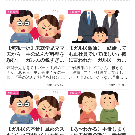
夫婦嫁姑
夫婦嫁姑
【無視一択】未就学児ママ
【ガル民激論】「結婚して
夫から「手の込んだ料理を
も正社員でいてほしい」彼
頼む」→ガル民の鋭すぎる
に言われた→ガル民「カッ
返しｗｗｗ
コつけて嘘つくよりマシ」
未就学児を育てるパート主婦の主
20代後半のトピ主さん、彼から
「父親と母親をよく観察せ
さん。ある日、夫からまさかの一
「結婚しても正社員でいてほし
言。「手の込んだ料理を頼む」
い」と言われたそうな。理由は
よ」
……あ？😇 ガル民、このトピを
「パートになったら産休育休もら
2026.05.09
2026.05.06
見...
えな...
夫婦嫁姑
夫婦嫁姑
【ガル民の本音】旦那のス
【あ〜わかる】不倫しまく