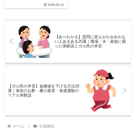
ゃんで大炎上！「みんながみん
2026.05.12
な...
【あ〜わかる】質問に答えがかみ合わな
い人あるある25選｜職場・夫・家族に困
った体験談とガル民の本音
【ガル民の本音】血糖値を下げる方法20
選｜食前のお酢・桑の葉茶・食後運動の
リアル体験談
ホーム
夫婦嫁姑