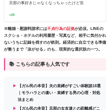
旦那の事好きじゃなくなっちゃったけど笑
+24
※離婚・慰謝料請求には
不貞行為の証拠
が必須。LINEの
スクショ・ホテルの利用履歴・写真など、相手に気付かれ
ないうちに記録を残すのが鉄則。経済的に自立できる準備
が整うまで「泳がせる」のも、現実的な選択肢の一つ。
📚 こちらの記事も人気です
▶
【ガル民の本音】夫の束縛がすごい体験談18選
｜モラハラとの違い・束縛する男の心理・対処
法まとめ
▶
【ガル民の本音】旦那の女友達との距離感どこ