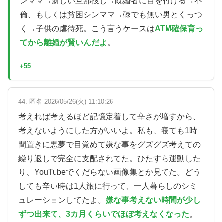
ンママ→新しい旦那捜し→既婚者に目を付ける→不
倫、もしくは貧困シンママ→碌でも無い男とくっつ
く→子供の虐待死。こう言うケースは
ATM確保育っ
てから離婚が賢いんだよ
。
+55
44. 匿名 2026/05/26(火) 11:10:26
考えれば考えるほど記憶定着して辛さが増すから、
考えないようにした方がいいよ。私も、寝ても1時
間置きに悪夢で目覚めて嫌な事をグズグズ考えての
繰り返しで完全に支配されてた。ひたすら運動した
り、YouTubeでくだらない画像集とか見てた。どう
しても辛い時は1人旅に行って、一人暮らしのシミ
ュレーションしてたよ。
嫌な事考えない時間が少し
ずつ出来て、3カ月くらいでほぼ考えなくなった
。