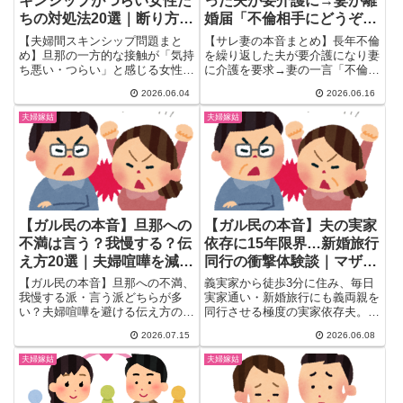
キンシップがつらい女性た
った夫が要介護に→妻が離
ちの対処法20選｜断り方・
婚届「不倫相手にどうぞ」
やめさせた方法・限界ライ
ガル民大共感まとめ
【夫婦間スキンシップ問題まと
【サレ妻の本音まとめ】長年不倫
ン
め】旦那の一方的な接触が「気持
を繰り返した夫が要介護になり妻
ち悪い・つらい」と感じる女性た
に介護を要求→妻の一言「不倫相
ちの本音を20選掲載。夫婦間で
手にお願いしたら？」に離婚届を
2026.06.04
2026.06.16
も同意は必要？やめさせた言葉・
渡した話がガルちゃんで大反響。
行動・限界ラインをガル民300人
介護拒否は合法？弁護士解説と財
夫婦嫁姑
夫婦嫁姑
の体験談から徹底まとめ。
産分与・年金分割のポイント、サ
レ妻たちのリアル体験談25選を
一挙公開。
【ガル民の本音】旦那への
【ガル民の本音】夫の実家
不満は言う？我慢する？伝
依存に15年限界…新婚旅行
え方20選｜夫婦喧嘩を減ら
同行の衝撃体験談｜マザコ
すコツも
ン夫の心理と対処法
【ガル民の本音】旦那への不満、
義実家から徒歩3分に住み、毎日
我慢する派・言う派どちらが多
実家通い・新婚旅行にも義両親を
い？夫婦喧嘩を避ける伝え方のコ
同行させる極度の実家依存夫。
ツや、我慢が爆発してしまったリ
15年我慢し続けたガル民の衝撃
2026.07.15
2026.06.08
アルな体験談まで、ガル民たちの
体験談まとめ。マザコン夫の心
本音をまとめました。夫婦関係の
理・離婚の可否・介護問題への警
夫婦嫁姑
夫婦嫁姑
伝え方に悩む方は必見です。
鐘まで、ガル民200人超の本音を
厳選してお届けします。