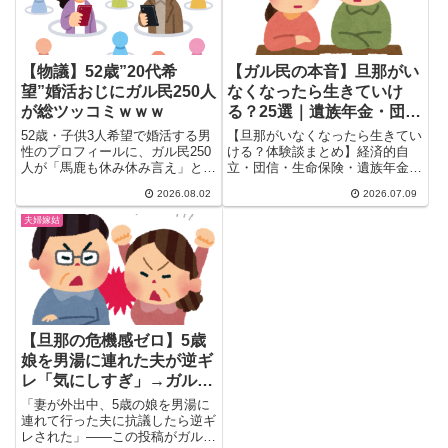
【物議】52歳”20代希
【ガル民の本音】旦那がい
望”婚活おじにガル民250人
なくなったら生きていけ
が総ツッコミｗｗｗ
る？25選｜遺族年金・団
信・生命保険のリアル
52歳・子供3人希望で婚活する男
【旦那がいなくなったら生きてい
性のプロフィールに、ガル民250
ける？体験談まとめ】経済的自
人が「馬鹿も休み休み言え」と総
立・団信・生命保険・遺族年金に
ツッコミ。年の差恋愛への本音、
ついて、ガル民155人のリアルな
2026.08.02
2026.07.09
結婚相談所スタッフの生々しい裏
声を厳選。お金の不安から精神面
話、そして漫画のまさかの後日談
の本音まで、専業主婦の備え方や
夫婦嫁姑
まで、婚活のリアルを徹底まとめ
離婚できない理由まで、検索して
しました。あなたの理想、大丈夫
も出てこないリアルな本音を一気
ですか？
にチェックできます。
【旦那の危機感ゼロ】5歳
娘を男湯に連れた夫が逆ギ
レ「気にしすぎ」→ガル民
「虐待です」｜+2402コメ
「妻が外出中、5歳の娘を男湯に
ントの怒りの声まとめ
連れて行った夫に抗議したら逆ギ
レされた」——この投稿がガルち