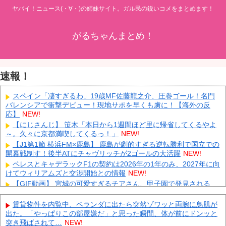
ヤバイ！ニュース(・∀・)の姉妹サイト。ガル民の鋭いコメをまとめます！
がるちゃんまとめ！
速報！
スペイン「凄すぎるわ」19歳MF佐藤龍之介、圧巻ゴール！名門
バレンシアで衝撃デビュー！現地サポを早くも虜に！【海外の反
応】
NEW!
【にじさんじ】 笹木「本日から1週間ほど里に帰省してくるやよ
～。久々に京都満喫してくるっ！」
NEW!
【J1第1節 横浜FM×鹿島】 鹿島が劇的すぎる逆転勝利で国立での
開幕戦制す！後半ATにチャヴリッチが2ゴールの大活躍
NEW!
ペレスとキャデラックF1の契約は2026年の1年のみ、2027年に向
けてウィリアムズと交渉開始との情報
NEW!
【GIF動画】 宮城の可愛すぎるチアさん、甲子園で発見される
NEW!
【動画】 広島記念公園を追い出された左翼さん、流石にキモすぎ
賃貸物件を内覧中、ベランダに出たら突然ゾワッと両腕に鳥肌が
て炎上
NEW!
出た。「やっぱりこの部屋嫌だ」と思った瞬間、体が前にドンッと
突き飛ばされて…
NEW!
中国「大洪水！」三峡ダム「大雨で増水（台風直撃前」中国ダム