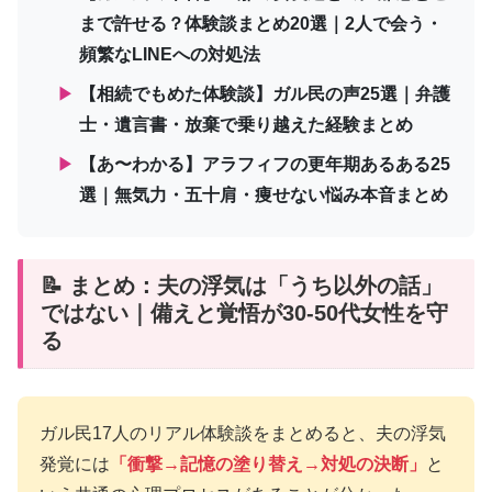
まで許せる？体験談まとめ20選｜2人で会う・
頻繁なLINEへの対処法
▶
【相続でもめた体験談】ガル民の声25選｜弁護
士・遺言書・放棄で乗り越えた経験まとめ
▶
【あ〜わかる】アラフィフの更年期あるある25
選｜無気力・五十肩・痩せない悩み本音まとめ
📝 まとめ：夫の浮気は「うち以外の話」
ではない｜備えと覚悟が30-50代女性を守
る
ガル民17人のリアル体験談をまとめると、夫の浮気
発覚には
「衝撃→記憶の塗り替え→対処の決断」
と