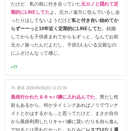
たけど、私の前に付き合っていた
元カノと隠れて定
期的にLINEしてた
よ。元カノ遠方に住んでいるし会
ったりはしてないようだけど
私と付き合い始めてか
らずーーっと10年近く定期的にLINEしてた
。結婚
してからも子供産まれてからもずっと。なんでお前
元カノ振ったんだよだし、子供3人もいる父親なの
にふざけんなって感じ。
+77
74. 匿名 2026/05/26(火) 12:21:03
風俗行かれた＆キャバ嬢に入れ込んでた
。男だし性
欲もあるから、何かタイミングあればノリでワンナ
イトとかはするかも…と思ってたけど、まさか自分
から風俗利用したりキャバ嬢に貢いだりを自ら進ん
でやるとは思わなかった。ちなみに
レスではなく週