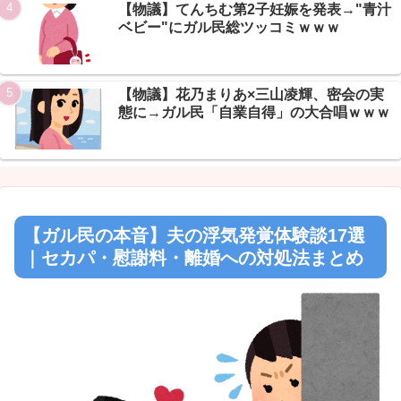
Powered by livedoor 相互RSS
【物議】てんちむ第2子妊娠を発表→"青汁
ベビー"にガル民総ツッコミｗｗｗ
【物議】花乃まりあ×三山凌輝、密会の実
態に→ガル民「自業自得」の大合唱ｗｗｗ
【ガル民の本音】夫の浮気発覚体験談17選
｜セカパ・慰謝料・離婚への対処法まとめ