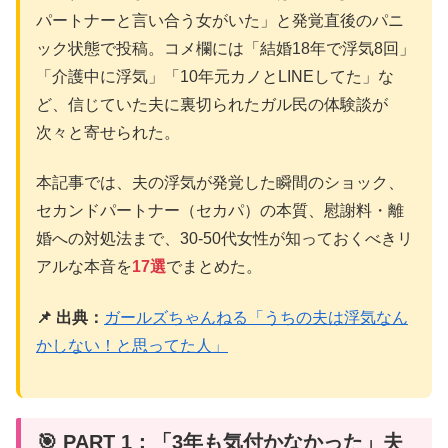
パートナーと言い合う女がいた」と発覚直後のパニ
ック状態で投稿。コメ欄には「結婚18年で浮気8回」
「介護中に浮気」「10年元カノとLINEしてた」な
ど、信じていた夫に裏切られたガル民の体験談が
次々と寄せられた。
本記事では、夫の浮気が発覚した瞬間のショック、
セカンドパートナー（セカパ）の本質、慰謝料・離
婚への対処法まで、30-50代女性が知っておくべきリ
アルな本音を
17選
でまとめた。
📌 出典：
ガールズちゃんねる「うちの夫は浮気なん
かしない！と思ってた人」
🎯 PART 1：「3年も気付かなかった」夫