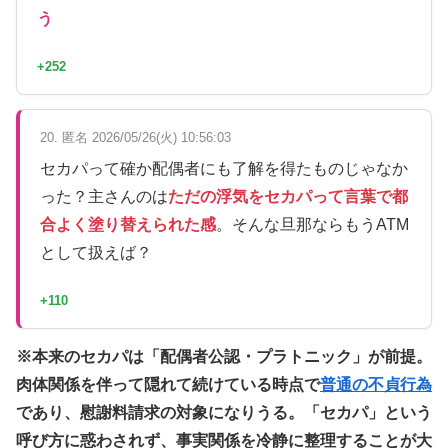
う
+252
20. 匿名 2026/05/26(火) 10:56:03
セカパって確か配偶者にも了解を得たものじゃなか
った？主さんのは
ただの浮気をセカパって言葉で都
合よく塗り替えられた感
。そんな旦那ならもうATM
として扱えば？
+110
※本来のセカパは「配偶者公認・プラトニック」が前提。
肉体関係を伴って隠れて続けている時点で
普通の不貞行為
であり、慰謝料請求の対象になりうる。「セカパ」という
呼び方に惑わされず、事実関係を冷静に整理することが大