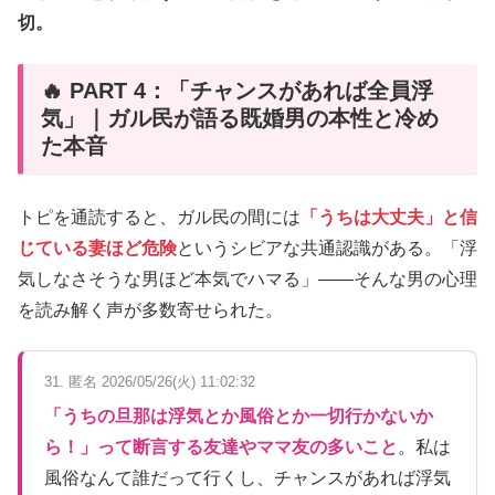
切。
🔥 PART 4：「チャンスがあれば全員浮
気」｜ガル民が語る既婚男の本性と冷め
た本音
トピを通読すると、ガル民の間には
「うちは大丈夫」と信
じている妻ほど危険
というシビアな共通認識がある。「浮
気しなさそうな男ほど本気でハマる」――そんな男の心理
を読み解く声が多数寄せられた。
31. 匿名 2026/05/26(火) 11:02:32
「うちの旦那は浮気とか風俗とか一切行かないか
ら！」って断言する友達やママ友の多いこと
。私は
風俗なんて誰だって行くし、チャンスがあれば浮気