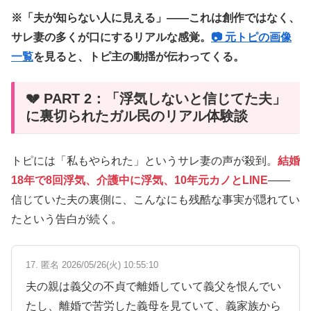
※「夫が知らない人に見える」――これは創作ではなく、
サレ妻の多くが口にするリアルな感覚。
📷 元トピの画像
一覧
を見ると、トピ主の動揺が伝わってくる。
💔 PART 2：「浮気しないと信じてた夫」
に裏切られたガル民のリアル体験談
トピには「私もやられた」というサレ妻の声が殺到。
結婚
18年で8回浮気、介護中に浮気、10年元カノとLINE
――
信じていた夫の裏側に、こんなにも残酷な事実が隠れてい
たという告白が続く。
17. 匿名 2026/05/26(火) 10:55:10
夫の親は義父の不貞で離婚していて義父を恨んでい
たし、離婚で苦労した義母を見ていて、義家族から