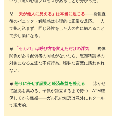
いう共通の心理プロセスがあることが分かった。
🥇
「夫が他人に見える」は本当に起こる
――発覚直
後のパニック・解離感は心理的に正常な反応。一人
で抱え込まず、同じ経験をした人の声に触れること
で少し楽になる。
🥈
「セカパ」は呼び方を変えただけの浮気
――肉体
関係があり配偶者の同意がないなら、慰謝料請求の
対象になる立派な不貞行為。曖昧な言葉に惑わされ
ない。
🥉
怒りに任せず証拠と経済基盤を整える
――泳がせ
て証拠を集める、子供が独立するまで待つ、ATM確
保してから離婚――ガル民の知恵は意外にもクール
で現実的。