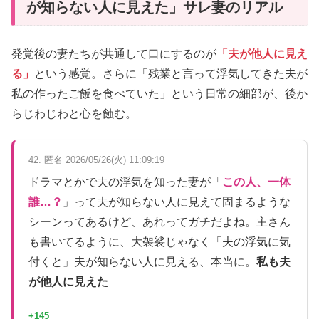
が知らない人に見えた」サレ妻のリアル
発覚後の妻たちが共通して口にするのが
「夫が他人に見え
る」
という感覚。さらに「残業と言って浮気してきた夫が
私の作ったご飯を食べていた」という日常の細部が、後か
らじわじわと心を蝕む。
42. 匿名 2026/05/26(火) 11:09:19
ドラマとかで夫の浮気を知った妻が「
この人、一体
誰…？
」って夫が知らない人に見えて固まるような
シーンってあるけど、あれってガチだよね。主さん
も書いてるように、大袈裟じゃなく「夫の浮気に気
付くと」夫が知らない人に見える、本当に。
私も夫
が他人に見えた
+145