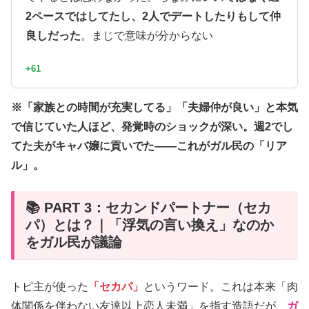
2ペースではしてたし、2人でデートしたりもして仲
良しだった
。まじで意味が分からない
+61
※「家族との時間が充実してる」「夫婦仲が良い」と本気
で信じていた人ほど、発覚時のショックが深い。週2でし
てた夫がキャバ嬢に貢いでた――これがガル民の「リア
ル」。
📚 PART 3：セカンドパートナー（セカ
パ）とは？｜「浮気の言い換え」なのか
をガル民が議論
トピ主が使った
「セカパ」
というワード。これは本来「肉
体関係を伴わない友達以上恋人未満」を指す造語だが、
ガ