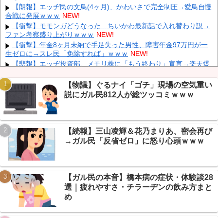
「緊急放流！」中国鉄道「列車が走行中に流される」中国避難所
【朗報】エッヂ民の文鳥(4ヶ月)、かわいさで完全制圧→愛鳥自慢
「支援物資は有料です」謎の勢力「え」→
NEW!
合戦に発展ｗｗｗ
NEW!
中国Zbtlink製ルーター20機種にバックドア見つかる 外部から完全
【衝撃】モモンガどうなった…ちいかわ最新話で入れ替わり説→
制御のおそれ
NEW!
ファン考察盛り上がりｗｗｗ
NEW!
「中国人ってこんなに嫌われているの？」日本生活9年目で明か
【衝撃】年金8ヶ月未納で手足失った男性、障害年金97万円が一
す本心！
NEW!
生ゼロに→スレ民「免除すれば」ｗｗｗ
NEW!
【韓国株】 7月のKOSPI 28.9％下落…通貨危機を超える過去最大
【悲報】エッヂ投資部、メモリ株に「もう終わり」宣言→楽天爆
の下げ幅
NEW!
上げに全員鞍替えｗｗｗ
NEW!
【怒報】 国税庁「あのさぁ！君らがちゃんと納税してくれないと
【物議】ぐるナイ「ゴチ」現場の空気重い
こうなっちゃうけどどうする？！」←これw w w w w w w w
NEW!
説にガル民812人が総ツッコミｗｗｗ
【画像】 この佳子さまのボディライン、流石にエチエチすぎや
ろ！
NEW!
【衝撃】 大阪府警、ミナミの“ベトナムビル”を家宅捜索した結
Powered by livedoor 相互RSS
果・・・・・・
NEW!
【続報】三山凌輝＆花乃まりあ、密会再び
【悲報】テレビ、Z世代7割に見放される→スマホ保有率が初逆
→ガル民「反省ゼロ」に怒り心頭ｗｗｗ
転、老人もネトフリ勢でオワコン化ｗｗｗ
NEW!
【悲報】 ワイ「ラーメン一袋だけじゃ足らんわ！二袋作った
ろ！」→結果ｗｗｗ
NEW!
【ガル民の本音】橋本病の症状・体験談28
選｜疲れやすさ・チラーヂンの飲み方まと
め