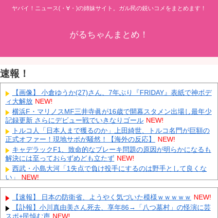
ヤバイ！ニュース(・∀・)の姉妹サイト。ガル民の鋭いコメをまとめます！
がるちゃんまとめ！
速報！
【画像】 小倉ゆうか(27)さん、7年ぶり『FRIDAY』表紙で神ボデ
ィ大解放
NEW!
横浜F・マリノスMF三井寺眞が16歳で開幕スタメン出場し最年少
記録更新 さらにデビュー戦でいきなりゴール
NEW!
トルコ人「日本人まで獲るのか」上田綺世、トルコ名門が巨額の
正式オファー！現地サポが騒然！【海外の反応】
NEW!
キャデラックF1、致命的なブレーキ問題の原因が明らかになるも
解決には至っておらずめども立たず
NEW!
西武・小島大河「1失点で負け投手にするのは野手として良くな
い」
NEW!
【鹿児島】 突然右折し路面電車と衝突 乗っていた男女3人は車を
放置しダッシュで逃走中
NEW!
【速報】 日本の防衛省、ようやく気づいた模様ｗｗｗｗｗ
NEW!
中国「大豪雨！」三峡ダム「基礎部分破損」中国「全力放流！」
【訃報】小川真由美さん死去、享年86→「八つ墓村」の怪演に芸
台風13号「中国上陸予測」台風15号「中国接近（画像」中国「台風
スポ+民悼む声
NEW!