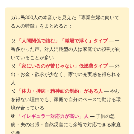
ガル民300人の本音から見えた「専業主婦に向いて
る人の特徴」をまとめると：
🥇
「人間関係で詰む」「職場で浮く」タイプ
— 一
番多かった声。対人消耗型の人は家庭での役割が向
いていることが多い
🥈
「家にいるのが苦じゃない」低燃費タイプ
— 外
出・お金・欲求が少なく、家での充実感を得られる
人
🥉
「体力・持病・精神面の制約」がある人
— やむ
を得ない理由でも、家庭で自分のペースで動ける環
境が合っている
🎯
「イレギュラー対応力が高い」人
— 子供の急
病・夫の出張・自然災害にも余裕で対応できる家庭
の要