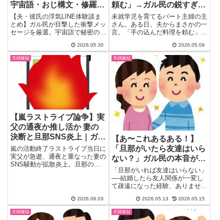
宇宙語・おじ構文・修羅場
頼む」→ガル民の鋭すぎる
エピソード
返しｗｗｗ
【夫・彼氏の浮気LINE体験談ま
未就学児を育てるパート主婦の主
とめ】ガル民が目撃した衝撃メッ
さん。ある日、夫からまさかの一
セージを厳選。宇宙語で秘密のや
言。「手の込んだ料理を頼む」
り取り、妻への陰口、50代おじ
……あ？😇 ガル民、このトピを
2026.05.30
2026.05.09
構文まで。浮気発覚の瞬間と爆
見...
笑・修羅場エピソードを20選で
夫婦嫁姑
夫婦嫁姑
一挙公開。「夫 浮気 LINE」「旦
那 不倫 メッセージ」で検索した
方必見。
【嵐ラストライブ論争】実
父の通夜か推し活か 妻の
決断と旦那SNS炎上｜ガル
【あ〜これあるある！】
民の本音
「旦那がいたら友達はいら
嵐の活動終了ラストライブ当日に
実父が急逝、通夜と重なった妻の
ない？」ガル民の本音が割
SNS騒動が拡散炎上。旦那の
れた｜「夫が最高の親友」
「旦那がいれば友達はいらない」
Threads投稿が引き金に。妻は最
派 vs「女同士の楽しさは
──結婚したら友人関係が一変し
終的にライブを断念→通夜参列。
て疎遠になった経験、ありません
別格」派
「晒した旦那の方が問題」「妻も
か？結婚した友達からの連絡が
非常識」…ガル民2988人のリア
2026.06.03
2026.05.13
2026.05.15
ぱ...
ルな本音をまとめました。
夫婦嫁姑
夫婦嫁姑