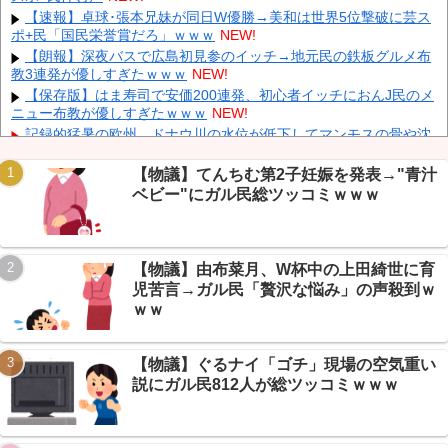
同時上陸！（穀物生産が壊滅危機」→
NEW!
【速報】卓球･張本兄妹が同日W優勝→美和は世界5位撃破に芸ス
長崎の語り部のお爺ちゃん(84)、学生に『日本も核武装が必要』
ポ+民「国民栄誉賞だろ」ｗｗｗ
NEW!
と言われびっくり
NEW!
【朗報】深夜バスで広島初見参のイッチ→地元民の鉄板グルメ布
「あきれてモノが言えない」「国を維持できるの？」外国人の永
教3連発が優しすぎたｗｗｗ
NEW!
住許可要件の厳格化で在日中国人の本音は？
NEW!
【保存版】はま寿司で安価200連発、初心者イッチにおんJ民のメ
ウクライナがモスクワに向けて初の弾道ミサイルを発射か？！
ニュー布教が優しすぎたｗｗｗ
NEW!
NEW!
記録的猛暑の欧州、ドナウ川の水位が低下してマンモスの骨や沈
没したドイツ軍の戦艦が出現
NEW!
【驚愕】 新幹線じゃなく『帰省費4000円』安くなる在来線で帰
【物議】てんちむ第2子妊娠を発表→"青汁
省した結果ｗｗｗｗｗ
NEW!
ベビー"にガル民総ツッコミｗｗｗ
【悲報】 大分県、ガチで逝く・・・・・・
NEW!
【悲報】 取引先専務「Aを20個注文する」 ぼく「いつも1～2個
Powered by livedoor 相互RSS
しか使わないけど本当に20であってる？」 取専「あってる」→結果
【物議】由布菜月、W杯中の上田綺世に育
『こう』なったんだが...
NEW!
児苦言→ガル民「贅沢な悩み」の声殺到ｗ
【悲報】新NISA11ヶ月で利益19万円→VIPPERの「30年で600
万」皮算用に総ツッコミｗｗｗ
NEW!
ｗｗ
【物議】ぐるナイ「ゴチ」現場の空気重い
説にガル民812人が総ツッコミｗｗｗ
Powered by livedoor 相互RSS