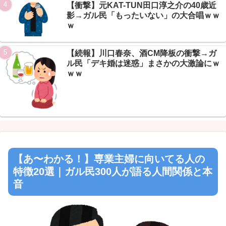
【衝撃】元KAT-TUN田口淳之介の40歳近
影→ガル民「もったいない」の大合唱ｗｗ
ｗ
【続報】川口春奈、酒CM降板の衝撃→ガ
ル民「デキ婚は迷惑」まさかの大激論にｗ
ｗｗ
【あ〜わかる！】専業主婦に向いてる人の
特徴20選｜ガル民300人が語る人間関係と本
音