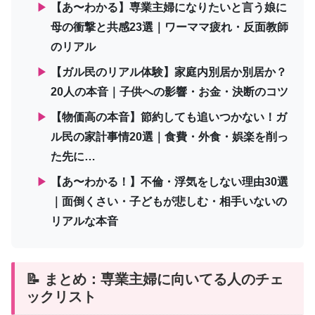
▶
【あ〜わかる】専業主婦になりたいと言う娘に
母の衝撃と共感23選｜ワーママ疲れ・反面教師
のリアル
▶
【ガル民のリアル体験】家庭内別居か別居か？
20人の本音｜子供への影響・お金・決断のコツ
▶
【物価高の本音】節約しても追いつかない！ガ
ル民の家計事情20選｜食費・外食・娯楽を削っ
た先に…
▶
【あ〜わかる！】不倫・浮気をしない理由30選
｜面倒くさい・子どもが悲しむ・相手いないの
リアルな本音
📝 まとめ：専業主婦に向いてる人のチェ
ックリスト