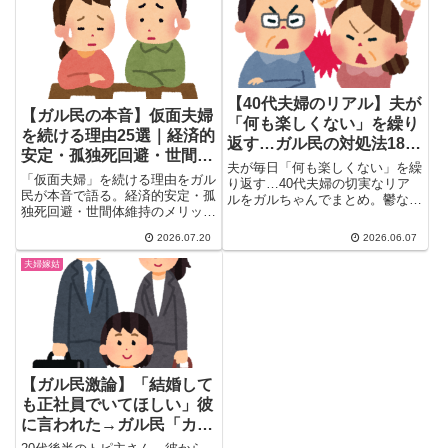
【40代夫婦のリアル】夫が
【ガル民の本音】仮面夫婦
「何も楽しくない」を繰り
を続ける理由25選｜経済的
返す…ガル民の対処法18選
安定・孤独死回避・世間体
｜鬱・男性更年期・潔癖症
夫が毎日「何も楽しくない」を繰
のリアル
「仮面夫婦」を続ける理由をガル
の見分け方
り返す…40代夫婦の切実なリア
民が本音で語る。経済的安定・孤
ルをガルちゃんでまとめ。鬱なの
独死回避・世間体維持のメリット
か男性更年期なのか、受診拒否の
から、専業主婦が離婚できない現
夫への向き合い方、潔癖夫との台
2026.07.20
2026.06.07
実、いざという時に本当に助けて
所バトルまで、ガル民の本音と対
もらえるのかという疑問、それで
処法18選をリアルに紹介しま
夫婦嫁姑
も一緒にいる本当の理由まで、離
す。
婚しない夫婦のリアルな実態をま
とめました。
【ガル民激論】「結婚して
も正社員でいてほしい」彼
に言われた→ガル民「カッ
コつけて嘘つくよりマシ」