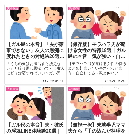
夫婦嫁姑
夫婦嫁姑
【ガル民の本音】「夫が家
【保存版】モラハラ男が避
事できない」友人の愚痴に
ける女性の特徴18選｜ガル
疲れたときの対処法20選｜
民の本音「気が強い・自
聞き流し・距離置き・ノロ
立・親と仲いい」
「うちの夫はお風呂すら洗えな
【モラハラ男が避ける女性の特徴
ケ返し
い」と繰り返し愚痴ってくる友人
まとめ】言いたい事ズバっと言
にどう対応すればいい？ガル民
う・自立してる・親と仲いい…ガ
20人のリアルな本音を厳選。夫
ル民318人が語るモラハラを寄せ
2026.05.21
2026.05.28
が家事をしない本当の理由・愚痴
付けないリアルな共通点を18個
を上手にかわす聞き流し術・ノロ
厳選。気が強い女性・高収入キャ
夫婦嫁姑
夫婦嫁姑
ケ返し・距離の置き方まで、夫婦
リア・自己肯定感が高い人など、
関係のリアルな声をまとめていま
検索しても出てこない本音を一気
す。
にチェック。
【ガル民の本音】夫・彼氏
【無視一択】未就学児ママ
の浮気LINE体験談20選｜
夫から「手の込んだ料理を