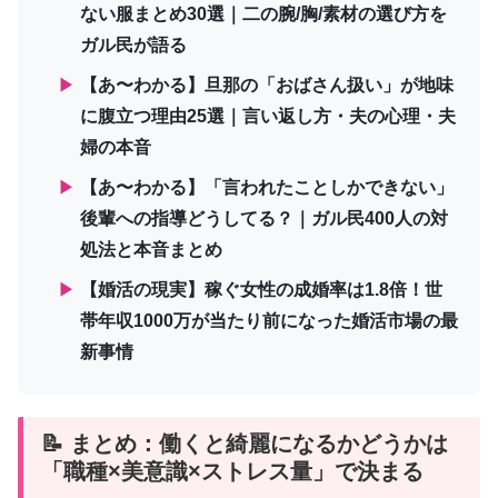
ない服まとめ30選｜二の腕/胸/素材の選び方を
ガル民が語る
▶
【あ〜わかる】旦那の「おばさん扱い」が地味
に腹立つ理由25選｜言い返し方・夫の心理・夫
婦の本音
▶
【あ〜わかる】「言われたことしかできない」
後輩への指導どうしてる？｜ガル民400人の対
処法と本音まとめ
▶
【婚活の現実】稼ぐ女性の成婚率は1.8倍！世
帯年収1000万が当たり前になった婚活市場の最
新事情
📝 まとめ：働くと綺麗になるかどうかは
「職種×美意識×ストレス量」で決まる