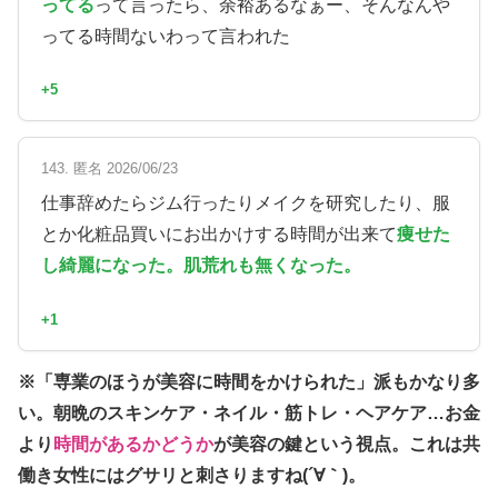
ってる
って言ったら、余裕あるなぁー、そんなんや
ってる時間ないわって言われた
+5
143. 匿名 2026/06/23
仕事辞めたらジム行ったりメイクを研究したり、服
とか化粧品買いにお出かけする時間が出来て
痩せた
し綺麗になった。肌荒れも無くなった。
+1
※「専業のほうが美容に時間をかけられた」派もかなり多
い。朝晩のスキンケア・ネイル・筋トレ・ヘアケア…お金
より
時間があるかどうか
が美容の鍵という視点。これは共
働き女性にはグサリと刺さりますね(´∀｀)。