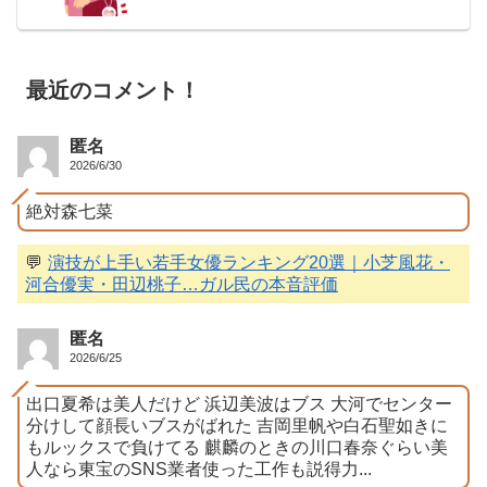
最近のコメント！
匿名
2026/6/30
絶対森七菜
💬
演技が上手い若手女優ランキング20選｜小芝風花・
河合優実・田辺桃子…ガル民の本音評価
匿名
2026/6/25
出口夏希は美人だけど 浜辺美波はブス 大河でセンター
分けして顔長いブスがばれた 吉岡里帆や白石聖如きに
もルックスで負けてる 麒麟のときの川口春奈ぐらい美
人なら東宝のSNS業者使った工作も説得力...