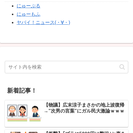
にゅーぷる
にゅーもふ
ヤバイ！ニュース(・∀・)
新着記事！
【物議】広末涼子まさかの地上波復帰
→”次男の言葉”にガル民大激論ｗｗｗ