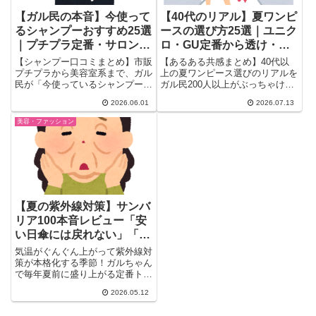
【ガル民の本音】今使って
【40代のリアル】夏ワンピ
るシャンプーおすすめ25選
ースの選び方25選｜ユニク
｜プチプラ定番・サロン
ロ・GU定番から透け・汗
系・縮毛矯正向けを徹底比
染み対策まで
【シャンプー口コミまとめ】市販
【あるある共感まとめ】40代以
較
プチプラから美容室系まで、ガル
上の夏ワンピース選びのリアルを
民が「今使っているシャンプー」
ガル民200人以上がぶっちゃけ。
をリアルな声で紹介。メリット・
ユニクロ・GU・組曲・ハニーズ
2026.06.01
2026.07.13
LUX・ダイアン・ミルボン・ジア
など人気ブランドの当たり商品か
ンサーなど25品以上を髪質・頭
ら、妊婦体型・部屋着見え・汗染
美容・ファッション
皮悩み別に整理。縮毛矯正・ヘア
みを防ぐコツまで、40代女性の
カラー後のケアにも使えるまと
リアルな声を一気にチェック。
め！
【夏の紫外線対策】サンバ
リア100本音レビュー「安
い日傘には戻れない」「10
年使えた」
気温がぐんぐん上がって紫外線対
策が本格化する季節！ガルちゃん
で毎年夏前に盛り上がる定番トピ
ックといえばサンバリア100の...
2026.05.12