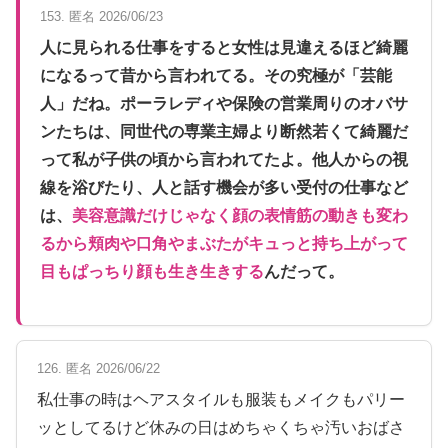
153. 匿名 2026/06/23
人に見られる仕事をすると女性は見違えるほど綺麗
になるって昔から言われてる。その究極が「芸能
人」だね。ポーラレディや保険の営業周りのオバサ
ンたちは、同世代の専業主婦より断然若くて綺麗だ
って私が子供の頃から言われてたよ。他人からの視
線を浴びたり、人と話す機会が多い受付の仕事など
は、
美容意識だけじゃなく顔の表情筋の動きも変わ
るから頬肉や口角やまぶたがキュっと持ち上がって
目もぱっちり顔も生き生きする
んだって。
126. 匿名 2026/06/22
私仕事の時はヘアスタイルも服装もメイクもパリー
ッとしてるけど休みの日はめちゃくちゃ汚いおばさ