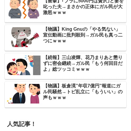
【衝撃】｢ブラに5000円は贅沢｣と妻を
叱った夫→まさかの正体にガル民が大
激怒ｗｗｗ
【物議】King Gnuの「やる気ない」
宣伝動画に批判殺到→ガル民も真っ二
つにｗｗｗ
【続報】三山凌輝、花乃まりあと懲り
ずに密会継続→ガル民「もう何回目だ
よ」総ツッコミｗｗｗ
【物議】板倉滉”年収7億円”報道にガ
ル民騒然→トピ乱立に「もういい」の
声もｗｗｗ
人気記事！