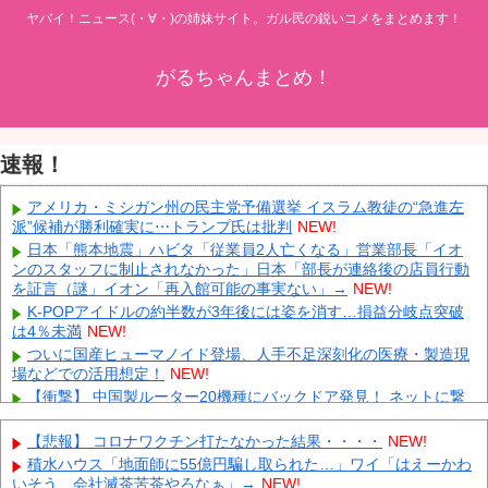
ヤバイ！ニュース(・∀・)の姉妹サイト。ガル民の鋭いコメをまとめます！
がるちゃんまとめ！
速報！
アメリカ・ミシガン州の民主党予備選挙 イスラム教徒の“急進左
派”候補が勝利確実に⋯トランプ氏は批判
NEW!
日本「熊本地震」ハビタ「従業員2人亡くなる」営業部長「イオ
ンのスタッフに制止されなかった」日本「部長が連絡後の店員行動
を証言（謎」イオン「再入館可能の事実ない」→
NEW!
K-POPアイドルの約半数が3年後には姿を消す…損益分岐点突破
は4％未満
NEW!
ついに国産ヒューマノイド登場、人手不足深刻化の医療・製造現
場などでの活用想定！
NEW!
【衝撃】 中国製ルーター20機種にバックドア発見！ ネットに繋
ぐだけで35秒ごとに中国のサーバーと通信
NEW!
【動画】 AKB48のエースさんの走りｗｗｗｗｗ
NEW!
【悲報】 コロナワクチン打たなかった結果・・・・
NEW!
外国人「とてつもない逸材がいる」15歳FW礒部怜夢、衝撃ゴー
積水ハウス「地面師に55億円騙し取られた…」ワイ「はえーかわ
ルでリバプールU15撃破！海外ファン絶賛！【海外の反応】
NEW!
いそう…会社滅茶苦茶やろなぁ」→
NEW!