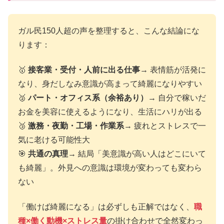
ガル民150人超の声を整理すると、こんな結論にな
ります：
🥇
接客業・受付・人前に出る仕事
→ 表情筋が活発に
なり、身だしなみ意識が高まって綺麗になりやすい
🥈
パート・オフィス系（余裕あり）
→ 自分で稼いだ
お金を美容に使えるようになり、生活にハリが出る
🥉
激務・夜勤・工場・作業系
→ 疲れとストレスで一
気に老ける可能性大
🎯
共通の真理
→ 結局「美意識が高い人はどこにいて
も綺麗」。外見への意識は環境が変わっても変わら
ない
「働けば綺麗になる」は必ずしも正解ではなく、
職
種×働く動機×ストレス量
の掛け合わせで全然変わっ