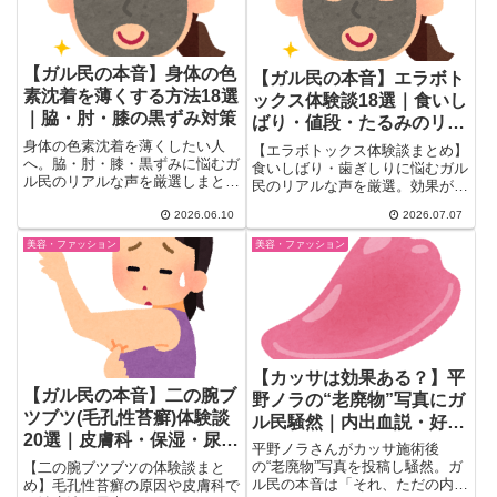
【ガル民の本音】身体の色
【ガル民の本音】エラボト
素沈着を薄くする方法18選
ックス体験談18選｜食いし
｜脇・肘・膝の黒ずみ対策
ばり・値段・たるみのリア
ル
身体の色素沈着を薄くしたい人
【エラボトックス体験談まとめ】
へ。脇・肘・膝・黒ずみに悩むガ
食いしばり・歯ぎしりに悩むガル
ル民のリアルな声を厳選しまとめ
民のリアルな声を厳選。効果が出
ました。トラネキサム酸やビタミ
るまでの回数、歯科と美容外科の
ンCの市販ケア、美容皮膚科の内
2026.06.10
2026.07.07
値段相場、たるみ・マリオネット
服薬、こすらない摩擦対策、隠す
ラインのリスクまで、検索しても
美容・ファッション
美容・ファッション
カバーファンデまで、検索しても
出てこない本音を一気にチェッ
出てこない本音と実体験を一気に
ク。
チェック。
【カッサは効果ある？】平
【ガル民の本音】二の腕ブ
野ノラの“老廃物”写真にガ
ツブツ(毛孔性苔癬)体験談
ル民騒然｜内出血説・好転
20選｜皮膚科・保湿・尿素
反応のリアルな声
平野ノラさんがカッサ施術後
クリームのリアル
の“老廃物”写真を投稿し騒然。ガ
【二の腕ブツブツの体験談まと
ル民の本音は「それ、ただの内出
め】毛孔性苔癬の原因や皮膚科で