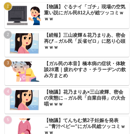
【物議】ぐるナイ「ゴチ」現場の空気
重い説にガル民812人が総ツッコミｗ
ｗｗ
【続報】三山凌輝＆花乃まりあ、密会
再び→ガル民「反省ゼロ」に怒り心頭
ｗｗｗ
【ガル民の本音】橋本病の症状・体験
談28選｜疲れやすさ・チラーヂンの飲
み方まとめ
【物議】花乃まりあ×三山凌輝、密会
の実態に→ガル民「自業自得」の大合
唱ｗｗｗ
【物議】てんちむ第2子妊娠を発表
→"青汁ベビー"にガル民総ツッコミｗ
ｗｗ