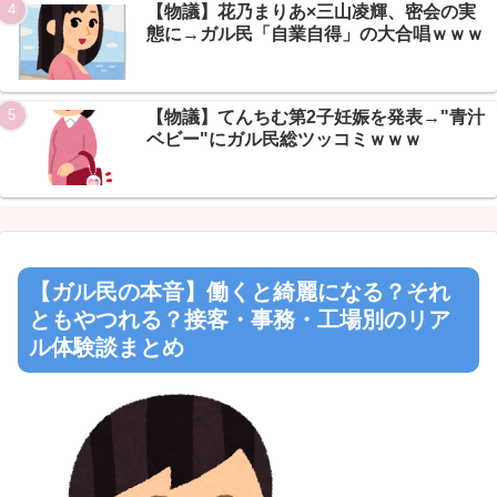
【物議】花乃まりあ×三山凌輝、密会の実
態に→ガル民「自業自得」の大合唱ｗｗｗ
【物議】てんちむ第2子妊娠を発表→"青汁
ベビー"にガル民総ツッコミｗｗｗ
【ガル民の本音】働くと綺麗になる？それ
ともやつれる？接客・事務・工場別のリア
ル体験談まとめ