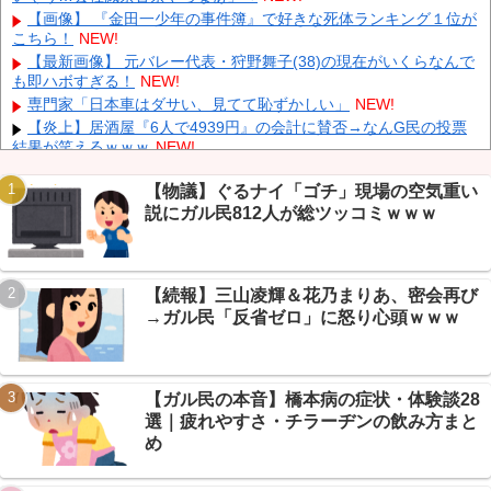
【にじさんじ】 委員長、ゲリラ豪雨でPC浸水→データ完全消失
【画像】 『金田一少年の事件簿』で好きな死体ランキング１位が
も「おもしろいかった????」
NEW!
こちら！
NEW!
【ホロライブ】 うーん実にラミィ
NEW!
【最新画像】 元バレー代表・狩野舞子(38)の現在がいくらなんで
も即ハボすぎる！
NEW!
大野智、ワイルドなヒゲ姿で加藤シゲアキのインスタに降臨！本
人以外のSNSでは初？【画像】
NEW!
専門家「日本車はダサい、見てて恥ずかしい」
NEW!
【炎上】居酒屋『6人で4939円』の会計に賛否→なんG民の投票
結果が笑えるｗｗｗ
NEW!
【保存版】電源タップの寿命は3〜5年→なんG民「20年放置」
続々でガチ勢が戦慄ｗｗｗ
NEW!
【物議】ぐるナイ「ゴチ」現場の空気重い
説にガル民812人が総ツッコミｗｗｗ
【悲報】毒・細菌兵器でハンターハンター王子全滅ｗｗｗ念能力
Powered by livedoor 相互RSS
バトル終了？→毒が最強www
NEW!
【速報】秋田県、UAE2兆円投資のAIデータセンター誘致へ→県
予算3年分超ｗｗｗ
NEW!
【続報】三山凌輝＆花乃まりあ、密会再び
【悲報】免許取り立て大学生、AT限定煽るも→40万かけてペーパ
→ガル民「反省ゼロ」に怒り心頭ｗｗｗ
ードライバーだったｗｗｗ
NEW!
【ガル民の本音】橋本病の症状・体験談28
選｜疲れやすさ・チラーヂンの飲み方まと
Powered by livedoor 相互RSS
め