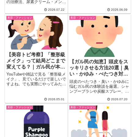
血では？」。お血・好転反応への
の治療法、尿素クリーム・メンタ
疑問、台湾刮痧の体験談、跡やシ
ームなど市販薬の効果を、ガル民
2026.07.22
2026.06.09
ミのリスクまで、カッサの効果を
20人以上のリアルな声で紹介。
経験者のリアルな声でまとめまし
保湿・食生活・加齢や遺伝との関
美容・ファッション
美容・ファッション
た。
係まで、検索しても出てこないリ
アルな本音を一気にチェックでき
ます。
【美容トピ考察】「整形級
メイク」って結局どこまで
【ガル民の知恵】頭皮をス
変えてる？｜ガル民が本気
ッキリさせる方法20選｜臭
で語ったメイクの真髄
い・かゆみ・べたつき対策
YouTubeや雑誌で見る「整形級メ
イク」、見ているだけで楽しいで
まとめ
頭皮のべたつき・臭い・かゆみに
すよね。でも実際にやってみたら
悩むガル民の体験談を厳選。シャ
全然変わらなかったり、逆...
ンプーブラシや炭酸スプレー、ホ
ホバオイルマッサージ、シリコン
2026.05.01
2026.07.20
フリー選びのコツから、美容師が
明かす「頭皮トラブルは皮膚科案
美容・ファッション
美容・ファッション
件」という本音まで、予洗いのコ
ツを含めた頭皮ケアのリアルな知
恵をまとめました。