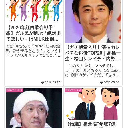
【2026年紅白歌合戦予
想】ガル民が選ぶ「絶対出
てほしい」はM!LK圧倒的1
位！K-POPへの複雑な本音
まだ5月なのに「2026年紅白歌合
【ガチ殿堂入り】演技力レ
も
戦、誰が出ると思う？」というト
ベチな俳優TOP20｜高橋一
ピックがガルちゃんで273コメン
生・松山ケンイチ・内野聖
ト超えの盛り上がり！「絶...
陽
「この人の演技、レベチでし
ょ…」ガールズちゃんねるに立っ
た "演技力がレベチだなて思う俳
優" トピが大盛り上がり(*´ω...
2026.05.10
2026.05.09
芸能エンタメ
芸能エンタメ
【物議】板倉滉”年収7億