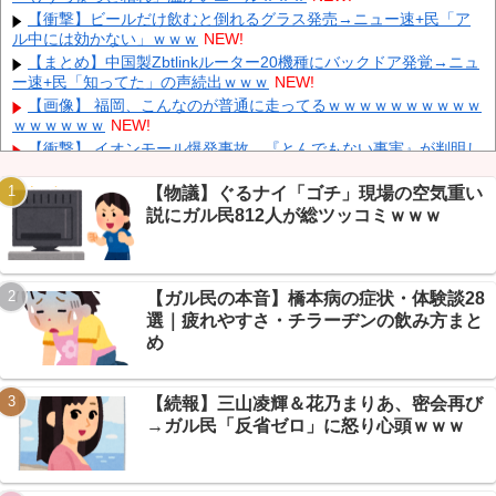
【速報】 毎日新聞のベテラン記者を逮捕 包丁で夫を脅した容疑
【衝撃】ビールだけ飲むと倒れるグラス発売→ニュー速+民「ア
NEW!
ル中には効かない」ｗｗｗ
NEW!
中国人のリウさん、新エネ車で国境越えたら遠隔操作で30時間ロ
【まとめ】中国製Zbtlinkルーター20機種にバックドア発覚→ニュ
ックされる！
NEW!
ー速+民「知ってた」の声続出ｗｗｗ
NEW!
中国「大洪水！」中国ダム「決壊」地元民「公式発表より死者多
【画像】 福岡、こんなのが普通に走ってるｗｗｗｗｗｗｗｗｗｗ
い！」中国政府「住民拘束！（安否不明」中国当局「救助隊動画も
ｗｗｗｗｗｗ
NEW!
削除」台風13号「三峡ダム接近中」→
NEW!
【衝撃】 イオンモール爆発事故、『とんでもない事実』が判明し
かつて650万部を誇った「週刊少年ジャンプ」、発行部数が初の
てしまう・・・・・・
NEW!
100万部割れ
NEW!
【ＧＪ】 クラスに迷惑な池沼がいた。リーダー格のＡ「なんで支
【物議】ぐるナイ「ゴチ」現場の空気重い
援学級に入れないんですか？」先生「背の高い低いと同じで、これ
説にガル民812人が総ツッコミｗｗｗ
も個性なの！差別は...
NEW!
【保存版】あの名曲、まさかのカバーだった→なんG民が挙げた
元ネタ一覧が知らないと恥レベルｗｗｗ
NEW!
【ガル民の本音】橋本病の症状・体験談28
【悲報】食品減税しても弁当屋「据え置きます」→なんG民「そ
Powered by livedoor 相互RSS
らそうよ」で謎の一致団結ｗｗｗ
NEW!
選｜疲れやすさ・チラーヂンの飲み方まと
【画像】 日産が社運をかけて発売するSUVｗｗｗｗｗｗｗ
NEW!
め
【続報】三山凌輝＆花乃まりあ、密会再び
→ガル民「反省ゼロ」に怒り心頭ｗｗｗ
Powered by livedoor 相互RSS