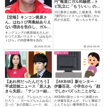
円”報道にガル民騒然→ト
ピ乱立に「もういい」の声
もｗｗｗ
川口春奈と結婚した板倉滉、年収
7億円のハイスペぶり報道にガル
【悲報】キンコン梶原さ
民が大反応。「めっちゃモテる」
ん、はねトび再集結ありえ
報道で持ち上げられる一方、デキ
ない理由を告白し、ガルち
婚疑惑や離婚予想を語る辛口コメ
ントも続出。「トピ乱立はもうい
ゃんで炎上ｗｗｗｗｗｗｗ
キングコングの梶原雄太さんが、
い」の本音まで飛び出した、賛否
ｗｗｗｗｗｗｗｗｗｗ
かつて人気バラエティ『はねるの
両論のガルちゃんトピを徹底まと
トびら』の内部事情を告白。「一
め。
方的に僕が悪かった」と語りな
2026.05.09
2026.08.06
が...
芸能エンタメ
芸能エンタメ
【あれ何だったんだろう】
【AKB48】新センター・
平成芸能ニュース「若人あ
伊藤百花、小学生から「顔
きら失踪」「テンコー結婚
でしかバズったことがなく
報道」
て」爆笑ぶっちゃけ→ガル
「そういえば、アレなんだったん
AKB48の新センターに抜擢され
民「冗談は顔だけにしと
だろう…」ガールズちゃんねるに
た伊藤百花さんが、テレビ番組で
立った "あの芸能ニュース、結局
とんでもない爆弾発言をぶちまけ
け」まとめ