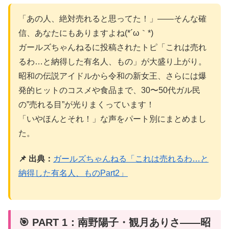
「あの人、絶対売れると思ってた！」——そんな確
信、あなたにもありますよね(*´ω｀*)
ガールズちゃんねるに投稿されたトピ「これは売れ
るわ…と納得した有名人、もの」が大盛り上がり。
昭和の伝説アイドルから令和の新女王、さらには爆
発的ヒットのコスメや食品まで、30〜50代ガル民
の”売れる目”が光りまくっています！
「いやほんとそれ！」な声をパート別にまとめまし
た。
📌 出典：
ガールズちゃんねる「これは売れるわ…と
納得した有名人、ものPart2」
🎯 PART 1：南野陽子・観月ありさ——昭