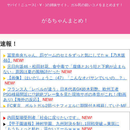
ヤバイ！ニュース(・∀・)の姉妹サイト。ガル民の鋭いコメをまとめます！
がるちゃんまとめ！
速報！
冨里奈央ちゃん、罰ゲームのセミをずっと気にしてたｗ【乃木坂
46】
NEW!
元日向坂46・松田好花、食中毒で「腹痛とおう吐と下痢が止まら
ない」原因は夏の風物詩だった
NEW!
【画像】 はいだしょうこ（47）「こんなオバサンでいいの…？」
NEW!
フランス人「レベルが違う」日本代表GK鈴木彩艶、欧州王者
PSG移籍間近に!?超絶プレー集を見た現地サポの本音がこれ！(動画
あり)【海外の反応】
NEW!
FC東京、ポルトガル2部ペナフィエルに期限付き移籍していたMF
安斎颯馬の復帰を発表 「自分にできることを精一杯頑張ります」
NEW!
内田梨瑚受刑者「社会に戻りたいです」
NEW!
中国Zbtlink製ルーター20機種にバックドア見つかる 外部から完全
【甲子園速報】神村学園、九州対決を制し1回戦突破→東筑に
制御のおそれ
NEW!
「もうちょっと粘れ」温かいエールｗｗｗ
NEW!