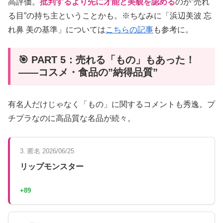
高評価。
批判するより先に才能と美貌を認める
のが”売れ
る目”の持ち主ということかも。※ちなみに「浜辺美波 忘
れ鼻 美の基準」については
こちらの記事
も参考に。
🎯 PART 5：売れる「もの」もあった！
——コスメ・食品の”納得品質”
有名人だけじゃなく「もの」に関するコメントも秀逸。プ
チプラなのに高品質な名品が続々。
3. 匿名 2026/06/25
リップモンスター
+89