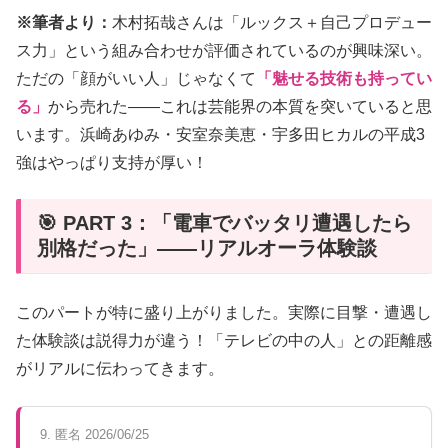
※筆者より：
木村拓哉さんは「ルックス＋自己プロデュー
ス力」という組み合わせが評価されているのが興味深い。
ただの「顔がいい人」じゃなくて
「魅せる技術も持ってい
る」
から売れた——これは芸能界の本質を突いていると思
います。浜崎あゆみ・安室奈美恵・宇多田ヒカルの平成3
強はやっぱり支持が厚い！
🎯 PART 3：「電車でバッタリ遭遇したら
別格だった」——リアルオーラ体験談
このパートが特に盛り上がりました。実際に目撃・遭遇し
た体験談は説得力が違う！「テレビの中の人」との距離感
がリアルに伝わってきます。
9. 匿名 2026/06/25