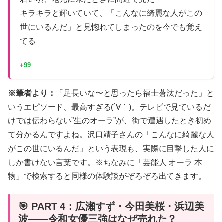
キラキラと輝いていて、「こんなに綺麗な人がこの
世にいるんだ」と見惚れてしまったのを今でも覚え
てる
+99
※筆者より：
「足長いな〜と思ったら福士蒼汰だった」と
いうエピソード、最高すぎる(´∀｀)。テレビで見ているだ
けでは伝わらない”生のオーラ”が、街で遭遇したとき初め
て分かるんですよね。沢口靖子さんの「こんなに綺麗な人
がこの世にいるんだ」という表現も、実際に目撃した人に
しか書けない言葉です。※ちなみに「芸能人 オーラ 本
物」で検索すると同様の体験談がぞろぞろ出てきます。
🎯 PART 4：広瀬すず・今田美桜・浜辺美
波——令和女優三強はなぜ売れた？