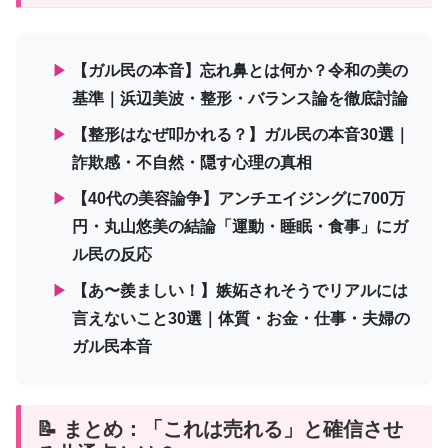
▶
【ガル民の本音】忘れ鼻とは何か？令和の美の
基準｜浜辺美波・整形・バランス論を徹底討論
▶
【整形はなぜ叩かれる？】ガル民の本音30選｜
詐欺感・不自然・隠す心理の真相
▶
【40代の美容論争】アンチエイジングに700万
円・丸山悠美の結論「運動・睡眠・食事」にガ
ル民の反応
▶
【あ〜羨ましい！】嫉妬されそうでリアルには
言えないこと30選｜体質・お金・仕事・夫婦の
ガル民本音
📝 まとめ：「これは売れる」と確信させ