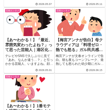
なんだったの？" トピが大盛...
た！くりぃむしちゅーの有田哲...
2026.05.07
2026.05.11
芸能エンタメ
芸能エンタメ
【あ〜わかる！】「最近、
【梅宮アンナが告白】母ク
雰囲気変わったよね？」っ
ラウディアは「料理ゼロ・
て思った芸能人｜港区化・
熱でも怒る」ガル民共感
小顔化・〝注入感〟…ガル
「うちの毒親も同じ」まと
テレビやSNSで久しぶりに見て
梅宮アンナが文春オンラインで告
民の観察眼が鋭すぎる
め
「あれ、なんか違う…？」と引っ
白。朝も夜もコーンフレーク、発
かかる芸能人、いますよね。顔そ
熱しても怒られた幼少期にガル民
のものというより、纏ってる空
から「うちも同じだった」と共感
2026.05.01
2026.06.15
気...
殺到。父・梅宮辰夫の最後のメッ
セージ「優しくなれ」も話題に。
芸能エンタメ
毒親・鍵っ子育ちの共感まとめ。
【あ〜わかる！】1番モテ