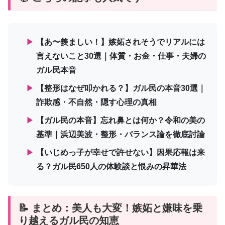
▶
【あ〜羨ましい！】嫉妬されそうでリアルには
言えないこと30選｜体質・お金・仕事・夫婦の
ガル民本音
▶
【整形はなぜ叩かれる？】ガル民の本音30選｜
詐欺感・不自然・隠す心理の真相
▶
【ガル民の本音】忘れ鼻とは何か？令和の美の
基準｜浜辺美波・整形・バランス論を徹底討論
▶
【いじめっ子が幸せで許せない】因果応報は来
る？ガル民650人の体験談と恨みの昇華法
📝 まとめ：美人も大変！嫉妬と嫌味を乗
り越えるガル民の知恵