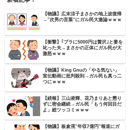
【物議】広末涼子まさかの地上波復帰
→”次男の言葉”にガル民大激論ｗｗｗ
【衝撃】｢ブラに5000円は贅沢｣と妻を
叱った夫→まさかの正体にガル民が大
激怒ｗｗｗ
【物議】King Gnuの「やる気ない」
宣伝動画に批判殺到→ガル民も真っ二
つにｗｗｗ
【続報】三山凌輝、花乃まりあと懲り
ずに密会継続→ガル民「もう何回目だ
よ」総ツッコミｗｗｗ
【物議】板倉滉”年収7億円”報道にガ