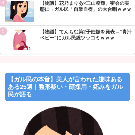
【物議】花乃まりあ×三山凌輝、密会の実
態に→ガル民「自業自得」の大合唱ｗｗｗ
【物議】てんちむ第2子妊娠を発表→"青汁
ベビー"にガル民総ツッコミｗｗｗ
【ガル民の本音】美人が言われた嫌味ある
ある25選｜整形疑い・顔採用・妬みをガル
民が語る