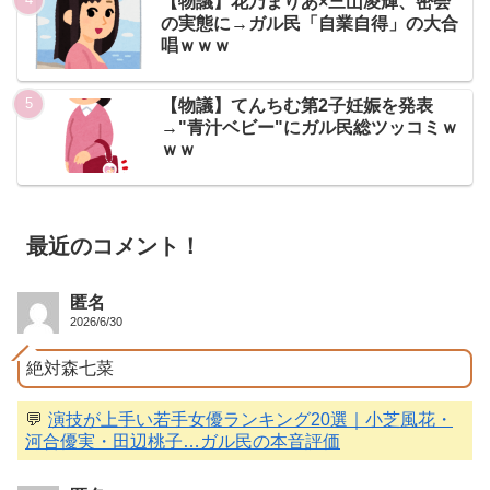
【物議】花乃まりあ×三山凌輝、密会
の実態に→ガル民「自業自得」の大合
唱ｗｗｗ
【物議】てんちむ第2子妊娠を発表
→"青汁ベビー"にガル民総ツッコミｗ
ｗｗ
最近のコメント！
匿名
2026/6/30
絶対森七菜
💬
演技が上手い若手女優ランキング20選｜小芝風花・
河合優実・田辺桃子…ガル民の本音評価