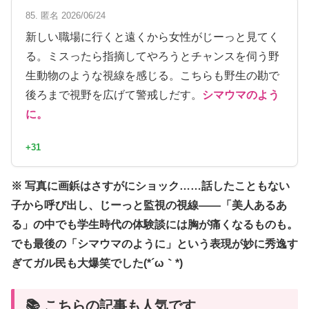
85. 匿名 2026/06/24
新しい職場に行くと遠くから女性がじーっと見てく
る。ミスったら指摘してやろうとチャンスを伺う野
生動物のような視線を感じる。こちらも野生の勘で
後ろまで視野を広げて警戒しだす。
シマウマのよう
に。
+31
※ 写真に画鋲はさすがにショック……話したこともない
子から呼び出し、じーっと監視の視線——「美人あるあ
る」の中でも学生時代の体験談には胸が痛くなるものも。
でも最後の「シマウマのように」という表現が妙に秀逸す
ぎてガル民も大爆笑でした(*´ω｀*)
📚 こちらの記事も人気です