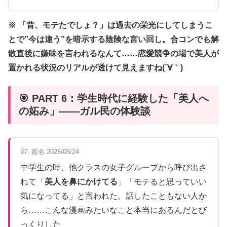
※ 「昔、モテたでしょ？」は過去の栄光にしてしまうこ
とで”今は違う”を暗示する陰険な言い回し。合コンでも解
散直後に嫌味を言われるなんて……恋愛競争の場で美人が
置かれる状況のリアルが透けて見えますね(´∀｀)
🎯 PART 6：学生時代に経験した「美人へ
の妬み」——ガル民の体験談
97. 匿名 2026/06/24
中学生の時、他クラスの女子グループから呼び出さ
れて「
美人を鼻にかけてる
」「モテると思っていい
気になってる」と言われた。話したこともない人か
ら……こんな漫画みたいなこと本当にあるんだとび
っくりした