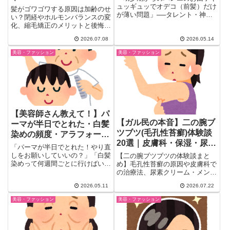
びのリアル
ュッギュッでオデコ（前髪）だけ
髪がゴワゴワする原因は加齢のせ
が薄い問題」──タレント・神田
い？閉経やホルモンバランスの変
うのさんがSNSで前髪薄毛治療...
化、縮毛矯正のメリットと後悔
談、シャンプー選びで気をつけた
2026.07.08
2026.05.14
い洗浄成分の見分け方まで、ガル
民100人以上のリアルな体験談を
美容・ファッション
美容・ファッション
厳選しました。今日から真似でき
る簡単ケア方法やおすすめアイテ
ムも合わせて紹介します。
【美容師さん教えて！】パ
【ガル民の本音】二の腕ブ
ーマが半日でとれた・白髪
ツブツ(毛孔性苔癬)体験談
染めの頻度・アラフォーの
20選｜皮膚科・保湿・尿素
うねり…ガル民の美容院
「パーマが半日でとれた！やり直
クリームのリアル
Q&A総まとめ
しをお願いしていいの？」「白髪
【二の腕ブツブツの体験談まと
染めって何週間ごとに行けばい
め】毛孔性苔癬の原因や皮膚科で
い？」「アラフォーになってうね
の治療法、尿素クリーム・メンタ
り...
ームなど市販薬の効果を、ガル民
2026.05.11
2026.07.22
20人以上のリアルな声で紹介。
保湿・食生活・加齢や遺伝との関
美容・ファッション
美容・ファッション
係まで、検索しても出てこないリ
アルな本音を一気にチェックでき
ます。