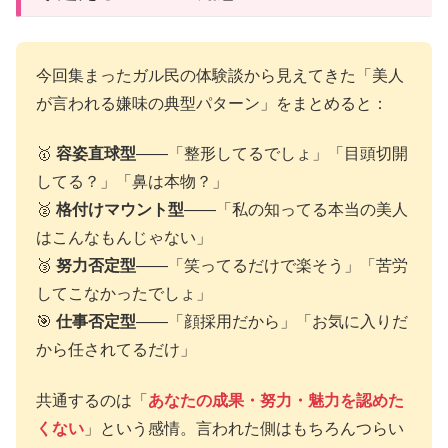
今回集まったガル民の体験談から見えてきた「美人
が言われる嫌味の典型パターン」をまとめると：
🥇
容姿直球型
——「整形してるでしょ」「目頭切開
してる？」「鼻は本物？」
🥈
格付けマウント型
——「私の知ってる本当の美人
はこんなもんじゃない」
🥉
努力否定型
——「笑ってるだけで楽そう」「苦労
してこなかったでしょ」
🎯
仕事否定型
——「顔採用だから」「お気に入りだ
から任されてるだけ」
共通するのは「
あなたの成果・努力・魅力を認めた
くない
」という感情。言われた側はもちろんつらい