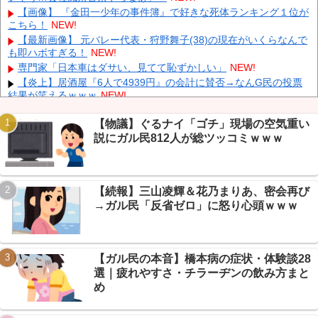
は4％未満
NEW!
【画像】 『金田一少年の事件簿』で好きな死体ランキング１位が
こちら！
NEW!
ついに国産ヒューマノイド登場、人手不足深刻化の医療・製造現
場などでの活用想定！
NEW!
【最新画像】 元バレー代表・狩野舞子(38)の現在がいくらなんで
も即ハボすぎる！
NEW!
【衝撃】 中国製ルーター20機種にバックドア発見！ ネットに繋
ぐだけで35秒ごとに中国のサーバーと通信
NEW!
専門家「日本車はダサい、見てて恥ずかしい」
NEW!
【炎上】居酒屋『6人で4939円』の会計に賛否→なんG民の投票
結果が笑えるｗｗｗ
NEW!
【保存版】電源タップの寿命は3〜5年→なんG民「20年放置」
続々でガチ勢が戦慄ｗｗｗ
NEW!
【物議】ぐるナイ「ゴチ」現場の空気重い
説にガル民812人が総ツッコミｗｗｗ
【悲報】毒・細菌兵器でハンターハンター王子全滅ｗｗｗ念能力
Powered by livedoor 相互RSS
バトル終了？→毒が最強www
NEW!
【速報】秋田県、UAE2兆円投資のAIデータセンター誘致へ→県
予算3年分超ｗｗｗ
NEW!
【続報】三山凌輝＆花乃まりあ、密会再び
【悲報】免許取り立て大学生、AT限定煽るも→40万かけてペーパ
→ガル民「反省ゼロ」に怒り心頭ｗｗｗ
ードライバーだったｗｗｗ
NEW!
【ガル民の本音】橋本病の症状・体験談28
選｜疲れやすさ・チラーヂンの飲み方まと
Powered by livedoor 相互RSS
め