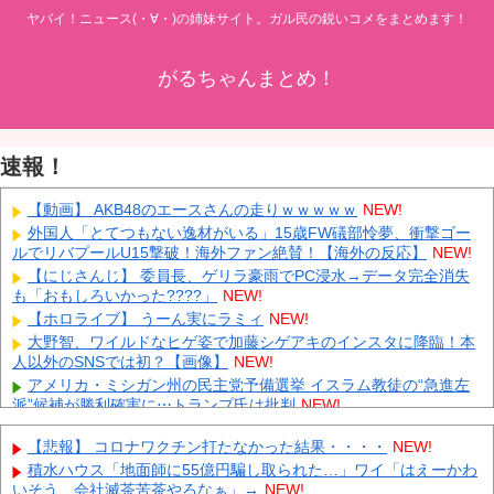
ヤバイ！ニュース(・∀・)の姉妹サイト。ガル民の鋭いコメをまとめます！
がるちゃんまとめ！
速報！
【動画】 AKB48のエースさんの走りｗｗｗｗｗ
NEW!
外国人「とてつもない逸材がいる」15歳FW礒部怜夢、衝撃ゴー
ルでリバプールU15撃破！海外ファン絶賛！【海外の反応】
NEW!
【にじさんじ】 委員長、ゲリラ豪雨でPC浸水→データ完全消失
も「おもしろいかった????」
NEW!
【ホロライブ】 うーん実にラミィ
NEW!
大野智、ワイルドなヒゲ姿で加藤シゲアキのインスタに降臨！本
人以外のSNSでは初？【画像】
NEW!
アメリカ・ミシガン州の民主党予備選挙 イスラム教徒の“急進左
派”候補が勝利確実に⋯トランプ氏は批判
NEW!
日本「熊本地震」ハビタ「従業員2人亡くなる」営業部長「イオ
【悲報】 コロナワクチン打たなかった結果・・・・
NEW!
ンのスタッフに制止されなかった」日本「部長が連絡後の店員行動
を証言（謎」イオン「再入館可能の事実ない」→
NEW!
積水ハウス「地面師に55億円騙し取られた…」ワイ「はえーかわ
いそう…会社滅茶苦茶やろなぁ」→
NEW!
K-POPアイドルの約半数が3年後には姿を消す…損益分岐点突破