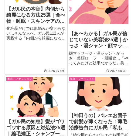
【ガル民の本音】内側から
綺麗になる方法25選｜食べ
物・睡眠・スキンケアの体
験談まとめ
化粧品だけでは肌悩みが変わらな
い…そんな人へ。ガル民112人が
【あ〜わかる】ガル民が信
実践する「内側から綺麗になる」
じていない美容法25選｜か
体験談まとめ。納豆・腸活・良質
っさ・湯シャン・顔マッサ
な睡眠・糖質制限のやめ方まで、
ージは逆効果？
実際に肌質改善につながった食べ
顔マッサージ・湯シャン・かっ
物と生活習慣のリアルな声を、体
さ・美顔ローラー・肌断食…「や
験の内容つきで厳選して紹介しま
ってみたけど効果なかった」美容
す。
法について、ガル民116人が本音
2026.07.09
2026.06.30
でぶっちゃけ。かっさは逆効果？
湯シャンは日本に合わない？
美容・ファッション
美容・ファッション
30〜50代女性のリアルな体験談
まとめ。
【神田うの】バレエお団子
で前髪が薄くなった！薄毛
【ガル民の知恵】髪がゴワ
治療告白にガル民「私もし
ゴワする原因と対処法25選
たい！」女性薄毛のリアル
｜縮毛矯正・シャンプー選
「幼少期からのバレエのお団子ギ