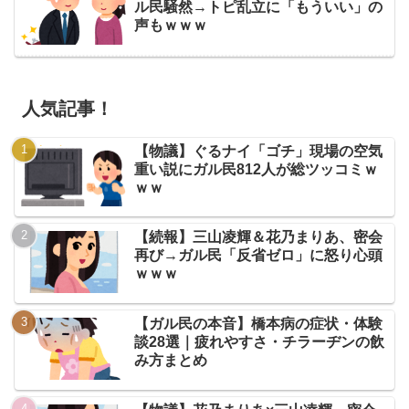
ル民騒然→トピ乱立に「もういい」の
声もｗｗｗ
人気記事！
【物議】ぐるナイ「ゴチ」現場の空気
重い説にガル民812人が総ツッコミｗ
ｗｗ
【続報】三山凌輝＆花乃まりあ、密会
再び→ガル民「反省ゼロ」に怒り心頭
ｗｗｗ
【ガル民の本音】橋本病の症状・体験
談28選｜疲れやすさ・チラーヂンの飲
み方まとめ