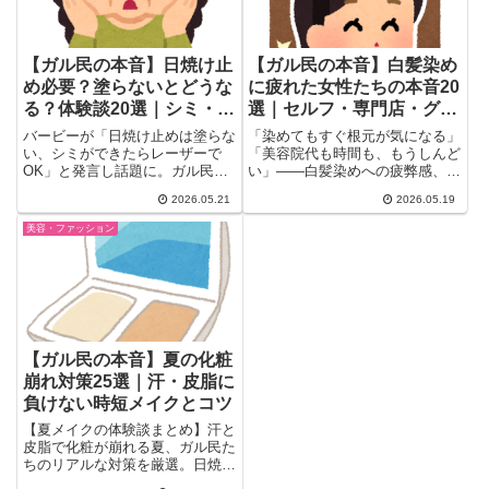
【ガル民の本音】日焼け止
【ガル民の本音】白髪染め
め必要？塗らないとどうな
に疲れた女性たちの本音20
る？体験談20選｜シミ・た
選｜セルフ・専門店・グレ
るみ・皮膚がんリスク
イヘア…それぞれの選択
バービーが「日焼け止めは塗らな
「染めてもすぐ根元が気になる」
い、シミができたらレーザーで
「美容院代も時間も、もうしんど
OK」と発言し話題に。ガル民は
い」——白髪染めへの疲弊感、あ
「シミだけが問題じゃない」と即
なただけじゃありません。ガー
2026.05.21
2026.05.19
反論。紫外線が引き起こすたる
ル...
み・光老化・皮膚がんリスクま
美容・ファッション
で、アラフォー女性のリアルな体
験談と知識を20選でまとめまし
た。
【ガル民の本音】夏の化粧
崩れ対策25選｜汗・皮脂に
負けない時短メイクとコツ
【夏メイクの体験談まとめ】汗と
皮脂で化粧が崩れる夏、ガル民た
ちのリアルな対策を厳選。日焼け
止めだけの割り切りメイクから眉