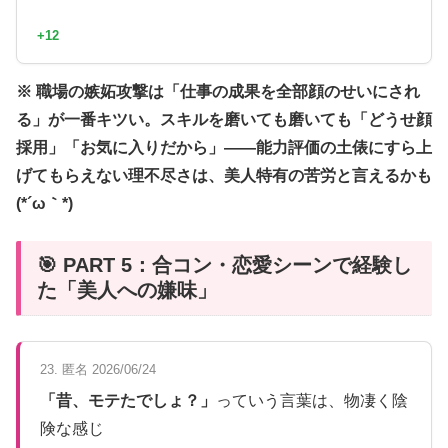
+12
※ 職場の嫉妬攻撃は「仕事の成果を全部顔のせいにされ
る」が一番キツい。スキルを磨いても磨いても「どうせ顔
採用」「お気に入りだから」——能力評価の土俵にすら上
げてもらえない理不尽さは、美人特有の苦労と言えるかも
(*´ω｀*)
🎯 PART 5：合コン・恋愛シーンで経験し
た「美人への嫌味」
23. 匿名 2026/06/24
「昔、モテたでしょ？」
っていう言葉は、物凄く陰
険な感じ