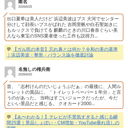
匿名
2026/6/25
出口夏希は美人だけど 浜辺美波はブス 大河でセンター
分けして顔長いブスがばれた 吉岡里帆や白石聖如きに
もルックスで負けてる 麒麟のときの川口春奈ぐらい美
人なら東宝のSNS業者使った工作も説得力...
💬
【ガル民の本音】忘れ鼻とは何か？令和の美の基準
｜浜辺美波・整形・バランス論を徹底討論
名無しの権兵衛
2026/6/20
昔、「志村けんのだいじょうぶだぁ」の最後に、人間ル
ーレットの賞品に、「トイレットペーパー１年分」と言
うのがあった。 当時はすごいジョークだったが、今だ
といい景品だと感じる。 クオカード2000...
💬
【あ〜わかる！】テレビが不景気すぎると感じる瞬
間25選｜景品しょぼい・CM増加・YouTube垂れ流しの