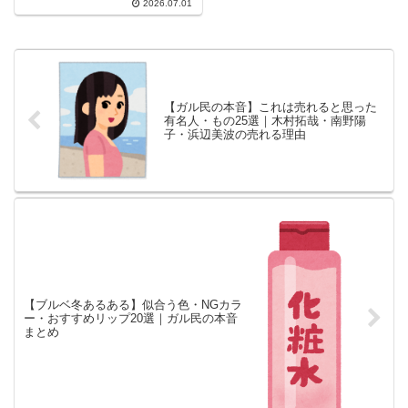
2026.07.01
毛だけは死守する工夫、介護職や
屋外勤務のリアルな声、崩れにく
いと話題の冷感BBクリームま
で、検索しても出てこない本音が
満載です。
【ガル民の本音】これは売れると思った
有名人・もの25選｜木村拓哉・南野陽
子・浜辺美波の売れる理由
【ブルベ冬あるある】似合う色・NGカラ
ー・おすすめリップ20選｜ガル民の本音
まとめ