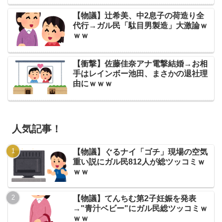
【物議】辻希美、中2息子の荷造り全
代行→ガル民「駄目男製造」大激論ｗ
ｗｗ
【衝撃】佐藤佳奈アナ電撃結婚→お相
手はレインボー池田、まさかの退社理
由にｗｗｗ
人気記事！
【物議】ぐるナイ「ゴチ」現場の空気
重い説にガル民812人が総ツッコミｗ
ｗｗ
【物議】てんちむ第2子妊娠を発表
→"青汁ベビー"にガル民総ツッコミｗ
ｗｗ