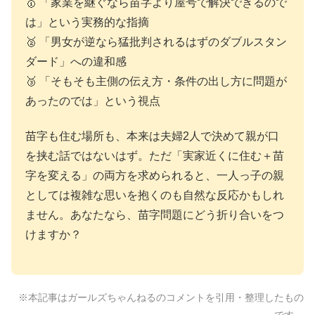
🥇 「家業を継ぐなら苗字より屋号で解決できるので
は」という実務的な指摘
🥈 「男女が逆なら猛批判されるはずのダブルスタン
ダード」への違和感
🥉 「そもそも主側の伝え方・条件の出し方に問題が
あったのでは」という視点
苗字も住む場所も、本来は夫婦2人で決めて親が口
を挟む話ではないはず。ただ「実家近くに住む＋苗
字を変える」の両方を求められると、一人っ子の親
としては複雑な思いを抱くのも自然な反応かもしれ
ません。あなたなら、苗字問題にどう折り合いをつ
けますか？
※本記事はガールズちゃんねるのコメントを引用・整理したもの
です。