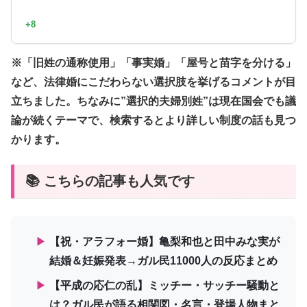
+8
※「旧姓の通称使用」「事実婚」「屋号と苗字を分ける」
など、法律婚にこだわらない選択肢を挙げるコメントが目
立ちました。ちなみに”選択的夫婦別姓”は現在国会でも議
論が続くテーマで、検索するとより詳しい制度の話も見つ
かります。
📚 こちらの記事も人気です
▶
【祝・アラフォー婚】亀梨和也と田中みな実が
結婚＆妊娠発表→ガル民11000人の反応まとめ
▶
【平成の応仁の乱】ミッチー・サッチー騒動と
は？ガル民が語る相関図・名言・登場人物まと