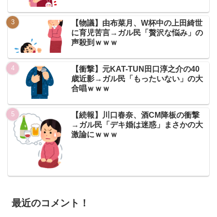
【物議】由布菜月、W杯中の上田綺世
に育児苦言→ガル民「贅沢な悩み」の
声殺到ｗｗｗ
【衝撃】元KAT-TUN田口淳之介の40
歳近影→ガル民「もったいない」の大
合唱ｗｗｗ
【続報】川口春奈、酒CM降板の衝撃
→ガル民「デキ婚は迷惑」まさかの大
激論にｗｗｗ
最近のコメント！