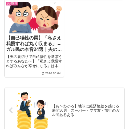
の妻が直面する本音を20選まと
夫婦嫁姑
めました。負担を減らすエリア職
制度や単身赴任の工夫、実際に使
える対処法も紹介します。
【自己犠牲の罠】「私さえ
我慢すれば丸く収まる」←
ガル民の本音24選｜夫の浮
気後・再構築できない妻の
【夫の裏切りで自己犠牲を選ぼう
声
とするあなたへ】「私さえ我慢す
ればみんなが幸せになる」は本当
に正しい選択？夫の浮気・浮気ま
2026.06.04
がい後に再構築した人・離婚した
人・耐え続けた人、ガル民24人
のリアルな体験談を一挙まとめ。
【あ〜わかる】地味に経済格差を感じる
瞬間30選｜スーパー・ママ友・旅行のガ
ル民あるある