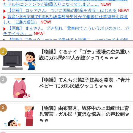
伊Autosprint誌：ニューエイ代表渾身のアストンマーチンAMR26
たドル箱コンテンツが御蔵入りになってしまい……
NEW!
を改善に導いた最大の功労者はカルディレ
NEW!
【悲報】 ロシアさん、ついに国民の財産を没収しはじめる
NEW!
【画像】 小倉ゆうか(27)さん、7年ぶり『FRIDAY』表紙で神ボデ
資産1億円突破でFIREの45歳独身男性が半年後に仕事復帰を決意
ィ大解放
NEW!
した「1通の通知」
NEW!
日本代表FW前田大然がイプスウィッチ・タウンへ移籍決定！プ
【画像】 まんさん、ブチ切れ「電車内でこういうポジのおじ、ガ
レミアリーグ初挑戦
NEW!
チでイラネ」→
NEW!
英国人「ようこそ」冨安健洋、クリスタルパレス加入が決定的
【朗報】ブラックコーヒーで痩せると話題に→ハーバード大の研
に！メディカル検査をパス！現地サポが歓迎！アーセナルファンも
究まで飛び出しガリレオ民大盛り上がりｗｗｗ
NEW!
祝福！【海外の反応】
NEW!
【続報】ショートスリーパー堀さん、月15万商材＆協会運営が発
【物議】ぐるナイ「ゴチ」現場の空気重い
覚→ガリレオ民ドン引きｗｗｗ
NEW!
説にガル民812人が総ツッコミｗｗｗ
【朗報】円高で海外旅行勢が大興奮→30カ国目の猛者に一同尊敬
ｗｗｗ
NEW!
【朗報】AveMujica民の日常、謎のVもハマるMyGO新曲に丁寧語
【物議】てんちむ第2子妊娠を発表→"青汁
で大盛り上がりですわｗ
NEW!
Powered by livedoor 相互RSS
ベビー"にガル民総ツッコミｗｗｗ
【まとめ】X収益化ルール大幅変更→インプレゾンビ死亡待望論
に賛否ｗｗｗ
NEW!
【物議】由布菜月、W杯中の上田綺世に育
児苦言→ガル民「贅沢な悩み」の声殺到ｗ
ｗｗ
Powered by livedoor 相互RSS