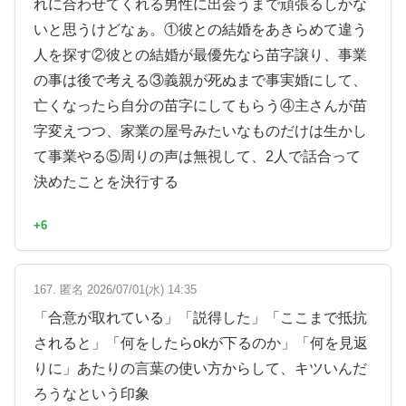
れに合わせてくれる男性に出会うまで頑張るしかな
いと思うけどなぁ。①彼との結婚をあきらめて違う
人を探す②彼との結婚が最優先なら苗字譲り、事業
の事は後で考える③義親が死ぬまで事実婚にして、
亡くなったら自分の苗字にしてもらう④主さんが苗
字変えつつ、家業の屋号みたいなものだけは生かし
て事業やる⑤周りの声は無視して、2人で話合って
決めたことを決行する
+6
167. 匿名 2026/07/01(水) 14:35
「合意が取れている」「説得した」「ここまで抵抗
されると」「何をしたらokが下るのか」「何を見返
りに」あたりの言葉の使い方からして、キツいんだ
ろうなという印象