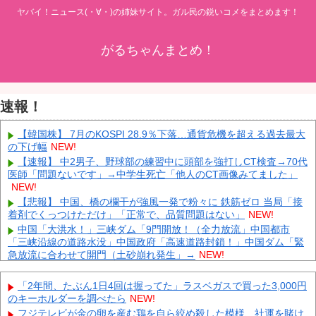
ヤバイ！ニュース(・∀・)の姉妹サイト。ガル民の鋭いコメをまとめます！
がるちゃんまとめ！
速報！
【韓国株】 7月のKOSPI 28.9％下落…通貨危機を超える過去最大
の下げ幅
NEW!
【速報】 中2男子、野球部の練習中に頭部を強打しCT検査→70代
医師「問題ないです」→中学生死亡「他人のCT画像みてました」
NEW!
【悲報】 中国、橋の欄干が強風一発で粉々に 鉄筋ゼロ 当局「接
着剤でくっつけただけ」「正常で、品質問題はない」
NEW!
中国「大洪水！」三峡ダム「9門開放！（全力放流」中国都市
「三峡沿線の道路水没」中国政府「高速道路封鎖！」中国ダム「緊
急放流に合わせて開門（土砂崩れ発生」→
NEW!
VTuberさん、祖母の「家族だけの一日葬」をした結果ｗｗｗｗｗ
ｗｗ
NEW!
「2年間、たぶん1日4回は握ってた」ラスベガスで買った3,000円
「被告はモンスター」元ジャンポケ斉藤慎二被告に懲役７年求刑
のキーホルダーを調べたら
NEW!
でほぼ実刑確実？弁護側の主張が無理筋なワケ
NEW!
フジテレビが金の卵を産む鶏を自ら絞め殺した模様、社運を賭け