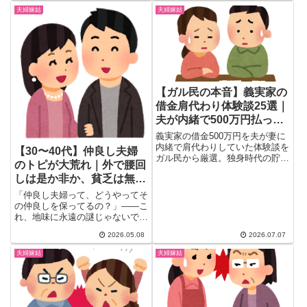
ル民は「異常」「気持ちはわか
ます。
夫婦嫁姑
夫婦嫁姑
る」で大激論。原状回復費用のリ
アルな相場と器物損壊のリスクも
徹底解説。
【ガル民の本音】義実家の
借金肩代わり体験談25選｜
夫が内緒で500万円払って
いた衝撃実話
義実家の借金500万円を夫が妻に
内緒で肩代わりしていた体験談を
【30〜40代】仲良し夫婦
ガル民から厳選。独身時代の貯金
のトピが大荒れ｜外で腰回
か夫婦の共有財産か、相続放棄し
しは是か非か、貧乏は無理
なかった理由、今後の支援の断り
方まで、検索しても出てこないリ
論争
「仲良し夫婦って、どうやってそ
アルな本音と対処法をまとめまし
の仲良しを保ってるの？」――こ
た。
れ、地味に永遠の謎じゃないです
か？ガールズちゃんねるに立っ
2026.05.08
2026.07.07
た...
夫婦嫁姑
夫婦嫁姑