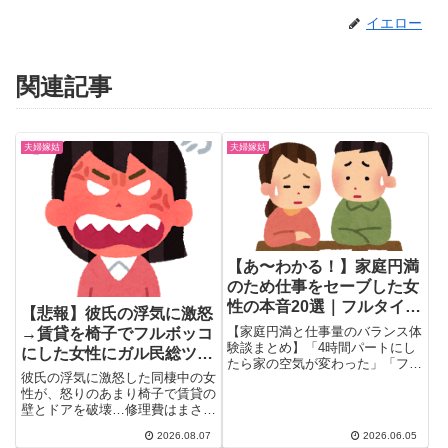
イエロー
関連記事
夫婦嫁姑
夫婦嫁姑
【あ〜わかる！】家庭円満
のため仕事をセーブした女
性の本音20選｜フルタイム
【悲報】彼氏の浮気に激怒
やめて変わったこと
【家庭円満と仕事量のバランス体
→賃貸を椅子でフルボッコ
験談まとめ】「4時間パートにし
にした女性にガル民総ツッ
たら家の空気が変わった」「フル
コミｗｗｗ
彼氏の浮気に激怒した同棲中の女
タイムをやめてQOLが上がっ
性が、怒りのあまり椅子で賃貸の
た」30〜40代女性たちの本音20
壁とドアを破壊…修理費はまさか
選。専業主婦・扶養内パートを選
の30万円超えに？賃貸トラブル
んだ理由と、働き方を変えて家庭
2026.08.07
2026.06.05
に756件のコメントが殺到し、ガ
が変わった体験談を詳しく紹介し