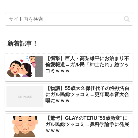
新着記事！
【衝撃】巨人・高梨雄平にお泊まり不
倫愛報道→ガル民「紳士たれ」総ツッ
コミｗｗｗ
【物議】55歳大久保佳代子の性欲告白
にガル民総ツッコミ→更年期本音大合
唱にｗｗｗ
【驚愕】GLAYのTERU”55歳激変”に
ガル民総ツッコミ→鼻科学論争に発展
ｗｗｗ