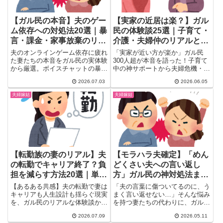
【ガル民の本音】夫のゲー
【実家の近居は楽？】ガル
ム依存への対処法20選｜暴
民の体験談25選｜子育て・
言・課金・家事放棄のリア
介護・夫婦仲のリアルと理
ル体験談
想の距離感
夫のオンラインゲーム依存に疲れ
「実家が近い方が楽か」ガル民
た妻たちの本音をガル民の実体験
300人超が本音を語った！子育て
から厳選。ボイスチャットの暴
中の神サポートから夫婦危機・介
言・家事育児放棄・課金トラブル
護まで、近居のメリットデメリッ
2026.07.03
2026.06.05
のリアルに加え、実際に効果があ
トを体験談25選でまとめ。「ス
った対処法や話し合い方、離婚を
ープの冷めない距離」は車で何
夫婦嫁姑
夫婦嫁姑
真剣に考えたきっかけまで一気に
分？ピーナッツ母娘の離婚リスク
チェックできる保存版まとめで
も必見。
す。
【転勤族の妻のリアル】夫
【モラハラ夫確定】「めん
の転勤でキャリア終了？負
どくさい夫への言い返し
担を減らす方法20選｜単身
方」ガル民の神対処法まと
赴任・お金の本音
め｜「へぇー」2語シール
【あるある共感】夫の転勤で妻は
「夫の言葉に傷ついてるのに、う
ドから離婚届まで
キャリアも人生設計も揺らぐ現実
まく言い返せない…」そんな悩み
を、ガル民のリアルな体験談から
を持つ妻たちの代わりに、ガル民
解説。単身赴任か帯同か、お金・
が総力戦でアドバイス炸裂！(´...
2026.07.09
2026.05.11
仕事・子どもへの影響まで転勤族