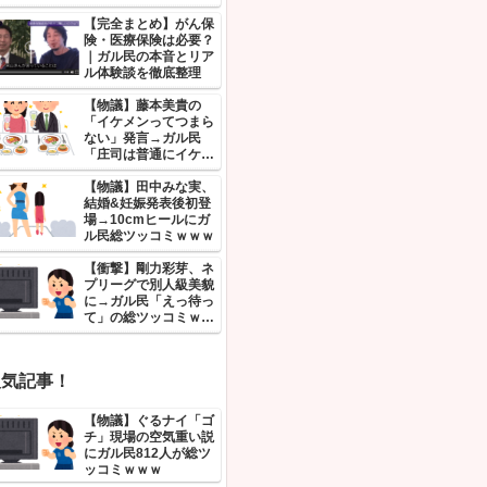
驚いた瞬間30選
新着記事！
【物議
億円”
然→
いい
【完
険・
｜ガ
ル体
【物