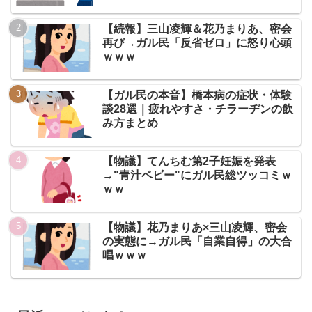
【続報】三山凌輝＆花乃まりあ、密会
再び→ガル民「反省ゼロ」に怒り心頭
ｗｗｗ
【ガル民の本音】橋本病の症状・体験
談28選｜疲れやすさ・チラーヂンの飲
み方まとめ
【物議】てんちむ第2子妊娠を発表
→"青汁ベビー"にガル民総ツッコミｗ
ｗｗ
【物議】花乃まりあ×三山凌輝、密会
の実態に→ガル民「自業自得」の大合
唱ｗｗｗ