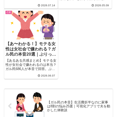
音とともに一気にチェックできま
20〜30代未婚女性の58%が...
す。
2026.07.14
2026.05.09
恋愛
【あ〜わかる！】モテる女
性は女社会で嫌われる？ガ
ル民の本音20選｜ぶりっ
子・嫉妬・男受けと女受け
【あるある共感まとめ】モテる女
の違い
性が女社会で嫌われるのは本当？
ガル民686人が本音で回答。ぶり
っ子と真のモテ女の違い、男受け
2026.06.07
顔・女受け顔の差、大人しい美人
が距離を置かれる理由まで、
30〜50代女性のリアルな声を20
選で紹介。
【ガル民の本音】生活費折半なのに家事
は8割の悩み25選｜可視化アプリで夫を動
かした体験談