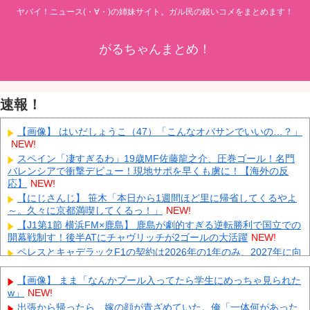
ヤバイ！ニュース(・∀・)の姉妹サイト。ガル民の鋭いコメをまとめます！
がるちゃんまとめ！
速報！
【画像】 はいだしょうこ（47）「こんなオバサンでいいの…？」
NEW!
スペイン「凄すぎるわ」19歳MF佐藤龍之介、圧巻ゴール！名門
バレンシアで衝撃デビュー！現地サポを早くも虜に！【海外の反
応】
NEW!
【にじさんじ】 笹木「本日から1週間ほど里に帰省してくるやよ
～。久々に京都満喫してくるっ！」
NEW!
【J1第1節 横浜FM×鹿島】 鹿島が劇的すぎる逆転勝利で国立での
開幕戦制す！後半ATにチャヴリッチが2ゴールの大活躍
NEW!
ペレスとキャデラックF1の契約は2026年の1年のみ、2027年に向
けてウィリアムズと交渉開始との情報
NEW!
日産e-power、無給油で1980km走行しギネス記録を達成、無駄な
【画像】 まま「なんかプール入ってたら学生にめっちゃ見られた
発電や送電ロスなくEVよりエコを証明
NEW!
w」
NEW!
【動画】 広島記念公園を追い出された左翼さん、流石にキモすぎ
出張から帰ったら、嫁の顔が青ざめていた。俺「一体何があった