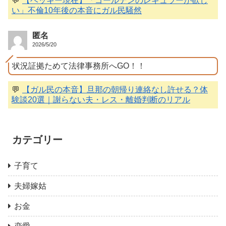
💬
【ベッキー現在】「ゴールデンのレギュラーが欲し
い」不倫10年後の本音にガル民騒然
匿名
2026/5/20
状況証拠ためて法律事務所へGO！！
💬
【ガル民の本音】旦那の朝帰り連絡なし許せる？体
験談20選｜謝らない夫・レス・離婚判断のリアル
カテゴリー
子育て
夫婦嫁姑
お金