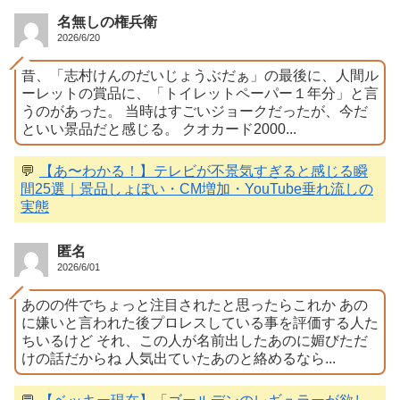
名無しの権兵衛
2026/6/20
昔、「志村けんのだいじょうぶだぁ」の最後に、人間ル
ーレットの賞品に、「トイレットペーパー１年分」と言
うのがあった。 当時はすごいジョークだったが、今だ
といい景品だと感じる。 クオカード2000...
💬
【あ〜わかる！】テレビが不景気すぎると感じる瞬
間25選｜景品しょぼい・CM増加・YouTube垂れ流しの
実態
匿名
2026/6/01
あのの件でちょっと注目されたと思ったらこれか あの
に嫌いと言われた後プロレスしている事を評価する人た
ちいるけど それ、この人が名前出したあのに媚びただ
けの話だからね 人気出ていたあのと絡めるなら...