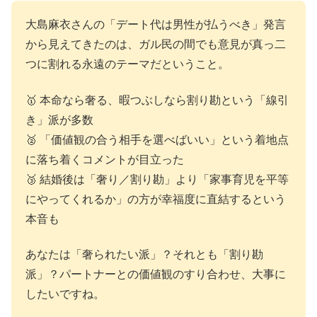
大島麻衣さんの「デート代は男性が払うべき」発言
から見えてきたのは、ガル民の間でも意見が真っ二
つに割れる永遠のテーマだということ。
🥇 本命なら奢る、暇つぶしなら割り勘という「線引
き」派が多数
🥈 「価値観の合う相手を選べばいい」という着地点
に落ち着くコメントが目立った
🥉 結婚後は「奢り／割り勘」より「家事育児を平等
にやってくれるか」の方が幸福度に直結するという
本音も
あなたは「奢られたい派」？それとも「割り勘
派」？パートナーとの価値観のすり合わせ、大事に
したいですね。