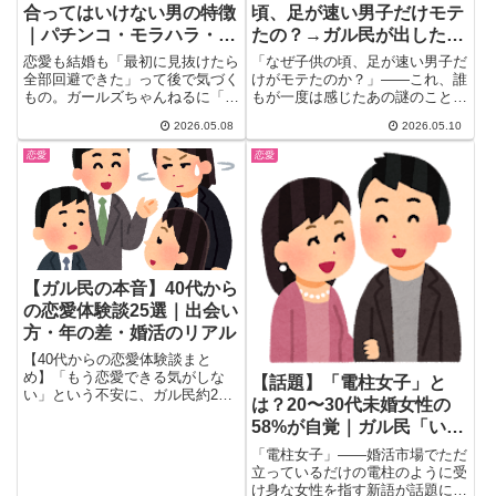
合ってはいけない男の特徴
頃、足が速い男子だけモテ
｜パチンコ・モラハラ・お
たの？→ガル民が出した真
前呼ばわりが上位独占
実の答えに「納得しかな
恋愛も結婚も「最初に見抜けたら
「なぜ子供の頃、足が速い男子だ
い」
全部回避できた」って後で気づく
けがモテたのか？」——これ、誰
もの。ガールズちゃんねるに「絶
もが一度は感じたあの謎のこと！
対付き合ってはいけない男の特
改めて考えてみると、実は深い
2026.05.08
2026.05.10
徴...
理...
恋愛
恋愛
【ガル民の本音】40代から
の恋愛体験談25選｜出会い
方・年の差・婚活のリアル
【40代からの恋愛体験談まと
め】「もう恋愛できる気がしな
【話題】「電柱女子」と
い」という不安に、ガル民約20
は？20〜30代未婚女性の
人がリアルな声で回答。職場・マ
58%が自覚｜ガル民「いつ
ッチングアプリでの出会い方、年
の差恋愛のリアル、バツイチから
も女性にスポット当てられ
「電柱女子」——婚活市場でただ
の再スタートまで、40代・50代
る」と本音炸裂
立っているだけの電柱のように受
のリアルな恋愛事情を赤裸々な本
け身な女性を指す新語が話題に。