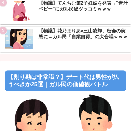
Powered by livedoor 相互RSS
【物議】てんちむ第2子妊娠を発表→"青汁
ベビー"にガル民総ツッコミｗｗｗ
【物議】花乃まりあ×三山凌輝、密会の実
態に→ガル民「自業自得」の大合唱ｗｗｗ
【割り勘は非常識？】デート代は男性が払
うべきか25選｜ガル民の価値観バトル