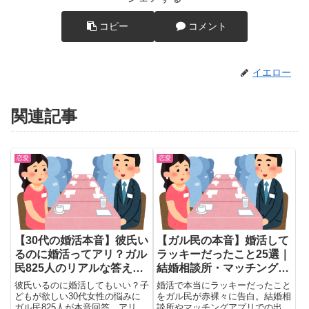
コピー
コメント
イエロー
関連記事
恋愛
恋愛
【30代の婚活本音】彼氏い
【ガル民の本音】婚活して
るのに婚活ってアリ？ガル
ラッキーだったこと25選｜
民825人のリアルな答え25
結婚相談所・マッチングア
選
プリのリアル体験談
彼氏いるのに婚活してもいい？子
婚活で本当にラッキーだったこと
どもが欲しい30代女性の悩みに
をガル民が赤裸々に告白。結婚相
ガル民825人が本音回答。アリ派
談所やマッチングアプリでの出会