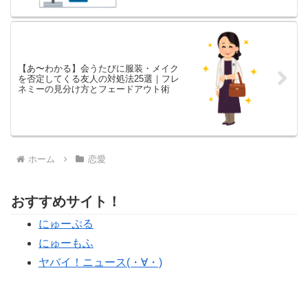
【あ〜わかる】会うたびに服装・メイク
を否定してくる友人の対処法25選｜フレ
ネミーの見分け方とフェードアウト術
ホーム
恋愛
おすすめサイト！
にゅーぷる
にゅーもふ
ヤバイ！ニュース(・∀・)