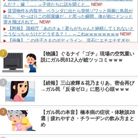
て炎上
NEW!
んだ？」嫁「…」→子供たちに話を聞くと…
NEW!
中国「大洪水！」三峡ダム「大雨で増水（台風直撃前」中国ダム
賃貸物件を内覧中、ベランダに出たら突然ゾワッと両腕に鳥肌が
「緊急放流！」中国鉄道「列車が走行中に流される」中国避難所
出た。「やっぱりこの部屋嫌だ」と思った瞬間、体が前にドンッと
「支援物資は有料です」謎の勢力「え」→
NEW!
突き飛ばされて…
NEW!
中国Zbtlink製ルーター20機種にバックドア見つかる 外部から完全
【怒報】 国税庁「あのさぁ！君らがちゃんと納税してくれないと
制御のおそれ
NEW!
こうなっちゃうけどどうする？！」←これw w w w w w w w
NEW!
「中国人ってこんなに嫌われているの？」日本生活9年目で明か
【画像】 この佳子さまのボディライン、流石にエチエチすぎや
す本心！
NEW!
ろ！
NEW!
【物議】カズレーザー「任意保険は強制にしろ」→なんG民「そ
【物議】ぐるナイ「ゴチ」現場の空気重い
れただの金持ち理論」と反論ｗｗｗ
NEW!
説にガル民812人が総ツッコミｗｗｗ
【続報】ホロライブ『ホロドリ』、まさかのセルラン1位に返り
咲き→なんG民「覇権やん」ｗｗｗ
NEW!
【朗報】エッヂ民の文鳥(4ヶ月)、かわいさで完全制圧→愛鳥自慢
Powered by livedoor 相互RSS
合戦に発展ｗｗｗ
NEW!
【続報】三山凌輝＆花乃まりあ、密会再び
【衝撃】モモンガどうなった…ちいかわ最新話で入れ替わり説→
→ガル民「反省ゼロ」に怒り心頭ｗｗｗ
ファン考察盛り上がりｗｗｗ
NEW!
【衝撃】年金8ヶ月未納で手足失った男性、障害年金97万円が一
生ゼロに→スレ民「免除すれば」ｗｗｗ
NEW!
【ガル民の本音】橋本病の症状・体験談28
選｜疲れやすさ・チラーヂンの飲み方まと
め