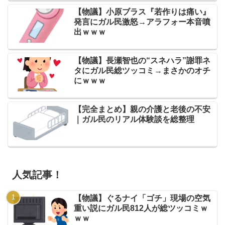
【物議】小原ブラス『若作りは痛い』
発言にガル民激怒→アラフォー本音噴
出ｗｗｗ
【物議】長瀬智也の“スネハラ”謝罪ネ
タにガル民総ツッコミ→まさかのオチ
にｗｗｗ
【完全まとめ】親の介護と老後の不安
｜ガル民のリアル体験談を総整理
人気記事！
【物議】ぐるナイ「ゴチ」現場の空気
重い説にガル民812人が総ツッコミｗ
ｗｗ