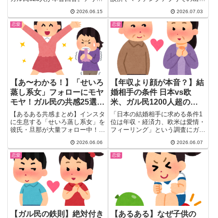
「女にタイムリミットがある」、
い、高年収・好条件の相手との結
2026.06.15
2026.07.03
ナシ派「因果応報になる」、宣言
婚エピソードから、婚活で得た自
派「彼に告げてから」の3つの意
分磨き・情報収集・話し方の練習
恋愛
恋愛
見を25選で徹底まとめ。婚活を
といった副産物まで、リアルな体
考えている女性必読。
験談25選を厳選して紹介しま
す。婚活を迷っている人はぜひ参
考にしてみてください。
【あ〜わかる！】「せいろ
【年収より顔が本音？】結
蒸し系女」フォローにモヤ
婚相手の条件 日本vs欧
モヤ！ガル民の共感25選｜
米、ガル民1200人超の本
令和の蛙化現象？
音分析
【あるある共感まとめ】インスタ
「日本の結婚相手に求める条件1
に生息する「せいろ蒸し系女」を
位は年収・経済力、欧米は愛情・
彼氏・旦那が大量フォロー中！
フィーリング」という調査にガル
「グラドルの方がまだマシ」「令
民が激論。ルックスが入っていな
2026.06.06
2026.06.07
和の蛙化現象」と共感殺到のガル
いのが気持ち悪い・欧米も言い換
民コメ25選。「露出よりたちが
えてるだけ・結婚離れの本当の理
恋愛
恋愛
悪い」姑息な料理垢偽装への嫌悪
由は別にある。30〜50代女性
感と男性心理もガチ考察。
1200人超の本音まとめ。
【ガル民の鉄則】絶対付き
【あるある】なぜ子供の