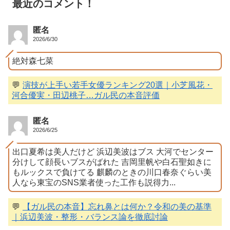
最近のコメント！
匿名
2026/6/30
絶対森七菜
💬
演技が上手い若手女優ランキング20選｜小芝風花・
河合優実・田辺桃子…ガル民の本音評価
匿名
2026/6/25
出口夏希は美人だけど 浜辺美波はブス 大河でセンター
分けして顔長いブスがばれた 吉岡里帆や白石聖如きに
もルックスで負けてる 麒麟のときの川口春奈ぐらい美
人なら東宝のSNS業者使った工作も説得力...
💬
【ガル民の本音】忘れ鼻とは何か？令和の美の基準
｜浜辺美波・整形・バランス論を徹底討論