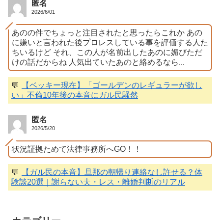
匿名
2026/6/01
あのの件でちょっと注目されたと思ったらこれか あの
に嫌いと言われた後プロレスしている事を評価する人た
ちいるけど それ、この人が名前出したあのに媚びただ
けの話だからね 人気出ていたあのと絡めるなら...
💬
【ベッキー現在】「ゴールデンのレギュラーが欲し
い」不倫10年後の本音にガル民騒然
匿名
2026/5/20
状況証拠ためて法律事務所へGO！！
💬
【ガル民の本音】旦那の朝帰り連絡なし許せる？体
験談20選｜謝らない夫・レス・離婚判断のリアル