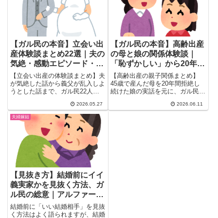
【ガル民の本音】立会い出
【ガル民の本音】高齢出産
産体験談まとめ22選｜夫の
の母と娘の関係体験談｜
気絶・感動エピソード・義
「恥ずかしい」から20年後
実家トラブルのリアル
の和解まで
【立会い出産の体験談まとめ】夫
【高齢出産の親子関係まとめ】
が気絶した話から義父が乱入しよ
45歳で産んだ母を20年間拒絶し
うとした話まで、ガル民22人の
続けた娘の実話を元に、ガル民
リアルな声を厳選。立会い出産後
480人超がリアルな本音を語る。
2026.05.27
2026.06.11
のセックスレス問題・産後に夫が
「恥ずかしかった」「だっせー
優しくなった効果・病院スタッフ
娘」から「産んでくれてありがと
夫婦嫁姑
の本音まで一気にチェック。
う」まで、高齢出産ならではの複
雑な親子関係のリアルを一気に。
【見抜き方】結婚前にイイ
義実家かを見抜く方法、ガ
ル民の総意｜アルファード
説・干渉レベル・嫁いびり
結婚前に「いい結婚相手」を見抜
ガチャ
く方法はよく語られますが、結婚