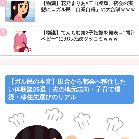
【物議】花乃まりあ×三山凌輝、密会の実
態に→ガル民「自業自得」の大合唱ｗｗｗ
Powered by livedoor 相互RSS
【物議】てんちむ第2子妊娠を発表→"青汁
ベビー"にガル民総ツッコミｗｗｗ
【ガル民の本音】田舎から都会へ移住した
い体験談25選｜夫の地元志向・子育て環
境・移住先選びのリアル