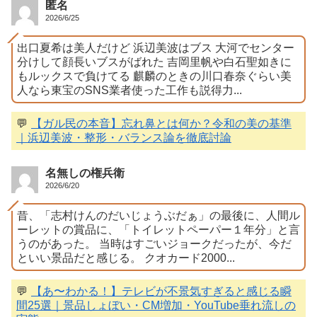
匿名
2026/6/25
出口夏希は美人だけど 浜辺美波はブス 大河でセンター
分けして顔長いブスがばれた 吉岡里帆や白石聖如きに
もルックスで負けてる 麒麟のときの川口春奈ぐらい美
人なら東宝のSNS業者使った工作も説得力...
💬
【ガル民の本音】忘れ鼻とは何か？令和の美の基準
｜浜辺美波・整形・バランス論を徹底討論
名無しの権兵衛
2026/6/20
昔、「志村けんのだいじょうぶだぁ」の最後に、人間ル
ーレットの賞品に、「トイレットペーパー１年分」と言
うのがあった。 当時はすごいジョークだったが、今だ
といい景品だと感じる。 クオカード2000...
💬
【あ〜わかる！】テレビが不景気すぎると感じる瞬
間25選｜景品しょぼい・CM増加・YouTube垂れ流しの