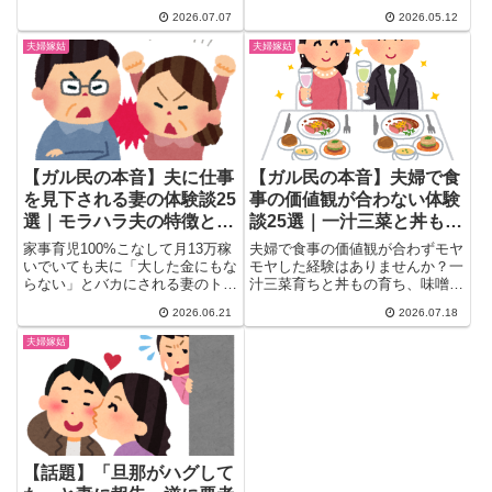
選。お風呂やスッピン問題への本
ゃんで大炎上！「みんながみん
2026.07.07
2026.05.12
音、断り方や角の立たない伝え
な...
方、逆に上手に付き合えている家
夫婦嫁姑
夫婦嫁姑
庭の工夫まで、検索しても出てこ
ないリアルな声を一気にチェック
できます。
【ガル民の本音】夫に仕事
【ガル民の本音】夫婦で食
を見下される妻の体験談25
事の価値観が合わない体験
選｜モラハラ夫の特徴と対
談25選｜一汁三菜と丼もの
処法まとめ
の溝を埋める方法
家事育児100%こなして月13万稼
夫婦で食事の価値観が合わずモヤ
いでいても夫に「大した金にもな
モヤした経験はありませんか？一
らない」とバカにされる妻のトピ
汁三菜育ちと丼もの育ち、味噌汁
が話題に。ガル民が語るモラハラ
は作る派かインスタント派か…ガ
2026.06.21
2026.07.18
夫の心理・特徴・対処法と離婚準
ル民20人のリアルな体験談と、
備まで、夫婦の収入格差問題のリ
味噌玉の作り置きなど無理なくす
夫婦嫁姑
アルをまとめました。同じ悩みを
り合わせるコツを一気にまとめま
抱える30〜50代女性に届けたい
した。新婚さんも必見の実例集で
体験談25選。
す。
【話題】「旦那がハグして