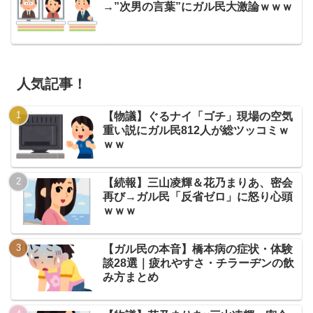
→”次男の言葉”にガル民大激論ｗｗｗ
人気記事！
【物議】ぐるナイ「ゴチ」現場の空気
重い説にガル民812人が総ツッコミｗ
ｗｗ
【続報】三山凌輝＆花乃まりあ、密会
再び→ガル民「反省ゼロ」に怒り心頭
ｗｗｗ
【ガル民の本音】橋本病の症状・体験
談28選｜疲れやすさ・チラーヂンの飲
み方まとめ