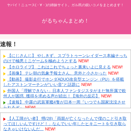
ヤバイ！ニュース(・∀・)の姉妹サイト。ガル民の鋭いコメをまとめます！
がるちゃんまとめ！
速報！
【にじさんじ】 やしきず、スプラトゥーンレイダース本編そっち
のけで極悪ミニゲームを極めようとする
NEW!
【ホロライブ】 これはこれでちょっと裏来いよに見える
NEW!
【画像】 テレ朝の気象予報士さん、意外と小さかった
NEW!
【動画】 撮影走行でホンダADUO改良型エンジン（PU）を搭載
したアストンマーチンが“いい音”と話題に
NEW!
外国人「理解できない」日本人ファンタジスタがまだ無所属で欧
州人が困惑..獲得を求める声が続出！【海外の反応】
NEW!
【速報】 中露の武装軍艦4隻が日本一周『いつでも国家沈没させ
られるぞ』
NEW!
【為替相場】 ドル円は1ドル158円台半ば 介入警戒をしつつ円売
【人工障がい者】 甥(28)「両親が亡くなったんで僕のこと引き取
りが続行
NEW!
ってほしいんですけど！」なんでいい年したヒキニートを引き取ら
ヨーロッパが中国製メガソーラーを締め出しｗｗｗ
NEW!
なきゃいけないんだ...
NEW!