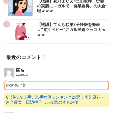
【物議】花乃まりあ×三山凌輝、密会
の実態に→ガル民「自業自得」の大合
唱ｗｗｗ
【物議】てんちむ第2子妊娠を発表
→"青汁ベビー"にガル民総ツッコミｗ
ｗｗ
最近のコメント！
匿名
2026/6/30
絶対森七菜
💬
演技が上手い若手女優ランキング20選｜小芝風花・
河合優実・田辺桃子…ガル民の本音評価