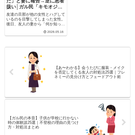
た」と妻に報告→逆に悪者
扱い│ガル民「キモオジと
縁切れて正解」
友達の旦那が他の女性とハグして
いるのを目撃してしまった女性。
後日、友人の妻から「何か知って
たら教えて」と頼まれ、見たま
2026.05.16
ま...
【あ〜わかる】会うたびに服装・メイク
を否定してくる友人の対処法25選｜フレ
ネミーの見分け方とフェードアウト術
【ガル民の本音】子供が学校に行かない
時の体験談25選｜不登校の理由の見つけ
方・対処法まとめ