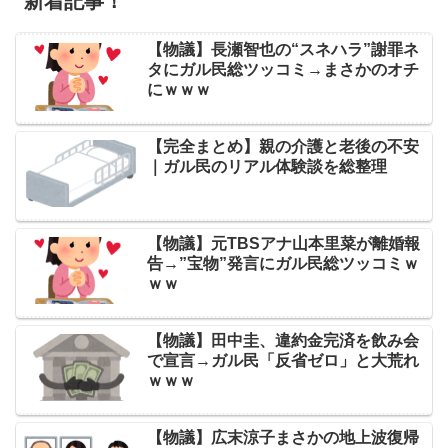
新着記事！
【物議】長瀬智也の“スネハラ”謝罪ネ
タにガル民総ツッコミ→まさかのオチ
にｗｗｗ
【完全まとめ】親の介護と老後の不安
｜ガル民のリアル体験談を総整理
【物議】元TBSアナ山本里菜が離婚報
告→”宝物”発言にガル民総ツッコミｗ
ｗｗ
【物議】田中圭、違約金完済を飲み会
で宣言→ガル民「反省ゼロ」と大荒れ
ｗｗｗ
【物議】広末涼子まさかの地上波復帰