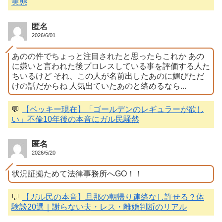
実態
匿名
2026/6/01
あのの件でちょっと注目されたと思ったらこれか あの
に嫌いと言われた後プロレスしている事を評価する人た
ちいるけど それ、この人が名前出したあのに媚びただ
けの話だからね 人気出ていたあのと絡めるなら...
💬
【ベッキー現在】「ゴールデンのレギュラーが欲し
い」不倫10年後の本音にガル民騒然
匿名
2026/5/20
状況証拠ためて法律事務所へGO！！
💬
【ガル民の本音】旦那の朝帰り連絡なし許せる？体
験談20選｜謝らない夫・レス・離婚判断のリアル