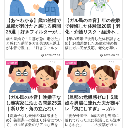
【あ〜わかる】歳の差婚で
【ガル民の本音】年の差婚
旦那が老けたと感じる瞬間
で後悔した体験談20選｜老
25選｜好きフィルターが外
化・介護リスク・経済不安
れた後のリアル
のリアル
歳の差婚で「旦那が急に老けた」
【年の差婚で後悔した体験談まと
と感じた瞬間をガル民300人以上
め】14歳差婚した36歳女性の投
が本音で激白。「好きフィルター
稿にガル民が反応。老化が早い・
が外れただけ」という手厳しい指
家事しない・役職定年で収入減・
2026.07.02
2026.06.05
摘から、老化が加速する年齢の
将来の介護リスクまで、年の差婚
壁、15〜20歳差夫婦が語るリア
経験者のリアルな声20選を厳
夫婦嫁姑
夫婦嫁姑
ルな悩みまで25選でまとめまし
選。結婚を考える女性が検索して
た。
も出てこない本音を一気にチェッ
ク。
【ガル民の本音】晩婚子な
【旦那の危機感ゼロ】5歳
し義実家に泊まる問題25選
娘を男湯に連れた夫が逆ギ
｜断り方・角の立たない伝
レ「気にしすぎ」→ガル民
え方まとめ
「虐待です」｜+2402コメ
【晩婚子なし夫婦の体験談まと
「妻が外出中、5歳の娘を男湯に
ントの怒りの声まとめ
め】義実家への泊まり帰省につい
連れて行った夫に抗議したら逆ギ
て、ガル民多数のリアルな声を厳
レされた」——この投稿がガルち