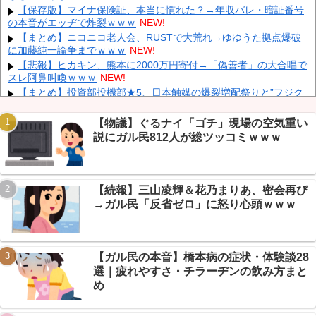
インドネシア「高速鉄道！」中国「大赤字！」インドネシア「運
【保存版】マイナ保険証、本当に慣れた？→年収バレ・暗証番号
営会社の株式購入！（負債対策」中国「はい（巨額負債」インドネ
の本音がエッヂで炸裂ｗｗｗ
NEW!
シア「700km延伸計画！（実質中止」→
NEW!
【まとめ】ニコニコ老人会、RUSTで大荒れ→ゆゆうた拠点爆破
クビになったバイト先の店長のインスタ見つけた
NEW!
に加藤純一論争までｗｗｗ
NEW!
【悲報】ヒカキン、熊本に2000万円寄付→「偽善者」の大合唱で
スレ阿鼻叫喚ｗｗｗ
NEW!
【まとめ】投資部投機部★5、日本触媒の爆裂増配祭りと”フジク
ラ死ね”コールｗｗｗ
NEW!
Powered by livedoor 相互RSS
【画像】 Netflix版『リボンの騎士』、とんでもない事になるｗｗ
【物議】ぐるナイ「ゴチ」現場の空気重い
ｗｗｗ
NEW!
説にガル民812人が総ツッコミｗｗｗ
【放送事故】 昔のドラマのレ◯プシーン、今見るとアウトすぎ
る・・・
NEW!
エネ夫に離婚を突きつけたら私の職場(法律事務所)に乗り込んで
きた 堂々と「離婚の法律相談です。母の薦めでこちらに参りまし
【続報】三山凌輝＆花乃まりあ、密会再び
た」と言っているが、...
NEW!
→ガル民「反省ゼロ」に怒り心頭ｗｗｗ
年収1500万の父が退職。父「退職金も渡したよな？」母「貯金な
んてないよー」父「全部なくなったの！？」→予想外の返事に家族
騒然となり…
NEW!
【悲報】従業員退職型倒産が5年連続増加→ニュー速+民「ゾンビ
【ガル民の本音】橋本病の症状・体験談28
企業は淘汰されろ」
NEW!
選｜疲れやすさ・チラーヂンの飲み方まと
め