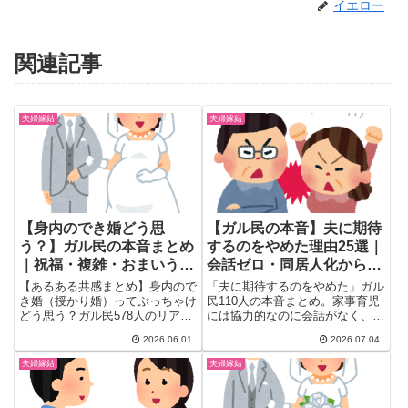
イエロー
関連記事
夫婦嫁姑
夫婦嫁姑
【身内のでき婚どう思
【ガル民の本音】夫に期待
う？】ガル民の本音まとめ
するのをやめた理由25選｜
｜祝福・複雑・おまいう案
会話ゼロ・同居人化から離
件のリアル28選
婚検討まで赤裸々告白
【あるある共感まとめ】身内ので
「夫に期待するのをやめた」ガル
き婚（授かり婚）ってぶっちゃけ
民110人の本音まとめ。家事育児
どう思う？ガル民578人のリアル
には協力的なのに会話がなく、話
な本音を厳選。祝福できる？年齢
しかけても否定や説教が返ってく
2026.06.01
2026.07.04
で変わる反応・自分もデキ婚だっ
るだけ…そんな夫婦関係のリアル
たのに激怒する親のおまいう事
な体験談25選。同居人化した夫
夫婦嫁姑
夫婦嫁姑
情・でき婚後の離婚リスクまで、
婦がどう心を保っているか、期待
本音28選をまとめました。
しない生き方のコツまで本音で紹
介します。