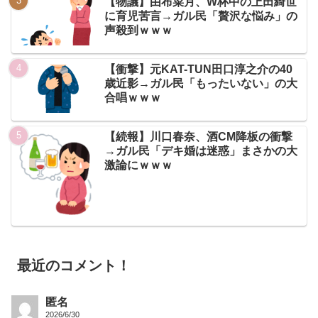
【物議】由布菜月、W杯中の上田綺世
に育児苦言→ガル民「贅沢な悩み」の
声殺到ｗｗｗ
【衝撃】元KAT-TUN田口淳之介の40
歳近影→ガル民「もったいない」の大
合唱ｗｗｗ
【続報】川口春奈、酒CM降板の衝撃
→ガル民「デキ婚は迷惑」まさかの大
激論にｗｗｗ
最近のコメント！
匿名
2026/6/30