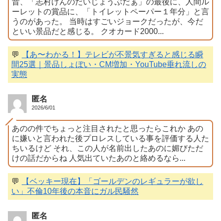
昔、「志村けんのだいじょうぶだぁ」の最後に、人間ル
ーレットの賞品に、「トイレットペーパー１年分」と言
うのがあった。 当時はすごいジョークだったが、今だ
といい景品だと感じる。 クオカード2000...
💬
【あ〜わかる！】テレビが不景気すぎると感じる瞬
間25選｜景品しょぼい・CM増加・YouTube垂れ流しの
実態
匿名
2026/6/01
あのの件でちょっと注目されたと思ったらこれか あの
に嫌いと言われた後プロレスしている事を評価する人た
ちいるけど それ、この人が名前出したあのに媚びただ
けの話だからね 人気出ていたあのと絡めるなら...
💬
【ベッキー現在】「ゴールデンのレギュラーが欲し
い」不倫10年後の本音にガル民騒然
匿名