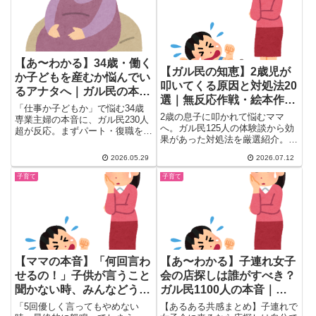
【あ〜わかる】34歳・働く
【ガル民の知恵】2歳児が
か子どもを産むか悩んでい
叩いてくる原因と対処法20
るアナタへ｜ガル民の本音
選｜無反応作戦・絵本作
アドバイス20選
「仕事か子どもか」で悩む34歳
戦・療育相談のリアル
2歳の息子に叩かれて悩むママ
専業主婦の本音に、ガル民230人
へ。ガル民125人の体験談から効
超が反応。まずパート・復職を勧
果があった対処法を厳選紹介。無
める声が多数。精神的な余裕と妊
反応作戦・大袈裟に痛がる演技・
娠・子育てリスク、卵子凍結の選
2026.05.29
2026.07.12
手作り絵本・パパの協力・療育相
択肢、夫との話し合いまで、同じ
談まで、今日から試せるリアルな
悩みを持つ30代女性へのリアル
子育て
子育て
知恵をまとめました。イヤイヤ期
な声20選をまとめました。
の子育ての悩みに寄り添う一本で
す。
【ママの本音】「何回言わ
【あ〜わかる】子連れ女子
せるの！」子供が言うこと
会の店探しは誰がすべき？
聞かない時、みんなどうし
ガル民1100人の本音｜子
てる？｜ガル民が語るリア
ありvs子なし友人関係のリ
「5回優しく言ってもやめない
【あるある共感まとめ】子連れで