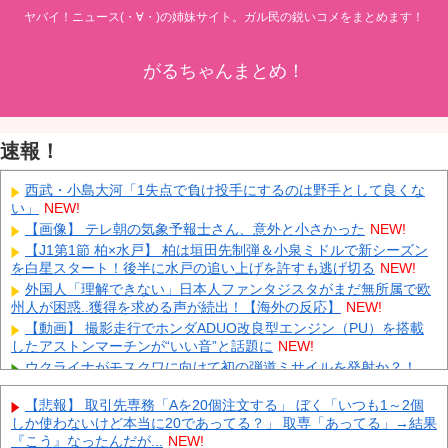
ヤバイ！ニュース(・∀・)の姉妹サイト。ガル民の鋭いコメをまとめます！
がるちゃんまとめ！
速報！
西武・小島大河「1失点で負け投手にするのは野手として良くな
い」
NEW!
【画像】 テレ朝の気象予報士さん、意外と小さかった
NEW!
【J1第1節 柏×水戸】 柏は垣田先制弾＆小泉ミドルで新シーズン
を白星スタート！後半に水戸の追い上げを許すも逃げ切る
NEW!
外国人「理解できない」日本人ファンタジスタがまだ無所属で欧
州人が困惑..獲得を求める声が続出！【海外の反応】
NEW!
【動画】 撮影走行でホンダADUO改良型エンジン（PU）を搭載
したアストンマーチンが“いい音”と話題に
NEW!
ウクライナがモスクワに向けて初の弾道ミサイルを発射か？！
NEW!
【悲報】 取引先専務「Aを20個注文する」 ぼく「いつも1～2個
先日エアコンの効きが悪いと右往左往してた奴やが
NEW!
しか使わないけど本当に20であってる？」 取専「あってる」→結果
中国「大豪雨！」三峡ダム「基礎部分破損」中国「全力放流！」
『こう』なったんだが...
NEW!
台風13号「中国上陸予測」台風15号「中国接近（画像」中国「台風