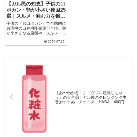
【ガル民の知恵】子供の口
ポカン・顎が小さい原因25
選｜スルメ・噛む力を鍛え
る対策まとめ
子供の「お口ポカン」で全国的に
急増中の口腔機能発達不全症。顎
が小さくなる原因や、スルメ・煮
干し・野菜スティックで噛む力を
2026.07.19
鍛える対策、歯並び矯正の体験談
まで、ガル民207人のリアルな声
と専門家の見解を25項目に厳選
してまとめました。ぜひ日々の食
事や遊びの参考にしてください。
【あ〜わかる！】「ダブル洗顔しちゃ
う」の大合唱！ガル民のクレンジング本
音おすすめ｜アテニア・HABA・400円の
神コスパ品まで