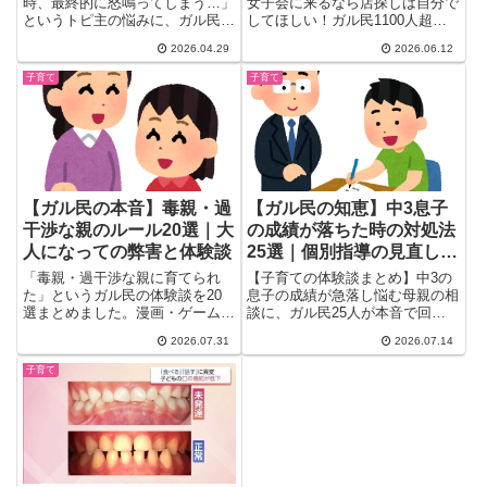
ル対処法
アル
時、最終的に怒鳴ってしまう…」
女子会に来るなら店探しは自分で
というトピ主の悩みに、ガル民の
してほしい！ガル民1100人超の
本音が止まらない177コメ超の
本音を厳選。独身友人の「子連れ
2026.04.29
2026.06.12
ト...
に合う店わからない」は正論？子
ありvs子なしのリアルな友人関
子育て
子育て
係の本音、ライフステージが変わ
っても付き合い続ける方法まで。
【ガル民の本音】毒親・過
【ガル民の知恵】中3息子
干渉な親のルール20選｜大
の成績が落ちた時の対処法
人になっての弊害と体験談
25選｜個別指導の見直し・
内申点対策まとめ
「毒親・過干渉な親に育てられ
【子育ての体験談まとめ】中3の
た」というガル民の体験談を20
息子の成績が急落し悩む母親の相
選まとめました。漫画・ゲーム禁
談に、ガル民25人が本音で回
止やテレビ視聴制限が招いた友達
答。個別指導と集団塾の違い、内
2026.07.31
2026.07.14
関係トラブル、大人になってから
申点・推薦対策のリアル、やる気
のゲーム課金・食への執着、そし
を引き出すきっかけ、学習の遅れ
子育て
て過干渉にならないための子育て
を疑うべきサインまで、検索して
のコツまで、検索しても出てこな
も出てこない生の声を一気にチェ
いリアルな本音を厳選して紹介し
ックできます。
ます。