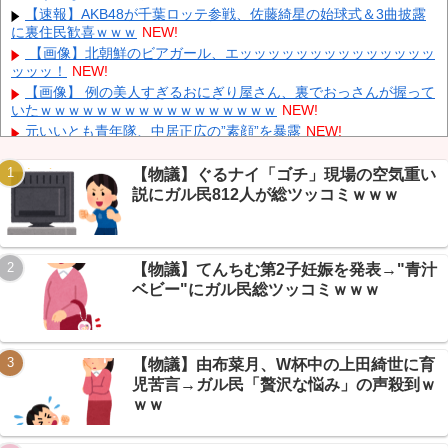
【速報】AKB48が千葉ロッテ参戦、佐藤綺星の始球式＆3曲披露
同時上陸！（穀物生産が壊滅危機」→
NEW!
に裏住民歓喜ｗｗｗ
NEW!
【悲報】 中国、橋の欄干が強風一発で粉々に 鉄筋ゼロ 当局「接
【画像】北朝鮮のビアガール、エッッッッッッッッッッッッッッ
着剤でくっつけただけ」「正常で、品質問題はない」
NEW!
ッッッ！
NEW!
【悲報】 週刊誌、好き放題書きまくる 高市早苗首相は新公用車
【画像】 例の美人すぎるおにぎり屋さん、裏でおっさんが握って
の贅を尽くした後部座席でたばこを吸うのが至福の時間「どんどん
いたｗｗｗｗｗｗｗｗｗｗｗｗｗｗｗｗｗ
NEW!
延びる乗車時間」
NEW!
元いいとも青年隊、中居正広の”素顔”を暴露
NEW!
【炎上】高樹沙耶(62)「日本は品格落ちた」盆踊り批判→大麻発
言にも飛び火し自ら幕引きｗｗｗ
NEW!
【物議】ぐるナイ「ゴチ」現場の空気重い
【速報】WEST.重岡＆濱田、5年ぶり同時結婚発表→芸スポ+民
説にガル民812人が総ツッコミｗｗｗ
「ホモ婚かと思った」ｗｗｗ
NEW!
Powered by livedoor 相互RSS
中国、三峡ダムが全開放流。長江流域で深刻な洪水被害
NEW!
【保存版】ベイブレード転売ヤーに爆買いされる→子供が定価で
【物議】てんちむ第2子妊娠を発表→"青汁
買えないｗｗｗ
NEW!
ベビー"にガル民総ツッコミｗｗｗ
【全文】速水もこみちのカフェ→サンドイッチ3000円ｗｗｗスレ
民絶賛『むしろ安い』
NEW!
【物議】由布菜月、W杯中の上田綺世に育
児苦言→ガル民「贅沢な悩み」の声殺到ｗ
ｗｗ
Powered by livedoor 相互RSS