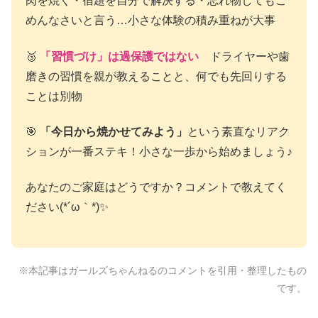
肉を焼く・宿題を自分で解決する・忘れ物してもご
めんなさいと言う…小さな体験の積み重ねが大事
🥉
「習慣づけ」は過保護ではない
ドライヤーや歯
磨きの習慣を親が教えることと、何でも先回りする
ことは別物
🎯
「今日から焼かせてみよう」
という素直なリアク
ションが一番ステキ！小さな一歩から始めましょう♪
あなたのご家庭はどうですか？コメントで教えてく
ださい(*´ω｀*)✨
※本記事はガールズちゃんねるのコメントを引用・整理したもの
です。