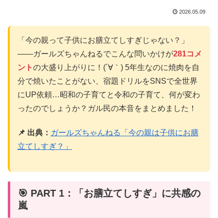
2026.05.09
「今の親って子供にお膳立てしすぎじゃない？」
――ガールズちゃんねるでこんな問いかけが
281コメ
ント
の大盛り上がりに！(´∀｀) 5年生なのに焼肉を自
分で焼いたことがない、宿題ドリルをSNSで全世界
にUP依頼…昭和の子育てと令和の子育て、何が変わ
ったのでしょうか？ガル民の本音をまとめました！
📌 出典：
ガールズちゃんねる「今の親は子供にお膳
立てしすぎ？」
🎯 PART 1：「お膳立てしすぎ」に共感の
嵐