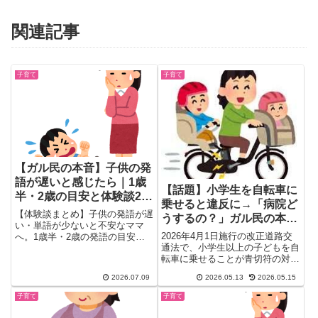
関連記事
子育て
子育て
【ガル民の本音】子供の発
語が遅いと感じたら｜1歳
【話題】小学生を自転車に
半・2歳の目安と体験談20
乗せると違反に→「病院ど
選
【体験談まとめ】子供の発語が遅
うするの？」ガル民の本音
い・単語が少ないと不安なママ
まとめ
2026年4月1日施行の改正道路交
へ。1歳半・2歳の発語の目安か
通法で、小学生以上の子どもを自
ら『心配しすぎ？』への本音、療
転車に乗せることが青切符の対象
育・言葉の相談室・耳の検査など
（反則金3000円）になり...
の具体的な対処法まで、ガル民の
2026.07.09
2026.05.13
2026.05.15
実体験と専門家目線のアドバイス
を厳選してわかりやすく紹介しま
子育て
子育て
す。