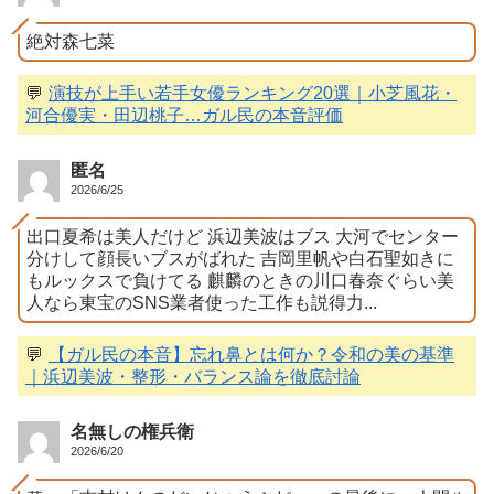
絶対森七菜
💬
演技が上手い若手女優ランキング20選｜小芝風花・
河合優実・田辺桃子…ガル民の本音評価
匿名
2026/6/25
出口夏希は美人だけど 浜辺美波はブス 大河でセンター
分けして顔長いブスがばれた 吉岡里帆や白石聖如きに
もルックスで負けてる 麒麟のときの川口春奈ぐらい美
人なら東宝のSNS業者使った工作も説得力...
💬
【ガル民の本音】忘れ鼻とは何か？令和の美の基準
｜浜辺美波・整形・バランス論を徹底討論
名無しの権兵衛
2026/6/20