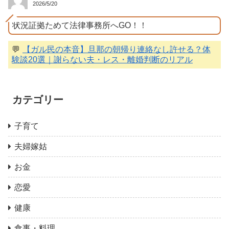
2026/5/20
状況証拠ためて法律事務所へGO！！
💬
【ガル民の本音】旦那の朝帰り連絡なし許せる？体
験談20選｜謝らない夫・レス・離婚判断のリアル
カテゴリー
子育て
夫婦嫁姑
お金
恋愛
健康
食事・料理