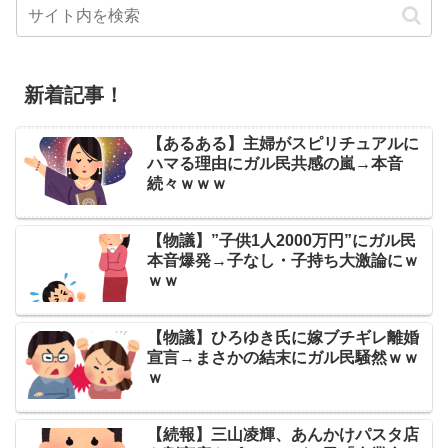
新着記事！
【あるある】主婦がスピリチュアルに
ハマる理由にガル民共感の嵐→本音
続々ｗｗｗ
【物議】”子供1人2000万円”にガル民
本音爆発→子なし・子持ち大激論にｗ
ｗｗ
【物議】ひろゆき氏に嫁ブチギレ離婚
宣言→まさかの結末にガル民騒然ｗｗ
ｗ
【続報】三山凌輝、あんかけパスタ店