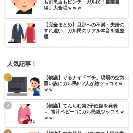
も割烹店もピンチ→ガル民「自業自
得」大合唱ｗｗｗ
【完全まとめ】旦那への不満・夫婦の
すれ違い｜ガル民のリアル本音を総整
理
人気記事！
【物議】ぐるナイ「ゴチ」現場の空気
重い説にガル民812人が総ツッコミｗ
ｗｗ
【物議】てんちむ第2子妊娠を発表
→"青汁ベビー"にガル民総ツッコミｗ
ｗｗ