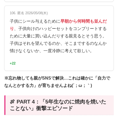
106. 匿名 2026/05/08(木)
子供にシール与えるために
早朝から何時間も並んだ
り
、子供向けのハッピーセットをコンプリートする
ために大量に買い込んだりする親見るとそう思う。
子供はそれを望んでるのか、そこまでするのなんか
情けなくないか、一度冷静に考えて欲しい。
+22
※忘れ物しても親がSNSで解決…これは確かに「自力で
なんとかする力」が育ちませんよね(´；ω；｀)
🍖 PART 4：「5年生なのに焼肉を焼いた
ことない」衝撃エピソード