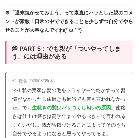
※「週末焼かせてみよう」って素直にハッとした親のコメ
ントが素敵！日常の中でできることを少しずつ自分でやら
せることが大事なんですね(*´ω｀*)
💭 PART 5：でも親が「ついやってしま
う」には理由がある
62. 匿名 2026/05/08(木)
>>1 私の実家は髪の毛をドライヤーで乾かすって習
慣がなかったし歯磨きも適当でも何も言われなかっ
た。でも
生乾きの髪はパサつくし匂いの原因
。歯磨
きは仕上げ磨きは高学年までやるべきって言われる
ぐらいだし。親が習慣づけることによってそのうち
自分でやるようになると思ってやってるよ。