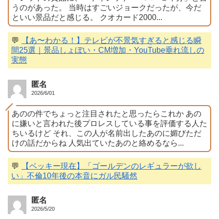
うのがあった。 当時はすごいジョークだったが、今だ
といい景品だと感じる。 クオカード2000...
💬
【あ〜わかる！】テレビが不景気すぎると感じる瞬
間25選｜景品しょぼい・CM増加・YouTube垂れ流しの
実態
匿名
2026/6/01
あのの件でちょっと注目されたと思ったらこれか あの
に嫌いと言われた後プロレスしている事を評価する人た
ちいるけど それ、この人が名前出したあのに媚びただ
けの話だからね 人気出ていたあのと絡めるなら...
💬
【ベッキー現在】「ゴールデンのレギュラーが欲し
い」不倫10年後の本音にガル民騒然
匿名
2026/5/20