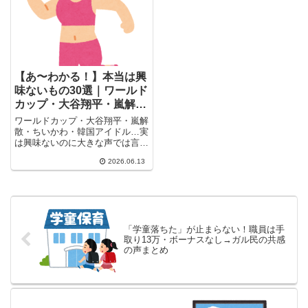
【あ〜わかる！】本当は興
味ないもの30選｜ワールド
カップ・大谷翔平・嵐解
散、ガル民の本音が集まっ
ワールドカップ・大谷翔平・嵐解
た
散・ちいかわ・韓国アイドル…実
は興味ないのに大きな声では言え
ない。ガル民539人のぶっちゃけ
2026.06.13
本音30選。職場の推し活熱弁に
も「聞いてるふり」をしてきた
30〜50代女性の共感の声が集ま
りました。
「学童落ちた」が止まらない！職員は手
取り13万・ボーナスなし→ガル民の共感
の声まとめ