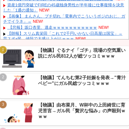
ィ大解放
NEW!
資産1億円突破でFIREの45歳独身男性が半年後に仕事復帰を決意
日本代表FW前田大然がイプスウィッチ・タウンへ移籍決定！プ
した「1通の通知」
NEW!
レミアリーグ初挑戦
NEW!
【画像】 まんさん、ブチ切れ「電車内でこういうポジのおじ、ガ
英国人「ようこそ」冨安健洋、クリスタルパレス加入が決定的
チでイラネ」→
NEW!
に！メディカル検査をパス！現地サポが歓迎！アーセナルファンも
【悲報】坂口杏里、逃走ｗｗｗｗｗｗｗｗｗｗｗ
NEW!
祝福！【海外の反応】
NEW!
【朗報】スリム真栄田「これで2千円いかない日高屋は国宝」→
キャデラックF1、致命的なブレーキ問題の原因が明らかになるも
芸スポ+民、値段で大盛り上がりｗｗｗ
NEW!
解決には至っておらずめども立たず
NEW!
【まとめ】彫り師YouTuber「客の99%はバカ」暴露→タトゥー論
争に芸スポ+民が総ツッコミｗｗｗ
NEW!
【物議】ぐるナイ「ゴチ」現場の空気重い
説にガル民812人が総ツッコミｗｗｗ
【悲報】「一生独身は気楽」に大激論→まさかのAIがスレ主を丸
裸にして塩対応かますｗｗｗ
NEW!
【悲報】酒飲めない奴はつまらない説→VIPPER大激論、トラン
プの禁酒理由まで判明ｗｗｗ
NEW!
Powered by livedoor 相互RSS
【物議】てんちむ第2子妊娠を発表→"青汁
【保存版】NGT48現役34人メンバー完全ガイド2026→正規13人
ベビー"にガル民総ツッコミｗｗｗ
の”逆ピラミッド”がヤバいｗ
NEW!
【物議】由布菜月、W杯中の上田綺世に育
児苦言→ガル民「贅沢な悩み」の声殺到ｗ
Powered by livedoor 相互RSS
ｗｗ