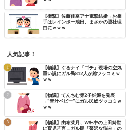
【衝撃】佐藤佳奈アナ電撃結婚→お相
手はレインボー池田、まさかの退社理
由にｗｗｗ
人気記事！
【物議】ぐるナイ「ゴチ」現場の空気
重い説にガル民812人が総ツッコミｗ
ｗｗ
【物議】てんちむ第2子妊娠を発表
→"青汁ベビー"にガル民総ツッコミｗ
ｗｗ
【物議】由布菜月、W杯中の上田綺世
に育児苦言→ガル民「贅沢な悩み」の