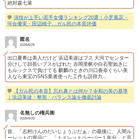
絶対森七菜
💬
演技が上手い若手女優ランキング20選｜小芝風花・
河合優実・田辺桃子…ガル民の本音評価
匿名
2026/6/25
出口夏希は美人だけど 浜辺美波はブス 大河でセンター
分けして顔長いブスがばれた 吉岡里帆や白石聖如きに
もルックスで負けてる 麒麟のときの川口春奈ぐらい美
人なら東宝のSNS業者使った工作も説得力...
💬
【ガル民の本音】忘れ鼻とは何か？令和の美の基準
｜浜辺美波・整形・バランス論を徹底討論
名無しの権兵衛
2026/6/20
昔、「志村けんのだいじょうぶだぁ」の最後に、人間ル
ーレットの賞品に、「トイレットペーパー１年分」と言