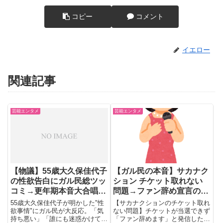
コピー
コメント
イエロー
関連記事
芸能エンタメ
芸能エンタメ
【物議】55歳大久保佳代子
【ガル民の本音】サカナク
の性欲告白にガル民総ツッ
ション チケット取れない
コミ→更年期本音大合唱に
問題→ファン辞め宣言の是
ｗｗｗ
非と山口一郎の誠実な対応
55歳大久保佳代子が明かした"性
【サカナクションのチケット取れ
欲事情"にガル民が大反応。「気
ない問題】チケットが当選できず
持ち悪い」「誰にも迷惑かけてな
「ファン辞めます」と発信した声