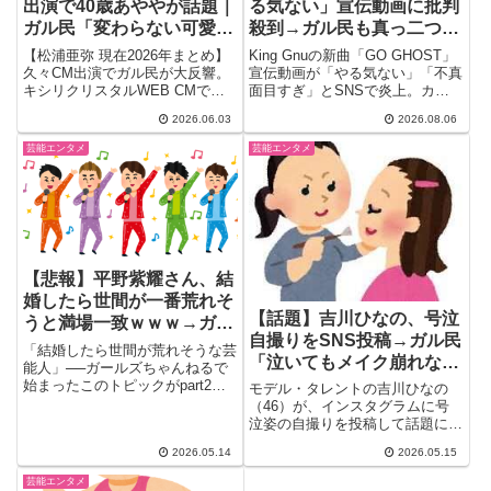
出演で40歳あややが話題｜
る気ない」宣伝動画に批判
ガル民「変わらない可愛
殺到→ガル民も真っ二つに
さ」「懐かしい」本音まと
ｗｗｗ
【松浦亜弥 現在2026年まとめ】
King Gnuの新曲「GO GHOST」
め
久々CM出演でガル民が大反響。
宣伝動画が「やる気ない」「不真
キシリクリスタルWEB CMで爽
面目すぎ」とSNSで炎上。カン
やかに歌唱、「変わらない可愛
ペ棒読み＆ふんぞり返りの態度に
2026.06.03
2026.08.06
さ」「ティセラ懐かしい」「旦那
ガル民は批判派と擁護派で真っ二
一筋で幸せそう」などの本音コメ
つに分裂し791コメント突破。
芸能エンタメ
芸能エンタメ
ント20選を厳選。ハロプロ黄金
King Gnuの”いつもの態度”、あな
期を知る世代必見のまとめです。
たはどう思う？
【悲報】平野紫耀さん、結
婚したら世間が一番荒れそ
【話題】吉川ひなの、号泣
うと満場一致ｗｗｗ→ガル
自撮りをSNS投稿→ガル民
民「匂わせ女だけは選ばな
「結婚したら世間が荒れそうな芸
「泣いてもメイク崩れな
いで」
能人」──ガールズちゃんねるで
い！どこのコスメ？」
始まったこのトピックがpart2ま
モデル・タレントの吉川ひなの
で達し、2700件超のコメ...
（46）が、インスタグラムに号
泣姿の自撮りを投稿して話題に。
「2024年は、とっても辛かっ
2026.05.14
2026.05.15
た...
芸能エンタメ