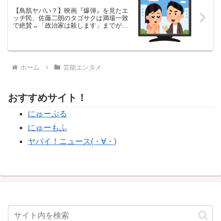
【鳥肌ヤバい？】映画『爆弾』を見たエ
ッヂ民、佐藤二朗のタゴサクは満場一致
で絶賛→「政治家は殺します」までがピ
ーク発言と中日ドラゴンズいじりでスレ
が大盛り上がりｗｗｗ
ホーム
芸能エンタメ
おすすめサイト！
にゅーぷる
にゅーもふ
ヤバイ！ニュース(・∀・)