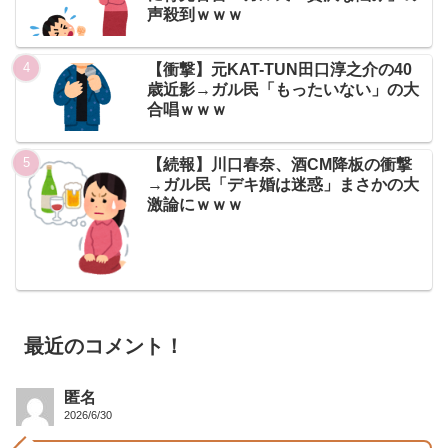
声殺到ｗｗｗ
【衝撃】元KAT-TUN田口淳之介の40
歳近影→ガル民「もったいない」の大
合唱ｗｗｗ
【続報】川口春奈、酒CM降板の衝撃
→ガル民「デキ婚は迷惑」まさかの大
激論にｗｗｗ
最近のコメント！
匿名
2026/6/30