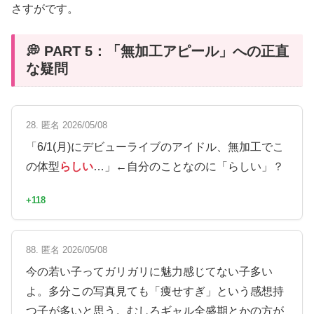
さすがです。
💭 PART 5：「無加工アピール」への正直
な疑問
28. 匿名 2026/05/08
「6/1(月)にデビューライブのアイドル、無加工でこ
の体型
らしい
…」←自分のことなのに「らしい」？
+118
88. 匿名 2026/05/08
今の若い子ってガリガリに魅力感じてない子多い
よ。多分この写真見ても「痩せすぎ」という感想持
つ子が多いと思う。むしろギャル全盛期とかの方が