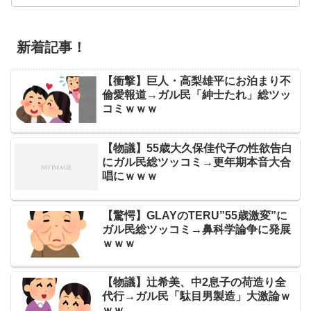
新着記事！
【衝撃】巨人・高梨雄平にお泊まり不
倫愛報道→ガル民「紳士たれ」総ツッ
コミｗｗｗ
【物議】55歳大久保佳代子の性欲告白
にガル民総ツッコミ→更年期本音大合
唱にｗｗｗ
【驚愕】GLAYのTERU”55歳激変”に
ガル民総ツッコミ→鼻科学論争に発展
ｗｗｗ
【物議】辻希美、中2息子の荷造り全
代行→ガル民「駄目男製造」大激論ｗ
ｗｗ