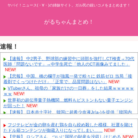
ヤバイ！ニュース(・∀・)の姉妹サイト。ガル民の鋭いコメをまとめます！
がるちゃんまとめ！
速報！
【速報】 中2男子、野球部の練習中に頭部を強打しCT検査→70代
医師「問題ないです」→中学生死亡「他人のCT画像みてました」
NEW!
【悲報】 中国、橋の欄干が強風一発で粉々に 鉄筋ゼロ 当局「接
着剤でくっつけただけ」「正常で、品質問題はない」
NEW!
VTuberさん、祖母の「家族だけの一日葬」をした結果ｗｗｗｗｗ
ｗｗ
NEW!
世界初の超伝導量子熱機関…燃料もピストンもない量子エンジン
が回った！
NEW!
【速報】 日本赤十字社、韓国に超希少血液Jr(a-)を提供「韓国内
では適合する血液を確保できなかった」※今回で4回目
NEW!
伊Autosprint誌：ニューエイ代表渾身のアストンマーチンAMR26
フジテレビが金の卵を産む鶏を自ら絞め殺した模様、社運を賭け
を改善に導いた最大の功労者はカルディレ
NEW!
たドル箱コンテンツが御蔵入りになってしまい……
NEW!
【画像】 小倉ゆうか(27)さん、7年ぶり『FRIDAY』表紙で神ボデ
【悲報】 ロシアさん、ついに国民の財産を没収しはじめる
NEW!