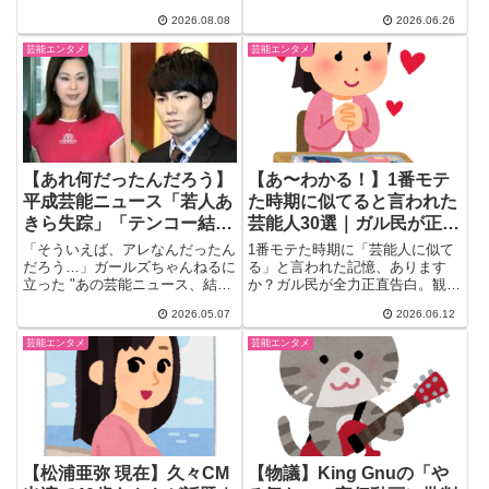
いから別にいい」と賛否が真っ二
にガル民がリアルに反応。山口一
2026.08.08
2026.06.26
つに割れる中、40〜50代のガル
郎の誠実な対応への感動、ステー
民からは更年期世代ならではのリ
タス制チケットへの疑問、ライブ
芸能エンタメ
芸能エンタメ
アルな本音告白も続々と集まる展
難民の体験談まで、30-50代女性
開になった。大久保佳代子の告白
のホンネを758コメントから厳選
の全貌とは。
してお届けします。
【あれ何だったんだろう】
【あ〜わかる！】1番モテ
平成芸能ニュース「若人あ
た時期に似てると言われた
きら失踪」「テンコー結婚
芸能人30選｜ガル民が正直
報道」
告白
「そういえば、アレなんだったん
1番モテた時期に「芸能人に似て
だろう…」ガールズちゃんねるに
る」と言われた記憶、あります
立った "あの芸能ニュース、結局
か？ガル民が全力正直告白。観月
なんだったの？" トピが大盛...
ありさ・松嶋菜々子・井川遥から
2026.05.07
2026.06.12
「東郷平八郎」まで爆笑回答続
出。90年代カリスマ世代のビフ
芸能エンタメ
芸能エンタメ
ォーアフター告白まで全6パート
でまとめました。
【松浦亜弥 現在】久々CM
【物議】King Gnuの「や