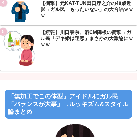
【衝撃】元KAT-TUN田口淳之介の40歳近
影→ガル民「もったいない」の大合唱ｗｗ
ｗ
【続報】川口春奈、酒CM降板の衝撃→ガ
ル民「デキ婚は迷惑」まさかの大激論にｗ
ｗｗ
「無加工でこの体型」アイドルにガル民
「バランスが大事」→ルッキズム&スタイル
論まとめ