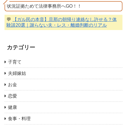
状況証拠ためて法律事務所へGO！！
💬
【ガル民の本音】旦那の朝帰り連絡なし許せる？体
験談20選｜謝らない夫・レス・離婚判断のリアル
カテゴリー
子育て
夫婦嫁姑
お金
恋愛
健康
食事・料理