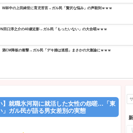
朝鮮のビアガール、エッッッッッッッッッッッッッッッッッ！
例の美人すぎるおにぎり屋さん、裏でおっさんが握っていたｗｗｗ
ｗｗｗｗｗｗｗｗ
NEW!
【物議】てんちむ第2子妊娠を発表→"青汁ベビー"にガル民
幌に謎の黒い物体、距離50m→+民の犯人探しゲームがカオスすぎ
W!
【物議】由布菜月、W杯中の上田綺世に育児苦言→ガル民「
by livedoor 相互RSS
【衝撃】元KAT-TUN田口淳之介の40歳近影→ガル民「も
【続報】川口春奈、酒CM降板の衝撃→ガル民「デキ婚は迷