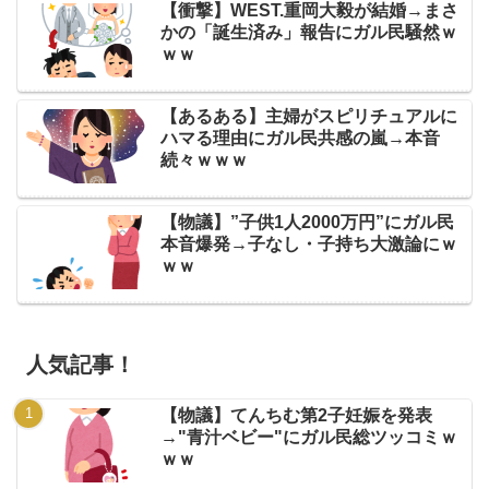
【衝撃】WEST.重岡大毅が結婚→まさ
かの「誕生済み」報告にガル民騒然ｗ
ｗｗ
【あるある】主婦がスピリチュアルに
ハマる理由にガル民共感の嵐→本音
続々ｗｗｗ
【物議】”子供1人2000万円”にガル民
本音爆発→子なし・子持ち大激論にｗ
ｗｗ
人気記事！
【物議】てんちむ第2子妊娠を発表
→"青汁ベビー"にガル民総ツッコミｗ
ｗｗ