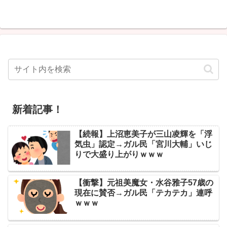
新着記事！
【続報】上沼恵美子が三山凌輝を「浮
気虫」認定→ガル民「宮川大輔」いじ
りで大盛り上がりｗｗｗ
【衝撃】元祖美魔女・水谷雅子57歳の
現在に賛否→ガル民「テカテカ」連呼
ｗｗｗ