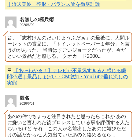
｜浜辺美波・整形・バランス論を徹底討論
名無しの権兵衛
2026/6/20
昔、「志村けんのだいじょうぶだぁ」の最後に、人間ル
ーレットの賞品に、「トイレットペーパー１年分」と言
うのがあった。 当時はすごいジョークだったが、今だ
といい景品だと感じる。 クオカード2000...
💬
【あ〜わかる！】テレビが不景気すぎると感じる瞬
間25選｜景品しょぼい・CM増加・YouTube垂れ流しの
実態
匿名
2026/6/01
あのの件でちょっと注目されたと思ったらこれか あの
に嫌いと言われた後プロレスしている事を評価する人た
ちいるけど それ、この人が名前出したあのに媚びただ
けの話だからね 人気出ていたあのと絡めるなら...