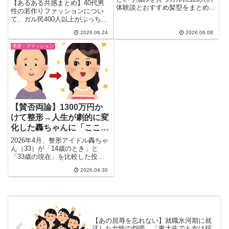
ツ・清潔感でガル民が語る
【あるある共感まとめ】40代男
体験談とおすすめ髪型をまとめま
本音
性の若作りファッションについ
した。ひし形ボブ・くびれ巻き・
て、ガル民400人以上がぶっちゃ
ショートカットなど実際に試した
け。茶髪の落とし穴・ハーフパン
女性たちのリアルな感想を一挙紹
2026.06.24
2026.06.08
ツ問題・清潔感NG例から、実は
介。白髪問題・髪質の変化・美容
「好きな服でいい」派の意外な本
美容・ファッション
院への頻度など、アラフォー世代
音まで、30選のリアルな声をま
の本音が満載です。
とめました。夫の格好が気になる
30〜50代女性必見。
【賛否両論】1300万円か
けて整形→人生が劇的に変
化した轟ちゃんに「ここま
で変わるのすごい」｜ガル
2026年4月、整形アイドル轟ちゃ
ちゃんで議論沸騰
ん（33）が「14歳のとき」と
「33歳の現在」を比較した投稿
を行い、総額1300万円か...
2026.04.30
【あの屈辱を忘れない】就職氷河期に就
活した女性の怨嗟…「東大生でも女は採