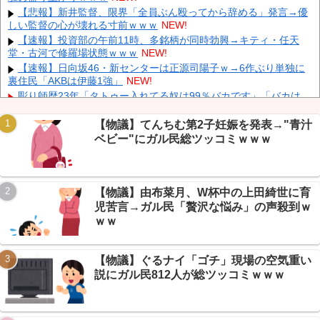
【悲報】 メディアが使う主語デカ言葉の正体、ガチでこれだった
【悲報】新井監督、限界「全員ぶん殴ってから辞める」発言→優
ｗｗｗｗ
NEW!
しい監督の心が壊れる寸前ｗｗｗ
NEW!
【韓国株】 7月のKOSPI 28.9％下落…通貨危機を超える過去最大
【速報】投資部の午前11時、多銘柄が同時勃興→キティ・任天
の下げ幅
NEW!
堂・古河で修羅場状態ｗｗｗ
NEW!
【ニュース】 中国政府「台風１３号に三峡ダムが耐えられない！
【速報】日向坂46・新センターは正源司陽子ｗ→6作ぶり単独に
全開放流しろ！」⇒ 下流域の街が壊滅状態ｗｗｗｗｗ
NEW!
裏住民「AKBは伊藤1強」
NEW!
彫り師歴23年「タトゥー入れてる奴は99％バカです」「バカは
5000円が好き」無断キャンセル、挨拶できない、金がない…客層を
ぶっちゃけ
NEW!
【物議】てんちむ第2子妊娠を発表→"青汁
【画像】 PS6と新型PSPのリーク写真ｗｗｗｗｗｗｗｗｗｗｗｗ
ベビー"にガル民総ツッコミｗｗｗ
ｗｗｗｗｗｗｗ
NEW!
Powered by livedoor 相互RSS
【画像】 ちびまる子ちゃん、とんでもないガチャガチャを発売し
てしまうｗｗｗｗ
NEW!
【物議】由布菜月、W杯中の上田綺世に育
【悲報】ひろゆき氏「ネットにコメントする奴は暇人」→5ch民
「じゃあお前は？」の大反撃くらうｗｗｗ
NEW!
児苦言→ガル民「贅沢な悩み」の声殺到ｗ
兄が首吊った。理由はイジメ…俺の両親離婚で母は自サツし家庭
ｗｗ
崩壊→首謀者を探しだした俺は会社と妻子を特定→結果、実刑受け
た。子に復讐されるだろ...
NEW!
【物議】ぐるナイ「ゴチ」現場の空気重い
説にガル民812人が総ツッコミｗｗｗ