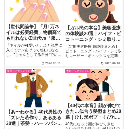
カラー後のケアにも使えるまと
ます。
め！
【世代間論争】「月1万ネ
【ガル民の本音】美容医療
イルは必要経費」物価高で
の体験談20選｜ハイフ・ピ
も削れないZ世代vs「服よ
コトーニング・シミ取りの
り先に髪洗え」ガル民の本
効果と痛みのリアル
「ネイルが可愛いと、ふと視界に
【定期美容医療 体験談まとめ】
音｜賛否両論まとめ
入ってテンあげって感じになる
ピコトーニング・ハイフ・シミ取
し、"ちゃんとしてる自分"でいら
りレーザー・ボトックスを定期的
れる気がするんです。逆にネイ
に受けているガル民のリアルな声
ル...
2026.05.11
2026.06.18
を厳選。シミのイタチごっこ問
題、ハイフの痛みの実態、年間コ
美容・ファッション
美容・ファッション
スト感まで、クリニックでは聞け
ない本音を一気にチェック！
【40代の本音】顔が伸びて
きた…似合う髪型まとめ20
【あ〜わかる】40代男性の
選｜ひし形ボブ・くびれ巻
「ズレた若作り」あるある
きのリアル感想
30選｜茶髪・ハーフパン
40代になって顔が伸びてきた…
という悩みを持つガル民120人の