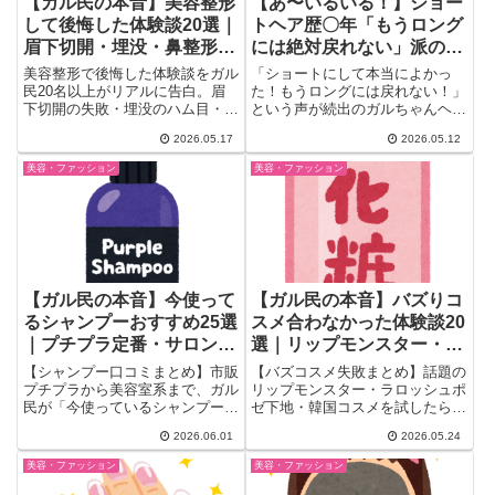
【ガル民の本音】美容整形
【あ〜いるいる！】ショー
して後悔した体験談20選｜
トヘア歴〇年「もうロング
眉下切開・埋没・鼻整形の
には絶対戻れない」派のあ
失敗リスクをリアルに告白
るある語り｜刈り上げ・美
美容整形で後悔した体験談をガル
「ショートにして本当によかっ
容院問題・夏の日焼けまで
民20名以上がリアルに告白。眉
た！もうロングには戻れない！」
下切開の失敗・埋没のハム目・鼻
という声が続出のガルちゃんヘア
プロテのズレ・糸リフトの無駄遣
トピ。ショート歴数年〜数十年の
2026.05.17
2026.05.12
いまで。手術前に知っておきたい
ガ...
失敗リスクと選ぶべきクリニック
美容・ファッション
美容・ファッション
の見極め方を徹底まとめ。
【ガル民の本音】今使って
【ガル民の本音】バズりコ
るシャンプーおすすめ25選
スメ合わなかった体験談20
｜プチプラ定番・サロン
選｜リップモンスター・ラ
系・縮毛矯正向けを徹底比
ロポ・韓国コスメ失敗まと
【シャンプー口コミまとめ】市販
【バズコスメ失敗まとめ】話題の
較
め
プチプラから美容室系まで、ガル
リップモンスター・ラロッシュポ
民が「今使っているシャンプー」
ゼ下地・韓国コスメを試したら合
をリアルな声で紹介。メリット・
わなかった！ガル民20人のリア
2026.06.01
2026.05.24
LUX・ダイアン・ミルボン・ジア
ルな失敗体験談を厳選。唇荒れ・
ンサーなど25品以上を髪質・頭
ニキビ・脂浮きの原因と、肌質別
美容・ファッション
美容・ファッション
皮悩み別に整理。縮毛矯正・ヘア
の対策コメントも一緒にご紹介し