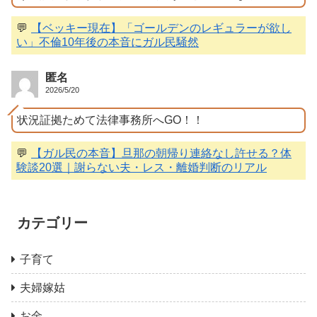
💬
【ベッキー現在】「ゴールデンのレギュラーが欲し
い」不倫10年後の本音にガル民騒然
匿名
2026/5/20
状況証拠ためて法律事務所へGO！！
💬
【ガル民の本音】旦那の朝帰り連絡なし許せる？体
験談20選｜謝らない夫・レス・離婚判断のリアル
カテゴリー
子育て
夫婦嫁姑
お金