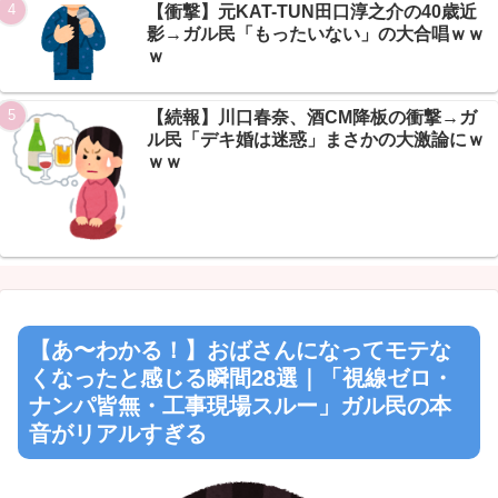
Powered by livedoor 相互RSS
【衝撃】元KAT-TUN田口淳之介の40歳近
影→ガル民「もったいない」の大合唱ｗｗ
ｗ
【続報】川口春奈、酒CM降板の衝撃→ガ
ル民「デキ婚は迷惑」まさかの大激論にｗ
ｗｗ
【あ〜わかる！】おばさんになってモテな
くなったと感じる瞬間28選｜「視線ゼロ・
ナンパ皆無・工事現場スルー」ガル民の本
音がリアルすぎる