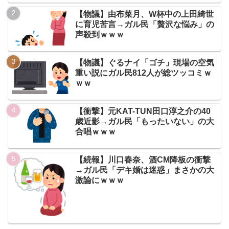
【物議】由布菜月、W杯中の上田綺世
に育児苦言→ガル民「贅沢な悩み」の
声殺到ｗｗｗ
【物議】ぐるナイ「ゴチ」現場の空気
重い説にガル民812人が総ツッコミｗ
ｗｗ
【衝撃】元KAT-TUN田口淳之介の40
歳近影→ガル民「もったいない」の大
合唱ｗｗｗ
【続報】川口春奈、酒CM降板の衝撃
→ガル民「デキ婚は迷惑」まさかの大
激論にｗｗｗ