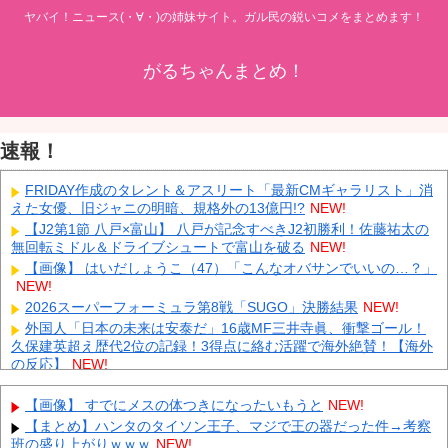
ヤバイ！ニュース(・∀・)の姉妹サイト。ガル民の鋭いコメをまとめます！
がるちゃんまとめ！
速報！
FRIDAY作成のタレント＆アスリート「最新CMギャラリスト」消
えた女優、旧ジャニの明暗、規格外の13億円!?
NEW!
【J2第1節 八戸×富山】 八戸が記念すべきJ2初勝利！佐藤祐太の
無回転ミドル＆ドライブシュートで富山を破る
NEW!
【画像】 はいだしょうこ（47）「こんなオバサンでいいの…？」
NEW!
2026スーパーフォーミュラ第8戦「SUGO」決勝結果
NEW!
外国人「日本の未来は安泰だ」16歳MF三井寺眞、衝撃ゴール！
久保建英超え歴代2位の記録！3得点に絡む活躍で海外絶賛！【海外
の反応】
NEW!
中国「大豪雨！」三峡ダム「基礎部分破損」中国「全力放流！」
台風13号「中国上陸予測」台風15号「中国接近（画像」中国「台風
【画像】 すでにメスの体つきになったいもうと
NEW!
同時上陸！（穀物生産が壊滅危機」→
NEW!
【まとめ】ハンタのタイソン王子、マジで王の器だった件→考察
大学生ワイ、株で大儲けしてしまうｗｗｗｗｗｗｗｗｗｗ
NEW!
班の盛り上がりｗｗｗ
NEW!