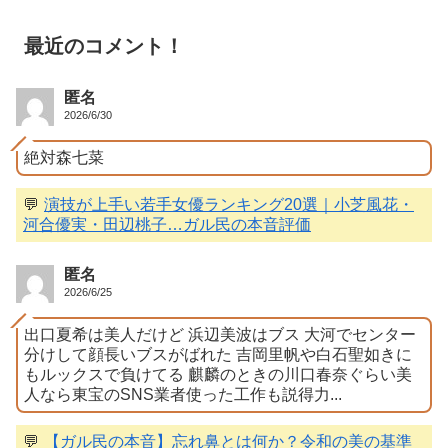
最近のコメント！
匿名
2026/6/30
絶対森七菜
💬
演技が上手い若手女優ランキング20選｜小芝風花・
河合優実・田辺桃子…ガル民の本音評価
匿名
2026/6/25
出口夏希は美人だけど 浜辺美波はブス 大河でセンター
分けして顔長いブスがばれた 吉岡里帆や白石聖如きに
もルックスで負けてる 麒麟のときの川口春奈ぐらい美
人なら東宝のSNS業者使った工作も説得力...
💬
【ガル民の本音】忘れ鼻とは何か？令和の美の基準