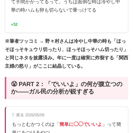
て手間かかってるって。うちは面倒な時は冷やし中
華の時ハムも卵も切らないで乗っけてる
+52
※筆者ツッコミ → 野々村さんは冷やし中華の時も「ほっ
そほっそキュウリ切ったり、ほっそほっそハム切ったり」
と同じネタを披露済み。年に一度は確実に炸裂する「関西
主婦の怒り」がここに結晶している。
😤 PART 2：「でいいよ」の何が腹立つの
か——ガル民の分析が鋭すぎる
7. 匿名 2026/05/09
もっとむかつくのは「
簡単に◯◯でいいよ
」って簡
単にをつけるやつ