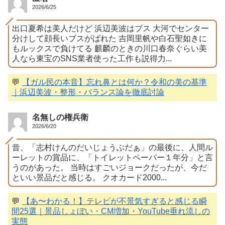
2026/6/25
出口夏希は美人だけど 浜辺美波はブス 大河でセンター
分けして顔長いブスがばれた 吉岡里帆や白石聖如きに
もルックスで負けてる 麒麟のときの川口春奈ぐらい美
人なら東宝のSNS業者使った工作も説得力...
💬
【ガル民の本音】忘れ鼻とは何か？令和の美の基準
｜浜辺美波・整形・バランス論を徹底討論
名無しの権兵衛
2026/6/20
昔、「志村けんのだいじょうぶだぁ」の最後に、人間ル
ーレットの賞品に、「トイレットペーパー１年分」と言
うのがあった。 当時はすごいジョークだったが、今だ
といい景品だと感じる。 クオカード2000...
💬
【あ〜わかる！】テレビが不景気すぎると感じる瞬
間25選｜景品しょぼい・CM増加・YouTube垂れ流しの
実態