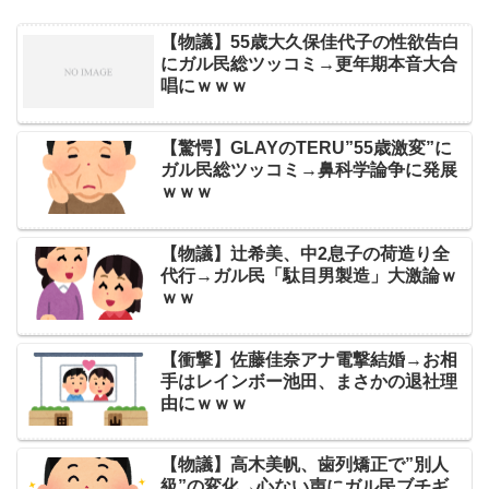
【物議】55歳大久保佳代子の性欲告白
にガル民総ツッコミ→更年期本音大合
唱にｗｗｗ
【驚愕】GLAYのTERU”55歳激変”に
ガル民総ツッコミ→鼻科学論争に発展
ｗｗｗ
【物議】辻希美、中2息子の荷造り全
代行→ガル民「駄目男製造」大激論ｗ
ｗｗ
【衝撃】佐藤佳奈アナ電撃結婚→お相
手はレインボー池田、まさかの退社理
由にｗｗｗ
【物議】高木美帆、歯列矯正で”別人
級”の変化→心ない声にガル民ブチギ