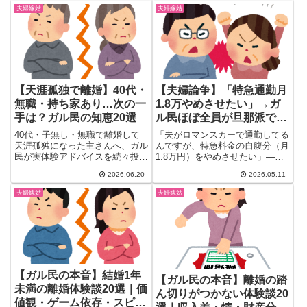
ペルガー夫との同居の辛さ、子供
夫婦嫁姑
夫婦嫁姑
の立場からのリアルな声、経済力
なしでの離婚準備まで徹底まと
め。
【天涯孤独で離婚】40代・
【夫婦論争】「特急通勤月
無職・持ち家あり…次の一
1.8万やめさせたい」→ガ
手は？ガル民の知恵20選
ル民ほぼ全員が旦那派で完
全終了ｗｗｗ
40代・子無し・無職で離婚して
「夫がロマンスカーで通勤してる
天涯孤独になった主さんへ、ガル
んですが、特急料金の自腹分（月
民が実体験アドバイスを続々投
1.8万円）をやめさせたい」――
稿。持ち家を手放すべきか？仕事
そんな相談をガールズちゃんね...
2026.06.20
2026.05.11
はどうする？保証人なしで賃貸を
借りる方法は？同じ境遇を乗り越
夫婦嫁姑
夫婦嫁姑
えた女性たちの本音と知恵を一気
にまとめました。
【ガル民の本音】結婚1年
【ガル民の本音】離婚の踏
未満の離婚体験談20選｜価
ん切りがつかない体験談20
値観・ゲーム依存・スピー