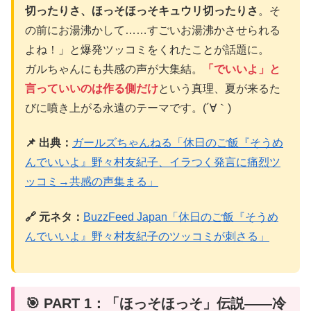
切ったりさ、ほっそほっそキュウリ切ったりさ
。そ
の前にお湯沸かして……すごいお湯沸かさせられる
よね！」と爆発ツッコミをくれたことが話題に。
ガルちゃんにも共感の声が大集結。
「でいいよ」と
言っていいのは作る側だけ
という真理、夏が来るた
びに噴き上がる永遠のテーマです。(´∀｀)
📌 出典：
ガールズちゃんねる「休日のご飯『そうめ
んでいいよ』野々村友紀子、イラつく発言に痛烈ツ
ッコミ→共感の声集まる」
🔗 元ネタ：
BuzzFeed Japan「休日のご飯『そうめ
んでいいよ』野々村友紀子のツッコミが刺さる」
🎯 PART 1：「ほっそほっそ」伝説——冷