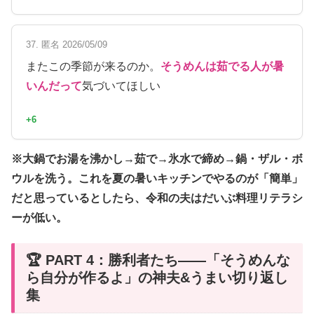
37. 匿名 2026/05/09
またこの季節が来るのか。
そうめんは茹でる人が暑
いんだって
気づいてほしい
+6
※大鍋でお湯を沸かし→茹で→氷水で締め→鍋・ザル・ボ
ウルを洗う。これを夏の暑いキッチンでやるのが「簡単」
だと思っているとしたら、令和の夫はだいぶ料理リテラシ
ーが低い。
🏆 PART 4：勝利者たち——「そうめんな
ら自分が作るよ」の神夫&うまい切り返し
集