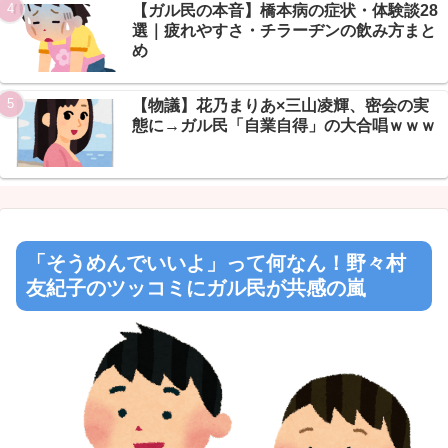
Powered by livedoor 相互RSS
【ガル民の本音】橋本病の症状・体験談28
選｜疲れやすさ・チラーヂンの飲み方まと
め
【物議】花乃まりあ×三山凌輝、密会の実
態に→ガル民「自業自得」の大合唱ｗｗｗ
「そうめんでいいよ」って何なん！野々村
友紀子のツッコミにガル民が共感の嵐