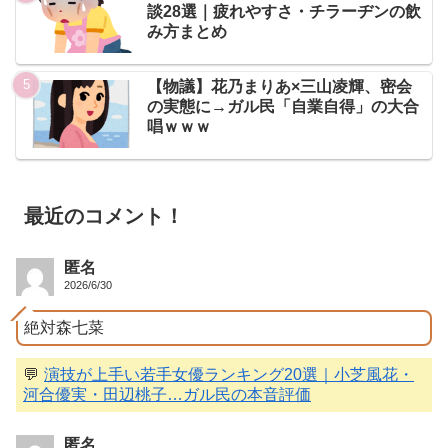
談28選｜疲れやすさ・チラーヂンの飲
み方まとめ
【物議】花乃まりあ×三山凌輝、密会
の実態に→ガル民「自業自得」の大合
唱ｗｗｗ
最近のコメント！
匿名
2026/6/30
絶対森七菜
💬
演技が上手い若手女優ランキング20選｜小芝風花・
河合優実・田辺桃子…ガル民の本音評価
匿名