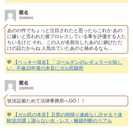
匿名
2026/6/01
あのの件でちょっと注目されたと思ったらこれか あの
に嫌いと言われた後プロレスしている事を評価する人た
ちいるけど それ、この人が名前出したあのに媚びただ
けの話だからね 人気出ていたあのと絡めるなら...
💬
【ベッキー現在】「ゴールデンのレギュラーが欲し
い」不倫10年後の本音にガル民騒然
匿名
2026/5/20
状況証拠ためて法律事務所へGO！！
💬
【ガル民の本音】旦那の朝帰り連絡なし許せる？体
験談20選｜謝らない夫・レス・離婚判断のリアル