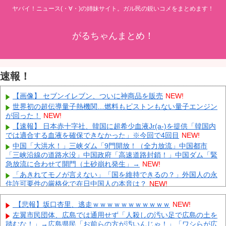
ヤバイ！ニュース(・∀・)の姉妹サイト。ガル民の鋭いコメをまとめます！
がるちゃんまとめ！
速報！
【画像】 セブンイレブン、ついに神商品を販売
NEW!
世界初の超伝導量子熱機関…燃料もピストンもない量子エンジン
が回った！
NEW!
【速報】 日本赤十字社、韓国に超希少血液Jr(a-)を提供「韓国内
では適合する血液を確保できなかった」※今回で4回目
NEW!
中国「大洪水！」三峡ダム「9門開放！（全力放流」中国都市
「三峡沿線の道路水没」中国政府「高速道路封鎖！」中国ダム「緊
急放流に合わせて開門（土砂崩れ発生」→
NEW!
「あきれてモノが言えない」「国を維持できるの？」外国人の永
住許可要件の厳格化で在日中国人の本音は？
NEW!
藤あや子が事務所独立でモメていた!?バーニング二代目社長が売
上やギャラの配分を明かして異例の告白
NEW!
【悲報】坂口杏里、逃走ｗｗｗｗｗｗｗｗｗｗｗ
NEW!
キャデラックF1、致命的なブレーキ問題の原因が明らかになるも
左翼市民団体、広島では通用せず「人殺しの汚い足で広島の土を
解決には至っておらずめども立たず
NEW!
踏むな！」→広島県民「お前らの方が汚いんじゃ！」「ワシらが広