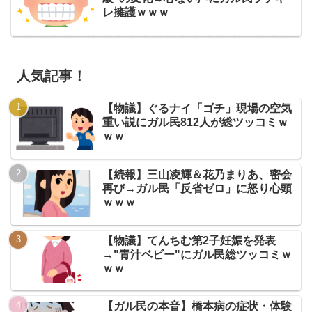
レ擁護ｗｗｗ
人気記事！
【物議】ぐるナイ「ゴチ」現場の空気
重い説にガル民812人が総ツッコミｗ
ｗｗ
【続報】三山凌輝＆花乃まりあ、密会
再び→ガル民「反省ゼロ」に怒り心頭
ｗｗｗ
【物議】てんちむ第2子妊娠を発表
→"青汁ベビー"にガル民総ツッコミｗ
ｗｗ
【ガル民の本音】橋本病の症状・体験