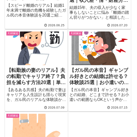
選｜収入差・情・財産分与
ド離婚のリアル
【スピード離婚のリアル】結婚1
のリアル
結婚15年、夫の収入が少なく家
年未満で離婚の危機を経験したガ
事もしないことに悩み「離婚の踏
ル民の本音体験談を20選ご紹
ん切りがつかない」と相談したガ
介。ゲーム依存の夫・価値観のズ
ル民に、107件の本音コメントが
レ・話し合い拒否など実際の離婚
2026.06.25
2026.07.20
集結。情との向き合い方、別居と
原因から「早いほどいい」先輩ガ
いう選択肢、財産分与や婚姻費用
夫婦嫁姑
夫婦嫁姑
ル民の助言、再婚で幸せになった
の注意点まで、離婚を迷うアラフ
体験談まで一気にまとめ。
ィフ女性のリアルな声と後押しを
まとめました。
【転勤族の妻のリアル】夫
【ガル民の本音】ギャンブ
の転勤でキャリア終了？負
ル好きとの結婚は許せる？
担を減らす方法20選｜単身
体験談25選｜お小遣いの範
赴任・お金の本音
囲・離婚に至った実例まと
【あるある共感】夫の転勤で妻は
【ガル民の本音】ギャンブル好き
め
キャリアも人生設計も揺らぐ現実
との結婚、どこまで許せる？お小
を、ガル民のリアルな体験談から
遣いの範囲ならOKという声か
解説。単身赴任か帯同か、お金・
ら、父親や元夫の依存症で家庭が
2026.07.09
2026.07.15
仕事・子どもへの影響まで転勤族
壊れた壮絶な体験談まで、126件
の妻が直面する本音を20選まと
のリアルな声を25選厳選しまし
夫婦嫁姑
めました。負担を減らすエリア職
た。離婚に至った実例やうまくい
制度や単身赴任の工夫、実際に使
ってる夫婦の秘訣、依存症のサイ
える対処法も紹介します。
ンまで一気にチェックできます。