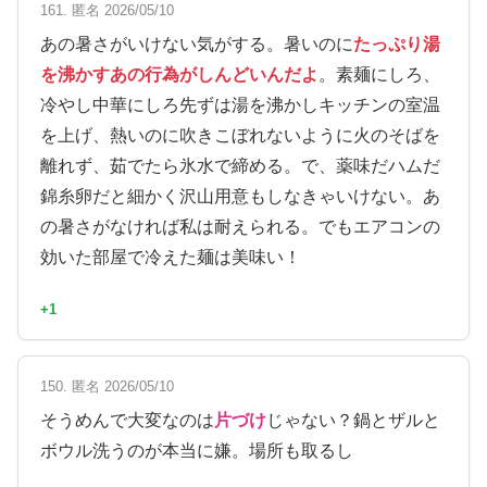
161. 匿名 2026/05/10
あの暑さがいけない気がする。暑いのに
たっぷり湯
を沸かすあの行為がしんどいんだよ
。素麺にしろ、
冷やし中華にしろ先ずは湯を沸かしキッチンの室温
を上げ、熱いのに吹きこぼれないように火のそばを
離れず、茹でたら氷水で締める。で、薬味だハムだ
錦糸卵だと細かく沢山用意もしなきゃいけない。あ
の暑さがなければ私は耐えられる。でもエアコンの
効いた部屋で冷えた麺は美味い！
+1
150. 匿名 2026/05/10
そうめんで大変なのは
片づけ
じゃない？鍋とザルと
ボウル洗うのが本当に嫌。場所も取るし