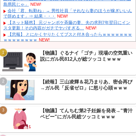
島県民じゃ」
NEW!
【画像】 テレ朝の気象予報士さん、意外と小さかった
NEW!
会社「君、転勤ね」→ 男性社員「それなら妻のほうが稼ぎいいん
やっぱり肉が好き
NEW!
で辞めます」⇒ 結果・・・
NEW!
外国人「2026年バロンドールは誰が受賞すべき?」エンバペ、今
【ネット騒然】 元ジャンポケ斉藤の妻、夫の求刑7年翌日にイン
季無冠でも初受賞か!?海外ファンが考える本命とは!?【海外の反
スタ更新！その内容がガチでヤバすぎる…
NEW!
応】
NEW!
【悲報】 とにかくヤりたくてブスと付き合ったらｗｗｗｗｗｗｗ
ｗｗｗｗｗｗｗｗ
NEW!
【衝撃】VTuber因幡はねる、祖母の一日葬でも175万円→「都会
は高いな」の声ｗｗｗ
NEW!
【物議】ぐるナイ「ゴチ」現場の空気重い
【速報】レインボー池田、元読売テレビ佐藤佳奈アナと電撃結婚
説にガル民812人が総ツッコミｗｗｗ
Powered by livedoor 相互RSS
→馴れ初め全部まとめたｗｗｗ
NEW!
【悲報】テレ東アナ『カメラ向けるな！』投稿がブーメランｗｗ
ｗ取材クルーも一般人撮りまくりだったｗｗｗ何様やねんｗｗｗ
NEW!
【続報】三山凌輝＆花乃まりあ、密会再び
【速報】PCA、WAR8.0で大谷超え→守備最高評価にエッヂ民大
→ガル民「反省ゼロ」に怒り心頭ｗｗｗ
紛糾ｗｗｗ
NEW!
【まとめ】靖国神社、まさかのコスプレ禁止令→愛国コスプレ会
場化していた過去画像にネット民阿鼻叫喚ｗｗｗ
NEW!
【物議】てんちむ第2子妊娠を発表→"青汁
ベビー"にガル民総ツッコミｗｗｗ