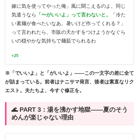
嫁に気を使ってやった俺」風に聞こえるのよ。同じ
気遣うなら
「〜がいいよ」って言わないと。
「冷た
い素麺が食べたいなあ。暑いけど作ってくれる？」
って言われたら、市販の天かすをつけようかなぐら
いの穏やかな気持ちで麺茹でられるわ
+25
※「でいいよ」と「がいいよ」——この一文字の差に全て
が詰まっている。前者はナニサマ発言、後者は素直なリク
エスト。夫たちよ、今すぐ修正を。
🌊 PART 3：湯を沸かす地獄——夏のそう
めんが楽じゃない理由