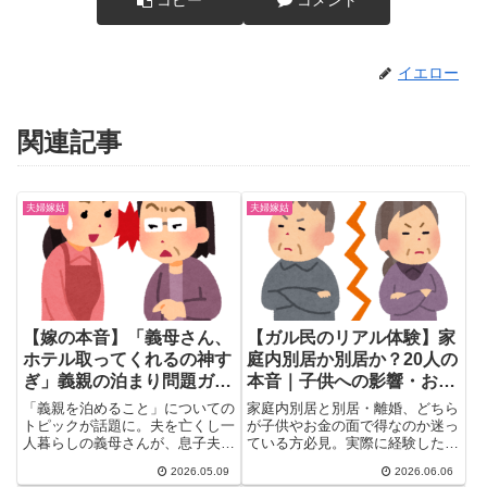
イエロー
関連記事
夫婦嫁姑
夫婦嫁姑
【嫁の本音】「義母さん、
【ガル民のリアル体験】家
ホテル取ってくれるの神す
庭内別居か別居か？20人の
ぎ」義親の泊まり問題ガル
本音｜子供への影響・お
民150件の本音まとめ｜良
金・決断のコツ
「義親を泊めること」についての
家庭内別居と別居・離婚、どちら
距離感の秘訣とは
トピックが話題に。夫を亡くし一
が子供やお金の面で得なのか迷っ
人暮らしの義母さんが、息子夫婦
ている方必見。実際に経験したガ
の新居に遊びに行くことになっ
ル民20人の本音体験談をまとめ
2026.05.09
2026.06.06
た...
ました。カサンドラ症候群・アス