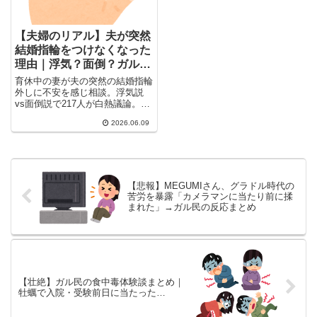
【夫婦のリアル】夫が突然
結婚指輪をつけなくなった
理由｜浮気？面倒？ガル民
217人の本音まとめ
育休中の妻が夫の突然の結婚指輪
外しに不安を感じ相談。浮気説
vs面倒説で217人が白熱議論。職
業・肌荒れ・体型変化など意外な
2026.06.09
理由も続々。ガル民の体験談と浮
気見抜きポイントを厳選まとめ。
【悲報】MEGUMIさん、グラドル時代の
苦労を暴露「カメラマンに当たり前に揉
まれた」→ガル民の反応まとめ
【壮絶】ガル民の食中毒体験談まとめ｜
牡蠣で入院・受験前日に当たった…