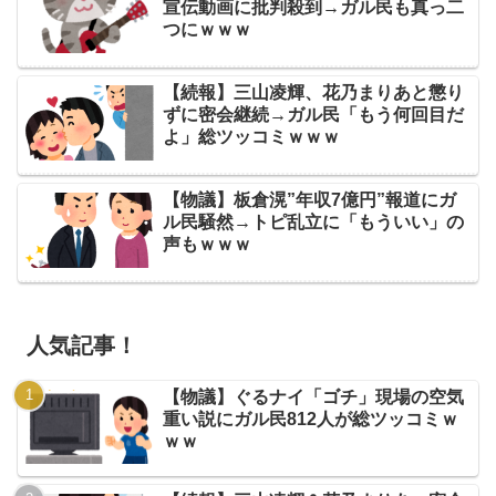
宣伝動画に批判殺到→ガル民も真っ二
つにｗｗｗ
【続報】三山凌輝、花乃まりあと懲り
ずに密会継続→ガル民「もう何回目だ
よ」総ツッコミｗｗｗ
【物議】板倉滉”年収7億円”報道にガ
ル民騒然→トピ乱立に「もういい」の
声もｗｗｗ
人気記事！
【物議】ぐるナイ「ゴチ」現場の空気
重い説にガル民812人が総ツッコミｗ
ｗｗ