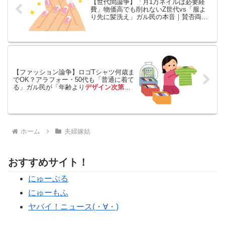
【世代間論争】「月1万ネイルは必要経
費」物価高でも削れないZ世代vs「服よ
り先に髪洗え」ガル民の本音｜賛否両論
まとめ
【ファッション論争】ロゴTシャツ何歳ま
でOK？アラフォー・50代も「普通に着て
る」ガル民が「年齢より
デザイン次第
」
で一致団結
ホーム
夫婦嫁姑
おすすめサイト！
にゅーぷる
にゅーもふ
ヤバイ！ニュース(・∀・)