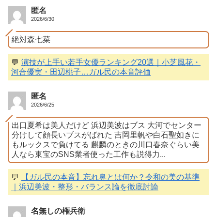
匿名
2026/6/30
絶対森七菜
💬
演技が上手い若手女優ランキング20選｜小芝風花・
河合優実・田辺桃子…ガル民の本音評価
匿名
2026/6/25
出口夏希は美人だけど 浜辺美波はブス 大河でセンター
分けして顔長いブスがばれた 吉岡里帆や白石聖如きに
もルックスで負けてる 麒麟のときの川口春奈ぐらい美
人なら東宝のSNS業者使った工作も説得力...
💬
【ガル民の本音】忘れ鼻とは何か？令和の美の基準
｜浜辺美波・整形・バランス論を徹底討論
名無しの権兵衛