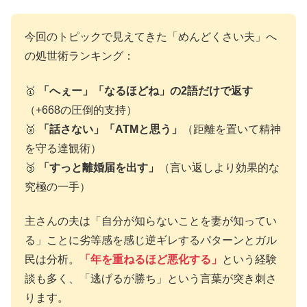
今回のトピックで見えてきた「めんどくさい夫」へ
の処世術ランキング：
🥇
「へぇー」「なるほどね」の2語だけで返す
（+668の圧倒的支持）
🥈
「話さない」「ATMと思う」
（距離を置いて精神
を守る達観術）
🥉
「すっと離婚届を出す」
（言い返しより効果的な
究極の一手）
主さんの夫は「自分が知らないことを妻が知ってい
る」ことに劣等感を感じ逆ギレするパターンとガル
民は分析。
「年を重ねるほど悪化する」
という経験
談も多く、「逃げるが勝ち」という言葉が突き刺さ
ります。