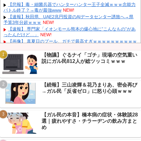
「支援物資は有料です」謎の勢力「え」→
NEW!
【悲報】毒・細菌兵器でハンターハンター王子全滅ｗｗｗ念能力
バトル終了？→毒が最強www
NEW!
韓国人の対日好感度が過去最高に、「ノージャパン」は終わっ
た？＝ネット「中国より100倍いい」
NEW!
【速報】秋田県、UAE2兆円投資のAIデータセンター誘致へ→県
予算3年分超ｗｗｗ
NEW!
【速報】 毎日新聞のベテラン記者を逮捕 包丁で夫を脅した容疑
NEW!
【速報】 専門家「イオンモール熊本の爆心地に”こんなもの”があ
ったんだけど…」
NEW!
中国人のリウさん、新エネ車で国境越えたら遠隔操作で30時間ロ
ックされる！
NEW!
【画像】 真夏日のプール、ガチで最高すぎｗｗｗｗｗｗｗｗｗｗ
NEW!
内田梨瑚受刑者「社会に戻りたいです」
NEW!
【物議】ぐるナイ「ゴチ」現場の空気重い
【悲報】免許取り立て大学生、AT限定煽るも→40万かけてペーパ
説にガル民812人が総ツッコミｗｗｗ
ードライバーだったｗｗｗ
NEW!
【保存版】657レスの絵晒しスレ、イッチが全部を全力で褒めた
Powered by livedoor 相互RSS
結果→まさかの神スレ化ｗｗｗ
NEW!
【続報】三山凌輝＆花乃まりあ、密会再び
【炎上】岸谷蘭丸(25)の喫煙者権利論→芸スポ+民「払うのが嫌な
ら吸うな」総ツッコミｗｗｗ
NEW!
→ガル民「反省ゼロ」に怒り心頭ｗｗｗ
【画像】 福岡、こんなのが普通に走ってるｗｗｗｗｗｗｗｗｗｗ
ｗｗｗｗｗｗ
NEW!
【ガル民の本音】橋本病の症状・体験談28
選｜疲れやすさ・チラーヂンの飲み方まと
め
Powered by livedoor 相互RSS