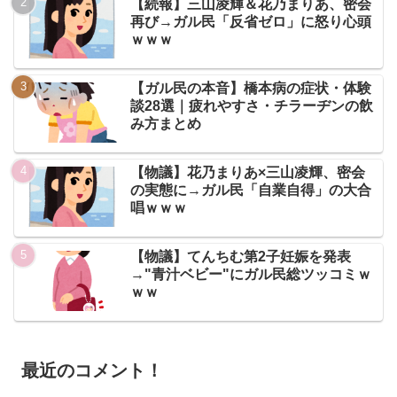
【続報】三山凌輝＆花乃まりあ、密会
再び→ガル民「反省ゼロ」に怒り心頭
ｗｗｗ
【ガル民の本音】橋本病の症状・体験
談28選｜疲れやすさ・チラーヂンの飲
み方まとめ
【物議】花乃まりあ×三山凌輝、密会
の実態に→ガル民「自業自得」の大合
唱ｗｗｗ
【物議】てんちむ第2子妊娠を発表
→"青汁ベビー"にガル民総ツッコミｗ
ｗｗ
最近のコメント！