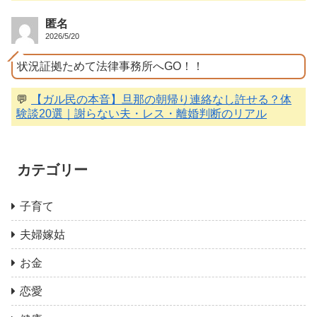
匿名
2026/5/20
状況証拠ためて法律事務所へGO！！
💬
【ガル民の本音】旦那の朝帰り連絡なし許せる？体
験談20選｜謝らない夫・レス・離婚判断のリアル
カテゴリー
子育て
夫婦嫁姑
お金
恋愛