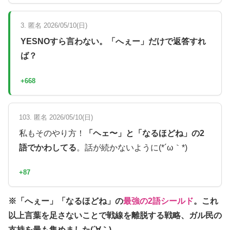
3. 匿名 2026/05/10(日)
YESNOすら言わない。「へぇー」だけで返答すれ
ば？
+668
103. 匿名 2026/05/10(日)
私もそのやり方！
「ヘェ〜」と「なるほどね」の2
語でかわしてる
。話が続かないように(*´ω｀*)
+87
※「へぇー」「なるほどね」の
最強の2語シールド
。これ
以上言葉を足さないことで戦線を離脱する戦略、ガル民の
支持を最も集めました(´∀｀)