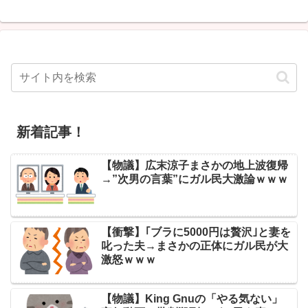
新着記事！
【物議】広末涼子まさかの地上波復帰
→”次男の言葉”にガル民大激論ｗｗｗ
【衝撃】｢ブラに5000円は贅沢｣と妻を
叱った夫→まさかの正体にガル民が大
激怒ｗｗｗ
【物議】King Gnuの「やる気ない」