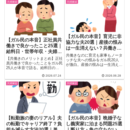
実家付き合いへの備え方まで、検
夫婦嫁姑
夫婦嫁姑
索しても出てこない本音を厳選し
て紹介。
【ガル民の本音】育児に非
【ガル民の本音】正社員共
協力な夫20選｜産後の恨み
働きで良かったこと25選｜
は一生消えない？共働きワ
給料日・世帯年収・夫婦対
ンオペ妻の限界エピソード
共働きなのに育児も家事もノータ
等のリアル
【共働きのメリットまとめ】正社
ッチな夫への恨みをガル民20人
員共働きで良かったことをガル民
が激白。産後の恨みは一生消え
25人が本音で語る。給料日の喜
る？乳幼児期のワンオペ地獄・夫
び、世帯年収の実例、夫婦が対等
の衝撃発言・子供が大きくなった
2026.07.24
2026.06.28
でいられる理由、離婚や夫の休職
後の父親面まで、30〜50代女性
に備えるリスクヘッジまで、物価
の共感体験談を一気にチェック。
夫婦嫁姑
夫婦嫁姑
高時代に共働きを続ける価値がわ
乗り越え方も紹介。
かる体験談を厳選。葛藤を抱える
人のリアルな声も収録。
【転勤族の妻のリアル】夫
【ガル民の本音】晩婚子な
の転勤でキャリア終了？負
し義実家に泊まる問題25選
担を減らす方法20選｜単身
｜断り方・角の立たない伝