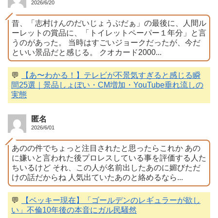
2026/6/20
昔、「志村けんのだいじょうぶだぁ」の最後に、人間ル
ーレットの賞品に、「トイレットペーパー１年分」と言
うのがあった。 当時はすごいジョークだったが、今だ
といい景品だと感じる。 クオカード2000...
💬
【あ〜わかる！】テレビが不景気すぎると感じる瞬
間25選｜景品しょぼい・CM増加・YouTube垂れ流しの
実態
匿名
2026/6/01
あのの件でちょっと注目されたと思ったらこれか あの
に嫌いと言われた後プロレスしている事を評価する人た
ちいるけど それ、この人が名前出したあのに媚びただ
けの話だからね 人気出ていたあのと絡めるなら...
💬
【ベッキー現在】「ゴールデンのレギュラーが欲し
い」不倫10年後の本音にガル民騒然