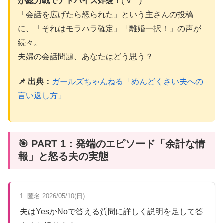
が総力戦でアドバイス炸裂！
(´∀｀)
「会話を広げたら怒られた」という主さんの投稿
に、「それはモラハラ確定」「離婚一択！」の声が
続々。
夫婦の会話問題、あなたはどう思う？
📌 出典：
ガールズちゃんねる「めんどくさい夫への
言い返し方」
🎯 PART 1：発端のエピソード「余計な情
報」と怒る夫の実態
1. 匿名 2026/05/10(日)
夫はYesかNoで答える質問に詳しく説明を足して答