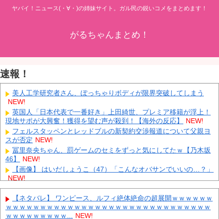
ヤバイ！ニュース(・∀・)の姉妹サイト。ガル民の鋭いコメをまとめます！
がるちゃんまとめ！
速報！
美人工学研究者さん、ぽっちゃりボディが限界突破してしまう
NEW!
英国人「日本代表で一番好き」上田綺世、プレミア移籍が浮上！
現地サポが大興奮！獲得を望む声が殺到！【海外の反応】
NEW!
フェルスタッペンとレッドブルの新契約交渉報道について父親ヨ
スが否定
NEW!
冨里奈央ちゃん、罰ゲームのセミをずっと気にしてたｗ【乃木坂
46】
NEW!
【画像】 はいだしょうこ（47）「こんなオバサンでいいの…？」
NEW!
ダイソーの220円のUSBケーブルが3ヶ月でダメになったんやが
NEW!
【ネタバレ】 ワンピース、ルフィ絶体絶命の超展開ｗｗｗｗｗｗ
ｗｗｗｗｗｗｗｗｗｗｗｗｗｗｗｗｗｗｗｗｗｗｗｗｗｗｗｗｗｗ
中国「大洪水！」三峡ダム「大雨で増水（台風直撃前」中国ダム
ｗｗｗｗｗｗｗｗｗ...
NEW!
「緊急放流！」中国鉄道「列車が走行中に流される」中国避難所