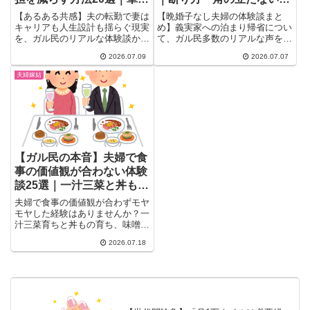
赴任・お金の本音
え方まとめ
【あるある共感】夫の転勤で妻は
【晩婚子なし夫婦の体験談まと
キャリアも人生設計も揺らぐ現実
め】義実家への泊まり帰省につい
を、ガル民のリアルな体験談から
て、ガル民多数のリアルな声を厳
解説。単身赴任か帯同か、お金・
選。お風呂やスッピン問題への本
2026.07.09
2026.07.07
仕事・子どもへの影響まで転勤族
音、断り方や角の立たない伝え
の妻が直面する本音を20選まと
方、逆に上手に付き合えている家
夫婦嫁姑
めました。負担を減らすエリア職
庭の工夫まで、検索しても出てこ
制度や単身赴任の工夫、実際に使
ないリアルな声を一気にチェック
える対処法も紹介します。
できます。
【ガル民の本音】夫婦で食
事の価値観が合わない体験
談25選｜一汁三菜と丼もの
の溝を埋める方法
夫婦で食事の価値観が合わずモヤ
モヤした経験はありませんか？一
汁三菜育ちと丼もの育ち、味噌汁
は作る派かインスタント派か…ガ
2026.07.18
ル民20人のリアルな体験談と、
味噌玉の作り置きなど無理なくす
り合わせるコツを一気にまとめま
した。新婚さんも必見の実例集で
す。