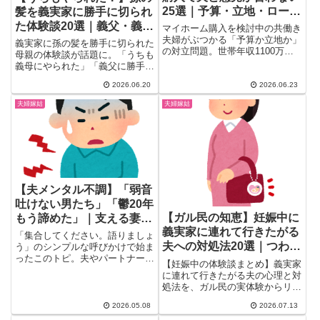
25選｜予算・立地・ローン
髪を義実家に勝手に切られ
の本音
た体験談20選｜義父・義母
マイホーム購入を検討中の共働き
の干渉に「もう会わせな
夫婦がぶつかる「予算か立地か」
義実家に孫の髪を勝手に切られた
の対立問題。世帯年収1100万で
い」続出
母親の体験談が話題に。「うちも
も4000万の家を買っていいか迷
義母にやられた」「義父に勝手に
うガル民25人のリアルな声か
切られてトラウマ」という共感の
ら、住宅ローンの考え方・夫婦の
2026.06.20
2026.06.23
声がガル民から続出。なぜ義実家
落とし所・後悔しない立地の選び
は孫の髪を切りたがるのか、その
夫婦嫁姑
夫婦嫁姑
方まで一気にチェック。
心理をガル民が徹底分析。美容師
の証言・弁護士の見解も紹介。
【夫メンタル不調】「弱音
吐けない男たち」「鬱20年
【ガル民の知恵】妊娠中に
もう諦めた」｜支える妻た
義実家に連れて行きたがる
ちの本音と現実的な対処法
「集合してください。語りましょ
夫への対処法20選｜つわり
う」のシンプルな呼びかけで始ま
ったこのトピ。夫やパートナーが
の伝え方と乗り切り方
【妊娠中の体験談まとめ】義実家
メンタル不安定で苦しむ女性た
に連れて行きたがる夫の心理と対
ち...
処法を、ガル民の実体験からリア
ルに解説。つわりの伝え方・角が
2026.05.08
2026.07.13
立たない断り方、産後に増える義