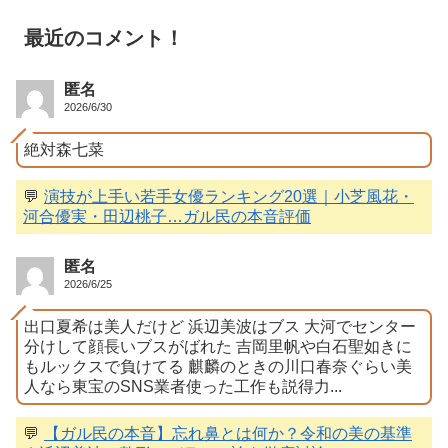
最近のコメント！
匿名
2026/6/30
絶対森七菜
💬
演技が上手い若手女優ランキング20選｜小芝風花・
河合優実・田辺桃子…ガル民の本音評価
匿名
2026/6/25
出口夏希は美人だけど 浜辺美波はブス 大河でセンター
分けして顔長いブスがばれた 吉岡里帆や白石聖如きに
もルックスで負けてる 麒麟のときの川口春奈ぐらい美
人なら東宝のSNS業者使った工作も説得力...
💬
【ガル民の本音】忘れ鼻とは何か？令和の美の基準