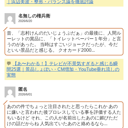
｜浜辺美波・整形・バランス論を徹底討論
名無しの権兵衛
2026/6/20
昔、「志村けんのだいじょうぶだぁ」の最後に、人間ル
ーレットの賞品に、「トイレットペーパー１年分」と言
うのがあった。 当時はすごいジョークだったが、今だ
といい景品だと感じる。 クオカード2000...
💬
【あ〜わかる！】テレビが不景気すぎると感じる瞬
間25選｜景品しょぼい・CM増加・YouTube垂れ流しの
実態
匿名
2026/6/01
あのの件でちょっと注目されたと思ったらこれか あの
に嫌いと言われた後プロレスしている事を評価する人た
ちいるけど それ、この人が名前出したあのに媚びただ
けの話だからね 人気出ていたあのと絡めるなら...