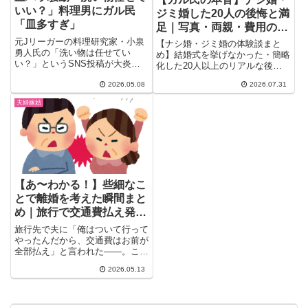
いい？」料理男にガル民
ジミ婚した20人の後悔と満
「皿多すぎ」
足｜写真・両親・費用のリ
アル
元Jリーガーの料理研究家・小泉
【ナシ婚・ジミ婚の体験談まと
勇人氏の「洗い物は任せてい
め】結婚式を挙げなかった・簡略
い？」というSNS投稿が大炎上
化した20人以上のリアルな後悔
(´∀｀)X上では「洗い物までや
と満足の声を厳選。写真は撮るべ
2026.05.08
2026.07.31
れ...
きか、両親への申し訳なさ、姑と
の式トラブル、費用面の本音ま
夫婦嫁姑
で、検索しても出てこないガル民
の生の声を一気にチェックできま
す。
【あ〜わかる！】些細なこ
とで離婚を考えた瞬間まと
め｜旅行で交通費払え発言
から日常のモヤモヤまでガ
旅行先で夫に「俺はついて行って
ル民のリアル
やったんだから、交通費はお前が
全部払え」と言われた――。これ
って些細なこと？ガルちゃんに
2026.05.13
集...