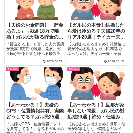
【夫婦のお金問題】「貯金
【ガル民の本音】結婚した
あるよ」→残高18万で離
ら愛は冷める？夫婦20年の
婚！ガル民が語る貯金の最
リアル20選｜テイカー夫・
低ラインと金銭感覚リアル
ワンオペ・長続き夫婦の秘
「貯金あるよ」と言った夫の実態
【夫婦あるあるまとめ】結婚後に
訣
が残高18万円で離婚に発展。ガ
愛が冷める理由をガル民20選で
ル民が語る貯金と呼べる最低ライ
ぶっちゃけ。テイカー夫・子育て
ン、年齢別・年収別の相場感、貯
ワンオペ・タスク会話…。一方、
2026.06.29
2026.06.15
金ゼロ夫と結婚した体験談、金銭
結婚21年・25年でも「今が一番
感覚が合わない夫婦の末路まで。
良い」と語る夫婦の秘訣も。30-
夫婦嫁姑
夫婦嫁姑
結婚前に知っておきたいお金の本
50代女性のリアルな声が刺さり
音20選。
ます。
【あ〜わかる！】夫婦の
【あ〜わかる！】旦那が家
GPS・位置情報共有、実際
事しない問題、ガル民の対
どうしてる？ガル民25選｜
処法20選｜諦め・仕組み
便利 vs 監視の本音
化・見切りの本音まとめ
「夫婦でGPS・位置情報アプリ
【あるある共感まとめ】旦那・彼
を共有してる？」を巡るガル民の
氏が家事をしない問題をガル民