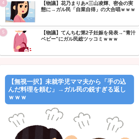
【物議】花乃まりあ×三山凌輝、密会の実
Powered by livedoor 相互RSS
態に→ガル民「自業自得」の大合唱ｗｗｗ
【物議】てんちむ第2子妊娠を発表→"青汁
ベビー"にガル民総ツッコミｗｗｗ
【無視一択】未就学児ママ夫から「手の込
んだ料理を頼む」→ガル民の鋭すぎる返し
ｗｗｗ