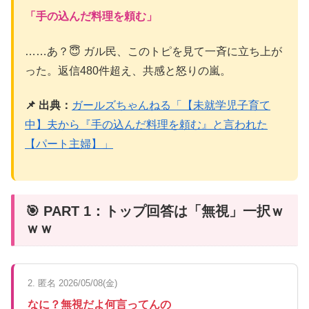
「手の込んだ料理を頼む」
……あ？😇 ガル民、このトピを見て一斉に立ち上が
った。返信480件超え、共感と怒りの嵐。
📌 出典：
ガールズちゃんねる「【未就学児子育て
中】夫から『手の込んだ料理を頼む』と言われた
【パート主婦】」
🎯 PART 1：トップ回答は「無視」一択ｗ
ｗｗ
2. 匿名 2026/05/08(金)
なに？無視だよ何言ってんの