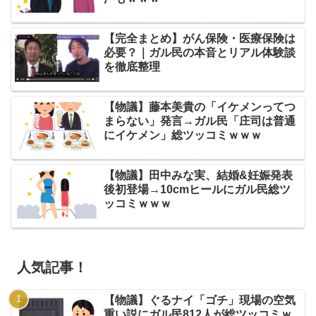
【完全まとめ】がん保険・医療保険は
必要？｜ガル民の本音とリアル体験談
を徹底整理
【物議】藤本美貴の「イケメンってつ
まらない」発言→ガル民「庄司は普通
にイケメン」総ツッコミｗｗｗ
【物議】田中みな実、結婚&妊娠発表
後初登場→10cmヒールにガル民総ツ
ッコミｗｗｗ
人気記事！
【物議】ぐるナイ「ゴチ」現場の空気
重い説にガル民812人が総ツッコミｗ