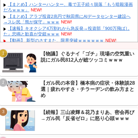
削除」台風13号「三峡ダム接近中」→
NEW!
【まとめ】ハンターハンター、毒で王子続々脱落「もう暗殺漫画
だろｗｗｗ」
NEW!
「中国人ってこんなに嫌われているの？」日本生活9年目で明か
す本心！
NEW!
【まとめ】アラブ投資2兆円で秋田県にAIデータセンター建設へ
→スレ民「熊が保守」ｗｗｗ
NEW!
韓国人の対日好感度が過去最高に、「ノージャパン」は終わっ
た？＝ネット「中国より100倍いい」
NEW!
【速報】キオクシア4万割れから急反発→投資部『900万飛ばし
た』悲鳴と歓喜が交錯ｗｗｗ
NEW!
【朗報】 消費減税、閣議決定 来年4月から2年間1％に
NEW!
【動画】 新型のさすまた、限界突破ｗｗｗｗｗｗ
NEW!
【悲報】 有吉、一般人に「ド正論」を叩きつけて炎上ｗｗｗｗｗ
ｗｗｗ
NEW!
【物議】ぐるナイ「ゴチ」現場の空気重い
【画像】 ワイ「アルファードいいなあ。買いに行くか」店員「ほ
説にガル民812人が総ツッコミｗｗｗ
いっ見積もりな！」ワイ「金額おかしくね？」←お前らもそう思う
Powered by livedoor 相互RSS
よな？？？？？
NEW!
【画像】 「キム兄」こと芸人・木村祐一さん（63歳）、最新の松
本人志さんとのツーショットが完全に別人だとネット騒然！ 「マジ
【ガル民の本音】橋本病の症状・体験談28
で誰かわからん」...
NEW!
選｜疲れやすさ・チラーヂンの飲み方まと
【悲報】株式投資、若い男の自尊心をゴリゴリ削る→ニュー速
め
+民「NISAはギャンブル」で大論争ｗｗｗ
NEW!
【熊本地震まとめ】イオンモール爆発の原因はLPGガス漏れ濃厚
→経産省が全国施設に緊急点検要請
NEW!
【続報】三山凌輝＆花乃まりあ、密会再び
→ガル民「反省ゼロ」に怒り心頭ｗｗｗ