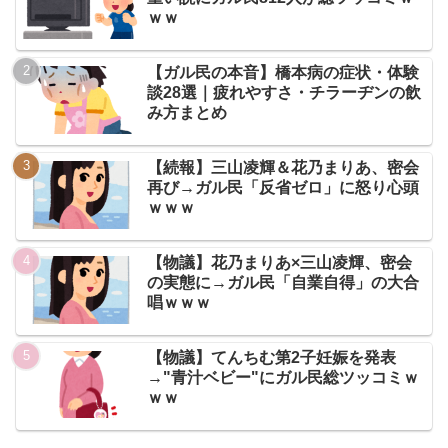
ｗｗ
【ガル民の本音】橋本病の症状・体験
談28選｜疲れやすさ・チラーヂンの飲
み方まとめ
【続報】三山凌輝＆花乃まりあ、密会
再び→ガル民「反省ゼロ」に怒り心頭
ｗｗｗ
【物議】花乃まりあ×三山凌輝、密会
の実態に→ガル民「自業自得」の大合
唱ｗｗｗ
【物議】てんちむ第2子妊娠を発表
→"青汁ベビー"にガル民総ツッコミｗ
ｗｗ