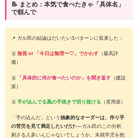
📝 まとめ：本気で食べたきゃ「具体名」
で頼んで
📌 ガル民の結論はだいたい3パターンに収束した：
🥇
無視 or 「今日は無理〜♡」でかわす
（最高評
価）
🥈
「具体的に何が食べたいのか」を聞き返す
（建設
派）
🥉
手が込んでる風の手抜きで切り抜ける
（実用派）
「手の込んだ」という
抽象的なオーダーは、作り手
の苦労を見て満足したいだけ
──ガル民のこの分析、
刺さる人多いんじゃないでしょうか。未就学児を抱