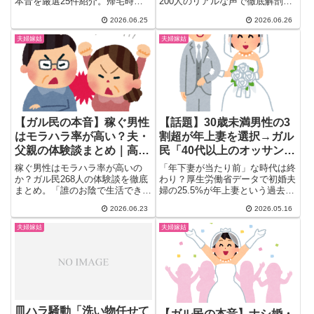
本音を厳選25件紹介。帰宅時間
200人のリアルな声で徹底解剖。
の把握や買い物連携に便利な派と
「できないんじゃなくやりたくな
2026.06.25
2026.06.26
「監視みたいで気持ち悪い」否定
い」という本音、実際に効いた仕
派に真っ二つ。防災・子育て目的
組み化テクニック、同棲で気づく
夫婦嫁姑
夫婦嫁姑
の活用例や「夫が嘘をつくから」
見極めポイントまで一気にまと
の切実な声まで、30〜50代女性
め。
のリアルな夫婦生活をまとめ。
【ガル民の本音】稼ぐ男性
【話題】30歳未満男性の3
はモラハラ率が高い？夫・
割超が年上妻を選択→ガル
父親の体験談まとめ｜高収
民「40代以上のオッサンは
入夫と低収入夫、どちらが
若い女が好きだけどね」
稼ぐ男性はモラハラ率が高いの
「年下妻が当たり前」な時代は終
ヤバい？
「大半は1歳差でしょ」反
か？ガル民268人の体験談を徹底
わり？厚生労働省データで初婚夫
まとめ。「誰のお陰で生活できて
婦の25.5%が年上妻という過去最
応まとめ
ると思ってんだ」が決め台詞の高
高記録が出た。30歳未満の...
2026.06.23
2026.05.16
収入夫の実態から、逆に低収入男
こそDV・モラ率が高いという反
夫婦嫁姑
夫婦嫁姑
論、稼ぐ女もモラになる実態まで
幅広く紹介。
皿ハラ騒動「洗い物任せて
【ガル民の本音】ナシ婚・