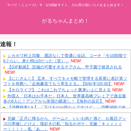
ヤバイ！ニュース(・∀・)の姉妹サイト。ガル民の鋭いコメをまとめます！
がるちゃんまとめ！
速報！
シカホワ村上宗隆、通訳なしで普通に会話。コーチ「今10段階で
6ぐらい。来た時は0だった（笑）」
NEW!
【GIF動画】 宮城の可愛すぎるチアさん、甲子園で発見される
NEW!
【にじさんじ】 五木、すべてをメモ帳で管理する長尾に表計算ソ
フトを布教へ『企画趣旨でもう草生える』【8/6(木)20:00】
NEW!
【ホロライブ】 これはこれでちょっと裏来いよに見える
NEW!
外国人「日本はお手本だ」日本人、世界最高峰プレミアで過去最
多の8人に！アジアから羨望の眼差し！【海外の反応】
NEW!
【消費税率1％】 「下げるのが筋なんですけど…」消費減税で値
下がりする分と同じだけ商品を値上げして店頭価格を変えない店も
NEW!
兄嫁「正月に帰るから、ゲームと、いいお肉と酒と、お風呂グッ
ズの準備しとけよ」寝起きの私「知るかボケ」兄嫁「キィィィィ
中国「大洪水！」中国ダム「決壊」地元民「公式発表より死者多
ー！！！！」私「あ…」
NEW!
い！」中国政府「住民拘束！（安否不明」中国当局「救助隊動画も