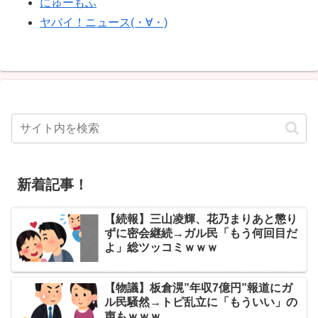
にゅーもふ
ヤバイ！ニュース(・∀・)
新着記事！
【続報】三山凌輝、花乃まりあと懲り
ずに密会継続→ガル民「もう何回目だ
よ」総ツッコミｗｗｗ
【物議】板倉滉”年収7億円”報道にガ
ル民騒然→トピ乱立に「もういい」の
声もｗｗｗ