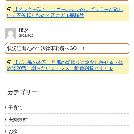
💬
【ベッキー現在】「ゴールデンのレギュラーが欲し
い」不倫10年後の本音にガル民騒然
匿名
2026/5/20
状況証拠ためて法律事務所へGO！！
💬
【ガル民の本音】旦那の朝帰り連絡なし許せる？体
験談20選｜謝らない夫・レス・離婚判断のリアル
カテゴリー
子育て
夫婦嫁姑
お金