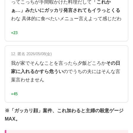
ってこっちが手間暇かけた料理だして
「これか
ぁ…」みたいにガッカリ発言されてもイラっとくる
わな 具体的に食べたいメニュー言えよって感じだわ
+23
12. 匿名 2026/05/08(金)
我が家でそんなことを言ったら夕飯どころか
その日
家に入れるかすら危うい
のでうちの夫にはそんな言
葉言わせません
+45
※「ガッカリ顔」案件、これ加わると主婦の殺意ゲージ
MAX。