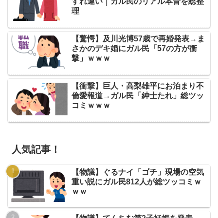
すれ違い｜ガル民のリアル本音を総整
理
【驚愕】及川光博57歳で再婚発表→ま
さかのデキ婚にガル民「57の方が衝
撃」ｗｗｗ
【衝撃】巨人・高梨雄平にお泊まり不
倫愛報道→ガル民「紳士たれ」総ツッ
コミｗｗｗ
人気記事！
【物議】ぐるナイ「ゴチ」現場の空気
重い説にガル民812人が総ツッコミｗ
ｗｗ