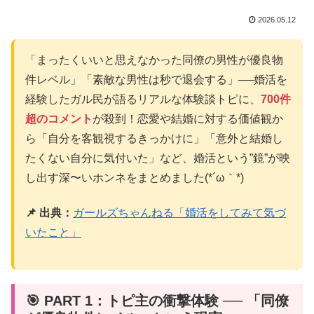
2026.05.12
「まったくいいと思えなかった同僚の男性が優良物
件レベル」「素敵な男性は秒で退会する」──婚活を
経験したガル民が語るリアルな体験談トピに、
700件
超のコメント
が殺到！恋愛や結婚に対する価値観か
ら「自分を客観視するきっかけに」「意外と結婚し
たくない自分に気付いた」など、婚活という”鏡”が映
し出す深〜いホンネをまとめました(*´ω｀*)
📌 出典：
ガールズちゃんねる「婚活をしてみて気づ
いたこと」
🎯 PART 1：トピ主の衝撃体験 ── 「同僚