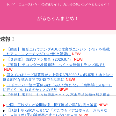
ヤバイ！ニュース(・∀・)の姉妹サイト。ガル民の鋭いコメをまとめます！
がるちゃんまとめ！
速報！
【動画】 撮影走行でホンダADUO改良型エンジン（PU）を搭載
したアストンマーチンが“いい音”と話題に
NEW!
【３連敗】 西武ファン集合（2026.8.7）
NEW!
【速報】 テコンダー朴最新話、ヘイト大統領トランプ再び！
NEW!
国立でのJリーグ開幕戦が史上最多6万3960人の観客数！地上波中
継＆劇的な試合展開でSNSでも話題に
NEW!
F1ドライバー達の夏休みは「みんな海だな」「南半球にスキーし
に行くやついねえのか」との意見
NEW!
【悲報】 週刊誌、好き放題書きまくる 高市早苗首相は新公用車
の贅を尽くした後部座席でたばこを吸うのが至福の時間「どんどん
延びる乗車時間」
NEW!
中国、三峡ダムが全開放流。長江流域で深刻な洪水被害
NEW!
タトゥー彫り師さん「刺青入れてる奴は全員バカです」→30万再
【話題】明石家さんま(71)「どこでもドアは要らん、おもろな
生ｗｗｗｗｗｗ
NEW!
い」→芸スポ+民の神考察が止まらないｗｗｗ
NEW!