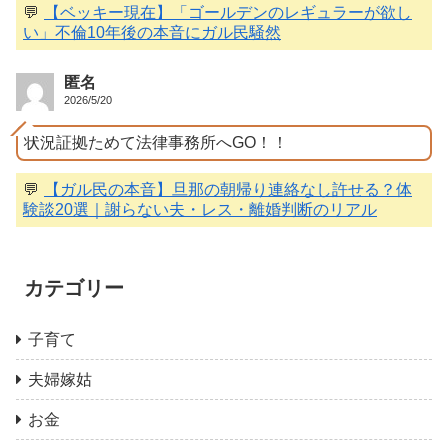
💬
【ベッキー現在】「ゴールデンのレギュラーが欲し
い」不倫10年後の本音にガル民騒然
匿名
2026/5/20
状況証拠ためて法律事務所へGO！！
💬
【ガル民の本音】旦那の朝帰り連絡なし許せる？体
験談20選｜謝らない夫・レス・離婚判断のリアル
カテゴリー
子育て
夫婦嫁姑
お金