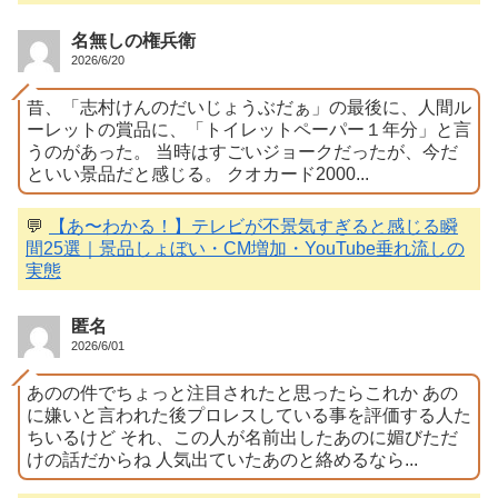
名無しの権兵衛
2026/6/20
昔、「志村けんのだいじょうぶだぁ」の最後に、人間ル
ーレットの賞品に、「トイレットペーパー１年分」と言
うのがあった。 当時はすごいジョークだったが、今だ
といい景品だと感じる。 クオカード2000...
💬
【あ〜わかる！】テレビが不景気すぎると感じる瞬
間25選｜景品しょぼい・CM増加・YouTube垂れ流しの
実態
匿名
2026/6/01
あのの件でちょっと注目されたと思ったらこれか あの
に嫌いと言われた後プロレスしている事を評価する人た
ちいるけど それ、この人が名前出したあのに媚びただ
けの話だからね 人気出ていたあのと絡めるなら...