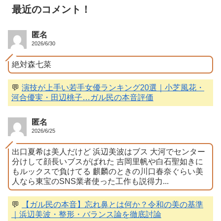
最近のコメント！
匿名
2026/6/30
絶対森七菜
💬
演技が上手い若手女優ランキング20選｜小芝風花・
河合優実・田辺桃子…ガル民の本音評価
匿名
2026/6/25
出口夏希は美人だけど 浜辺美波はブス 大河でセンター
分けして顔長いブスがばれた 吉岡里帆や白石聖如きに
もルックスで負けてる 麒麟のときの川口春奈ぐらい美
人なら東宝のSNS業者使った工作も説得力...
💬
【ガル民の本音】忘れ鼻とは何か？令和の美の基準
｜浜辺美波・整形・バランス論を徹底討論