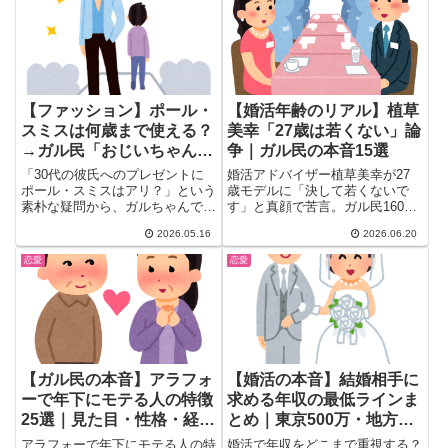
【ファッション】ポール・
【婚活年齢のリアル】植草
スミスは何歳まで使える？
美幸「27歳は若くない」論
→ガル民「おじいちゃんに
争｜ガル民の本音15選
なっても大丈夫」「むしろ
「30代の彼氏へのプレゼントに
婚活アドバイザー植草美幸が27
おじさんのイメージ」意見
ポール・スミスはアリ？」という
歳モデルに「決して若くないで
素朴な疑問から、ガルちゃんでブ
す」と真顔で苦言。ガル民1600
続出
ランドの「適齢期」論争が大盛
人が大反応！賛否真っ二つの論争
2026.05.16
2026.06.20
り...
に「+1495の大反論」「+1111の
共感」が飛び交う。婚活年齢のリ
恋愛
恋愛
アルと30代40代50代の本音15選
をまとめました。
【ガル民の本音】アラフォ
【婚活の本音】結婚相手に
ーで年下にモテる人の特徴
求める年収の最低ラインま
25選｜見た目・性格・経済
とめ｜東京500万・地方
力のリアルな声
400万・ガル民のリアル
アラフォーで年下にモテる人の特
婚活で年収をどこまで重視する？