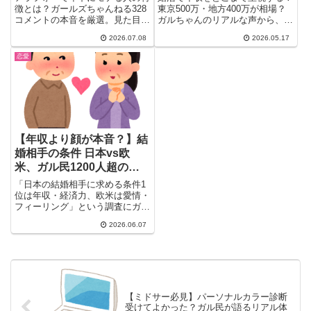
徴とは？ガールズちゃんねる328
東京500万・地方400万が相場？
コメントの本音を厳選。見た目・
ガルちゃんのリアルな声から、結
性格・経済力・老け対策まで徹底
婚相手の年収条件と上昇婚・共働
2026.07.08
2026.05.17
解説し、年下男性から支持される
き志向の変化を解説します。
女性の共通点を探る。「モテたい
恋愛
と思わない人が一番モテる」とい
うガル民の逆説的な結論にも注目
のリアルなまとめ。
【年収より顔が本音？】結
婚相手の条件 日本vs欧
米、ガル民1200人超の本
音分析
「日本の結婚相手に求める条件1
位は年収・経済力、欧米は愛情・
フィーリング」という調査にガル
民が激論。ルックスが入っていな
2026.06.07
いのが気持ち悪い・欧米も言い換
えてるだけ・結婚離れの本当の理
由は別にある。30〜50代女性
1200人超の本音まとめ。
【ミドサー必見】パーソナルカラー診断
受けてよかった？ガル民が語るリアル体