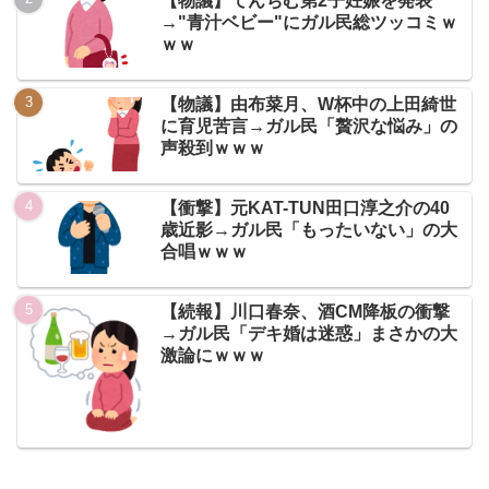
【物議】てんちむ第2子妊娠を発表
→"青汁ベビー"にガル民総ツッコミｗ
ｗｗ
【物議】由布菜月、W杯中の上田綺世
に育児苦言→ガル民「贅沢な悩み」の
声殺到ｗｗｗ
【衝撃】元KAT-TUN田口淳之介の40
歳近影→ガル民「もったいない」の大
合唱ｗｗｗ
【続報】川口春奈、酒CM降板の衝撃
→ガル民「デキ婚は迷惑」まさかの大
激論にｗｗｗ