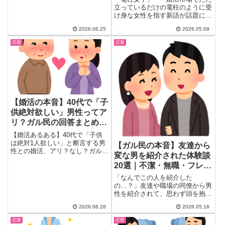
身詐称男の手口・気づかなかった
る」と本音炸裂
立っているだけの電柱のように受
体験談・婚活自衛策をまとめまし
け身な女性を指す新語が話題に。
た。
20〜30代未婚女性の58%が...
2026.06.25
2026.05.09
恋愛
恋愛
【婚活の本音】40代で「子
供絶対欲しい」男性ってア
リ？ガル民の回答まとめ｜
男性不妊・離婚リスク・ブ
【婚活あるある】40代で「子供
ライダルチェック
は絶対1人欲しい」と断言する男
【ガル民の本音】友達から
性との婚活、アリ？なし？ガル民
変な男を紹介された体験談
800人超の本音を集めました。ラ
20選｜不潔・無職・フレネ
イフプラン・精子の劣化・男性不
妊・「できなければ離婚」リスク
ミー疑惑まで
「なんでこの人を紹介した
まで、30〜50代女性のリアルな
の…？」友達や職場の同僚から男
声をまとめてお届け。
性を紹介されて、思わず頭を抱え
た経験はありませんか？ガールズ
2026.06.28
2026.05.18
ちゃん...
恋愛
恋愛