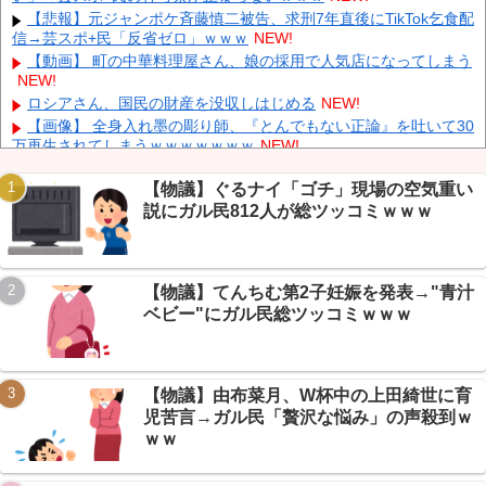
中国人のリウさん、新エネ車で国境越えたら遠隔操作で30時間ロ
【悲報】元ジャンポケ斉藤慎二被告、求刑7年直後にTikTok乞食配
ックされる！
NEW!
信→芸スポ+民「反省ゼロ」ｗｗｗ
NEW!
K-POPアイドルの約半数が3年後には姿を消す…損益分岐点突破
【動画】 町の中華料理屋さん、娘の採用で人気店になってしまう
は4％未満
NEW!
NEW!
彫り師YouTuber・しげち「刺青タトゥー入れてる奴は全員バカで
ロシアさん、国民の財産を没収しはじめる
NEW!
す」「すごい民度低い」「5000円好きなんすよ、バカって」
NEW!
【画像】 全身入れ墨の彫り師、『とんでもない正論』を吐いて30
万再生されてしまうｗｗｗｗｗｗｗ
NEW!
【悲報】二次元に詳しいVIPPER集合、うろ覚えキャラ当てクイ
ズに全滅ｗｗｗ
NEW!
【物議】ぐるナイ「ゴチ」現場の空気重い
説にガル民812人が総ツッコミｗｗｗ
【朗報】ダイエット相談民、VIPPERに記録しろと説教される→
本当に痩せ始めるｗｗｗ
NEW!
Powered by livedoor 相互RSS
【悲報】 明日、飛田給とかいう謎の場所に行くんやが何があるん
や????・・・・・・・・・
NEW!
【物議】てんちむ第2子妊娠を発表→"青汁
【保存版】NGT48はV字回復できるか2026→新曲・客増加・卒業
ベビー"にガル民総ツッコミｗｗｗ
生活躍、復活の条件を全部並べたｗ
NEW!
【物議】由布菜月、W杯中の上田綺世に育
児苦言→ガル民「贅沢な悩み」の声殺到ｗ
Powered by livedoor 相互RSS
ｗｗ