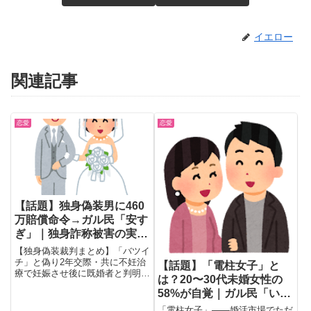
イエロー
関連記事
恋愛
恋愛
【話題】独身偽装男に460
万賠償命令→ガル民「安す
ぎ」｜独身詐称被害の実態
と自衛策
【独身偽装裁判まとめ】「バツイ
チ」と偽り2年交際・共に不妊治
【話題】「電柱女子」と
療で妊娠させ後に既婚者と判明。
は？20〜30代未婚女性の
東京地裁が男性に460万円賠償命
58%が自覚｜ガル民「いつ
令。ガル民600人超が「安すぎ
る」「刑事罰が必要」と怒り。独
も女性にスポット当てられ
「電柱女子」——婚活市場でただ