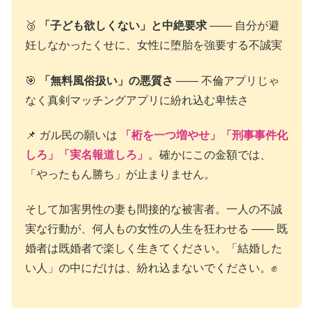
🥉
「子ども欲しくない」と中絶要求
―― 自分が避
妊しなかったくせに、女性に堕胎を強要する不誠実
🎯
「無料風俗扱い」の悪質さ
―― 不倫アプリじゃ
なく真剣マッチングアプリに紛れ込む卑怯さ
📌 ガル民の願いは
「桁を一つ増やせ」「刑事事件化
しろ」「実名報道しろ」
。確かにこの金額では、
「やったもん勝ち」が止まりません。
そして加害男性の妻も間接的な被害者。一人の不誠
実な行動が、何人もの女性の人生を狂わせる ―― 既
婚者は既婚者で楽しく生きてください。「結婚した
い人」の中にだけは、紛れ込まないでください。✊