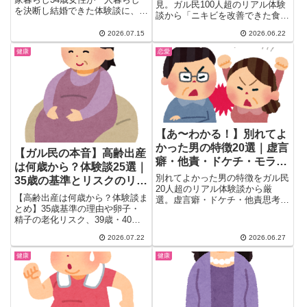
見。ガル民100人超のリアル体験
を決断し結婚できた体験談に、ガ
談から「ニキビを改善できた食べ
ル民158人が「34歳で親に従う方
物18選」を厳選。豚肉・納豆の
がヤバい」「毒親では」と本音を
2026.07.15
2026.06.22
ビタミンB群、腸活に効くキウ
炸裂。自立と婚活の関係を体験談
イ・みそ汁、アボカドの即効果ま
健康
恋愛
から解説します。
で。「砂糖断ちが一番効いた」
「グルテンフリーで激変」など本
音続々。大人ニキビにはピルや皮
膚科との違いも解説。
【あ〜わかる！】別れてよ
かった男の特徴20選｜虚言
【ガル民の本音】高齢出産
癖・他責・ドケチ・モラハ
は何歳から？体験談25選｜
ラ…ガル民の本音
別れてよかった男の特徴をガル民
35歳の基準とリスクのリア
20人超のリアル体験談から厳
ル
【高齢出産は何歳から？体験談ま
選。虚言癖・ドケチ・他責思考・
とめ】35歳基準の理由や卵子・
モラハラ・マザコン…交際中には
精子の老化リスク、39歳・40代
見えにくい地雷サインをパート別
で出産したガル民のリアルな声を
にまとめました。「やっぱり別れ
2026.07.22
2026.06.27
厳選。科学的根拠から当事者の本
て正解だった」と思えるエピソー
音まで、産婦人科では聞けないリ
ドが満載です。
健康
健康
アルな実体験と最新の出生数デー
タを一気にチェックできます。