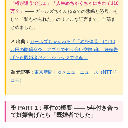
「桁が違うでしょ」「人生めちゃくちゃにされて110
万？」
―― ガールズちゃんねるでの悲鳴と怒号、そ
して「私もやられた」のリアルな証言まで、全部ま
とめました。
📌 出典：
ガールズちゃんねる「「独身偽装」に110
万円の賠償命令 アプリで知り合い交際5年、妊娠告
げたら既婚者だと…ショックで流産」
📰 元記事：
東京新聞｜ｄメニューニュース（NTTド
コモ）
🎯 PART 1：事件の概要 ―― 5年付き合っ
て妊娠告げたら「既婚者でした」