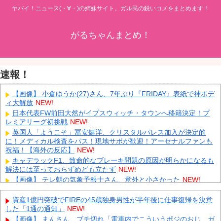
ヤバイ！ニュース(・∀・)の姉妹サイト。ガル民の鋭いコメをまとめます！
がるちゃんまとめ！
速報！
【画像】 小倉ゆうか(27)さん、7年ぶり『FRIDAY』表紙で神ボデ
ィ大解放
NEW!
日本代表FW前田大然がイプスウィッチ・タウンへ移籍決定！プ
レミアリーグ初挑戦
NEW!
英国人「ようこそ」冨安健洋、クリスタルパレス加入が決定的
に！メディカル検査をパス！現地サポが歓迎！アーセナルファンも
祝福！【海外の反応】
NEW!
キャデラックF1、致命的なブレーキ問題の原因が明らかになるも
解決には至っておらずめども立たず
NEW!
【画像】 テレ朝の気象予報士さん、意外と小さかった
NEW!
中国「大洪水！」三峡ダム「9門開放！（全力放流」中国都市
「三峡沿線の道路水没」中国政府「高速道路封鎖！」中国ダム「緊
資産1億円突破でFIREの45歳独身男性が半年後に仕事復帰を決意
急放流に合わせて開門（土砂崩れ発生」→
NEW!
した「1通の通知」
NEW!
VTuberさん、祖母の「家族だけの一日葬」をした結果ｗｗｗｗｗ
【画像】 まんさん、ブチ切れ「電車内でこういうポジのおじ、ガ