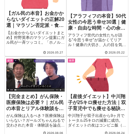
【ガル民の本音】お金かか
【アラフィフの本音】50代
らないダイエットの正解20
女性の今思う幸せ30選｜健
選｜マラソン否定派・食事
康・自由な時間・心の余裕
制限派・ウォーキング派の
【お金かからないダイエットまと
のリアル
アラフィフ世代の女性たちが語
本気
め】狩野英孝のマラソン提案にガ
る"今思う幸せ"が温かくてリア
ル民が一斉ツッコミ。「ホノルル
ル！健康の大切さ、人の目を気に
参加費29,000円〜」「シューズ代
しない自由、子育て後の自分時間
もかかる」「結局は食事制限が最
2026.05.27
2026.05.22
の充実、食や趣味の変化…。
強」中年女性のリアルな本音20
30〜50代女性が読んで思わず頷
健康
健康
選を一気に紹介。
く、人生後半の幸福のかたち30
選をガル民の声からまとめまし
た。
【完全まとめ】がん保険・
【産後ダイエット】中川翔
医療保険は必要？｜ガル民
子が25キロ痩せた方法｜双
の本音とリアル体験談を徹
子育児中でも痩せる秘訣に
底整理
ガル民が反応
がん保険は入るべき？医療保険は
中川翔子が双子出産から9ヶ月で
いらない？ガールズちゃんねるで
トータル25キロの減量に成功。
交わされた本音・体験談を論点別
ダイエットの友はコンビニ飯（セ
に徹底整理。持病があると入れな
ブン「豆腐枝豆バー」・ローソン
2026.08.06
2026.06.24