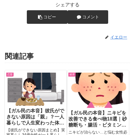
シェアする
コピー
コメント
イエロー
関連記事
恋愛
健康
【ガル民の本音】彼氏がで
【ガル民の本音】ニキビを
きない原因は「親」？一人
改善できる食べ物18選｜砂
暮らしで人生変わった体験
糖断ち・腸活・ビタミンB
20選｜毒親・自立のリアル
【彼氏ができない原因まとめ】実
効果をリアル体験談で紹介
ニキビが治らない…と悩む女性必
家暮らし34歳女性が一人暮らし