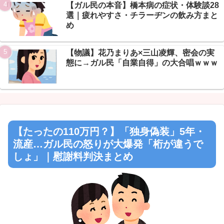
【ガル民の本音】橋本病の症状・体験談28
選｜疲れやすさ・チラーヂンの飲み方まと
め
【物議】花乃まりあ×三山凌輝、密会の実
態に→ガル民「自業自得」の大合唱ｗｗｗ
【たったの110万円？】「独身偽装」5年・
流産…ガル民の怒りが大爆発「桁が違うで
しょ」｜慰謝料判決まとめ