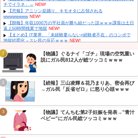
ｗｗ
NEW!
チでイラネ」→
NEW!
世界初の超伝導量子熱機関…燃料もピストンもない量子エンジン
【悲報】アニソン盆踊り、キモオタに占領される
が回った！
NEW!
wwwwwwww
NEW!
【速報】 日本赤十字社、韓国に超希少血液Jr(a-)を提供「韓国内
【朗報】年収1000万の平社員が勝ち組だった説ｗｗｗ課長は土日
では適合する血液を確保できなかった」※今回で4回目
NEW!
返上50時間残業で地獄
NEW!
「あきれてモノが言えない」「国を維持できるの？」外国人の永
【まとめ】IT業界、「未経験要らない×経験者不在」のコンボで
住許可要件の厳格化で在日中国人の本音は？
NEW!
地獄絵図化→スレ民の反応ｗｗｗ
NEW!
【悲報】坂口杏里、逃走ｗｗｗｗｗｗｗｗｗｗｗ
NEW!
左翼市民団体、広島では通用せず「人殺しの汚い足で広島の土を
【物議】ぐるナイ「ゴチ」現場の空気重い
踏むな！」→広島県民「お前らの方が汚いんじゃ！」「ワシらが広
説にガル民812人が総ツッコミｗｗｗ
島県民じゃ」
NEW!
会社「君、転勤ね」→ 男性社員「それなら妻のほうが稼ぎいいん
Powered by livedoor 相互RSS
で辞めます」⇒ 結果・・・
NEW!
【続報】三山凌輝＆花乃まりあ、密会再び
【衝撃】名護の天然記念物ガジュマルに車激突→+民「キジムナ
ーに祟られる」ｗｗｗ
NEW!
→ガル民「反省ゼロ」に怒り心頭ｗｗｗ
【悲報】人気アニメゲー、自己破産前日に「サ終」発表→石の返
金なしに+民絶句ｗｗｗ
NEW!
【物議】てんちむ第2子妊娠を発表→"青汁
ベビー"にガル民総ツッコミｗｗｗ
Powered by livedoor 相互RSS