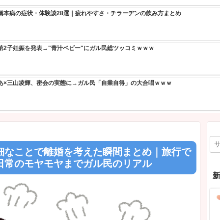
に土下座して必死に頼んだらこうなるｗｗｗ
NEW!
C自作勢「マザボ交換しただけ」でWindows消滅→スレ民「500円
でいい？」で煽られるｗｗｗ
NEW!
い大人が電子レンジの仕組みわかってない件→「あるあるｗｗｗ」
大カオスｗｗｗ
NEW!
【続報】三山凌輝＆花乃まりあ、密会再び→ガル民「反省ゼ
【ガル民の本音】橋本病の症状・体験談28選｜疲れやすさ
by livedoor 相互RSS
【物議】てんちむ第2子妊娠を発表→"青汁ベビー"にガル民
【物議】花乃まりあ×三山凌輝、密会の実態に→ガル民「自