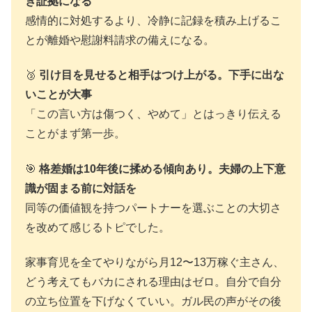
き証拠になる
感情的に対処するより、冷静に記録を積み上げるこ
とが離婚や慰謝料請求の備えになる。
🥉
引け目を見せると相手はつけ上がる。下手に出な
いことが大事
「この言い方は傷つく、やめて」とはっきり伝える
ことがまず第一歩。
🎯
格差婚は10年後に揉める傾向あり。夫婦の上下意
識が固まる前に対話を
同等の価値観を持つパートナーを選ぶことの大切さ
を改めて感じるトピでした。
家事育児を全てやりながら月12〜13万稼ぐ主さん、
どう考えてもバカにされる理由はゼロ。自分で自分
の立ち位置を下げなくていい。ガル民の声がその後