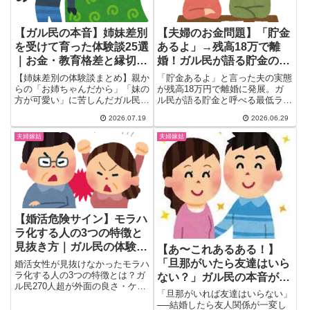
【ガル民の本音】姉妹差別
【夫婦のお金問題】「貯金
を受けて育った体験談25選
あるよ」→残高18万で離
｜お金・教育格差と縁切り
婚！ガル民が語る貯金の最
の決断まで
低ラインと金銭感覚リアル
【姉妹差別の体験談まとめ】親か
「貯金あるよ」と言った夫の実態
らの「お姉ちゃんだから」「妹の
が残高18万円で離婚に発展。ガ
方が可愛い」に苦しんだガル民
ル民が語る貯金と呼べる最低ライ
25人のリアルな声を厳選。教育
ン、年齢別・年収別の相場感、貯
2026.07.19
2026.06.29
費・お小遣いの格差、お下がり問
金ゼロ夫と結婚した体験談、金銭
題、心理的な理由、そして縁切り
感覚が合わない夫婦の末路まで。
夫婦嫁姑
夫婦嫁姑
という決断に至るまで、検索して
結婚前に知っておきたいお金の本
も出てこない本音を一気にチェッ
音20選。
クできます。
【婚活危険サイン】モラハ
ラ化する人の3つの特徴と
見抜き方｜ガル民の体験談
【あ〜これあるある！】
まとめ
「旦那がいたら友達はいら
婚活女性が見抜けなかったモラハ
ラ化する人の3つの特徴とは？ガ
ない？」ガル民の本音が割
ル民270人超が外面の良さ・ケ
れた｜「夫が最高の親友」
「旦那がいれば友達はいらない」
チ・被害者意識など危険サインを
派 vs「女同士の楽しさは
──結婚したら友人関係が一変し
体験談つきで徹底解説。結婚前に