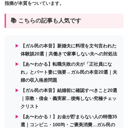
指摘が本質をついています。
📚 こちらの記事も人気です
▶
【ガル民の本音】新婚夫に料理を文句言われた
体験談20選｜共働きで家事しない夫への対処法
▶
【あ〜わかる】転職失敗の夫が「正社員にな
れ」とパート妻に強要→ガル民の本音20選｜夫
婦の収入格差問題
▶
【ガル民の本音】結婚前に確認すべきこと20選
｜宗教・借金・義実家…後悔しない究極チェッ
クリスト
▶
【あ〜わかる！】お金が貯まらない人の特徴35
選｜コンビニ・100均・ご褒美消費…ガル民の