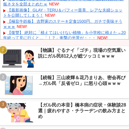
【画像】 松屋、食器の仕分けまでセルフに
NEW!
板ネタを全部まとめたｗ
NEW!
中国、止められないEV製造 売れず在庫山積み「売れたこと」に
【最新画像】 GLAY・TERU＆パフィー亜美、レアな夫婦ショッ
して補助金を騙し取る事案を思いつきが横行
NEW!
トを公開してしまう！
NEW!
中国「台風接近！」台風13号「三峡直撃予測」中国「上流大洪
【極旨牛鉄板】 吉野家のステーキ定食1500円、ガチで美味そう
水！（三峡上流」中国都市「8/5の映像（動画」三峡ダム「緊急放流
ｗｗｗ
NEW!
（決壊危機」中国「下流大水害（震え声」→
NEW!
【復讐】 絶対に「植えてはいけない植物」を小学校に植えた→20
中国とロシア海軍艦艇4隻が日本列島を一周…防衛省が全航路を
年経って見に行くと…「！？」衝撃の光景が・・・
NEW!
公開！
NEW!
【朗報】有明、甲子園で9回大逆転勝利→熊本地震ふまえた応援
に芸スポ+民「おめでとうと言いたい」ｗｗｗ
NEW!
【物議】ぐるナイ「ゴチ」現場の空気重い
【朗報】DAZN加入者まさかの5倍増、W杯視聴6700万人に芸ス
説にガル民812人が総ツッコミｗｗｗ
ポ+民「退会数は？」ｗｗｗ
NEW!
同僚の美人に土下座して必死に頼んだらこうなるｗｗｗ
NEW!
【悲報】PC自作勢「マザボ交換しただけ」でWindows消滅→スレ
Powered by livedoor 相互RSS
【続報】三山凌輝＆花乃まりあ、密会再び
民「500円Windowsでいい？」で煽られるｗｗｗ
NEW!
→ガル民「反省ゼロ」に怒り心頭ｗｗｗ
【悲報】いい大人が電子レンジの仕組みわかってない件→「ある
あるｗｗｗ」共感の連鎖で大カオスｗｗｗ
NEW!
【ガル民の本音】橋本病の症状・体験談28
選｜疲れやすさ・チラーヂンの飲み方まと
め
Powered by livedoor 相互RSS