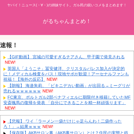
ヤバイ！ニュース(・∀・)の姉妹サイト。ガル民の鋭いコメをまとめます！
がるちゃんまとめ！
速報！
【GIF動画】 宮城の可愛すぎるチアさん、甲子園で発見される
NEW!
英国人「ようこそ」冨安健洋、クリスタルパレス加入が決定的
に！メディカル検査をパス！現地サポが歓迎！アーセナルファンも
祝福！【海外の反応】
NEW!
【朗報】 海邉朱莉、「ビキニデカい動画」が出回る→ミーグリが
売れるｗｗｗｗｗｗ
NEW!
FC東京、ポルトガル2部ペナフィエルに期限付き移籍していたMF
安斎颯馬の復帰を発表 「自分にできることを精一杯頑張ります」
NEW!
英BBC：アストンマーチン内部の分析ではホンダPUはメルセデス
からラップ1.5秒遅れらしい
NEW!
【悲報】 ワイ「ラーメン一袋だけじゃ足らんわ！二袋作った
【韓国株】 7月のKOSPI 28.9％下落…通貨危機を超える過去最大
ろ！」→結果ｗｗｗ
NEW!
の下げ幅
NEW!
【保存版】AKBサロン裏（AKB裏サロン）とは？住民の実態と鉄