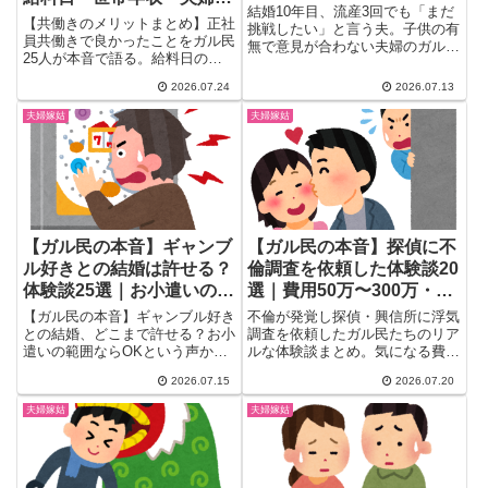
のリアル体験談
結婚10年目、流産3回でも「まだ
等のリアル
【共働きのメリットまとめ】正社
挑戦したい」と言う夫。子供の有
員共働きで良かったことをガル民
無で意見が合わない夫婦のガル民
25人が本音で語る。給料日の喜
本音25選を紹介。妊娠・出産の
び、世帯年収の実例、夫婦が対等
負担差、不育症検査のすすめ、離
2026.07.24
2026.07.13
でいられる理由、離婚や夫の休職
婚後に妊娠できた体験談まで、価
に備えるリスクヘッジまで、物価
値観の違いとの向き合い方が分か
夫婦嫁姑
夫婦嫁姑
高時代に共働きを続ける価値がわ
ります。
かる体験談を厳選。葛藤を抱える
人のリアルな声も収録。
【ガル民の本音】ギャンブ
【ガル民の本音】探偵に不
ル好きとの結婚は許せる？
倫調査を依頼した体験談20
体験談25選｜お小遣いの範
選｜費用50万〜300万・弁
囲・離婚に至った実例まと
護士相談のリアル
【ガル民の本音】ギャンブル好き
不倫が発覚し探偵・興信所に浮気
め
との結婚、どこまで許せる？お小
調査を依頼したガル民たちのリア
遣いの範囲ならOKという声か
ルな体験談まとめ。気になる費用
ら、父親や元夫の依存症で家庭が
相場は50万〜300万円、弁護士へ
2026.07.15
2026.07.20
壊れた壮絶な体験談まで、126件
の30分無料相談の活用法、慰謝
のリアルな声を25選厳選しまし
料請求するかどうか迷った時の判
夫婦嫁姑
夫婦嫁姑
た。離婚に至った実例やうまくい
断基準まで、赤裸々な本音と依頼
ってる夫婦の秘訣、依存症のサイ
前に知っておきたい注意点を詳し
ンまで一気にチェックできます。
く紹介します。