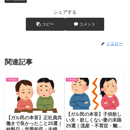
シェアする
コピー
コメント
イエロー
関連記事
夫婦嫁姑
夫婦嫁姑
【ガル民の本音】子供欲し
【ガル民の本音】正社員共
い夫・欲しくない妻の末路
働きで良かったこと25選｜
25選｜流産・不育症・離婚
給料日・世帯年収・夫婦対