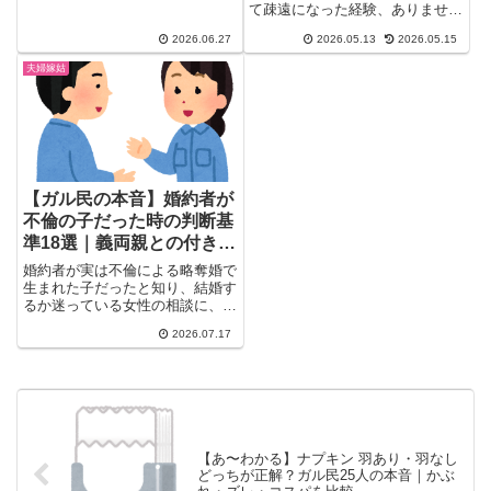
て疎遠になった経験、ありません
別格」派
絶対確認すべきチェックポイント
か？結婚した友達からの連絡が
3選も収録した保存版まとめ。
2026.06.27
2026.05.13
2026.05.15
ぱ...
夫婦嫁姑
【ガル民の本音】婚約者が
不倫の子だった時の判断基
準18選｜義両親との付き合
い方・信頼できるか見極め
婚約者が実は不倫による略奪婚で
るコツ
生まれた子だったと知り、結婚す
るか迷っている女性の相談に、ガ
ル民多数がリアルな本音で回答。
2026.07.17
「子供に罪はない」派の意見から
義両親との付き合い方、遺伝・環
境への不安、実際に同じ経験をし
た人の体験談まで、判断基準18
選を紹介します。
【あ〜わかる】ナプキン 羽あり・羽なし
どっちが正解？ガル民25人の本音｜かぶ