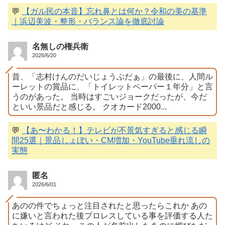
💬
【ガル民の本音】忘れ鼻とは何か？令和の美の基準
｜浜辺美波・整形・バランス論を徹底討論
名無しの権兵衛
2026/6/20
昔、「志村けんのだいじょうぶだぁ」の最後に、人間ル
ーレットの賞品に、「トイレットペーパー１年分」と言
うのがあった。 当時はすごいジョークだったが、今だ
といい景品だと感じる。 クオカード2000...
💬
【あ〜わかる！】テレビが不景気すぎると感じる瞬
間25選｜景品しょぼい・CM増加・YouTube垂れ流しの
実態
匿名
2026/6/01
あのの件でちょっと注目されたと思ったらこれか あの
に嫌いと言われた後プロレスしている事を評価する人た