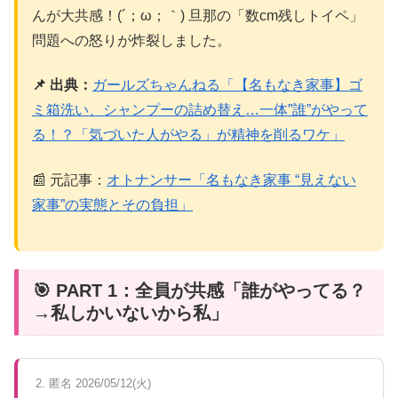
んが大共感！(´；ω；｀) 旦那の「数cm残しトイペ」
問題への怒りが炸裂しました。
📌 出典：
ガールズちゃんねる「【名もなき家事】ゴ
ミ箱洗い、シャンプーの詰め替え…一体”誰”がやって
る！？「気づいた人がやる」が精神を削るワケ」
📰 元記事：
オトナンサー「名もなき家事 “見えない
家事”の実態とその負担」
🎯 PART 1：全員が共感「誰がやってる？
→私しかいないから私」
2. 匿名 2026/05/12(火)