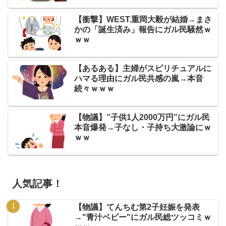
【衝撃】WEST.重岡大毅が結婚→まさ
かの「誕生済み」報告にガル民騒然ｗ
ｗｗ
【あるある】主婦がスピリチュアルに
ハマる理由にガル民共感の嵐→本音
続々ｗｗｗ
【物議】”子供1人2000万円”にガル民
本音爆発→子なし・子持ち大激論にｗ
ｗｗ
人気記事！
【物議】てんちむ第2子妊娠を発表
→"青汁ベビー"にガル民総ツッコミｗ