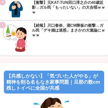
Powered by livedoor 相互RSS
【衝撃】元KAT-TUN田口淳之介の40歳近
影→ガル民「もったいない」の大合唱ｗｗ
ｗ
【続報】川口春奈、酒CM降板の衝撃→ガ
ル民「デキ婚は迷惑」まさかの大激論にｗ
ｗｗ
【共感しかない】「気づいた人がやる」が
精神を削る名もなき家事問題｜旦那の数cm
残しトイペに全国が共感