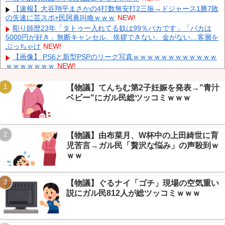
【悲報】 メディアが使う主語デカ言葉の正体、ガチでこれだった
【速報】大谷翔平まさかの4打数無安打2三振→ドジャース1勝7敗
ｗｗｗｗ
NEW!
の失速に芸スポ+民阿鼻叫喚ｗｗｗ
NEW!
【韓国株】 7月のKOSPI 28.9％下落…通貨危機を超える過去最大
彫り師歴23年「タトゥー入れてる奴は99％バカです」「バカは
の下げ幅
NEW!
5000円が好き」無断キャンセル、挨拶できない、金がない…客層を
ぶっちゃけ
NEW!
【ニュース】 中国政府「台風１３号に三峡ダムが耐えられない！
全開放流しろ！」⇒ 下流域の街が壊滅状態ｗｗｗｗｗ
NEW!
【画像】 PS6と新型PSPのリーク写真ｗｗｗｗｗｗｗｗｗｗｗｗ
ｗｗｗｗｗｗｗ
NEW!
【画像】 ちびまる子ちゃん、とんでもないガチャガチャを発売し
てしまうｗｗｗｗ
NEW!
【物議】てんちむ第2子妊娠を発表→"青汁
【続報】ちいかわ映画、興行収入60億円に到達→VIP民「グッズ
ベビー"にガル民総ツッコミｗｗｗ
だけで何百年遊べる」ｗｗｗ
NEW!
Powered by livedoor 相互RSS
【驚愕】電気代55000円の請求に絶句→VIP民の原因究明がガチす
ぎたｗｗｗ
NEW!
【物議】由布菜月、W杯中の上田綺世に育
兄が首吊った。理由はイジメ…俺の両親離婚で母は自サツし家庭
崩壊→首謀者を探しだした俺は会社と妻子を特定→結果、実刑受け
児苦言→ガル民「贅沢な悩み」の声殺到ｗ
た。子に復讐されるだろ...
NEW!
ｗｗ
【続報】ゾンビたばこ発覚の広島新井監督、OBが明かす本音「全
部ブッ壊して辞めたい」ｗｗｗ
NEW!
【物議】ぐるナイ「ゴチ」現場の空気重い
説にガル民812人が総ツッコミｗｗｗ