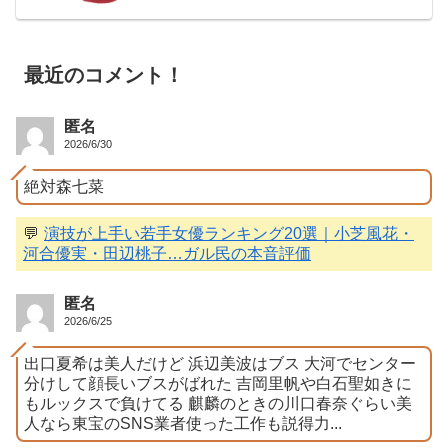
最近のコメント！
匿名
2026/6/30
絶対森七菜
💬
演技が上手い若手女優ランキング20選｜小芝風花・
河合優実・田辺桃子…ガル民の本音評価
匿名
2026/6/25
出口夏希は美人だけど 浜辺美波はブス 大河でセンター
分けして顔長いブスがばれた 吉岡里帆や白石聖如きに
もルックスで負けてる 麒麟のときの川口春奈ぐらい美
人なら東宝のSNS業者使った工作も説得力...