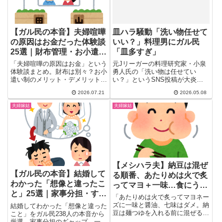
【ガル民の本音】夫婦喧嘩
皿ハラ騒動「洗い物任せて
の原因はお金だった体験談
いい？」料理男にガル民
25選｜財布管理・お小遣い
「皿多すぎ」
制のリアル
「夫婦喧嘩の原因はお金」という
元Jリーガーの料理研究家・小泉
体験談まとめ。財布は別々？お小
勇人氏の「洗い物は任せてい
遣い制のメリット・デメリット、
い？」というSNS投稿が大炎上
お金持ちでも喧嘩する理由、逆に
(´∀｀)X上では「洗い物までや
2026.07.21
2026.05.08
お金がなくても喧嘩しない夫婦に
れ...
共通する価値観まで、ガル民のリ
夫婦嫁姑
夫婦嫁姑
アルな本音を25個厳選して紹介
します。同じ悩みを抱える人は必
見の実例集です。
【メシハラ夫】納豆は混ぜ
【ガル民の本音】結婚して
る順番、あたりめは火で炙
わかった「想像と違ったこ
ってマヨ＋一味…食にうる
と」25選｜家事分担・すれ
さい夫との付き合い方
「あたりめは火で炙ってマヨネー
違い・義実家のリアル
ズに一味と醤油、七味はダメ。納
結婚してわかった「想像と違った
豆は麺つゆを入れる前に混ぜる
こと」をガル民238人の本音から
——夫の食のこだわりがとにかく
厳選。家事分担のギャップ、一緒