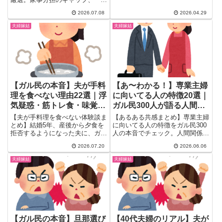
う...
にいすぎる息苦しさ、義実家付き
2026.07.08
2026.04.29
合いのリアル、話し合いのすれ違
いから、想像より良かった本音ま
夫婦嫁姑
夫婦嫁姑
で。既婚女性のリアルな結婚生活
がわかる体験談まとめです。
【ガル民の本音】夫が手料
【あ〜わかる！】専業主婦
理を食べない理由22選｜浮
に向いてる人の特徴20選｜
気疑惑・筋トレ食・味覚の
ガル民300人が語る人間関
リアル体験談
係と本音
【夫が手料理を食べない体験談ま
【あるある共感まとめ】専業主婦
とめ】結婚5年、産後から夕食を
に向いてる人の特徴をガル民300
拒否するようになった夫に、ガル
人の本音でチェック。人間関係で
民が下した診断は味覚でも筋トレ
詰む・家にいるのが苦じゃない・
2026.07.20
2026.06.06
でもなく浮気疑惑だった。「味は
体力的な理由など、共働きを選ば
普通」という評価に潜む危険信号
ない女性たちのリアルな声を20
夫婦嫁姑
夫婦嫁姑
の見分け方、ジム通い・筋トレ勢
選まとめました。自分は向いて
との食事のすれ違い、もう作らな
る？チェックリストとして活用く
くていいと割り切った対処法ま
ださい。
で、22件のリアルな本音を紹介
する。
【ガル民の本音】旦那選び
【40代夫婦のリアル】夫が