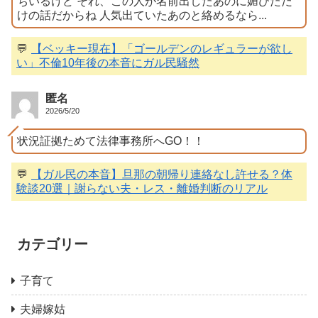
ちいるけど それ、この人が名前出したあのに媚びただ
けの話だからね 人気出ていたあのと絡めるなら...
💬
【ベッキー現在】「ゴールデンのレギュラーが欲し
い」不倫10年後の本音にガル民騒然
匿名
2026/5/20
状況証拠ためて法律事務所へGO！！
💬
【ガル民の本音】旦那の朝帰り連絡なし許せる？体
験談20選｜謝らない夫・レス・離婚判断のリアル
カテゴリー
子育て
夫婦嫁姑