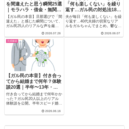
を間違えたと思う瞬間25選
「何も楽しくない」を繰り
｜モラハラ・借金・無関心
返す…ガル民の対処法18選
のリアル体験談
｜鬱・男性更年期・潔癖症
【ガル民の本音】旦那選びで「間
夫が毎日「何も楽しくない」を繰
の見分け方
違えた」と感じた瞬間について、
り返す…40代夫婦の切実なリア
ガル民25人のリアルな声を厳
ルをガルちゃんでまとめ。鬱なの
選。モラハラ・借金・家事育児放
か男性更年期なのか、受診拒否の
2026.07.26
2026.06.07
棄のサインから、後悔しない夫選
夫への向き合い方、潔癖夫との台
びのチェックポイントまで、検索
所バトルまで、ガル民の本音と対
夫婦嫁姑
しても出てこない本音を一気にチ
処法18選をリアルに紹介しま
ェック。
す。
【ガル民の本音】付き合っ
てから結婚まで何年？体験
談20選｜半年〜13年・後
悔エピソード・平均2年の
付き合ってから結婚まで何年かか
真実
った？ガル民20人以上のリアル
体験談を公開。半年スピード婚か
ら13年長期交際まで様々。「焦
2026.06.16
って後悔した」の本音と交際期間
より大切なことをまとめました。