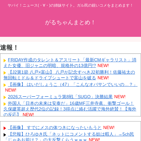
ヤバイ！ニュース(・∀・)の姉妹サイト。ガル民の鋭いコメをまとめます！
がるちゃんまとめ！
速報！
FRIDAY作成のタレント＆アスリート「最新CMギャラリスト」消
えた女優、旧ジャニの明暗、規格外の13億円!?
NEW!
【J2第1節 八戸×富山】 八戸が記念すべきJ2初勝利！佐藤祐太の
無回転ミドル＆ドライブシュートで富山を破る
NEW!
【画像】 はいだしょうこ（47）「こんなオバサンでいいの…？」
NEW!
2026スーパーフォーミュラ第8戦「SUGO」決勝結果
NEW!
外国人「日本の未来は安泰だ」16歳MF三井寺眞、衝撃ゴール！
久保建英超え歴代2位の記録！3得点に絡む活躍で海外絶賛！【海外
の反応】
NEW!
中国「大豪雨！」三峡ダム「基礎部分破損」中国「全力放流！」
台風13号「中国上陸予測」台風15号「中国接近（画像」中国「台風
【画像】 すでにメスの体つきになったいもうと
NEW!
同時上陸！（穀物生産が壊滅危機」→
NEW!
【悲報】ひろゆき氏「ネットにコメントする奴は暇人」→5ch民
大学生ワイ、株で大儲けしてしまうｗｗｗｗｗｗｗｗｗｗ
NEW!
「じゃあお前は？」の大反撃くらうｗｗｗ
NEW!