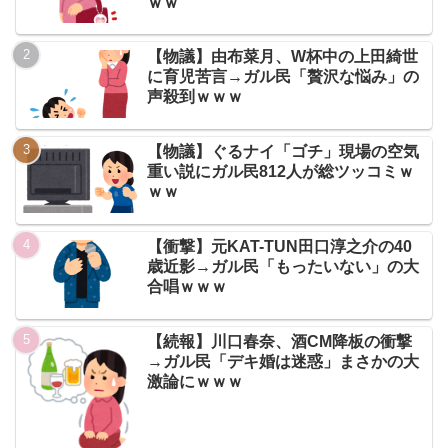
ｗｗ
【物議】由布菜月、W杯中の上田綺世
に育児苦言→ガル民「贅沢な悩み」の
声殺到ｗｗｗ
【物議】ぐるナイ「ゴチ」現場の空気
重い説にガル民812人が総ツッコミｗ
ｗｗ
【衝撃】元KAT-TUN田口淳之介の40
歳近影→ガル民「もったいない」の大
合唱ｗｗｗ
【続報】川口春奈、酒CM降板の衝撃
→ガル民「デキ婚は迷惑」まさかの大
激論にｗｗｗ