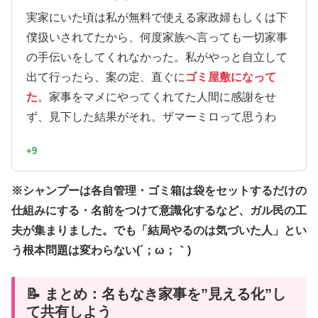
実家にいた頃は私が無料で使える家政婦もしくは下
僕扱いされてたから、何度家族へ言っても一切家事
の手伝いをしてくれなかった。私がやっと自立して
出て行ったら、案の定、直ぐに
ゴミ屋敷になって
た
。家事をマメにやってくれてた人間に感謝をせ
ず、見下した結果がそれ。ザマーミロって思うわ
+9
※シャンプーは各自管理・ゴミ箱は袋をセットするだけの
仕組みにする・名前をつけて意識化するなど、ガル民の工
夫が集まりました。でも「結局やるのは気づいた人」とい
う根本問題は変わらない(´；ω；｀)
📝 まとめ：名もなき家事を”見える化”し
て共有しよう