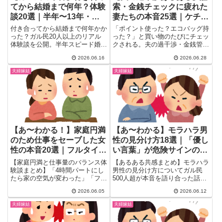
てから結婚まで何年？体験
索・金銭チェックに疲れた
談20選｜半年〜13年・後
妻たちの本音25選｜ケチ・
悔エピソード・平均2年の
モラハラ・経済DVの違い
付き合ってから結婚まで何年かか
「ポイント使った？エコバッグ持
真実
とは
った？ガル民20人以上のリアル
った？」と買い物のたびにチェッ
体験談を公開。半年スピード婚か
クされる。夫の過干渉・金銭管理
ら13年長期交際まで様々。「焦
に疲れた妻のリアルをガルちゃん
2026.06.16
2026.06.28
って後悔した」の本音と交際期間
から厳選。ケチとモラハラの違
より大切なことをまとめました。
い・経済DVの見分け方と、ガル
夫婦嫁姑
夫婦嫁姑
民直伝の対処法を30〜50代主婦
目線でまとめ。
【あ〜わかる！】家庭円満
【あ〜わかる】モラハラ男
のため仕事をセーブした女
性の見分け方18選｜「優し
性の本音20選｜フルタイム
い言葉」が危険サインのワ
やめて変わったこと
ケをガル民が解説
【家庭円満と仕事量のバランス体
【あるある共感まとめ】モラハラ
験談まとめ】「4時間パートにし
男性の見分け方についてガル民
たら家の空気が変わった」「フル
500人超が本音を語り合った話題
タイムをやめてQOLが上がっ
トピをまとめました。「君を大切
2026.06.05
2026.06.12
た」30〜40代女性たちの本音20
にする」という甘い言葉や「専業
選。専業主婦・扶養内パートを選
主婦要求」がなぜ危険サインなの
夫婦嫁姑
夫婦嫁姑
んだ理由と、働き方を変えて家庭
か、再婚後に豹変された体験談と
が変わった体験談を詳しく紹介し
対処法を交えながら詳しく解説。