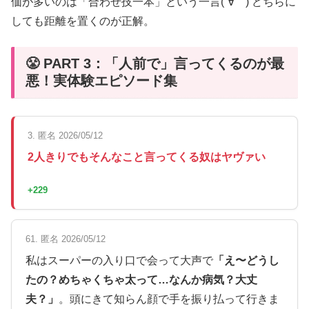
価が多いのは「合わせ技一本」という一言(´∀｀) どちらに
しても距離を置くのが正解。
😤 PART 3：「人前で」言ってくるのが最
悪！実体験エピソード集
3. 匿名 2026/05/12
2人きりでもそんなこと言ってくる奴はヤヴァい
+229
61. 匿名 2026/05/12
私はスーパーの入り口で会って大声で
「え〜どうし
たの？めちゃくちゃ太って…なんか病気？大丈
夫？」
。頭にきて知らん顔で手を振り払って行きま