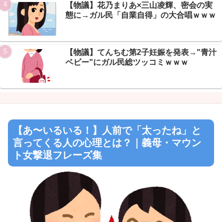
Powered by livedoor 相互RSS
【物議】花乃まりあ×三山凌輝、密会の実
態に→ガル民「自業自得」の大合唱ｗｗｗ
【物議】てんちむ第2子妊娠を発表→"青汁
ベビー"にガル民総ツッコミｗｗｗ
【あ〜いるいる！】人前で「太ったね」と
言ってくる人の心理とは？｜義母・マウン
ト女撃退フレーズ集