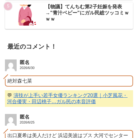
【物議】てんちむ第2子妊娠を発表
→"青汁ベビー"にガル民総ツッコミｗ
ｗｗ
最近のコメント！
匿名
2026/6/30
絶対森七菜
💬
演技が上手い若手女優ランキング20選｜小芝風花・
河合優実・田辺桃子…ガル民の本音評価
匿名
2026/6/25
出口夏希は美人だけど 浜辺美波はブス 大河でセンター