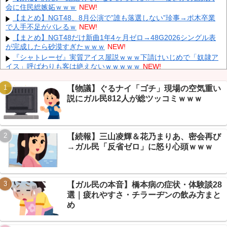
会に住民総嫉妬ｗｗｗ
NEW!
「あきれてモノが言えない」「国を維持できるの？」外国人の永
住許可要件の厳格化で在日中国人の本音は？
NEW!
【まとめ】NGT48、8月公演で”誰も落選しない”珍事→ポ木卒業
で人手不足がバレるｗ
NEW!
【速報】 中露の武装軍艦4隻が日本一周『いつでも国家沈没させ
られるぞ』
NEW!
【まとめ】NGT48だけ新曲1年4ヶ月ゼロ→48G2026シングル表
が完成したら砂漠すぎたｗｗｗ
NEW!
【為替相場】 ドル円は1ドル158円台半ば 介入警戒をしつつ円売
りが続行
NEW!
『シャトレーゼ』実質アイス屋説ｗｗｗ下請けいじめで「奴隷ア
イス」呼ばわりも客は絶えないｗｗｗｗｗ
NEW!
同僚の美人に土下座して必死に頼んだらこうなるｗｗｗ
NEW!
【悲報】 玉川徹さん、警官の発泡での包丁男死亡に「絶対に死刑
【物議】ぐるナイ「ゴチ」現場の空気重い
にならない罪なのに警察が死刑にした！」 → 元警官のマジレスが
説にガル民812人が総ツッコミｗｗｗ
コチラ → ………
NEW!
Powered by livedoor 相互RSS
【人工障がい者】 甥(28)「両親が亡くなったんで僕のこと引き取
ってほしいんですけど！」なんでいい年したヒキニートを引き取ら
なきゃいけないんだ...
NEW!
【続報】三山凌輝＆花乃まりあ、密会再び
ニコニコ老人会、既に大荒れｗｗｗはりーシ↑↑↑、おえちゃん
→ガル民「反省ゼロ」に怒り心頭ｗｗｗ
↓↓↓、高田VS加藤決闘カード登場
NEW!
【画像】 Netflix版『リボンの騎士』、とんでもない事になるｗｗ
ｗｗｗ
NEW!
【ガル民の本音】橋本病の症状・体験談28
選｜疲れやすさ・チラーヂンの飲み方まと
め