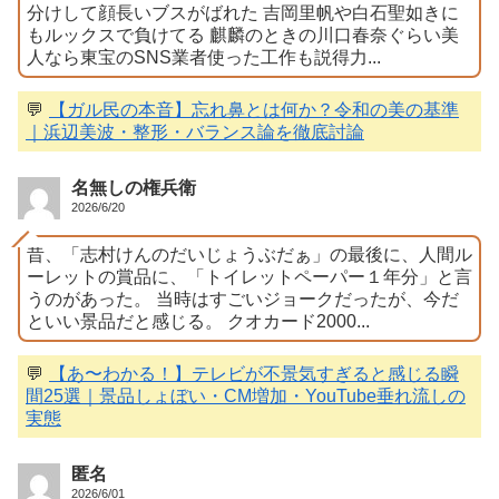
分けして顔長いブスがばれた 吉岡里帆や白石聖如きに
もルックスで負けてる 麒麟のときの川口春奈ぐらい美
人なら東宝のSNS業者使った工作も説得力...
💬
【ガル民の本音】忘れ鼻とは何か？令和の美の基準
｜浜辺美波・整形・バランス論を徹底討論
名無しの権兵衛
2026/6/20
昔、「志村けんのだいじょうぶだぁ」の最後に、人間ル
ーレットの賞品に、「トイレットペーパー１年分」と言
うのがあった。 当時はすごいジョークだったが、今だ
といい景品だと感じる。 クオカード2000...
💬
【あ〜わかる！】テレビが不景気すぎると感じる瞬
間25選｜景品しょぼい・CM増加・YouTube垂れ流しの
実態
匿名
2026/6/01