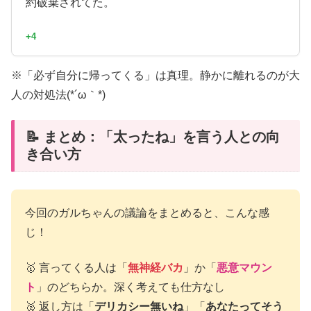
約破棄されてた。
+4
※「必ず自分に帰ってくる」は真理。静かに離れるのが大
人の対処法(*´ω｀*)
📝 まとめ：「太ったね」を言う人との向
き合い方
今回のガルちゃんの議論をまとめると、こんな感
じ！
🥇 言ってくる人は「
無神経バカ
」か「
悪意マウン
ト
」のどちらか。深く考えても仕方なし
🥈 返し方は「
デリカシー無いね
」「
あなたってそう