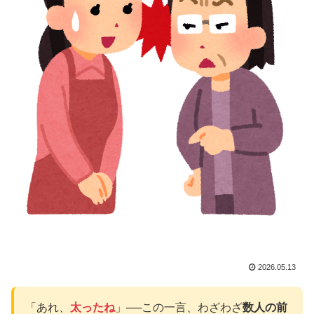
2026.05.13
「あれ、
太ったね
」──この一言、わざわざ
数人の前