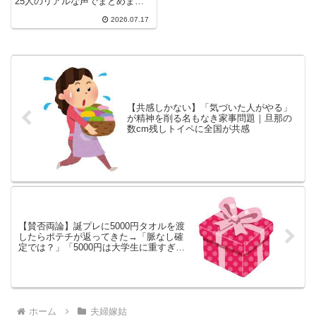
25人のリアルな声でまとめまし
た。在宅勤務と出社、それぞれ見
2026.07.17
えない負担の違いから、家事分担
を見える化するコツ、感謝し合え
る夫婦の共通点まで、検索しても
出てこない本音とヒントをお届け
します。
【共感しかない】「気づいた人がやる」
が精神を削る名もなき家事問題｜旦那の
数cm残しトイペに全国が共感
【賛否両論】誕プレに5000円タオルを渡
したらポテチが返ってきた→「脈なし確
定では？」「5000円は大学生に重すぎ」
ガル民の議論が白熱ｗｗ
ホーム
夫婦嫁姑