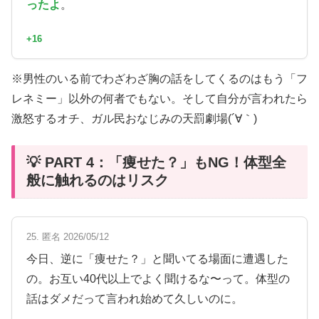
ったよ
。
+16
※男性のいる前でわざわざ胸の話をしてくるのはもう「フ
レネミー」以外の何者でもない。そして自分が言われたら
激怒するオチ、ガル民おなじみの天罰劇場(´∀｀)
💡 PART 4：「痩せた？」もNG！体型全
般に触れるのはリスク
25. 匿名 2026/05/12
今日、逆に「痩せた？」と聞いてる場面に遭遇した
の。お互い40代以上でよく聞けるな〜って。体型の
話はダメだって言われ始めて久しいのに。