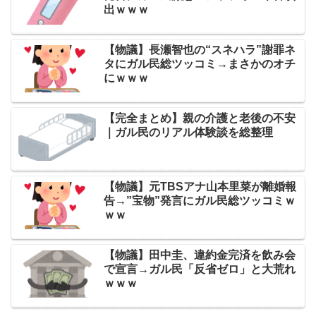
出ｗｗｗ
【物議】長瀬智也の“スネハラ”謝罪ネ
タにガル民総ツッコミ→まさかのオチ
にｗｗｗ
【完全まとめ】親の介護と老後の不安
｜ガル民のリアル体験談を総整理
【物議】元TBSアナ山本里菜が離婚報
告→”宝物”発言にガル民総ツッコミｗ
ｗｗ
【物議】田中圭、違約金完済を飲み会
で宣言→ガル民「反省ゼロ」と大荒れ
ｗｗｗ