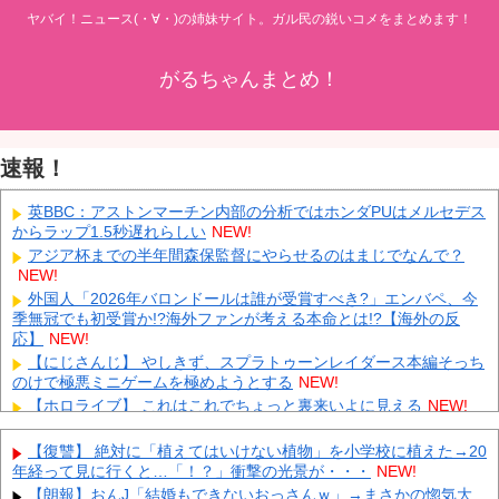
ヤバイ！ニュース(・∀・)の姉妹サイト。ガル民の鋭いコメをまとめます！
がるちゃんまとめ！
速報！
英BBC：アストンマーチン内部の分析ではホンダPUはメルセデス
からラップ1.5秒遅れらしい
NEW!
アジア杯までの半年間森保監督にやらせるのはまじでなんで？
NEW!
外国人「2026年バロンドールは誰が受賞すべき?」エンバペ、今
季無冠でも初受賞か!?海外ファンが考える本命とは!?【海外の反
応】
NEW!
【にじさんじ】 やしきず、スプラトゥーンレイダース本編そっち
のけで極悪ミニゲームを極めようとする
NEW!
【ホロライブ】 これはこれでちょっと裏来いよに見える
NEW!
韓国人インフルエンサー(49)、日本で次々と車に衝突 計7台巻き
込み 八王子
NEW!
【復讐】 絶対に「植えてはいけない植物」を小学校に植えた→20
年経って見に行くと…「！？」衝撃の光景が・・・
NEW!
中国とロシア海軍艦艇4隻が日本列島を一周…防衛省が全航路を
公開！
NEW!
【朗報】おんJ「結婚もできないおっさんｗ」→まさかの惚気大