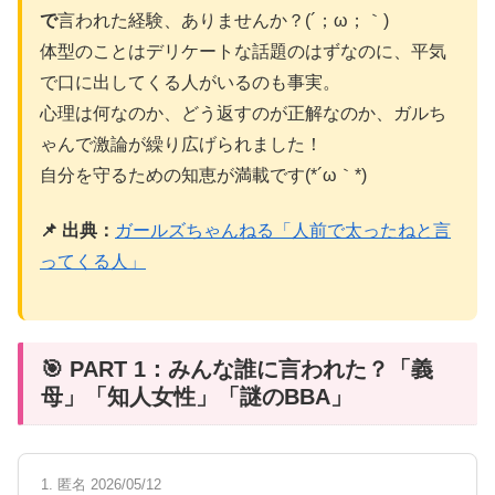
で
言われた経験、ありませんか？(´；ω；｀)
体型のことはデリケートな話題のはずなのに、平気
で口に出してくる人がいるのも事実。
心理は何なのか、どう返すのが正解なのか、ガルち
ゃんで激論が繰り広げられました！
自分を守るための知恵が満載です(*´ω｀*)
📌 出典：
ガールズちゃんねる「人前で太ったねと言
ってくる人」
🎯 PART 1：みんな誰に言われた？「義
母」「知人女性」「謎のBBA」
1. 匿名 2026/05/12