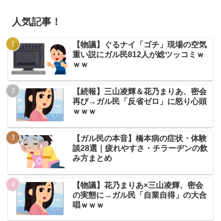
人気記事！
【物議】ぐるナイ「ゴチ」現場の空気
重い説にガル民812人が総ツッコミｗ
ｗｗ
【続報】三山凌輝＆花乃まりあ、密会
再び→ガル民「反省ゼロ」に怒り心頭
ｗｗｗ
【ガル民の本音】橋本病の症状・体験
談28選｜疲れやすさ・チラーヂンの飲
み方まとめ
【物議】花乃まりあ×三山凌輝、密会
の実態に→ガル民「自業自得」の大合
唱ｗｗｗ