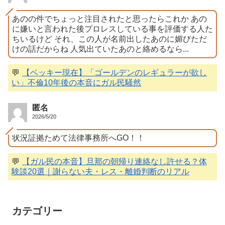
あのの件でちょっと注目されたと思ったらこれか あの
に嫌いと言われた後プロレスしている事を評価する人た
ちいるけど それ、この人が名前出したあのに媚びただ
けの話だからね 人気出ていたあのと絡めるなら...
💬
【ベッキー現在】「ゴールデンのレギュラーが欲し
い」不倫10年後の本音にガル民騒然
匿名
2026/5/20
状況証拠ためて法律事務所へGO！！
💬
【ガル民の本音】旦那の朝帰り連絡なし許せる？体
験談20選｜謝らない夫・レス・離婚判断のリアル
カテゴリー