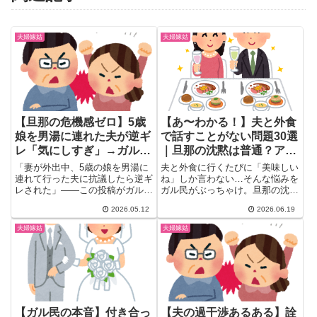
夫婦嫁姑
夫婦嫁姑
【旦那の危機感ゼロ】5歳
【あ〜わかる！】夫と外食
娘を男湯に連れた夫が逆ギ
で話すことがない問題30選
レ「気にしすぎ」→ガル民
｜旦那の沈黙は普通？アラ
「虐待です」｜+2402コメ
フォー夫婦の本音
「妻が外出中、5歳の娘を男湯に
夫と外食に行くたびに「美味しい
ントの怒りの声まとめ
連れて行った夫に抗議したら逆ギ
ね」しか言わない…そんな悩みを
レされた」——この投稿がガルち
ガル民がぶっちゃけ。旦那の沈黙
ゃんで大炎上！「みんながみん
の理由・会話が続く夫婦の話題コ
2026.05.12
2026.06.19
な...
ツ・無言外食は普通なのかを、ア
ラフォー・アラフィフ主婦のリア
夫婦嫁姑
夫婦嫁姑
ル体験談30選で丸ごとまとめま
した。
【ガル民の本音】付き合っ
【夫の過干渉あるある】詮