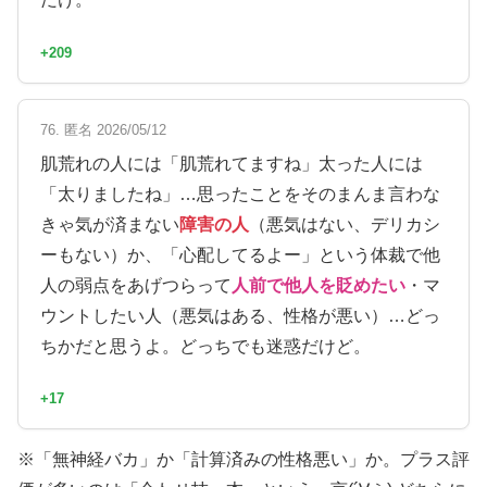
+209
76. 匿名 2026/05/12
肌荒れの人には「肌荒れてますね」太った人には
「太りましたね」…思ったことをそのまんま言わな
きゃ気が済まない
障害の人
（悪気はない、デリカシ
ーもない）か、「心配してるよー」という体裁で他
人の弱点をあげつらって
人前で他人を貶めたい
・マ
ウントしたい人（悪気はある、性格が悪い）…どっ
ちかだと思うよ。どっちでも迷惑だけど。
+17
※「無神経バカ」か「計算済みの性格悪い」か。プラス評