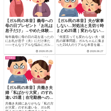
ます。
あなたの周りにいませんか？
【ガル民の本音】義母への
【ガル民の本音】夫が家事
母の日プレゼント「お礼は
しない…対処法と見切り時
息子だけ」→やめた体験談
まとめ25選｜変わらない理
15選｜旦那任せの正解
由・成功例を徹底解説
毎年義母に母の日の花を送ったの
「何度言っても変わらない夫・彼
にお礼が息子（夫）にだけ来た
氏の家事問題」ガルちゃんに集ま
——そんなリアルな悩みにガル民
った214人のリアルな本音を厳選
が反応。「旦那が悪い」「もうや
まとめ。「できないじゃなくやり
2026.05.20
2026.06.27
めた」「そもそも嫁が送るな」ま
たくない」「同棲中がリミット」
で、嫁姑・母の日プレゼントにま
など変わらない理由から、実際に
夫婦嫁姑
つわる本音15選をまとめまし
効いた対処法、見切り時の基準ま
た。
で一気にチェック。
【ガル民の本音】共働き夫
婦「私ばかり大変」のすれ
違い25選｜在宅勤務への誤
解とリアルな家事分担
共働き夫婦にありがちな「私の方
が大変」のすれ違いを、ガル民