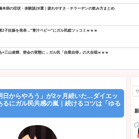
モンガどうなった…ちいかわ最新話で入れ替わり説→ファン考察盛
ｗ
NEW!
金8ヶ月未納で手足失った男性、障害年金97万円が一生ゼロに→ス
れば」ｗｗｗ
NEW!
【続報】三山凌輝＆花乃まりあ、密会再び→ガル民「反省ゼ
【ガル民の本音】橋本病の症状・体験談28選｜疲れやすさ
by livedoor 相互RSS
【物議】てんちむ第2子妊娠を発表→"青汁ベビー"にガル民
【物議】花乃まりあ×三山凌輝、密会の実態に→ガル民「自