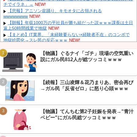
ｗｗ
NEW!
チでイラネ」→
NEW!
世界初の超伝導量子熱機関…燃料もピストンもない量子エンジン
【悲報】アニソン盆踊り、キモオタに占領される
が回った！
NEW!
wwwwwwww
NEW!
【速報】 日本赤十字社、韓国に超希少血液Jr(a-)を提供「韓国内
【朗報】年収1000万の平社員が勝ち組だった説ｗｗｗ課長は土日
では適合する血液を確保できなかった」※今回で4回目
NEW!
返上50時間残業で地獄
NEW!
「あきれてモノが言えない」「国を維持できるの？」外国人の永
【まとめ】IT業界、「未経験要らない×経験者不在」のコンボで
住許可要件の厳格化で在日中国人の本音は？
NEW!
地獄絵図化→スレ民の反応ｗｗｗ
NEW!
【悲報】坂口杏里、逃走ｗｗｗｗｗｗｗｗｗｗｗ
NEW!
左翼市民団体、広島では通用せず「人殺しの汚い足で広島の土を
【物議】ぐるナイ「ゴチ」現場の空気重い
踏むな！」→広島県民「お前らの方が汚いんじゃ！」「ワシらが広
説にガル民812人が総ツッコミｗｗｗ
島県民じゃ」
NEW!
会社「君、転勤ね」→ 男性社員「それなら妻のほうが稼ぎいいん
Powered by livedoor 相互RSS
で辞めます」⇒ 結果・・・
NEW!
【続報】三山凌輝＆花乃まりあ、密会再び
【衝撃】名護の天然記念物ガジュマルに車激突→+民「キジムナ
ーに祟られる」ｗｗｗ
NEW!
→ガル民「反省ゼロ」に怒り心頭ｗｗｗ
【悲報】人気アニメゲー、自己破産前日に「サ終」発表→石の返
金なしに+民絶句ｗｗｗ
NEW!
【物議】てんちむ第2子妊娠を発表→"青汁
ベビー"にガル民総ツッコミｗｗｗ
Powered by livedoor 相互RSS