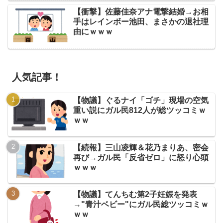
【衝撃】佐藤佳奈アナ電撃結婚→お相
手はレインボー池田、まさかの退社理
由にｗｗｗ
人気記事！
【物議】ぐるナイ「ゴチ」現場の空気
重い説にガル民812人が総ツッコミｗ
ｗｗ
【続報】三山凌輝＆花乃まりあ、密会
再び→ガル民「反省ゼロ」に怒り心頭
ｗｗｗ
【物議】てんちむ第2子妊娠を発表
→"青汁ベビー"にガル民総ツッコミｗ
ｗｗ