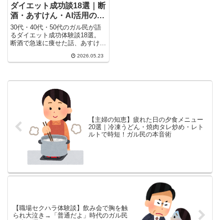
ダイエット成功談18選｜断
酒・あすけん・AI活用のリ
アル
30代・40代・50代のガル民が語
るダイエット成功体験談18選。
断酒で急速に痩せた話、あすけん
で7〜12キロ減の食事管理術、
2026.05.23
ChatGPT・Geminiにメニュー提
案してもらう最新活用法まで。
30代からのダイエット方法・継
続のコツを徹底まとめ。リバウン
ドを繰り返した経験者のリアルな
声も。
【主婦の知恵】疲れた日の夕食メニュー
20選｜冷凍うどん・焼肉タレ炒め・レト
ルトで時短！ガル民の本音術
【職場セクハラ体験談】飲み会で胸を触
られ大泣き→「普通だよ」時代のガル民