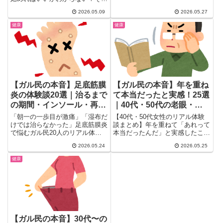
りやすくまとめました。
な方必見、ガル民が自分の腸活
2026.05.09
2026.05.27
体...
健康
健康
【ガル民の本音】足底筋膜
【ガル民の本音】年を重ね
炎の体験談20選｜治るまで
て本当だったと実感！25選
の期間・インソール・再発
｜40代・50代の老眼・更
防止のコツ
年期・白髪のリアル体験談
「朝一の一歩目が激痛」「湿布だ
【40代・50代女性のリアル体験
けでは治らなかった」足底筋膜炎
談まとめ】年を重ねて「あれって
で悩むガル民20人のリアル体験
本当だったんだ」と実感したこと
談まとめ。治癒期間・病院での治
をガル民が本音で語る。老眼・白
2026.05.24
2026.05.25
療法（衝撃波・インソール）・お
髪・筋肉痛が翌々日・痩せにく
すすめ靴・ストレッチ・再発防止
さ・更年期のイライラ…アラフォ
健康
まで、同じ悩みを持つ女性に役立
ー・アラフィフ女性に刺さる体験
つ情報を凝縮しました。
談25選。
【ガル民の本音】30代〜の