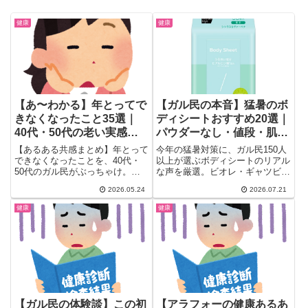
健康
健康
【あ〜わかる】年とってで
【ガル民の本音】猛暑のボ
きなくなったこと35選｜
ディシートおすすめ20選｜
40代・50代の老い実感ま
パウダーなし・値段・肌質
とめ
別に比較
【あるある共感まとめ】年とって
今年の猛暑対策に、ガル民150人
できなくなったことを、40代・
以上が選ぶボディシートのリアル
50代のガル民がぶっちゃけ。夜
な声を厳選。ビオレ・ギャツビー
更かし・熟睡・体力低下・老眼・
の実力比較からパウダー有無で変
2026.05.24
2026.07.21
スーパーの袋が開けられない・引
わる使用感、敏感肌・アトピー肌
き算メイクへの移行まで、アラフ
向けの選び方、マツキヨ・ダイソ
健康
健康
ォー・アラフィフ女性が共感しす
ーのコスパ最強アイテムや介護用
ぎる老いの実感を一気にまとめ。
シートの代用まで一気にチェック
できます。
【ガル民の体験談】この初
【アラフォーの健康あるあ