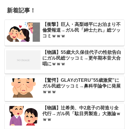
新着記事！
【衝撃】巨人・高梨雄平にお泊まり不
倫愛報道→ガル民「紳士たれ」総ツッ
コミｗｗｗ
【物議】55歳大久保佳代子の性欲告白
にガル民総ツッコミ→更年期本音大合
唱にｗｗｗ
【驚愕】GLAYのTERU”55歳激変”に
ガル民総ツッコミ→鼻科学論争に発展
ｗｗｗ
【物議】辻希美、中2息子の荷造り全
代行→ガル民「駄目男製造」大激論ｗ
ｗｗ