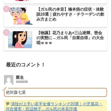
【ガル民の本音】橋本病の症状・体験
談28選｜疲れやすさ・チラーヂンの飲
み方まとめ
【物議】花乃まりあ×三山凌輝、密会
の実態に→ガル民「自業自得」の大合
唱ｗｗｗ
最近のコメント！
匿名
2026/6/30
絶対森七菜
💬
演技が上手い若手女優ランキング20選｜小芝風花・
河合優実・田辺桃子…ガル民の本音評価