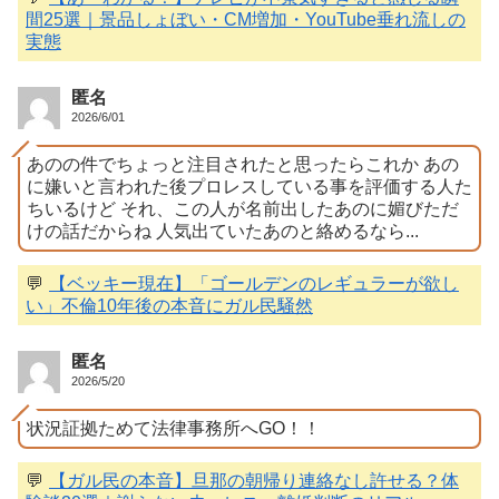
間25選｜景品しょぼい・CM増加・YouTube垂れ流しの
実態
匿名
2026/6/01
あのの件でちょっと注目されたと思ったらこれか あの
に嫌いと言われた後プロレスしている事を評価する人た
ちいるけど それ、この人が名前出したあのに媚びただ
けの話だからね 人気出ていたあのと絡めるなら...
💬
【ベッキー現在】「ゴールデンのレギュラーが欲し
い」不倫10年後の本音にガル民騒然
匿名
2026/5/20
状況証拠ためて法律事務所へGO！！
💬
【ガル民の本音】旦那の朝帰り連絡なし許せる？体