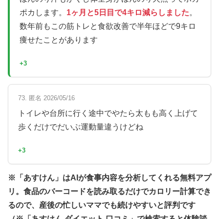
ポカします。
1ヶ月と5日目で4キロ減らしました
。
数年前もこの筋トレと食欲改善で半年ほどで9キロ
痩せたことがあります
+3
73. 匿名 2026/05/16
トイレや台所に行く途中でやたら太もも高く上げて
歩くだけでだいぶ運動量違うけどね
+3
※「あすけん」はAIが食事内容を分析してくれる無料アプ
リ。食品のバーコードを読み取るだけでカロリー計算でき
るので、産後の忙しいママでも続けやすいと評判です
（※「あすけん ダイエット 口コミ」で検索すると体験談