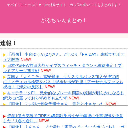
ヤバイ！ニュース(・∀・)の姉妹サイト。ガル民の鋭いコメをまとめます！
がるちゃんまとめ！
速報！
【画像】 小倉ゆうか(27)さん、7年ぶり『FRIDAY』表紙で神ボデ
ィ大解放
NEW!
日本代表FW前田大然がイプスウィッチ・タウンへ移籍決定！プ
レミアリーグ初挑戦
NEW!
英国人「ようこそ」冨安健洋、クリスタルパレス加入が決定的
に！メディカル検査をパス！現地サポが歓迎！アーセナルファンも
祝福！【海外の反応】
NEW!
キャデラックF1、致命的なブレーキ問題の原因が明らかになるも
解決には至っておらずめども立たず
NEW!
【画像】 テレ朝の気象予報士さん、意外と小さかった
NEW!
中国「大洪水！」三峡ダム「9門開放！（全力放流」中国都市
「三峡沿線の道路水没」中国政府「高速道路封鎖！」中国ダム「緊
資産1億円突破でFIREの45歳独身男性が半年後に仕事復帰を決意
急放流に合わせて開門（土砂崩れ発生」→
NEW!
した「1通の通知」
NEW!
VTuberさん、祖母の「家族だけの一日葬」をした結果ｗｗｗｗｗ
【画像】 まんさん、ブチ切れ「電車内でこういうポジのおじ、ガ