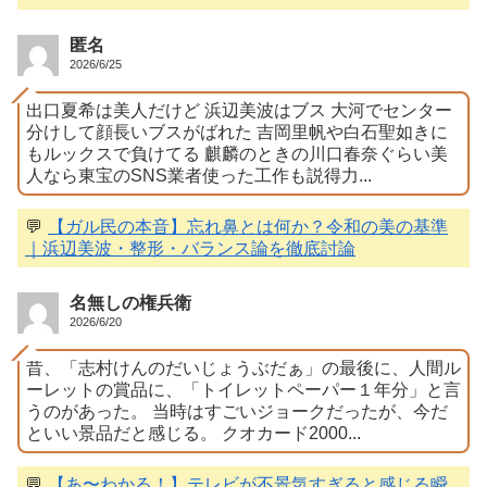
匿名
2026/6/25
出口夏希は美人だけど 浜辺美波はブス 大河でセンター
分けして顔長いブスがばれた 吉岡里帆や白石聖如きに
もルックスで負けてる 麒麟のときの川口春奈ぐらい美
人なら東宝のSNS業者使った工作も説得力...
💬
【ガル民の本音】忘れ鼻とは何か？令和の美の基準
｜浜辺美波・整形・バランス論を徹底討論
名無しの権兵衛
2026/6/20
昔、「志村けんのだいじょうぶだぁ」の最後に、人間ル
ーレットの賞品に、「トイレットペーパー１年分」と言
うのがあった。 当時はすごいジョークだったが、今だ
といい景品だと感じる。 クオカード2000...
💬
【あ〜わかる！】テレビが不景気すぎると感じる瞬