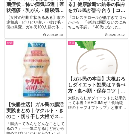
期症状→怖い病気15選｜帯
る】健康診断の結果の悩み
状疱疹・乳がん・糖尿病網
をガル民が語り合う｜コレ
膜症の見逃しサイン
ステロール・血圧・脂肪肝
【女性の初期症状あるある】喉の
「コレステロールが低すぎて引っ
の共感リアルトーク
違和感・ピリピリ痛い・抜け毛・
かかる」「健診は問題ないのにあ
便の異変…ガル民100人超の体験
ちこち不調」「40代になったら
談から、逆流性食道炎・帯状疱
病気でもないけど健康でもな
2026.05.28
2026.05.12
疹・子宮筋腫・乳がん・糖尿病網
い…...
膜症の見逃しサインを厳選。気に
健康
健康
なる症状の早期発見にチェックし
たい体験談まとめ。
【ガル民の本音】大根おろ
しダイエット効果は？食べ
方・食べ順・保存コツ｜酵
素活かす生食のポイント
大根おろしがダイエットに効果的
って本当？MEGUMIが「食物繊
【快腸生活】ガル民の腸活
維のトップオブトップ」と推す大
実践まとめ｜ヤクルト・き
根おろしの酵素・イソチオシアネ
のこ・切り干し大根でスッ
ート効果を解説。食べ順（血糖値
スパイク防止）のコツ、汁ごと食
キリ解決
「腸活ってみんなどんなことして
べる理由、保存方法とおすすめレ
るの？」――気になるけど何から
シピをガル民のリアルな声でわか
始めればいいかわからない！そん