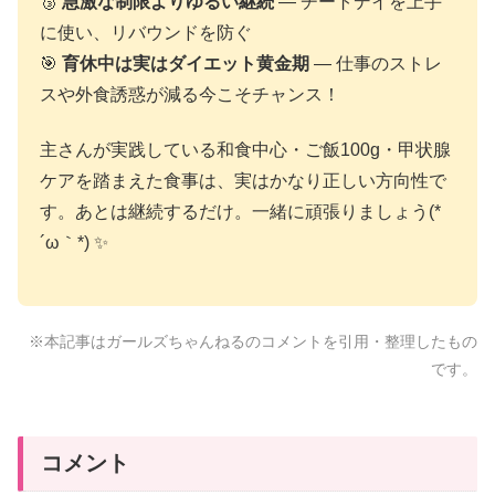
🥉
急激な制限よりゆるい継続
— チートデイを上手
に使い、リバウンドを防ぐ
🎯
育休中は実はダイエット黄金期
— 仕事のストレ
スや外食誘惑が減る今こそチャンス！
主さんが実践している和食中心・ご飯100g・甲状腺
ケアを踏まえた食事は、実はかなり正しい方向性で
す。あとは継続するだけ。一緒に頑張りましょう(*
´ω｀*) ✨
※本記事はガールズちゃんねるのコメントを引用・整理したもの
です。
コメント