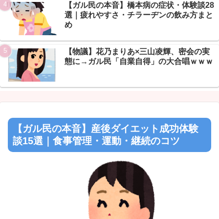
【ガル民の本音】橋本病の症状・体験談28
選｜疲れやすさ・チラーヂンの飲み方まと
め
【物議】花乃まりあ×三山凌輝、密会の実
態に→ガル民「自業自得」の大合唱ｗｗｗ
【ガル民の本音】産後ダイエット成功体験
談15選｜食事管理・運動・継続のコツ