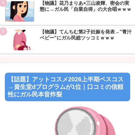
【物議】花乃まりあ×三山凌輝、密会の実
態に→ガル民「自業自得」の大合唱ｗｗｗ
Powered by livedoor 相互RSS
【物議】てんちむ第2子妊娠を発表→"青汁
ベビー"にガル民総ツッコミｗｗｗ
【話題】アットコスメ2026上半期ベスコス
→資生堂dプログラムが1位｜口コミの信頼
性にガル民本音炸裂