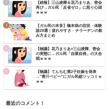
【続報】三山凌輝＆花乃まりあ、密会
再び→ガル民「反省ゼロ」に怒り心頭
ｗｗｗ
【ガル民の本音】橋本病の症状・体験
談28選｜疲れやすさ・チラーヂンの飲
み方まとめ
【物議】花乃まりあ×三山凌輝、密会
の実態に→ガル民「自業自得」の大合
唱ｗｗｗ
【物議】てんちむ第2子妊娠を発表
→"青汁ベビー"にガル民総ツッコミｗ
ｗｗ
最近のコメント！