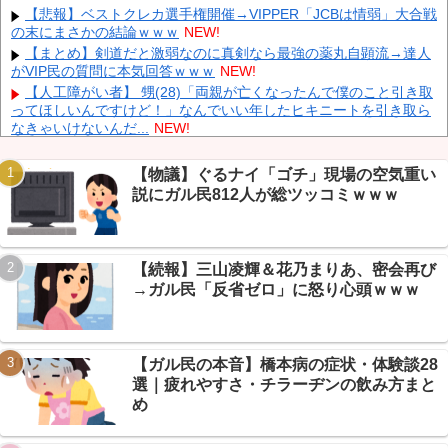
【悲報】ベストクレカ選手権開催→VIPPER「JCBは情弱」大合戦
りが続行
NEW!
の末にまさかの結論ｗｗｗ
NEW!
ヨーロッパが中国製メガソーラーを締め出しｗｗｗ
NEW!
【まとめ】剣道だと激弱なのに真剣なら最強の薬丸自顕流→達人
インドネシア「高速鉄道！」中国「大赤字！」インドネシア「運
がVIP民の質問に本気回答ｗｗｗ
NEW!
営会社の株式購入！（負債対策」中国「はい（巨額負債」インドネ
【人工障がい者】 甥(28)「両親が亡くなったんで僕のこと引き取
シア「700km延伸計画！（実質中止」→
NEW!
ってほしいんですけど！」なんでいい年したヒキニートを引き取ら
なきゃいけないんだ...
NEW!
【画像】 Netflix版『リボンの騎士』、とんでもない事になるｗｗ
ｗｗｗ
NEW!
【物議】ぐるナイ「ゴチ」現場の空気重い
【放送事故】 昔のドラマのレ◯プシーン、今見るとアウトすぎ
説にガル民812人が総ツッコミｗｗｗ
Powered by livedoor 相互RSS
る・・・
NEW!
【悲報】NGT48板民、新曲発表の日に他店ケンカ祭り→「今日は
大事な日だろ」ｗ
NEW!
【速報】NGT48・6期生、SR個人配信が8/8ついに解禁→板民
【続報】三山凌輝＆花乃まりあ、密会再び
「泥舟に光がｗ」
NEW!
→ガル民「反省ゼロ」に怒り心頭ｗｗｗ
エネ夫に離婚を突きつけたら私の職場(法律事務所)に乗り込んで
きた 堂々と「離婚の法律相談です。母の薦めでこちらに参りまし
た」と言っているが、...
NEW!
【保存版】マイナ保険証、本当に慣れた？→年収バレ・暗証番号
【ガル民の本音】橋本病の症状・体験談28
の本音がエッヂで炸裂ｗｗｗ
NEW!
選｜疲れやすさ・チラーヂンの飲み方まと
め