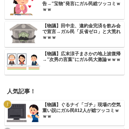
告→”宝物”発言にガル民総ツッコミｗ
ｗｗ
【物議】田中圭、違約金完済を飲み会
で宣言→ガル民「反省ゼロ」と大荒れ
ｗｗｗ
【物議】広末涼子まさかの地上波復帰
→”次男の言葉”にガル民大激論ｗｗｗ
人気記事！
【物議】ぐるナイ「ゴチ」現場の空気
重い説にガル民812人が総ツッコミｗ
ｗｗ