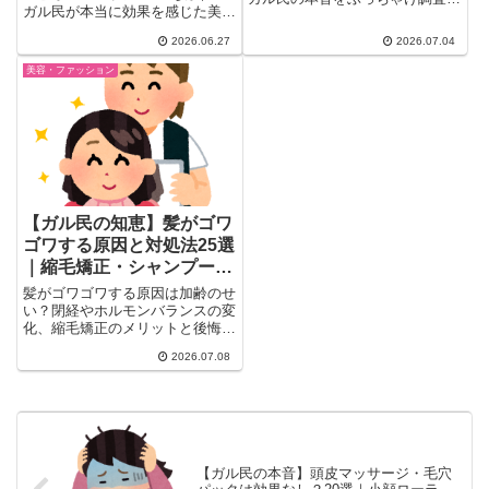
ガル民が本当に効果を感じた美白
40代・50代女性がGU・ユニクロ
美容液を20選一挙紹介。プチプ
で気をつけてること、露出やスカ
2026.06.27
2026.07.04
ラからデパコスまで、シミ・くす
ート丈のリアルな基準、実際のコ
みに悩む30〜50代女性のリアル
ーデ画像まで、共感必至の声を
美容・ファッション
口コミを厳選。砂糖断ち・フォト
25本厳選して紹介します。服選
フェイシャルなどインナーケアの
びに迷う人は必見です。
本音も。
【ガル民の知恵】髪がゴワ
ゴワする原因と対処法25選
｜縮毛矯正・シャンプー選
びのリアル
髪がゴワゴワする原因は加齢のせ
い？閉経やホルモンバランスの変
化、縮毛矯正のメリットと後悔
談、シャンプー選びで気をつけた
2026.07.08
い洗浄成分の見分け方まで、ガル
民100人以上のリアルな体験談を
厳選しました。今日から真似でき
る簡単ケア方法やおすすめアイテ
ムも合わせて紹介します。
【ガル民の本音】頭皮マッサージ・毛穴