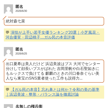
匿名
2026/6/30
絶対森七菜
💬
演技が上手い若手女優ランキング20選｜小芝風花・
河合優実・田辺桃子…ガル民の本音評価
匿名
2026/6/25
出口夏希は美人だけど 浜辺美波はブス 大河でセンター
分けして顔長いブスがばれた 吉岡里帆や白石聖如きに
もルックスで負けてる 麒麟のときの川口春奈ぐらい美
人なら東宝のSNS業者使った工作も説得力...
💬
【ガル民の本音】忘れ鼻とは何か？令和の美の基準
｜浜辺美波・整形・バランス論を徹底討論
名無しの権兵衛