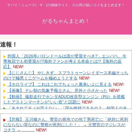
ヤバイ！ニュース(・∀・)の姉妹サイト。ガル民の鋭いコメをまとめます！
がるちゃんまとめ！
速報！
外国人「2026年バロンドールは誰が受賞すべき?」エンバペ、今
季無冠でも初受賞か!?海外ファンが考える本命とは!?【海外の反
応】
NEW!
【にじさんじ】 やしきず、スプラトゥーンレイダース本編そっち
のけで極悪ミニゲームを極めようとする
NEW!
【ホロライブ】 これはこれでちょっと裏来いよに見える
NEW!
【画像】 テレ朝の気象予報士さん、意外と小さかった
NEW!
【動画】 撮影走行でホンダADUO改良型エンジン（PU）を搭載
したアストンマーチンが“いい音”と話題に
NEW!
「あきれてモノが言えない」「国を維持できるの？」外国人の永
住許可要件の厳格化で在日中国人の本音は？
NEW!
【悲報】 玉川徹さん、警官の発泡での包丁男死亡に「絶対に死刑
【速報】 中露の武装軍艦4隻が日本一周『いつでも国家沈没させ
にならない罪なのに警察が死刑にした！」 → 元警官のマジレスが
られるぞ』
NEW!
コチラ → ………
NEW!
【為替相場】 ドル円は1ドル158円台半ば 介入警戒をしつつ円売