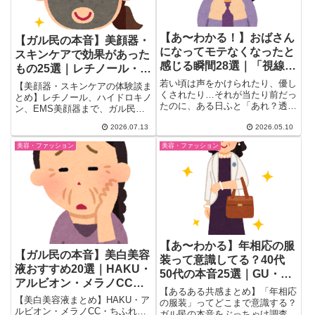
【あ〜わかる！】おばさん
【ガル民の本音】美顔器・
になってモテなくなったと
スキンケアで効果があった
感じる瞬間28選｜「視線ゼ
もの25選｜レチノール・ハ
ロ・ナンパ皆無・工事現場
イドロキノン・EMSの実体
若い頃は声をかけられたり、優し
【美顔器・スキンケアの体験談ま
スルー」ガル民の本音がリ
くされたり…それが当たり前だっ
験
とめ】レチノール、ハイドロキノ
たのに、ある日ふと「あれ？透明
アルすぎる
ン、EMS美顔器まで、ガル民が
人間になってる？」と気づく瞬
実際に効果を感じたホームケアの
間...
2026.07.13
2026.05.10
リアルな声を厳選。シミ・ほうれ
い線・毛穴悩みに効いたアイテム
美容・ファッション
美容・ファッション
と使い方のコツまで、検索しても
出てこない本音を一気にチェッ
ク。
【あ〜わかる】年相応の服
【ガル民の本音】美白美容
装って意識してる？40代
液おすすめ20選｜HAKU・
50代の本音25選｜GU・ユ
アルビオン・メラノCC・
ニクロ選びのリアル基準
【あるある共感まとめ】「年相応
プチプラを30-50代が徹底
【美白美容液まとめ】HAKU・ア
の服装」ってどこまで意識する？
比較
ルビオン・メラノCC・ちふれ…
ガル民の本音をぶっちゃけ調査。