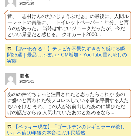
2026/6/20
昔、「志村けんのだいじょうぶだぁ」の最後に、人間ル
ーレットの賞品に、「トイレットペーパー１年分」と言
うのがあった。 当時はすごいジョークだったが、今だ
といい景品だと感じる。 クオカード2000...
💬
【あ〜わかる！】テレビが不景気すぎると感じる瞬
間25選｜景品しょぼい・CM増加・YouTube垂れ流しの
実態
匿名
2026/6/01
あのの件でちょっと注目されたと思ったらこれか あの
に嫌いと言われた後プロレスしている事を評価する人た
ちいるけど それ、この人が名前出したあのに媚びただ
けの話だからね 人気出ていたあのと絡めるなら...
💬
【ベッキー現在】「ゴールデンのレギュラーが欲し
い」不倫10年後の本音にガル民騒然