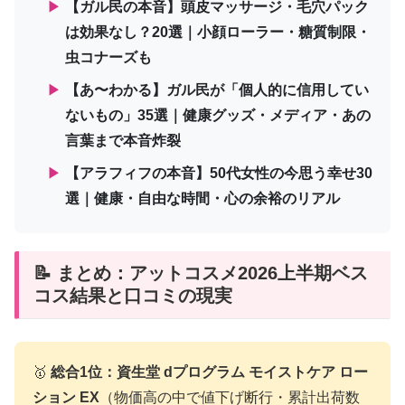
▶
【ガル民の本音】頭皮マッサージ・毛穴パック
は効果なし？20選｜小顔ローラー・糖質制限・
虫コナーズも
▶
【あ〜わかる】ガル民が「個人的に信用してい
ないもの」35選｜健康グッズ・メディア・あの
言葉まで本音炸裂
▶
【アラフィフの本音】50代女性の今思う幸せ30
選｜健康・自由な時間・心の余裕のリアル
📝 まとめ：アットコスメ2026上半期ベス
コス結果と口コミの現実
🥇
総合1位：資生堂 dプログラム モイストケア ロー
ション EX
（物価高の中で値下げ断行・累計出荷数