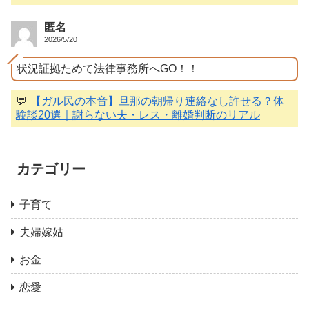
匿名
2026/5/20
状況証拠ためて法律事務所へGO！！
💬
【ガル民の本音】旦那の朝帰り連絡なし許せる？体
験談20選｜謝らない夫・レス・離婚判断のリアル
カテゴリー
子育て
夫婦嫁姑
お金
恋愛