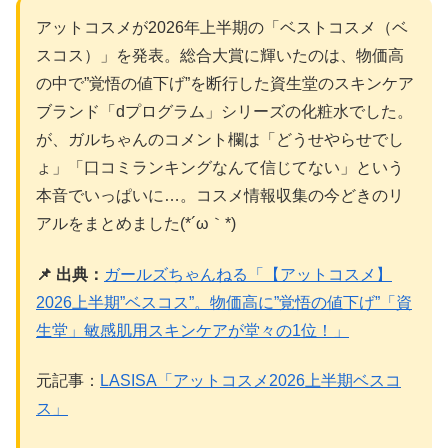
アットコスメが2026年上半期の「ベストコスメ（ベ
スコス）」を発表。総合大賞に輝いたのは、物価高
の中で”覚悟の値下げ”を断行した資生堂のスキンケア
ブランド「dプログラム」シリーズの化粧水でした。
が、ガルちゃんのコメント欄は「どうせやらせでし
ょ」「口コミランキングなんて信じてない」という
本音でいっぱいに…。コスメ情報収集の今どきのリ
アルをまとめました(*´ω｀*)
📌 出典：
ガールズちゃんねる「【アットコスメ】
2026上半期”ベスコス”。物価高に”覚悟の値下げ”「資
生堂」敏感肌用スキンケアが堂々の1位！」
元記事：
LASISA「アットコスメ2026上半期ベスコ
ス」