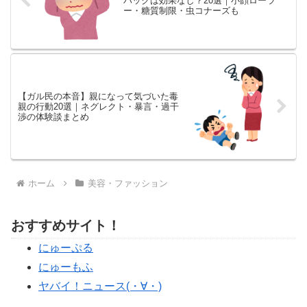
パックは効果なし？20選｜小顔ローラ
ー・糖質制限・虫コナーズも
【ガル民の本音】親になって気づいた毒
親の行動20選｜ネグレクト・暴言・過干
渉の体験談まとめ
ホーム
美容・ファッション
おすすめサイト！
にゅーぷる
にゅーもふ
ヤバイ！ニュース(・∀・)