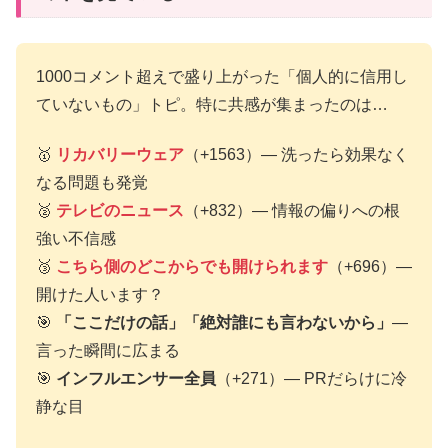
1000コメント超えで盛り上がった「個人的に信用し
ていないもの」トピ。特に共感が集まったのは…
🥇
リカバリーウェア
（+1563）— 洗ったら効果なく
なる問題も発覚
🥈
テレビのニュース
（+832）— 情報の偏りへの根
強い不信感
🥉
こちら側のどこからでも開けられます
（+696）—
開けた人います？
🎯
「ここだけの話」「絶対誰にも言わないから」
—
言った瞬間に広まる
🎯
インフルエンサー全員
（+271）— PRだらけに冷
静な目