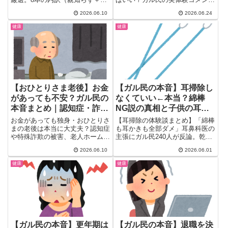
臼歯）、やって良かった声、ブラ
を多数収録。国立・私立の費用の
2026.06.10
2026.06.24
ックトライアングルや費用100
リアル、医学部専門予備校の選び
万・痛みのリスク、後悔しない歯
方、中堅校からの合格事例まで一
健康
健康
科の選び方まで一気にまとめまし
挙まとめ。防衛医大・自治医大な
た。
ど学費を抑える選択肢も解説。高
校生の子を持つ30〜50代の親御
さん必読。
【おひとりさま老後】お金
【ガル民の本音】耳掃除し
があっても不安？ガル民の
なくていい←本当？綿棒
本音まとめ｜認知症・詐
NG説の真相と子供の耳垢
欺・老人ホーム保証人
リスク
お金があっても独身・おひとりさ
【耳掃除の体験談まとめ】「綿棒
まの老後は本当に大丈夫？認知症
も耳かきも全部ダメ」耳鼻科医の
や特殊詐欺の被害、老人ホームの
主張にガル民240人が反論。乾
保証人問題、成年後見人や終活の
性・湿性の耳垢の違い、子供の耳
2026.06.10
2026.06.01
備えまで、ガル民177人のリアル
垢放置リスク、外耳炎になった体
な本音と体験談を厳選してまとめ
験談まで、検索しても出てこない
健康
健康
ました。同じ不安を抱える40
本音を一挙紹介。
代・50代女性は必見の内容で
す。
【ガル民の本音】更年期は
【ガル民の本音】退職を決