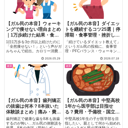
【ガル民の本音】ウォーキ
【ガル民の本音】ダイエッ
ングで痩せない理由まとめ
トを継続するコツ25選｜停
｜1万歩続けた結果・食事
滞期・食事管理・挫折しな
との関係・代替運動
い習慣まとめ
1日1万歩を3か月以上続けたのに
「続けているダイエット教えて」
「全然痩せない！」という声がガ
というガル民の投稿に、食事管
ルちゃんで続出。カロリー消費の
理・PFCバランス・ウォーキン
現実・食事との関係・膝への負
グ・筋トレ・あすけん活用術まで
2026.05.29
2026.07.18
担・更年期女性特有の問題点、そ
実践的な回答が続々集まりまし
して実際に痩せた人の成功法ま
た。停滞期の乗り越え方や挫折し
健康
健康
で、30〜50代女性のリアルな声
ない習慣化のコツを、ガル民のリ
20選を一気にまとめました。
アルな体験談25選でまとめて紹
介します。
【ガル民の本音】歯列矯正
【ガル民の本音】中堅高校
の抜歯は何本？8本抜いた
1年から医学部は目指せ
体験談まとめ｜痛み・費
る？費用・予備校・国立合
用・後悔は
格例まとめ｜親のサポート
歯列矯正で健康な歯を8本も抜歯
中堅高校1年生の子が医学部を目
術も
するのが怖い…ガル民の体験談を
指したい。親として何から始めれ
厳選。8本の内訳（親知らず＋小
ばいい？ガル民の実体験コメント