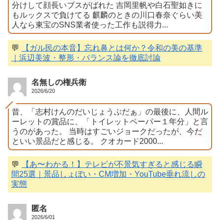
分けして顔長いブスがばれた 吉岡里帆や白石聖如きに
もルックスで負けてる 麒麟のときの川口春奈ぐらい美
人なら東宝のSNS業者使った工作も説得力...
💬
【ガル民の本音】忘れ鼻とは何か？令和の美の基準
｜浜辺美波・整形・バランス論を徹底討論
名無しの権兵衛
2026/6/20
昔、「志村けんのだいじょうぶだぁ」の最後に、人間ル
ーレットの賞品に、「トイレットペーパー１年分」と言
うのがあった。 当時はすごいジョークだったが、今だ
といい景品だと感じる。 クオカード2000...
💬
【あ〜わかる！】テレビが不景気すぎると感じる瞬
間25選｜景品しょぼい・CM増加・YouTube垂れ流しの
実態
匿名
2026/6/01