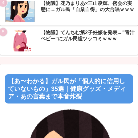
【物議】花乃まりあ×三山凌輝、密会の実
態に→ガル民「自業自得」の大合唱ｗｗｗ
【物議】てんちむ第2子妊娠を発表→"青汁
ベビー"にガル民総ツッコミｗｗｗ
【あ〜わかる】ガル民が「個人的に信用し
ていないもの」35選｜健康グッズ・メディ
ア・あの言葉まで本音炸裂