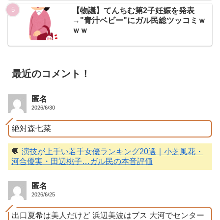
【物議】てんちむ第2子妊娠を発表
→"青汁ベビー"にガル民総ツッコミｗ
ｗｗ
最近のコメント！
匿名
2026/6/30
絶対森七菜
💬
演技が上手い若手女優ランキング20選｜小芝風花・
河合優実・田辺桃子…ガル民の本音評価
匿名
2026/6/25
出口夏希は美人だけど 浜辺美波はブス 大河でセンター