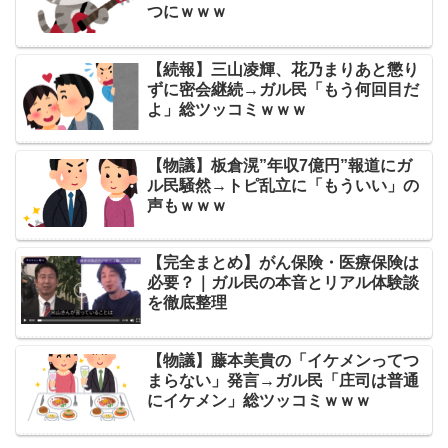
つにｗｗｗ
【続報】三山凌輝、花乃まりあと懲り
ずに密会継続→ガル民「もう何回目だ
よ」総ツッコミｗｗｗ
【物議】板倉滉”年収7億円”報道にガ
ル民騒然→トピ乱立に「もういい」の
声もｗｗｗ
【完全まとめ】がん保険・医療保険は
必要？｜ガル民の本音とリアル体験談
を徹底整理
【物議】藤本美貴の「イケメンってつ
まらない」発言→ガル民「庄司は普通
にイケメン」総ツッコミｗｗｗ