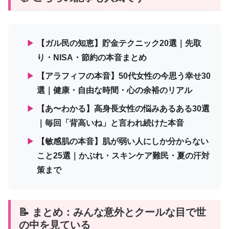
▶
【ガル民の知恵】貯金テクニック20選｜先取
り・NISA・節約の本音まとめ
▶
【アラフィフの本音】50代女性の今思う幸せ30
選｜健康・自由な時間・心の余裕のリアル
▶
【あ〜わかる】高身長女性の悩みあるある30選
｜毎回「背高いね」と言われ続けた本音
▶
【敏感肌の本音】肌が弱い人にしか分からない
こと25選｜かぶれ・スキンケア難民・夏の汗対
策まで
📝 まとめ：みんな意外とクールな目で世
の中を見ている