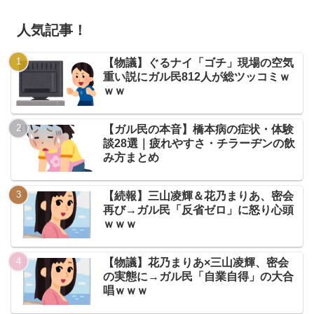
人気記事！
【物議】ぐるナイ「ゴチ」現場の空気
重い説にガル民812人が総ツッコミｗ
ｗｗ
【ガル民の本音】橋本病の症状・体験
談28選｜疲れやすさ・チラーヂンの飲
み方まとめ
【続報】三山凌輝＆花乃まりあ、密会
再び→ガル民「反省ゼロ」に怒り心頭
ｗｗｗ
【物議】花乃まりあ×三山凌輝、密会
の実態に→ガル民「自業自得」の大合
唱ｗｗｗ