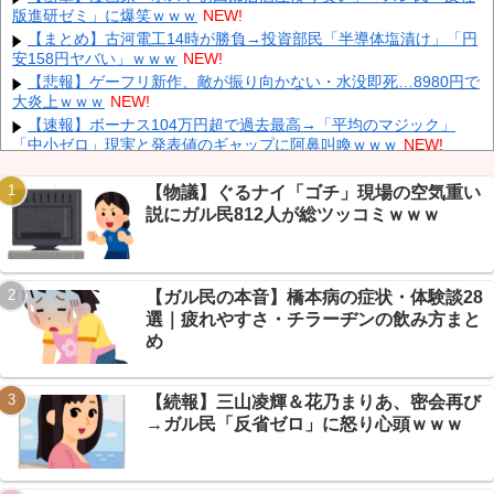
中国「大洪水！」中国ダム「決壊」地元民「公式発表より死者多
版進研ゼミ」に爆笑ｗｗｗ
NEW!
い！」中国政府「住民拘束！（安否不明」中国当局「救助隊動画も
【まとめ】古河電工14時が勝負→投資部民「半導体塩漬け」「円
削除」台風13号「三峡ダム接近中」→
NEW!
安158円ヤバい」ｗｗｗ
NEW!
かつて650万部を誇った「週刊少年ジャンプ」、発行部数が初の
【悲報】ゲーフリ新作、敵が振り向かない・水没即死…8980円で
100万部割れ
NEW!
大炎上ｗｗｗ
NEW!
【速報】 記者「中革連は食料品消費税ゼロを公約に掲げていた
【速報】ボーナス104万円超で過去最高→「平均のマジック」
が？」→階猛氏「そ、それは財源確保という条件付き」
NEW!
「中小ゼロ」現実と発表値のギャップに阿鼻叫喚ｗｗｗ
NEW!
「中国人ってこんなに嫌われているの？」日本生活9年目で明か
【ＧＪ】 クラスに迷惑な池沼がいた。リーダー格のＡ「なんで支
す本心！
NEW!
援学級に入れないんですか？」先生「背の高い低いと同じで、これ
【物議】ぐるナイ「ゴチ」現場の空気重い
も個性なの！差別は...
NEW!
説にガル民812人が総ツッコミｗｗｗ
【画像】 日産が社運をかけて発売するSUVｗｗｗｗｗｗｗ
NEW!
義兄嫁が自宅をサロンにして姪を毎日ウトメへ預ける生活に。数
年後、そのツケが一気に回ってきて…
NEW!
【ガル民の本音】橋本病の症状・体験談28
【悲報】男の理想体重80kg論争→VIPPERの結論「デブは100kg
Powered by livedoor 相互RSS
から」ｗｗｗ
NEW!
選｜疲れやすさ・チラーヂンの飲み方まと
【速報】 NHKの性被害問題、性加害した番組出演者が衝撃告白！
め
NEW!
【続報】三山凌輝＆花乃まりあ、密会再び
→ガル民「反省ゼロ」に怒り心頭ｗｗｗ
Powered by livedoor 相互RSS