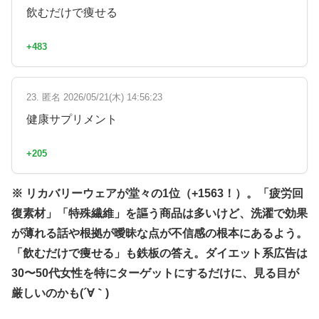
飲むだけで痩せる
+483
23. 匿名 2026/05/21(木) 14:56:23
健康サプリメント
+205
※ リカバリーウェアが堂々の1位（+1563！）。「疲労回
復素材」「特殊繊維」を謳う商品は多いけど、洗濯で効果
が薄れる話や根拠が曖昧な点が不信感の根本にあるよう。
「飲むだけで痩せる」も鉄板の答え。ダイエット系広告は
30〜50代女性を特にターゲットにするだけに、見る目が
厳しいのかも(´∀｀)