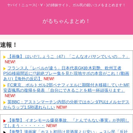
ヤバイ！ニュース(・∀・)の姉妹サイト。ガル民の鋭いコメをまとめます！
がるちゃんまとめ！
速報！
【画像】 はいだしょうこ（47）「こんなオバサンでいいの…？」
NEW!
フランス人「レベルが違う」日本代表GK鈴木彩艶、欧州王者
PSG移籍間近に!?超絶プレー集を見た現地サポの本音がこれ！(動画
あり)【海外の反応】
NEW!
FC東京、ポルトガル2部ペナフィエルに期限付き移籍していたMF
安斎颯馬の復帰を発表 「自分にできることを精一杯頑張ります」
NEW!
英BBC：アストンマーチン内部の分析ではホンダPUはメルセデス
からラップ1.5秒遅れらしい
NEW!
元日向坂46・松田好花、食中毒で「腹痛とおう吐と下痢が止まら
ない」原因は夏の風物詩だった
NEW!
【衝撃】 イオンモール爆発事故、『とんでもない事実』が判明し
中国人のリウさん、新エネ車で国境越えたら遠隔操作で30時間ロ
てしまう・・・・・・
NEW!
ックされる！
NEW!
【衝撃】漫画家「ホスト初回は居酒屋より安い」→スレ民「反社