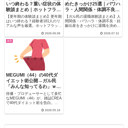
いつ終わる？重い症状の体
めたきっかけ25選｜パワハ
験談まとめ｜ホットフラッ
ラ・人間関係・体調不良の
シュ・うつ・HRT治療のリ
リアル体験談
【更年期の体験談まとめ】更年期
【ガル民の退職体験談まとめ】人
アル
はいつ終わる？経験者181人のリ
間関係・パワハラ・体調不良・妊
アルな声を厳選。ホットフラッシ
娠出産をきっかけに退職を決めた
ュ・倦怠感・うつ症状の実態か
25人分のリアルな声を厳選して
2026.06.09
2026.07.31
ら、HRT・エクオール・漢方の治
紹介する。給料への不満や『これ
療体験、閉経後どう変わったかま
はもう辞めろという合図』だと悟
健康
で。同じ悩みを抱える40〜50代
った瞬間まで、退職理由の本音と
に届けたい本音と希望のまとめ。
円満な伝え方のヒントがきっと見
つかる内容になっている。
MEGUMI（44）の40代ダ
イエット術公開→ガル民
「みんな知ってるわ」ｗ｜
アラフォーのダイエット本
俳優・プロデューサーとして多忙
音まとめ
なMEGUMI（44）が、雑誌CREA
で40代ダイエット術を告白。
「二の腕と背中に衝撃を受...
2026.05.16