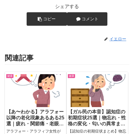
シェアする
コピー
コメント
イエロー
関連記事
健康
健康
【あ〜わかる】アラフォー
【ガル民の本音】認知症の
以降の老化現象あるある25
初期症状25選｜物忘れ・性
選｜疲れ・関節痛・老眼・
格の変化・匂いの異常まで
物忘れのリアルな本音
実体験
アラフォー・アラフィフ女性が
【認知症の初期症状まとめ】物忘