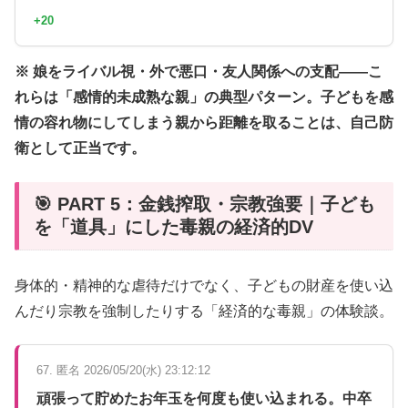
+20
※ 娘をライバル視・外で悪口・友人関係への支配——こ
れらは「感情的未成熟な親」の典型パターン。子どもを感
情の容れ物にしてしまう親から距離を取ることは、自己防
衛として正当です。
🎯 PART 5：金銭搾取・宗教強要｜子ども
を「道具」にした毒親の経済的DV
身体的・精神的な虐待だけでなく、子どもの財産を使い込
んだり宗教を強制したりする「経済的な毒親」の体験談。
67. 匿名 2026/05/20(水) 23:12:12
頑張って貯めたお年玉を何度も使い込まれる。中卒