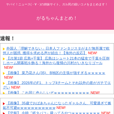
ヤバイ！ニュース(・∀・)の姉妹サイト。ガル民の鋭いコメをまとめます！
がるちゃんまとめ！
速報！
外国人「理解できない」日本人ファンタジスタがまだ無所属で欧
州人が困惑..獲得を求める声が続出！【海外の反応】
NEW!
【J1第1節 広島×千葉】 広島はシュート21本の猛攻で千葉を圧倒
しホーム開幕戦を飾る！海外から復帰の川村がいきなりゴール
NEW!
【画像】 菜乃花さん(35)、B地区の主張が強すぎるｗｗｗｗｗ
NEW!
【画像】 2026年のF1、トップ4チームとそれ以外の差がガチでエ
グい
NEW!
【画像】 これ同じ色らしいぞｗｗｗｗｗｗｗｗｗｗ
NEW!
【熊本被災地入り】 元れいわの奥田ふみよ、参議院防災服でお食
事楽しむ写真投稿「同席者は笑顔にサムズアップ」
NEW!
【画像】 35歳でおばあちゃんになったギャルさん、可愛過ぎて嫉
妬不可避w w w w w w w w w w w
NEW!
「宝くじの1番賢い買い方」←これ
NEW!
【悲報】 今時『紙タバコ』吸ってるやつｗｗｗｗｗｗｗｗ
NEW!
【悲報】 メディアが使う主語デカ言葉の正体、ガチでこれだった