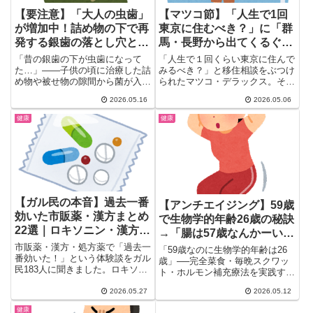
【要注意】「大人の虫歯」
【マツコ節】「人生で1回
が増加中！詰め物の下で再
東京に住むべき？」に「群
発する銀歯の落とし穴とガ
馬・長野から出てくるぐら
ル民のリアルな体験談
いがちょうどいい」｜ガル
「昔の銀歯の下が虫歯になって
「人生で１回くらい東京に住んで
民の東京移住論争まとめ
た…」——子供の頃に治療した詰
みるべき？」と移住相談をぶつけ
め物や被せ物の隙間から菌が入り
られたマツコ・デラックス。その
込み、50代以上を中心に「大人
答えがまさかの 「群馬、長野
2026.05.16
2026.05.06
の...
か...
健康
健康
【ガル民の本音】過去一番
【アンチエイジング】59歳
効いた市販薬・漢方まとめ
で生物学的年齢26歳の秘訣
22選｜ロキソニン・漢方・
→「腸は57歳なんかーい」
胃腸薬のリアル体験談
「ケンタ食べたいし」ガル
市販薬・漢方・処方薬で「過去一
「59歳なのに生物学的年齢は26
番効いた！」という体験談をガル
民辛口まとめ
歳」──完全菜食・毎晩スクワッ
民183人に聞きました。ロキソニ
ト・ホルモン補充療法を実践する
ンやEVEの痛み止め、正露丸・
英国女性編集者の健康法が話題...
赤玉などの胃腸薬、加味逍遙散・
2026.05.27
2026.05.12
葛根湯の漢方薬、タミフルなどの
健康