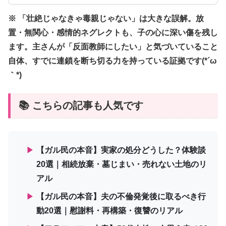
※ 「壮絶じゃなきゃ毒親じゃない」は大きな誤解。放
置・無関心・感情的ネグレクトも、子の心に深い傷を残し
ます。主さんが「反面教師にしたい」と気づいていること
自体、すでに連鎖を断ち切る力を持っている証拠です(*´ω
｀*)
📚 こちらの記事も人気です
▶
【ガル民の本音】実家の処分どうした？体験談
20選｜相続放棄・墓じまい・売れない土地のリ
アル
▶
【ガル民の本音】夫の不倫発覚後に取るべき行
動20選｜慰謝料・再構築・復讐のリアル