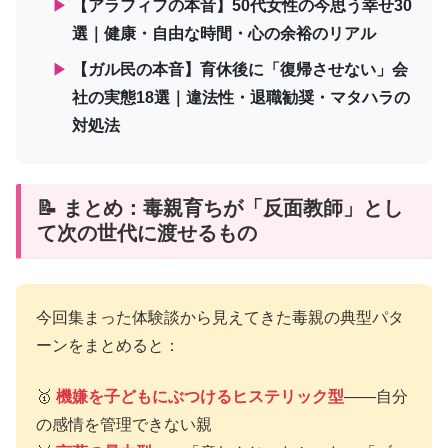
▶
【アラフィフの本音】50代女性の今思う幸せ30
選｜健康・自由な時間・心の余裕のリアル
▶
【ガル民の本音】育休後に「復帰させない」会
社の実態18選｜違法性・退職勧奨・マタハラの
対処法
📝 まとめ：毒親育ちが「反面教師」とし
て次の世代に渡せるもの
今回集まった体験談から見えてきた毒親の典型パタ
ーンをまとめると：
🥇
機嫌を子どもにぶつけるヒステリック型
——自分
の感情を管理できない親