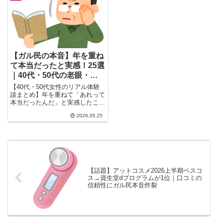
インフル薬まで。薬選びに迷って
いる方の参考に。
【ガル民の本音】年を重ね
て本当だったと実感！25選
｜40代・50代の老眼・更
年期・白髪のリアル体験談
【40代・50代女性のリアル体験
談まとめ】年を重ねて「あれって
本当だったんだ」と実感したこと
をガル民が本音で語る。老眼・白
2026.05.25
髪・筋肉痛が翌々日・痩せにく
さ・更年期のイライラ…アラフォ
ー・アラフィフ女性に刺さる体験
談25選。
【話題】アットコスメ2026上半期ベスコ
ス→資生堂dプログラムが1位｜口コミの
信頼性にガル民本音炸裂