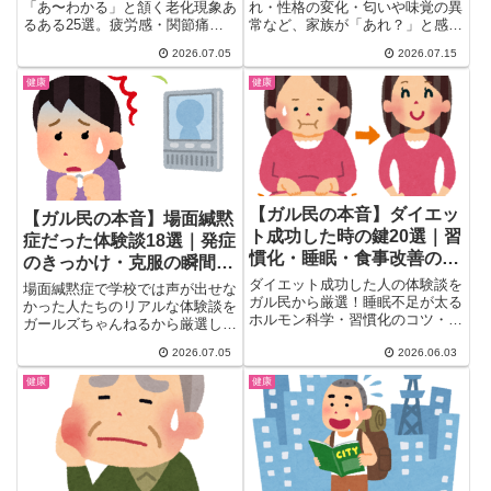
「あ〜わかる」と頷く老化現象あ
れ・性格の変化・匂いや味覚の異
るある25選。疲労感・関節痛・
常など、家族が「あれ？」と感じ
老眼・耳の聞こえにくさ・物忘
た瞬間をガル民25人がリアルに
2026.07.05
2026.07.15
れ・更年期の不調まで、ガル民
証言。若年性認知症のサインや通
177人のリアルな体験談を厳選紹
帳・お金まわりの異変、病院受診
健康
健康
介。漢方薬やパーソナルトレーニ
のタイミングまで、検索しても出
ングなど、実際に効果があった対
てこないリアルな本音を一気にチ
策のヒントもまとめました。
ェックできます。
【ガル民の本音】ダイエッ
【ガル民の本音】場面緘黙
ト成功した時の鍵20選｜習
症だった体験談18選｜発症
慣化・睡眠・食事改善のリ
のきっかけ・克服の瞬間・
アル体験
大人になっても続く後遺症
ダイエット成功した人の体験談を
場面緘黙症で学校では声が出せな
ガル民から厳選！睡眠不足が太る
かった人たちのリアルな体験談を
ホルモン科学・習慣化のコツ・食
ガールズちゃんねるから厳選しま
事改善の実例・ウォーキング継続
した。発症のきっかけ、理解のな
法を20選でまとめました。40
2026.07.05
2026.06.03
い先生の対応、話せるようになっ
代・アラフォーからでも遅くな
た瞬間、大人になっても続く後遺
健康
健康
い、リバウンドしない方法が満載
症まで、当事者と周囲の声を交え
です。
て詳しくまとめて紹介していま
す。