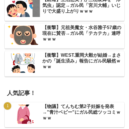
気虫」認定→ガル民「宮川大輔」いじ
りで大盛り上がりｗｗｗ
【衝撃】元祖美魔女・水谷雅子57歳の
現在に賛否→ガル民「テカテカ」連呼
ｗｗｗ
【衝撃】WEST.重岡大毅が結婚→まさ
かの「誕生済み」報告にガル民騒然ｗ
ｗｗ
人気記事！
【物議】てんちむ第2子妊娠を発表
→"青汁ベビー"にガル民総ツッコミｗ
ｗｗ