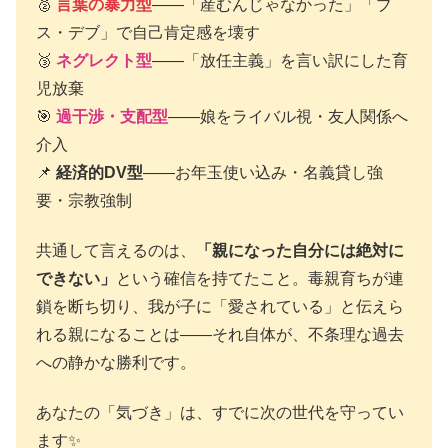
🥈
言葉の暴力型
——「産むんじゃなかった」「ブ
ス・デブ」で自己肯定感を壊す
🥉
ネグレクト型
——「放任主義」を言い訳にした育
児放棄
🎯
過干渉・支配型
——娘をライバル視・友人関係へ
介入
📌
経済的DV型
——お年玉使い込み・名義貸し強
要・宗教強制
共通して言えるのは、
「親になった自分には絶対に
できない」
という確信を持てたこと。毒親育ちが連
鎖を断ち切り、我が子に「愛されている」と伝えら
れる親になることは——それ自体が、不条理な過去
への静かな勝利です。
あなたの「気づき」は、すでに次の世代を守ってい
ます✨