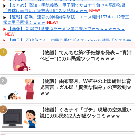
ｗｗｗｗ
NEW!
【まとめ】高知・明徳義塾、甲子園でサヨナラ負けも馬淵監督
「野球は面白い」続投表明にスレ感動ｗｗｗ
NEW!
【画像】 電車ってこうした方が快適じゃね？
NEW!
【速報】横浜、連覇の沖縄尚学撃破 エース織田157キロ12奪三
K-POPアイドルの約半数が3年後には姿を消す…損益分岐点突破
振に甲子園沸くｗｗｗ
NEW!
は4％未満
NEW!
【画像】 新潟で1番並ぶラーメン屋に来たでｗｗｗｗｗｗｗｗ
NEW!
【仰天】 石破茂さん、自民若手に舐めてかかった結果「全てを失
うｗｗｗｗｗ」
NEW!
江別リンチ犯「立って謝罪は本気じゃない」 裁判官「ほな裁判で
【物議】てんちむ第2子妊娠を発表→"青汁
Powered by livedoor 相互RSS
土下座してないキミは本気じゃないな」
NEW!
ベビー"にガル民総ツッコミｗｗｗ
【悲報】世帯年収1000万の共働き夫婦、都内マイホームで理想崩
壊→+民「それ負け組だろｗｗｗ」
NEW!
【速報】秋田バスローブ会見に新事実、喫煙&背景ラブホ疑惑
【物議】由布菜月、W杯中の上田綺世に育
→+民「舘ひろし超えたｗｗｗ」
NEW!
児苦言→ガル民「贅沢な悩み」の声殺到ｗ
【炎上】コンビニに家庭ゴミ持ち込んだ客、234レスの店擁護祭
り→なんG民「店長GJ」の声止まらずｗｗｗ
NEW!
ｗｗ
【物議】ぐるナイ「ゴチ」現場の空気重い
説にガル民812人が総ツッコミｗｗｗ
Powered by livedoor 相互RSS