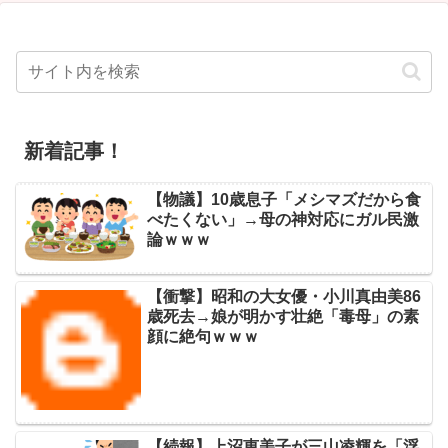
新着記事！
【物議】10歳息子「メシマズだから食
べたくない」→母の神対応にガル民激
論ｗｗｗ
【衝撃】昭和の大女優・小川真由美86
歳死去→娘が明かす壮絶「毒母」の素
顔に絶句ｗｗｗ
【続報】上沼恵美子が三山凌輝を「浮