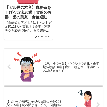
【ガル民の本音】血糖値を
下げる方法20選｜食前のお
酢・桑の葉茶・食後運動の
リアル体験談
【血糖値を下げる方法まとめ】ガ
ル民128人が実践する食事・運動
テクを20選で紹介。食後10分の
踏み台昇降・カーボラスト・桑の
2026.05.27
葉茶・りんご酢・HbA1c下げた成
功談まで、検索しても出てこない
本音を一気にチェック。
【ガル民の本音】40代の体の変化・更年
期体験談20選｜疲れ・物忘れ・尿漏れへ
の対処法まとめ
【ガル民の知恵】子供の国語力を伸ばす
方法25選｜読み聞かせ・公文・図書館の