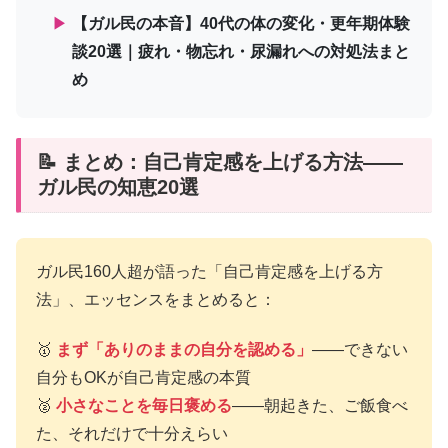
▶
【ガル民の本音】40代の体の変化・更年期体験
談20選｜疲れ・物忘れ・尿漏れへの対処法まと
め
📝 まとめ：自己肯定感を上げる方法——
ガル民の知恵20選
ガル民160人超が語った「自己肯定感を上げる方
法」、エッセンスをまとめると：
🥇
まず「ありのままの自分を認める」
——できない
自分もOKが自己肯定感の本質
🥈
小さなことを毎日褒める
——朝起きた、ご飯食べ
た、それだけで十分えらい