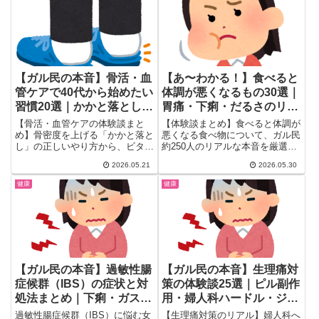
原因から、鉄分サプリ・散歩・食
24項目、体験談つきで一気にチ
事改善まで実際に効果があった対
ェックできます。
処法を25個一気にチェックでき
ます。
【ガル民の本音】骨活・血
【あ〜わかる！】食べると
管ケアで40代から始めたい
体調が悪くなるもの30選｜
習慣20選｜かかと落とし・
胃痛・下痢・だるさのリア
ビタミンD・食事改善のリ
ル原因をガル民が語る
【骨活・血管ケアの体験談まと
【体験談まとめ】食べると体調が
アル
め】骨密度を上げる「かかと落と
悪くなる食べ物について、ガル民
し」の正しいやり方から、ビタミ
約250人のリアルな本音を厳選。
ンDの意外な落とし穴、血管を若
カップ焼きそば・牛乳・コーヒ
2026.05.21
2026.05.30
返らせる食事習慣まで、ガル民の
ー・玉ねぎ・人工甘味料など、実
本音を厳選。閉経後に一気に骨が
は多くの人が「合わない」と感じ
健康
健康
劣化する前に、今日から始められ
る意外な食品がずらり。遅延型ア
る習慣をリアルな体験談で一気に
レルギーやFODMAPの知識も紹
チェック。
介。
【ガル民の本音】過敏性腸
【ガル民の本音】生理痛対
症候群（IBS）の症状と対
策の体験談25選｜ピル副作
処法まとめ｜下痢・ガス
用・婦人科ハードル・ジエ
型・電車恐怖・薬の体験談
ノゲストの効果
過敏性腸症候群（IBS）に悩む女
【生理痛対策のリアル】婦人科へ