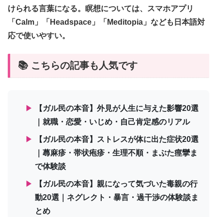
けられる言葉になる。瞑想については、スマホアプリ
「Calm」「Headspace」「Meditopia」なども日本語対
応で使いやすい。
📚 こちらの記事も人気です
▶
【ガル民の本音】外見が人生に与えた影響20選
｜就職・恋愛・いじめ・自己肯定感のリアル
▶
【ガル民の本音】ストレスが体に出た症状20選
｜蕁麻疹・帯状疱疹・生理不順・まぶた痙攣ま
で体験談
▶
【ガル民の本音】親になって気づいた毒親の行
動20選｜ネグレクト・暴言・過干渉の体験談ま
とめ