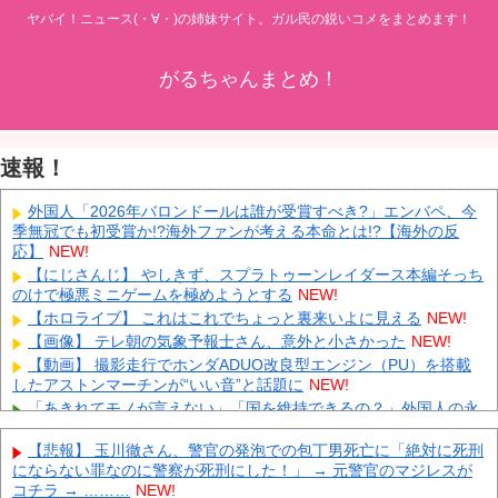
ヤバイ！ニュース(・∀・)の姉妹サイト。ガル民の鋭いコメをまとめます！
がるちゃんまとめ！
速報！
外国人「2026年バロンドールは誰が受賞すべき?」エンバペ、今
季無冠でも初受賞か!?海外ファンが考える本命とは!?【海外の反
応】
NEW!
【にじさんじ】 やしきず、スプラトゥーンレイダース本編そっち
のけで極悪ミニゲームを極めようとする
NEW!
【ホロライブ】 これはこれでちょっと裏来いよに見える
NEW!
【画像】 テレ朝の気象予報士さん、意外と小さかった
NEW!
【動画】 撮影走行でホンダADUO改良型エンジン（PU）を搭載
したアストンマーチンが“いい音”と話題に
NEW!
「あきれてモノが言えない」「国を維持できるの？」外国人の永
住許可要件の厳格化で在日中国人の本音は？
NEW!
【悲報】 玉川徹さん、警官の発泡での包丁男死亡に「絶対に死刑
【速報】 中露の武装軍艦4隻が日本一周『いつでも国家沈没させ
にならない罪なのに警察が死刑にした！」 → 元警官のマジレスが
られるぞ』
NEW!
コチラ → ………
NEW!
【為替相場】 ドル円は1ドル158円台半ば 介入警戒をしつつ円売