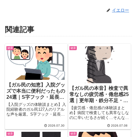
イエロー
関連記事
健康
健康
【ガル民の知恵】入院グッ
【ガル民の本音】検査で異
ズで本当に便利だったもの
常なしの疲労感・倦怠感25
24選｜S字フック・延長コ
選｜更年期・鉄分不足・甲
ード・耳栓の体験談
【入院グッズの体験談まとめ】入
状腺が原因のことも
【疲労感・倦怠感の体験談まと
院経験者のガル民127人のリアル
め】病院で検査しても異常なしな
な声を厳選。S字フック・延長コ
のに辛いだるさが続く…そんな悩
ード・ボディシートなど本当に便
みを持つガル民のリアルな声を厳
利だったものから、紙パンツ・の
2026.07.30
2026.07.08
選。更年期・鉄分不足・甲状腺機
ど飴の賛否まで、検索しても出て
能低下・ME/CFSなど考えられる
こないリアルな持ち物リストを
健康
健康