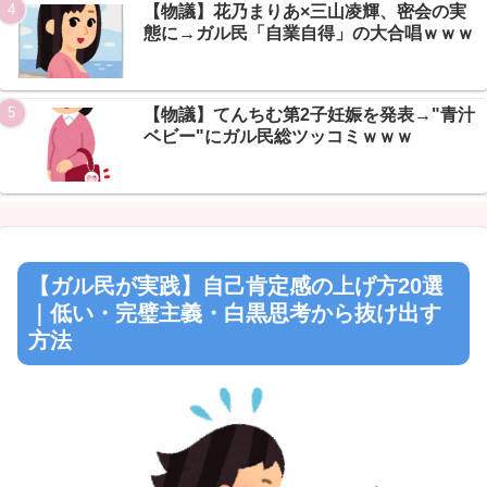
【物議】花乃まりあ×三山凌輝、密会の実
態に→ガル民「自業自得」の大合唱ｗｗｗ
Powered by livedoor 相互RSS
【物議】てんちむ第2子妊娠を発表→"青汁
ベビー"にガル民総ツッコミｗｗｗ
【ガル民が実践】自己肯定感の上げ方20選
｜低い・完璧主義・白黒思考から抜け出す
方法