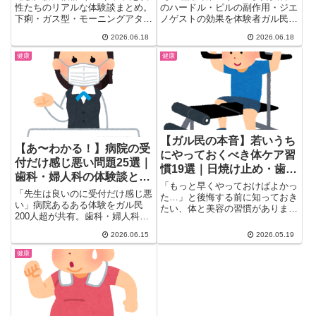
性たちのリアルな体験談まとめ。
のハードル・ピルの副作用・ジエ
下痢・ガス型・モーニングアタッ
ノゲストの効果を体験者ガル民が
クの症状から、仕事中のトイレ問
語る。飲めない体質の人・薬が合
2026.06.18
2026.06.18
題、電車通勤の乗り越え方、イリ
わない人のリアルな声も。婦人科
ボーや桂枝加芍薬湯の口コミまで
受診を迷っている方・対策を探し
健康
健康
ガル民の本音を厳選。消化器内科
ている方に役立つ体験談25選。
への受診を考えている方にも参考
になる情報が満載です。
【ガル民の本音】若いうち
【あ〜わかる！】病院の受
にやっておくべき体ケア習
付だけ感じ悪い問題25選｜
慣19選｜日焼け止め・歯・
歯科・婦人科の体験談と
筋トレ・骨密度のリアル
「もっと早くやっておけばよかっ
Google口コミの正しい使
「先生は良いのに受付だけ感じ悪
た…」と後悔する前に知っておき
い方
い」病院あるある体験をガル民
たい、体と美容の習慣がありま
200人超が共有。歯科・婦人科・
す。ガールズちゃんねるに集まっ
精神科の実態、Googleクチコミ
た...
2026.06.15
2026.05.19
の活用法から「病院を変えた」判
断基準まで、リアルな本音25選
健康
をまとめました。