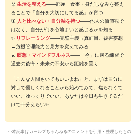
🥉
生活を整える
——部屋・食事・身だしなみを整え
ることで「自分を大切にしてる感」が育つ
🎯
人と比べない・自分軸を持つ
——他人の価値観で
はなく、自分が何を心地よいと感じるかを知る
✨
リフレーミング
——完璧主義→真面目、被害妄想
→危機管理能力と見方を変えてみる
🧘
瞑想・マインドフルネス
——「今」に戻る練習で
過去の後悔・未来の不安から距離を置く
「こんな人間もいてもいいよね」と、まずは自分に
対して優しくなることから始めてみて。焦らなくて
いい、ゆっくりでいい。あなたは今日も生きてるだ
けで十分えらい✨
※本記事はガールズちゃんねるのコメントを引用・整理したもの