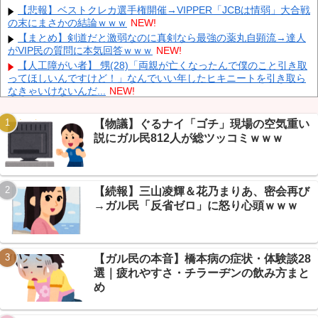
【悲報】ベストクレカ選手権開催→VIPPER「JCBは情弱」大合戦
りが続行
NEW!
の末にまさかの結論ｗｗｗ
NEW!
ヨーロッパが中国製メガソーラーを締め出しｗｗｗ
NEW!
【まとめ】剣道だと激弱なのに真剣なら最強の薬丸自顕流→達人
インドネシア「高速鉄道！」中国「大赤字！」インドネシア「運
がVIP民の質問に本気回答ｗｗｗ
NEW!
営会社の株式購入！（負債対策」中国「はい（巨額負債」インドネ
【人工障がい者】 甥(28)「両親が亡くなったんで僕のこと引き取
シア「700km延伸計画！（実質中止」→
NEW!
ってほしいんですけど！」なんでいい年したヒキニートを引き取ら
なきゃいけないんだ...
NEW!
【画像】 Netflix版『リボンの騎士』、とんでもない事になるｗｗ
ｗｗｗ
NEW!
【物議】ぐるナイ「ゴチ」現場の空気重い
【放送事故】 昔のドラマのレ◯プシーン、今見るとアウトすぎ
説にガル民812人が総ツッコミｗｗｗ
Powered by livedoor 相互RSS
る・・・
NEW!
【悲報】NGT48板民、新曲発表の日に他店ケンカ祭り→「今日は
大事な日だろ」ｗ
NEW!
【速報】NGT48・6期生、SR個人配信が8/8ついに解禁→板民
【続報】三山凌輝＆花乃まりあ、密会再び
「泥舟に光がｗ」
NEW!
→ガル民「反省ゼロ」に怒り心頭ｗｗｗ
エネ夫に離婚を突きつけたら私の職場(法律事務所)に乗り込んで
きた 堂々と「離婚の法律相談です。母の薦めでこちらに参りまし
た」と言っているが、...
NEW!
【保存版】マイナ保険証、本当に慣れた？→年収バレ・暗証番号
【ガル民の本音】橋本病の症状・体験談28
の本音がエッヂで炸裂ｗｗｗ
NEW!
選｜疲れやすさ・チラーヂンの飲み方まと
め