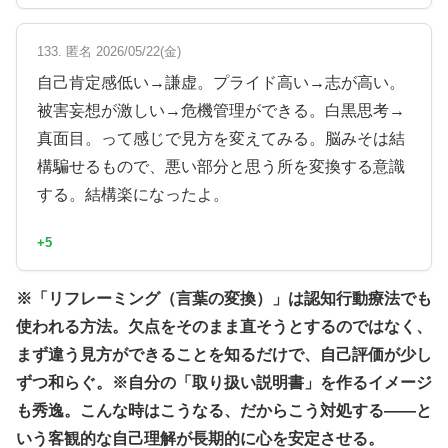
133. 匿名 2026/05/22(金)
自己肯定感低い→謙虚。プライド高い→志が高い。
被害妄想が激しい→危機管理ができる。白黒思考→
真面目。って感じで見方を変えてみる。脳みそは結
構騙せるもので、悪い部分と思う所を変換する意識
する。結構楽になったよ。
+5
※「リフレーミング（言葉の変換）」は認知行動療法でも
使われる方法。欠点をそのまま直そうとするのではなく、
まず違う見方ができることを知るだけで、自己評価が少し
ずつ和らぐ。※自分の「取り扱い説明書」を作るイメージ
も秀逸。こんな時はこうなる、だからこう対処する——と
いう客観的な自己理解が長期的に心を安定させる。