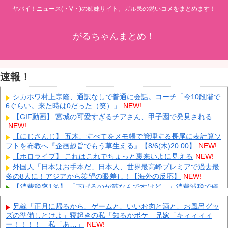
ヤバイ！ニュース(・∀・)の姉妹サイト。ガル民の鋭いコメをまとめます！
がるちゃんまとめ！
速報！
シカホワ村上宗隆、通訳なしで普通に会話。コーチ「今10段階で
6ぐらい。来た時は0だった（笑）」
NEW!
【GIF動画】 宮城の可愛すぎるチアさん、甲子園で発見される
NEW!
【にじさんじ】 五木、すべてをメモ帳で管理する長尾に表計算ソ
フトを布教へ『企画趣旨でもう草生える』【8/6(木)20:00】
NEW!
【ホロライブ】 これはこれでちょっと裏来いよに見える
NEW!
外国人「日本はお手本だ」日本人、世界最高峰プレミアで過去最
多の8人に！アジアから羨望の眼差し！【海外の反応】
NEW!
【消費税率1％】 「下げるのが筋なんですけど…」消費減税で値
下がりする分と同じだけ商品を値上げして店頭価格を変えない店も
NEW!
兄嫁「正月に帰るから、ゲームと、いいお肉と酒と、お風呂グッ
ズの準備しとけよ」寝起きの私「知るかボケ」兄嫁「キィィィィ
中国「大洪水！」中国ダム「決壊」地元民「公式発表より死者多
ー！！！！」私「あ…」
NEW!
い！」中国政府「住民拘束！（安否不明」中国当局「救助隊動画も