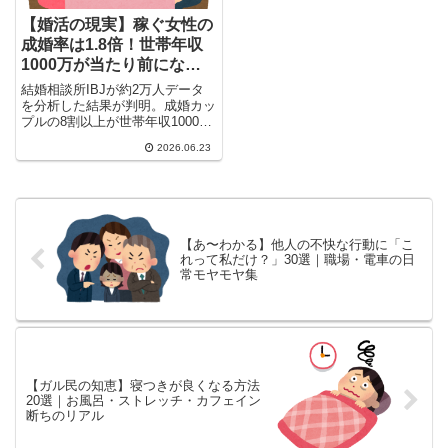
【婚活の現実】稼ぐ女性の
成婚率は1.8倍！世帯年収
1000万が当たり前になっ
た婚活市場の最新事情
結婚相談所IBJが約2万人データ
を分析した結果が判明。成婚カッ
プルの8割以上が世帯年収1000万
超、年収を公開した女性の成婚率
2026.06.23
は非公開の1.8倍に。「男が養う
時代」の終焉とガル民2000人超
の本音を紹介。
【あ〜わかる】他人の不快な行動に「こ
れって私だけ？」30選｜職場・電車の日
常モヤモヤ集
【ガル民の知恵】寝つきが良くなる方法
20選｜お風呂・ストレッチ・カフェイン
断ちのリアル