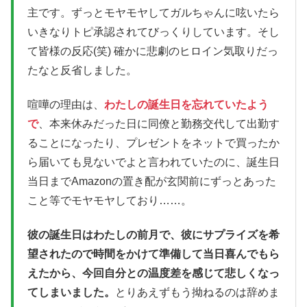
主です。ずっとモヤモヤしてガルちゃんに呟いたら
いきなりトピ承認されてびっくりしています。そし
て皆様の反応(笑) 確かに悲劇のヒロイン気取りだっ
たなと反省しました。
喧嘩の理由は、
わたしの誕生日を忘れていたよう
で
、本来休みだった日に同僚と勤務交代して出勤す
ることになったり、プレゼントをネットで買ったか
ら届いても見ないでよと言われていたのに、誕生日
当日までAmazonの置き配が玄関前にずっとあった
こと等でモヤモヤしており……。
彼の誕生日はわたしの前月で、彼にサプライズを希
望されたので時間をかけて準備して当日喜んでもら
えたから、今回自分との温度差を感じて悲しくなっ
てしまいました。
とりあえずもう拗ねるのは辞めま