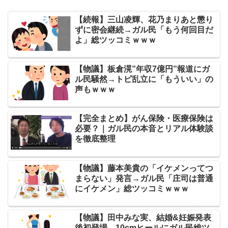
【続報】三山凌輝、花乃まりあと懲り
ずに密会継続→ガル民「もう何回目だ
よ」総ツッコミｗｗｗ
【物議】板倉滉”年収7億円”報道にガ
ル民騒然→トピ乱立に「もういい」の
声もｗｗｗ
【完全まとめ】がん保険・医療保険は
必要？｜ガル民の本音とリアル体験談
を徹底整理
【物議】藤本美貴の「イケメンってつ
まらない」発言→ガル民「庄司は普通
にイケメン」総ツッコミｗｗｗ
【物議】田中みな実、結婚&妊娠発表
後初登場→10cmヒールにガル民総ツ