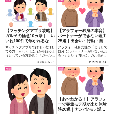
恋愛
恋愛
【マッチングアプリ攻略】
【アラフォー独身の本音】
ガル民の極意10ヵ条｜「い
パートナーができない理由
いね100件で浮かれるな」
25選｜出会い・行動・自己
「車に乗せたがる男は
分析まとめ
マッチングアプリで婚活・恋活し
アラフォー独身女性の「どうして
100%ヤリモク」
てる方、もしくはこれから始めよ
自分にはパートナーがいないんだ
うとしている方必見！「ガールズ
ろう」という問いに、ガル民925
ちゃんねる」で「マッチングア
人が集結。積極性・理想の高さ・
2026.05.07
2026.06.14
プ...
出会いの場の選び方・40代後半
の先輩の後悔まで、自分のパター
恋愛
恋愛
ンを見つけるヒントに。
【あ〜わかる！】アラフォ
ーで突然モテ期が来た体験
談20選｜ナンパ≠モテ説と