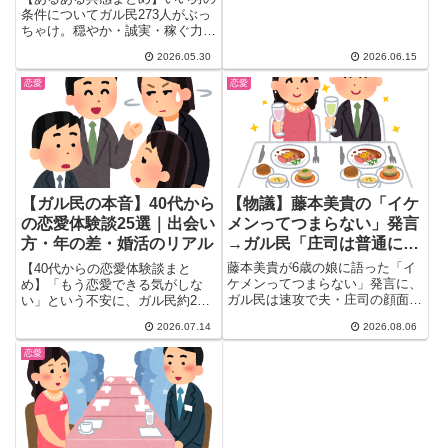
見を25選で徹底まとめ。婚活を
条件についてガル民273人がぶっ
考えている女性必読。
ちゃけ。穏やか・誠実・稼ぐ力・
不倫しない・自分の機嫌を自分で
2026.05.30
2026.06.15
とれる男…30〜50代女性が選ん
だ「これが本当に大事」なリアル
恋愛
恋愛
な声25選を一気にチェック。恋
愛・結婚を通じてわかった本音が
集まっています。
【物議】藤本美貴の「イケ
【ガル民の本音】40代から
メンってつまらない」発言
の恋愛体験談25選｜出会い
→ガル民「庄司は普通にイ
方・年の差・婚活のリアル
ケメン」総ツッコミｗｗｗ
藤本美貴が6歳の娘に語った「イ
【40代からの恋愛体験談まと
ケメンってつまらない」発言に、
め】「もう恋愛できる気がしな
ガル民は速攻で夫・庄司の顔面査
い」という不安に、ガル民約20
定を開始。馴れ初めエピソードに
人がリアルな声で回答。職場・マ
2026.07.14
2026.08.06
ほっこりする声がある一方、体型
ッチングアプリでの出会い方、年
ダブスタ論争まで飛び火した228
の差恋愛のリアル、バツイチから
恋愛
コメントの大脱線劇を実況中継で
の再スタートまで、40代・50代
お届けします。庄司は本当にイケ
のリアルな恋愛事情を赤裸々な本
メンなのか、あなたも判定してみ
音とともに一気にチェックできま
て。
す。