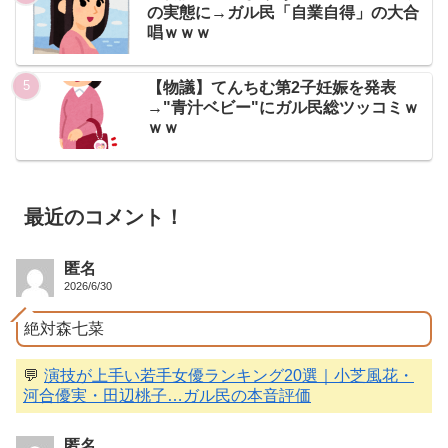
の実態に→ガル民「自業自得」の大合
唱ｗｗｗ
【物議】てんちむ第2子妊娠を発表
→"青汁ベビー"にガル民総ツッコミｗ
ｗｗ
最近のコメント！
匿名
2026/6/30
絶対森七菜
💬
演技が上手い若手女優ランキング20選｜小芝風花・
河合優実・田辺桃子…ガル民の本音評価
匿名