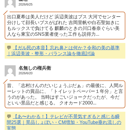
2026/6/25
出口夏希は美人だけど 浜辺美波はブス 大河でセンター
分けして顔長いブスがばれた 吉岡里帆や白石聖如きに
もルックスで負けてる 麒麟のときの川口春奈ぐらい美
人なら東宝のSNS業者使った工作も説得力...
💬
【ガル民の本音】忘れ鼻とは何か？令和の美の基準
｜浜辺美波・整形・バランス論を徹底討論
名無しの権兵衛
2026/6/20
昔、「志村けんのだいじょうぶだぁ」の最後に、人間ル
ーレットの賞品に、「トイレットペーパー１年分」と言
うのがあった。 当時はすごいジョークだったが、今だ
といい景品だと感じる。 クオカード2000...
💬
【あ〜わかる！】テレビが不景気すぎると感じる瞬
間25選｜景品しょぼい・CM増加・YouTube垂れ流しの
実態