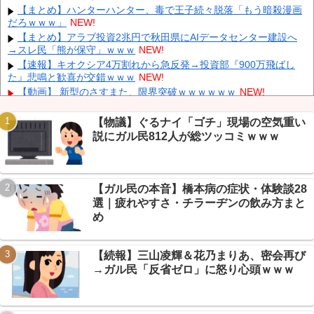
削除」台風13号「三峡ダム接近中」→
NEW!
【まとめ】ハンターハンター、毒で王子続々脱落「もう暗殺漫画
だろｗｗｗ」
NEW!
「中国人ってこんなに嫌われているの？」日本生活9年目で明か
す本心！
NEW!
【まとめ】アラブ投資2兆円で秋田県にAIデータセンター建設へ
→スレ民「熊が保守」ｗｗｗ
NEW!
韓国人の対日好感度が過去最高に、「ノージャパン」は終わっ
た？＝ネット「中国より100倍いい」
NEW!
【速報】キオクシア4万割れから急反発→投資部『900万飛ばし
た』悲鳴と歓喜が交錯ｗｗｗ
NEW!
【朗報】 消費減税、閣議決定 来年4月から2年間1％に
NEW!
【動画】 新型のさすまた、限界突破ｗｗｗｗｗｗ
NEW!
【悲報】 有吉、一般人に「ド正論」を叩きつけて炎上ｗｗｗｗｗ
ｗｗｗ
NEW!
【物議】ぐるナイ「ゴチ」現場の空気重い
【画像】 ワイ「アルファードいいなあ。買いに行くか」店員「ほ
説にガル民812人が総ツッコミｗｗｗ
いっ見積もりな！」ワイ「金額おかしくね？」←お前らもそう思う
Powered by livedoor 相互RSS
よな？？？？？
NEW!
【画像】 「キム兄」こと芸人・木村祐一さん（63歳）、最新の松
本人志さんとのツーショットが完全に別人だとネット騒然！ 「マジ
【ガル民の本音】橋本病の症状・体験談28
で誰かわからん」...
NEW!
選｜疲れやすさ・チラーヂンの飲み方まと
【悲報】株式投資、若い男の自尊心をゴリゴリ削る→ニュー速
め
+民「NISAはギャンブル」で大論争ｗｗｗ
NEW!
【熊本地震まとめ】イオンモール爆発の原因はLPGガス漏れ濃厚
→経産省が全国施設に緊急点検要請
NEW!
【続報】三山凌輝＆花乃まりあ、密会再び
→ガル民「反省ゼロ」に怒り心頭ｗｗｗ