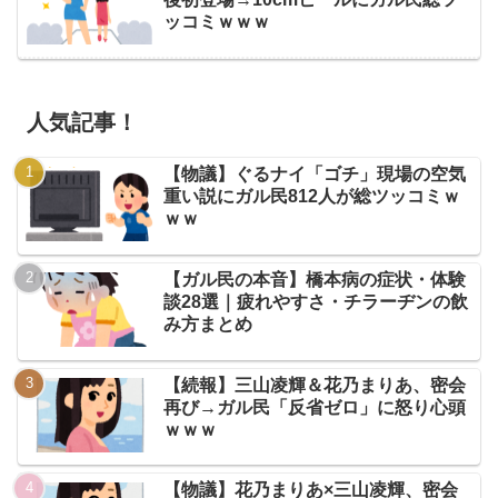
ッコミｗｗｗ
人気記事！
【物議】ぐるナイ「ゴチ」現場の空気
重い説にガル民812人が総ツッコミｗ
ｗｗ
【ガル民の本音】橋本病の症状・体験
談28選｜疲れやすさ・チラーヂンの飲
み方まとめ
【続報】三山凌輝＆花乃まりあ、密会
再び→ガル民「反省ゼロ」に怒り心頭
ｗｗｗ
【物議】花乃まりあ×三山凌輝、密会