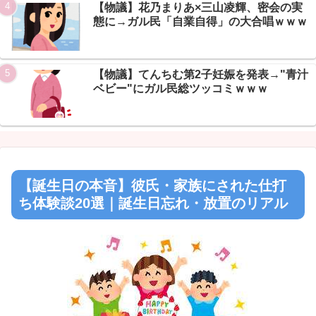
【物議】花乃まりあ×三山凌輝、密会の実
Powered by livedoor 相互RSS
態に→ガル民「自業自得」の大合唱ｗｗｗ
【物議】てんちむ第2子妊娠を発表→"青汁
ベビー"にガル民総ツッコミｗｗｗ
【誕生日の本音】彼氏・家族にされた仕打
ち体験談20選｜誕生日忘れ・放置のリアル