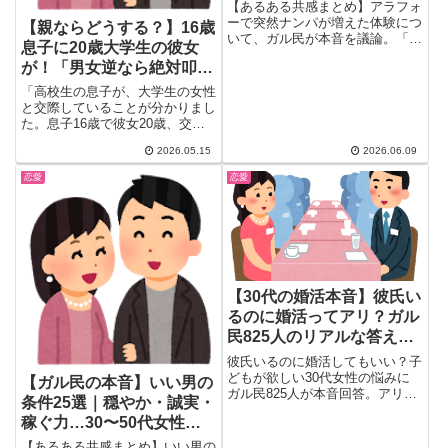
40代女性の出会いリアル
【あるある共感まとめ】アラフォ
ーで突然ナンパが増えた体験につ
【親ならどうする？】16歳
いて、ガル民が本音を議論。「勧
息子に20歳大学生の彼女
誘では？」「素敵に年齢を重ねた
が！「男女逆なら絶対叩か
証拠！」「本当のモテとは違う」
と賛否両論。40代女性の出会い
れる」とガル民がざわつく
「高校生の息子が、大学生の女性
リアルと、年齢別老化体験談まで
年の差問題
と交際していることが分かりまし
一気にチェック。
た。息子16歳で彼女20歳、交際
期間は5ヶ月でアルバイトで知...
2026.05.15
2026.06.09
恋愛
恋愛
【30代の婚活本音】彼氏い
るのに婚活ってアリ？ガル
民825人のリアルな答え25
選
彼氏いるのに婚活してもいい？子
どもが欲しい30代女性の悩みに
【ガル民の本音】いい男の
ガル民825人が本音回答。アリ派
条件25選｜穏やか・誠実・
「女にタイムリミットがある」、
稼ぐ力…30〜50代女性の
ナシ派「因果応報になる」、宣言
派「彼に告げてから」の3つの意
リアルな声
【あるある共感まとめ】いい男の