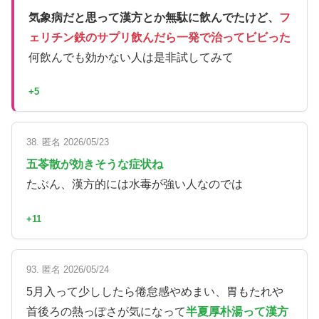
気象病だと思って漢方とか無駄に飲んでたけど、
フ
ェリチン鉄のサプリ飲んだら一発で治ってビビった
何飲んでも効かない人は是非試してみて
+5
38. 匿名 2026/05/23
五苓散が効きそうな症状ね
たぶん、漢方的には水毒が強い人なのでは
+11
93. 匿名 2026/05/24
5月入って少ししたら倦怠感やめまい、胃もたれや
首後ろの熱っぽさが気になって
半夏厚朴湯って漢方