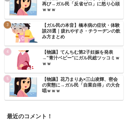
再び→ガル民「反省ゼロ」に怒り心頭
ｗｗｗ
【ガル民の本音】橋本病の症状・体験
談28選｜疲れやすさ・チラーヂンの飲
み方まとめ
【物議】てんちむ第2子妊娠を発表
→"青汁ベビー"にガル民総ツッコミｗ
ｗｗ
【物議】花乃まりあ×三山凌輝、密会
の実態に→ガル民「自業自得」の大合
唱ｗｗｗ
最近のコメント！