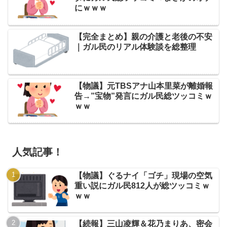
にｗｗｗ
【完全まとめ】親の介護と老後の不安
｜ガル民のリアル体験談を総整理
【物議】元TBSアナ山本里菜が離婚報
告→”宝物”発言にガル民総ツッコミｗ
ｗｗ
人気記事！
【物議】ぐるナイ「ゴチ」現場の空気
重い説にガル民812人が総ツッコミｗ
ｗｗ
【続報】三山凌輝＆花乃まりあ、密会