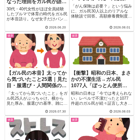
なった理由をガル民が語る
費との違い
「がん保険は必要？」という悩み
｜ハミパン・生理問題まと
30代・40代女性がほぼ全員経験
に、ガル民30人以上のリアルな
め
したブルマで体育の時代をガル民
体験談で回答。高額療養費制度だ
が本音語り。なぜ女子だけパンツ
けで本当に足りるのか、乳がん・
型？廃止の経緯は？ハミパン・生
大腸がん・子宮体がんの実際の治
2026.06.20
2026.08.01
理の苦労・廃止の歴史まで懐かし
療費はいくらかかったのか、がん
黒歴史を一気まとめ。500件超の
家系かどうかの判断基準、月々の
健康
健康
コメントから選りすぐりの体験
保険料の相場まで、保険選びの参
談。
考になる本音を厳選して紹介しま
す。
【ガル民の本音】太ってか
【衝撃】昭和の日本、まさ
ら気づいたこと25選｜見た
かの不潔生活→ガル民
目・服選び・人間関係のリ
1077人「ぼっとん便所」
アルな変化
祭りｗｗｗ
「太ってから気づいたこと」をガ
昭和の日本は「今では考えられな
ル民25人がぶっちゃけ。横から
い」レベルで不潔だったと1077
見た厚み、服選びの基準、雑にな
件超のガル民が続々証言し大きな
る扱われ方まで、体重が増えて初
話題に。ぼっとん便所や車内喫
2026.07.30
2026.08.03
めて分かるリアルな本音とダイエ
煙、ドブ川の記憶から「今の方が
ット成功のきっかけ体験談をまと
いい」論争まで、令和世代には想
健康
健康
めて紹介。
像もつかない昭和の衛生事情をガ
チでまとめてみた。あなたはいく
つ知ってた？