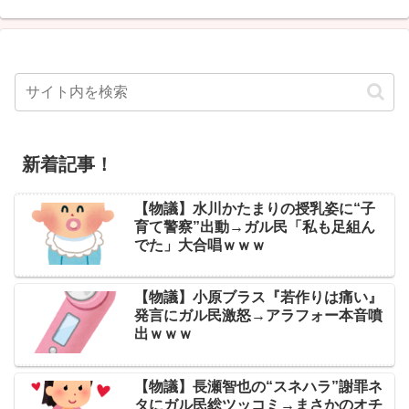
新着記事！
【物議】水川かたまりの授乳姿に“子
育て警察”出動→ガル民「私も足組ん
でた」大合唱ｗｗｗ
【物議】小原ブラス『若作りは痛い』
発言にガル民激怒→アラフォー本音噴
出ｗｗｗ
【物議】長瀬智也の“スネハラ”謝罪ネ
タにガル民総ツッコミ→まさかのオチ