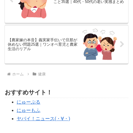
こと35選｜40代・50代の老い実感まとめ
【農家嫁の本音】義実家手伝いで旦那が
休めない問題25選｜ワンオペ育児と農家
生活のリアル
ホーム
健康
おすすめサイト！
にゅーぷる
にゅーもふ
ヤバイ！ニュース(・∀・)