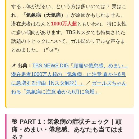
する…体がだるい、という方は多いのでは？ 実はこ
れ、
「気象病（天気痛）」
が原因かもしれません。
潜在患者はなんと
1000万人超
ともいわれ、特に女性
に多い傾向があります。TBS Nスタでも特集された
話題のトピックについて、ガル民のリアルな声をま
とめました。（*´ω`*）
📌 出典：
TBS NEWS DIG「頭痛や倦怠感、めまい…
潜在患者1000万人超の「気象病」に注意 春から6月
に急増する理由【Nスタ解説】」
／
ガールズちゃん
ねる「気象病に注意 春から6月に急増」
🎯 PART 1：気象病の症状チェック｜頭
痛・めまい・倦怠感、あなたも当てはま
る？