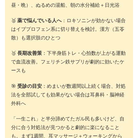
昼・晩）、ぬるめの湯船、朝の水分補給＋日光浴
🥈
薬で悩んでいる人へ
：ロキソニンが効かない場合
はイブプロフェン系に切り替えを検討。漢方（五苓
散）も選択肢のひとつ
🥉
長期改善策
：下半身筋トレ・心拍数が上がる運動
で血流改善。フェリチン鉄サプリが劇的に効いたケ
ースも
🎯
受診の目安
：めまいが数週間以上続く場合、対処
法を全部試しても効果がない場合は耳鼻科・脳神経
外科へ
「一生これ」と半分諦めてたガル民も多いけど、自
分に合う対処法が見つかると劇的に楽になること
も。まず1週間、耳マッサージ＋ウォーキングから