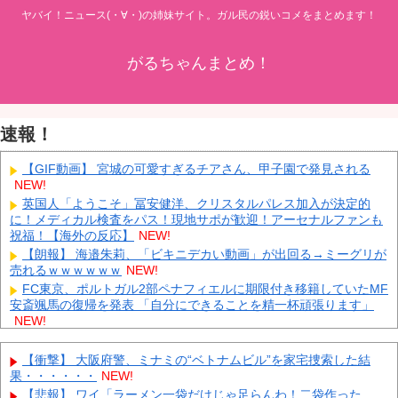
ヤバイ！ニュース(・∀・)の姉妹サイト。ガル民の鋭いコメをまとめます！
がるちゃんまとめ！
速報！
【GIF動画】 宮城の可愛すぎるチアさん、甲子園で発見される
NEW!
英国人「ようこそ」冨安健洋、クリスタルパレス加入が決定的
に！メディカル検査をパス！現地サポが歓迎！アーセナルファンも
祝福！【海外の反応】
NEW!
【朗報】 海邉朱莉、「ビキニデカい動画」が出回る→ミーグリが
売れるｗｗｗｗｗｗ
NEW!
FC東京、ポルトガル2部ペナフィエルに期限付き移籍していたMF
安斎颯馬の復帰を発表 「自分にできることを精一杯頑張ります」
NEW!
英BBC：アストンマーチン内部の分析ではホンダPUはメルセデス
からラップ1.5秒遅れらしい
NEW!
【衝撃】 大阪府警、ミナミの“ベトナムビル”を家宅捜索した結
【韓国株】 7月のKOSPI 28.9％下落…通貨危機を超える過去最大
果・・・・・・
NEW!
の下げ幅
NEW!
【悲報】 ワイ「ラーメン一袋だけじゃ足らんわ！二袋作った