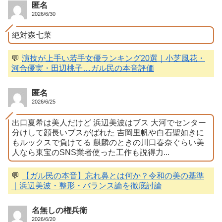
匿名
2026/6/30
絶対森七菜
💬
演技が上手い若手女優ランキング20選｜小芝風花・
河合優実・田辺桃子…ガル民の本音評価
匿名
2026/6/25
出口夏希は美人だけど 浜辺美波はブス 大河でセンター
分けして顔長いブスがばれた 吉岡里帆や白石聖如きに
もルックスで負けてる 麒麟のときの川口春奈ぐらい美
人なら東宝のSNS業者使った工作も説得力...
💬
【ガル民の本音】忘れ鼻とは何か？令和の美の基準
｜浜辺美波・整形・バランス論を徹底討論
名無しの権兵衛
2026/6/20