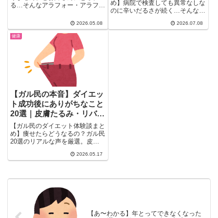
め】病院で検査しても異常なしな
る…そんなアラフォー・アラフィ
のに辛いだるさが続く…そんな悩
フ女性必見のトピがガルちゃんに
みを持つガル民のリアルな声を厳
立...
2026.05.08
2026.07.08
選。更年期・鉄分不足・甲状腺機
能低下・ME/CFSなど考えられる
健康
原因から、鉄分サプリ・散歩・食
事改善まで実際に効果があった対
処法を25個一気にチェックでき
ます。
【ガル民の本音】ダイエッ
ト成功後にありがちなこと
20選｜皮膚たるみ・リバウ
ンド体験談
【ガル民のダイエット体験談まと
め】痩せたらどうなるの？ガル民
20選のリアルな声を厳選。皮膚
がたるむ・洋服を買いまくる・リ
2026.05.17
バウンドが怖い・周りに心配され
る…ダイエット成功者だけが経験
するあるあるを一気にチェック。
20kg以上の大幅減量体験談も収
録。
【あ〜わかる】年とってできなくなった