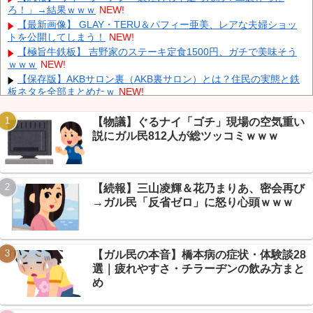
【画像】 松屋、食器の仕分けまでセルフに
NEW!
ろ！」→結果ｗｗｗ
NEW!
中国、止められないEV製造 売れず在庫山積み「売れたこと」に
【最新画像】 GLAY・TERU＆パフィー亜美、レアな夫婦ショッ
して補助金を騙し取る事案を思いつきが横行
NEW!
トを公開してしまう！
NEW!
中国「台風接近！」台風13号「三峡直撃予測」中国「上流大洪
【極旨牛鉄板】 吉野家のステーキ定食1500円、ガチで美味そう
水！（三峡上流」中国都市「8/5の映像（動画」三峡ダム「緊急放流
ｗｗｗ
NEW!
（決壊危機」中国「下流大水害（震え声」→
NEW!
【保存版】AKBサロン裏（AKB裏サロン）とは？住民の実態と鉄
中国とロシア海軍艦艇4隻が日本列島を一周…防衛省が全航路を
板ネタを全部まとめたｗ
NEW!
公開！
NEW!
【復讐】 絶対に「植えてはいけない植物」を小学校に植えた→20
年経って見に行くと…「！？」衝撃の光景が・・・
NEW!
【物議】ぐるナイ「ゴチ」現場の空気重い
【朗報】有明、甲子園で9回大逆転勝利→熊本地震ふまえた応援
説にガル民812人が総ツッコミｗｗｗ
に芸スポ+民「おめでとうと言いたい」ｗｗｗ
NEW!
【朗報】DAZN加入者まさかの5倍増、W杯視聴6700万人に芸ス
ポ+民「退会数は？」ｗｗｗ
NEW!
Powered by livedoor 相互RSS
【続報】三山凌輝＆花乃まりあ、密会再び
【悲報】PC自作勢「マザボ交換しただけ」でWindows消滅→スレ
民「500円Windowsでいい？」で煽られるｗｗｗ
NEW!
→ガル民「反省ゼロ」に怒り心頭ｗｗｗ
【悲報】いい大人が電子レンジの仕組みわかってない件→「ある
あるｗｗｗ」共感の連鎖で大カオスｗｗｗ
NEW!
【ガル民の本音】橋本病の症状・体験談28
選｜疲れやすさ・チラーヂンの飲み方まと
め
Powered by livedoor 相互RSS