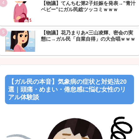
【物議】てんちむ第2子妊娠を発表→"青汁
ベビー"にガル民総ツッコミｗｗｗ
【物議】花乃まりあ×三山凌輝、密会の実
態に→ガル民「自業自得」の大合唱ｗｗｗ
【ガル民の本音】気象病の症状と対処法20
選｜頭痛・めまい・倦怠感に悩む女性のリ
アル体験談