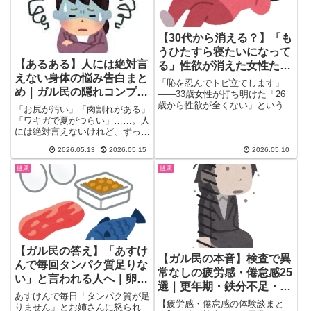
【30代から消える？】「も
うひたすら寝たいになって
【あるある】人には絶対言
る」性欲が消えた女性たち
えない身体の悩み告白まと
の本音まとめ｜ガルちゃん
「恥を忍んでトピ立てします」
め｜ガル民の隠れコンプレ
の声
——33歳女性が打ち明けた「26
歳から性欲が全くない」という悩
ックスが大共感
「お尻が汚い」「肉割れがある」
みに、ガルちゃんで157コメン...
「ワキガで夏がつらい」……。人
には絶対言えないけれど、ずっと
悩んでいる身体のこと、ありま
2026.05.13
2026.05.15
2026.05.10
す...
健康
健康
【ガル民の答え】「あすけ
【ガル民の本音】検査で異
んで毎回タンパク質足りな
常なしの疲労感・倦怠感25
い」と言われる人へ｜卵・
選｜更年期・鉄分不足・甲
納豆・ササミ・プロテイン
あすけんで毎日「タンパク質が足
状腺が原因のことも
【疲労感・倦怠感の体験談まと
の実用ガチ回答集
りません」とお姉さんに怒られ