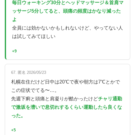
毎日ウォーキング30分とヘッドマッサージ＆首肩マ
ッサージ5分してると、頭痛の頻度はかなり減った
よ
全員には効かないかもしれないけど、やってない人
は試してみてほしい
+9
67. 匿名 2026/05/23
札幌在住だけど日中は20℃で夜や朝方は7℃とかで
この症状でてる〜…。
先週下痢と頭痛と肩凝りが酷かったけど
チャリ通勤
で激坂を漕いで息切れするくらい運動したら良くな
った。
+5