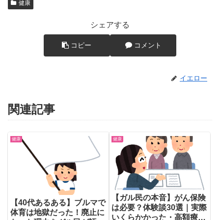
健康
シェアする
コピー
コメント
イエロー
関連記事
健康
健康
【ガル民の本音】がん保険
【40代あるある】ブルマで
は必要？体験談30選｜実際
体育は地獄だった！廃止に
いくらかかった・高額療養