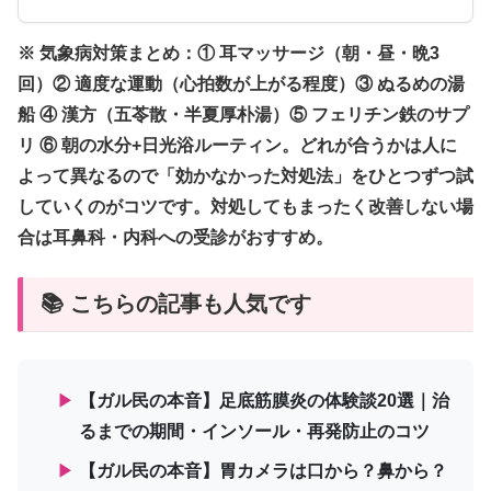
※ 気象病対策まとめ：① 耳マッサージ（朝・昼・晩3
回）② 適度な運動（心拍数が上がる程度）③ ぬるめの湯
船 ④ 漢方（五苓散・半夏厚朴湯）⑤ フェリチン鉄のサプ
リ ⑥ 朝の水分+日光浴ルーティン。どれが合うかは人に
よって異なるので「効かなかった対処法」をひとつずつ試
していくのがコツです。対処してもまったく改善しない場
合は耳鼻科・内科への受診がおすすめ。
📚 こちらの記事も人気です
▶
【ガル民の本音】足底筋膜炎の体験談20選｜治
るまでの期間・インソール・再発防止のコツ
▶
【ガル民の本音】胃カメラは口から？鼻から？