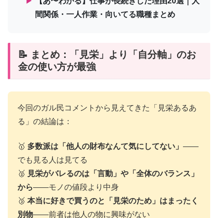
▶
【あ〜わかる】仕事が長続きした理由20選｜人
間関係・一人作業・向いてる職種まとめ
📝 まとめ：「見栄」より「自分軸」のお
金の使い方が最強
今回のガル民コメントから見えてきた「見栄あるあ
る」の結論は：
🥇
多数派は「他人の財布なんて気にしてない」
——
でも見る人は見てる
🥈
見栄がバレるのは「言動」や「全体のバランス」
から
——モノの値段より中身
🥉
本当に好きで買うのと「見栄のため」はまったく
別物
——前者は他人の物に興味がない