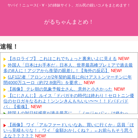
ヤバイ！ニュース(・∀・)の姉妹サイト。ガル民の鋭いコメをまとめます！
がるちゃんまとめ！
速報！
【ホロライブ】 これはこれでちょっと裏来いよに見える
NEW!
外国人「日本はお手本だ」日本人、世界最高峰プレミアで過去最
多の8人に！アジアから羨望の眼差し！【海外の反応】
NEW!
仏F1記者「アロンソが2年契約延長に向けアストンマーチンに年
間4000万ユーロ（約72.8億円）を要求」
NEW!
【画像】 テレ朝の気象予報士さん、意外と小さかった
NEW!
【にじさんじ】 ルイス「ドパガキの時代は終わり！セロトニン優
位のセロガキなるわよ！ンンンきんもちいい〜〜！！ドパドパド
パ」【雀魂】
NEW!
韓国人の対日好感度が過去最高に、「ノージャパン」は終わっ
た？＝ネット「中国より100倍いい」
NEW!
【画像】 ワイ「アルファードいいなあ。買いに行くか」店員「ほ
【朗報】 消費減税、閣議決定 来年4月から2年間1％に
NEW!
いっ見積もりな！」ワイ「金額おかしくね？」←お前らもそう思う
【予算100万】 市長「特定外来生物クビアカは気持ち悪い虫だし
よな？？？？？
NEW!
そんな需要ないと思う」1匹300円相当の報奨金→初日に42万取られ