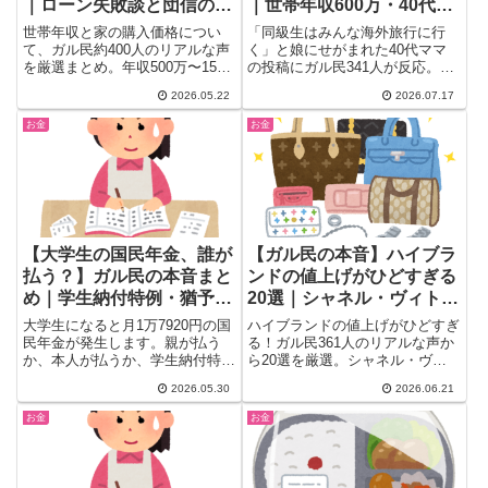
｜ローン失敗談と団信の重
｜世帯年収600万・40代の
要性も
家計のリアル
世帯年収と家の購入価格につい
「同級生はみんな海外旅行に行
て、ガル民約400人のリアルな声
く」と娘にせがまれた40代ママ
を厳選まとめ。年収500万〜1500
の投稿にガル民341人が反応。世
万超の体験談、住宅メーカーFP
帯年収600万円の家計で海外旅行
2026.05.22
2026.07.17
の「借りられる額トーク」に怒る
は可能か、私立校との経済格差、
ガル民、マンションvs戸建ての
韓国・台湾なら国内旅行と同予算
お金
お金
ランニングコスト比較まで、これ
で行けるかまで、共感の本音25
から家を買う人の参考になる内容
選をリアルな体験談付きで詳しく
が満載。
まとめました。
【大学生の国民年金、誰が
【ガル民の本音】ハイブラ
払う？】ガル民の本音まと
ンドの値上げがひどすぎる
め｜学生納付特例・猶予・
20選｜シャネル・ヴィト
追納を徹底解説
ン・カルティエ 今の値段
大学生になると月1万7920円の国
ハイブランドの値上げがひどすぎ
に驚愕
民年金が発生します。親が払う
る！ガル民361人のリアルな声か
か、本人が払うか、学生納付特例
ら20選を厳選。シャネル・ヴィ
で猶予申請すべきか悩んでいる方
トン・カルティエの昔と今の価格
2026.05.30
2026.06.21
へ。ガル民の本音と、「免除」と
差、円安が与えた影響、「もう手
「猶予」の違い、追納すべきか・
が届かない」「昔は7万で買えた
お金
お金
親が払うと節税になる理由まで徹
のに」という30〜50代女性の本
底まとめ。
音まとめ。