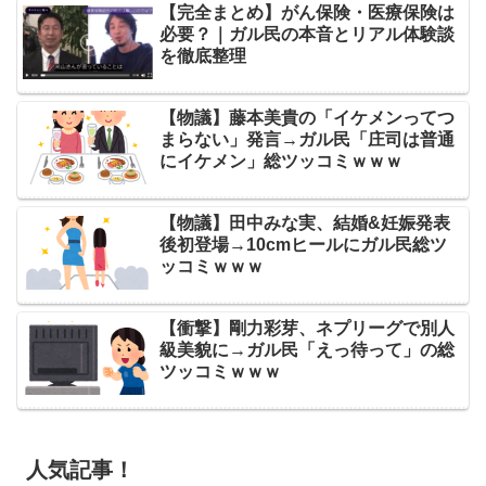
【完全まとめ】がん保険・医療保険は
必要？｜ガル民の本音とリアル体験談
を徹底整理
【物議】藤本美貴の「イケメンってつ
まらない」発言→ガル民「庄司は普通
にイケメン」総ツッコミｗｗｗ
【物議】田中みな実、結婚&妊娠発表
後初登場→10cmヒールにガル民総ツ
ッコミｗｗｗ
【衝撃】剛力彩芽、ネプリーグで別人
級美貌に→ガル民「えっ待って」の総
ツッコミｗｗｗ
人気記事！