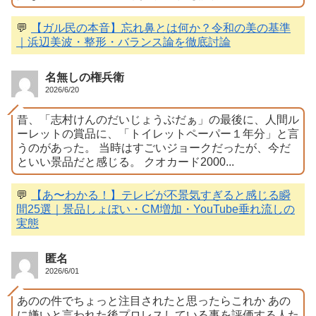
💬
【ガル民の本音】忘れ鼻とは何か？令和の美の基準
｜浜辺美波・整形・バランス論を徹底討論
名無しの権兵衛
2026/6/20
昔、「志村けんのだいじょうぶだぁ」の最後に、人間ル
ーレットの賞品に、「トイレットペーパー１年分」と言
うのがあった。 当時はすごいジョークだったが、今だ
といい景品だと感じる。 クオカード2000...
💬
【あ〜わかる！】テレビが不景気すぎると感じる瞬
間25選｜景品しょぼい・CM増加・YouTube垂れ流しの
実態
匿名
2026/6/01
あのの件でちょっと注目されたと思ったらこれか あの
に嫌いと言われた後プロレスしている事を評価する人た