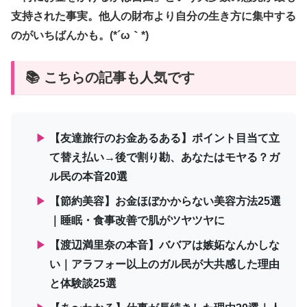
支持された事実。他人の財布より自分の生き方に集中する
のがいちばんかも。(*´ω｀*)
📚 こちらの記事も人気です
▶
【友達旅行のお金あるある】ポイント目当て立
て替え払い→後で割り勘、あなたはモヤる？ガ
ル民の本音20選
▶
【節約美容】お金ほぼかからない美容方法25選
｜睡眠・食事改善で肌がツヤツヤに
▶
【渡辺満里奈の本音】ババアは嫉妬なんかしな
い｜アラフォー以上のガル民が大共感した理由
と体験談25選