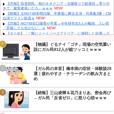
【悲報】投資部民、朝のキオクシア・太陽祭りで総発狂→寄り付
焦り
NEW!
きで「被害者多いだろ」ｗｗｗ
NEW!
中国「大洪水！」中国ダム「決壊」地元民「公式発表より死者多
【朗報】元NGT48本間日陽、卒業後に舞台主演・写真集3冊・CM
い！」中国政府「住民拘束！（安否不明」中国当局「救助隊動画も
出演でファン歓喜ｗ
NEW!
削除」台風13号「三峡ダム接近中」→
NEW!
【悲報】NGT48谷口陽香が卒業→今年研究生5人が離脱、スレ民
【正論】 有吉「『俺テレビ見ない』って言う奴おかしいだろ。団
「昇格しても先がない」ｗ
NEW!
子屋で『団子食べない』って言うか？」
NEW!
【まとめ】「ご飯にミートソースでドリア」に挑戦した結果→ス
レ民の反応がカオスすぎたｗｗｗ
NEW!
【画像】 「キム兄」こと芸人・木村祐一さん（63歳）、最新の松
【物議】ぐるナイ「ゴチ」現場の空気重い
本人志さんとのツーショットが完全に別人だとネット騒然！ 「マジ
説にガル民812人が総ツッコミｗｗｗ
で誰かわからん」...
NEW!
Powered by livedoor 相互RSS
【凄すぎる】 力士の嫁に美人が多い理由→「これ」だったｗｗｗ
ｗｗｗｗ
NEW!
【悲報】 楽天、ガチで逝くｗｗｗｗｗｗｗｗｗｗｗｗｗｗｗｗｗ
【ガル民の本音】橋本病の症状・体験談28
ｗｗｗ
NEW!
選｜疲れやすさ・チラーヂンの飲み方まと
【悲報】インターン4日目、”往復3時間通勤”に限界→「無給か
め
よ」に総ツッコミｗｗｗ
NEW!
【画像】 芦田愛菜ちゃん「うわー、すごい！なんか出てる♥」
NEW!
【続報】三山凌輝＆花乃まりあ、密会再び
→ガル民「反省ゼロ」に怒り心頭ｗｗｗ