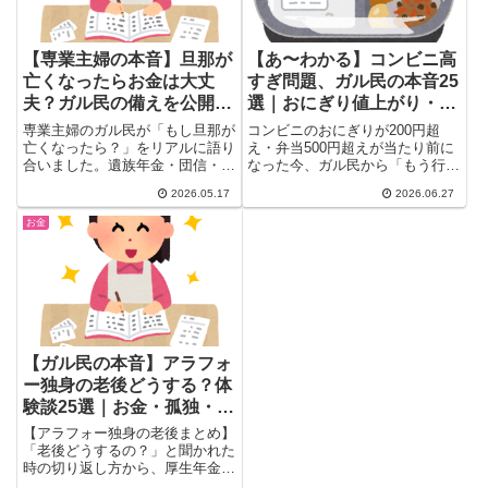
【専業主婦の本音】旦那が
【あ〜わかる】コンビニ高
亡くなったらお金は大丈
すぎ問題、ガル民の本音25
夫？ガル民の備えを公開｜
選｜おにぎり値上がり・量
遺族年金・生命保険・資産
が減った・代替店はどこ？
専業主婦のガル民が「もし旦那が
コンビニのおにぎりが200円超
運用のリアル
亡くなったら？」をリアルに語り
え・弁当500円超えが当たり前に
合いました。遺族年金・団信・生
なった今、ガル民から「もう行か
命保険・NISAで万全な体制を整
ない」の声が続出。量が減ってス
2026.05.17
2026.06.27
えている人から資産8000万以上
カスカ・添加物の味・コスパ問題
の余裕派まで。実際に夫を亡くし
のリアルから、まいばすけっと・
お金
て再就職した体験談も。老後のお
トライアルGO・ほっともっとへ
金が不安な専業主婦必見の内容で
の乗り換え事情まで、25選で本
す。
音をまとめました。
【ガル民の本音】アラフォ
ー独身の老後どうする？体
験談25選｜お金・孤独・聞
かれて困る本音
【アラフォー独身の老後まとめ】
「老後どうするの？」と聞かれた
時の切り返し方から、厚生年金・
個人年金・NISAを組み合わせた