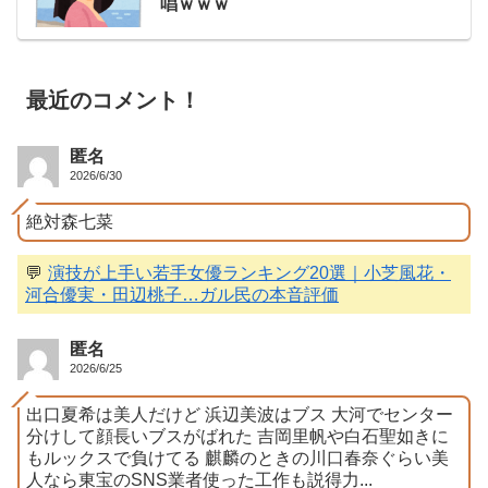
唱ｗｗｗ
最近のコメント！
匿名
2026/6/30
絶対森七菜
💬
演技が上手い若手女優ランキング20選｜小芝風花・
河合優実・田辺桃子…ガル民の本音評価
匿名
2026/6/25
出口夏希は美人だけど 浜辺美波はブス 大河でセンター
分けして顔長いブスがばれた 吉岡里帆や白石聖如きに
もルックスで負けてる 麒麟のときの川口春奈ぐらい美
人なら東宝のSNS業者使った工作も説得力...