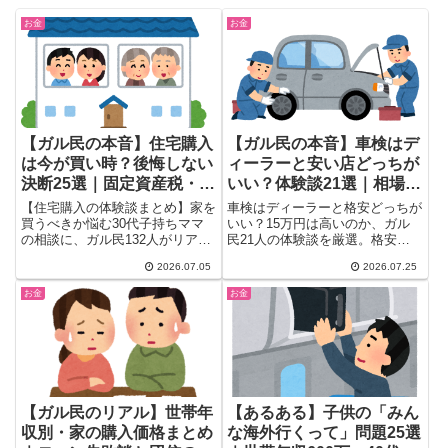
お金
お金
【ガル民の本音】住宅購入
【ガル民の本音】車検はデ
は今が買い時？後悔しない
ィーラーと安い店どっちが
決断25選｜固定資産税・金
いい？体験談21選｜相場
利・戸建てvsマンション
15万・格安車検の落とし穴
【住宅購入の体験談まとめ】家を
車検はディーラーと格安どっちが
買うべきか悩む30代子持ちママ
いい？15万円は高いのか、ガル
の相談に、ガル民132人がリアル
民21人の体験談を厳選。格安車
な本音で回答。固定資産税の相
検で高速の異音・エンジン停止が
2026.07.05
2026.07.25
場・住宅ローン金利の動向・戸建
起きた失敗談から、ユーザー車検
てとマンションどっちがいいかの
3万円台の節約術、ディーラー車
お金
お金
比較まで、検索しても出てこない
検を安くするコツまで、リアルな
本音の生の声を一気にチェックで
本音を一気にチェック。
きます。
【ガル民のリアル】世帯年
【あるある】子供の「みん
収別・家の購入価格まとめ
な海外行くって」問題25選