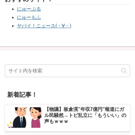
にゅーぷる
にゅーもふ
ヤバイ！ニュース(・∀・)
新着記事！
【物議】板倉滉”年収7億円”報道にガ
ル民騒然→トピ乱立に「もういい」の
声もｗｗｗ