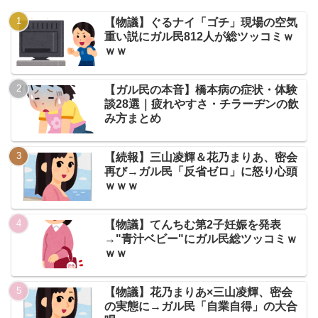
【物議】ぐるナイ「ゴチ」現場の空気
重い説にガル民812人が総ツッコミｗ
ｗｗ
【ガル民の本音】橋本病の症状・体験
談28選｜疲れやすさ・チラーヂンの飲
み方まとめ
【続報】三山凌輝＆花乃まりあ、密会
再び→ガル民「反省ゼロ」に怒り心頭
ｗｗｗ
【物議】てんちむ第2子妊娠を発表
→"青汁ベビー"にガル民総ツッコミｗ
ｗｗ
【物議】花乃まりあ×三山凌輝、密会
の実態に→ガル民「自業自得」の大合