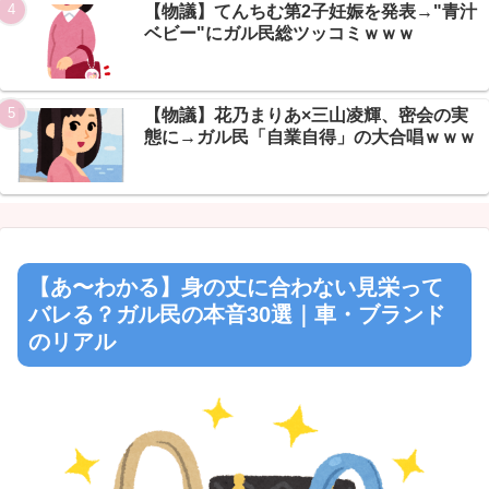
【物議】てんちむ第2子妊娠を発表→"青汁
Powered by livedoor 相互RSS
ベビー"にガル民総ツッコミｗｗｗ
【物議】花乃まりあ×三山凌輝、密会の実
態に→ガル民「自業自得」の大合唱ｗｗｗ
【あ〜わかる】身の丈に合わない見栄って
バレる？ガル民の本音30選｜車・ブランド
のリアル