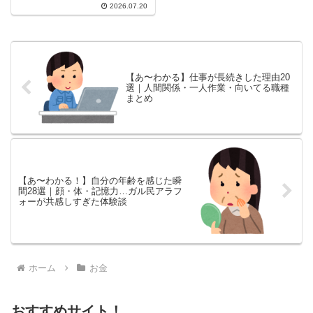
2026.07.20
老後資金のリアル、既婚者との温
度差、聞かれて困る質問への本音
まで、検索しても出てこないガル
民25人のリアルな体験談を厳選
してお届けします。
【あ〜わかる】仕事が長続きした理由20
選｜人間関係・一人作業・向いてる職種
まとめ
【あ〜わかる！】自分の年齢を感じた瞬
間28選｜顔・体・記憶力…ガル民アラフ
ォーが共感しすぎた体験談
ホーム
お金
おすすめサイト！