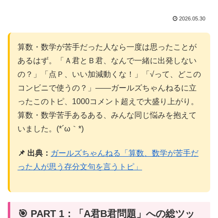
2026.05.30
算数・数学が苦手だった人なら一度は思ったことが
あるはず。「Ａ君とＢ君、なんで一緒に出発しない
の？」「点Ｐ、いい加減動くな！」「√って、どこの
コンビニで使うの？」——ガールズちゃんねるに立
ったこのトピ、1000コメント超えで大盛り上がり。
算数・数学苦手あるある、みんな同じ悩みを抱えて
いました。(*´ω｀*)
📌 出典：
ガールズちゃんねる「算数、数学が苦手だ
った人が思う存分文句を言うトピ」
🎯 PART 1：「A君B君問題」への総ツッ