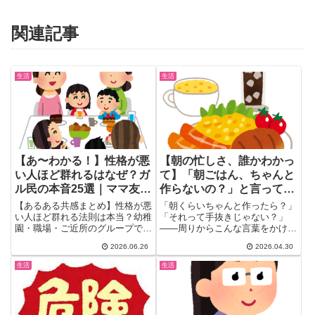
関連記事
生活
生活
【あ〜わかる！】性格が悪
【朝の忙しさ、誰かわかっ
い人ほど群れるはなぜ？ガ
て】「朝ごはん、ちゃんと
ル民の本音25選｜ママ友グ
作らないの？」と言ってく
ループ・職場の悪口連鎖・
る人にガル民が一斉ツッコ
【あるある共感まとめ】性格が悪
「朝くらいちゃんと作ったら？」
一匹狼の実態
ミ
い人ほど群れる法則は本当？幼稚
「それって手抜きじゃない？」
園・職場・ご近所のグループで体
——周りからこんな言葉をかけら
験したガル民の本音25選。フレ
れてモヤモヤしているトピ主に、
2026.06.26
2026.04.30
ネミーの見分け方・意地悪グルー
ガ...
プの心理メカニズムまで、リアル
生活
生活
な声でまとめます。