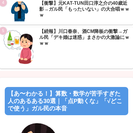
【衝撃】元KAT-TUN田口淳之介の40歳近
影→ガル民「もったいない」の大合唱ｗｗ
ｗ
【続報】川口春奈、酒CM降板の衝撃→ガ
ル民「デキ婚は迷惑」まさかの大激論にｗ
ｗｗ
【あ〜わかる！】算数・数学が苦手すぎた
人のあるある30選｜「点P動くな」「√どこ
で使う」ガル民の本音