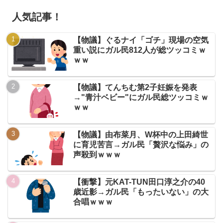
人気記事！
【物議】ぐるナイ「ゴチ」現場の空気
重い説にガル民812人が総ツッコミｗ
ｗｗ
【物議】てんちむ第2子妊娠を発表
→"青汁ベビー"にガル民総ツッコミｗ
ｗｗ
【物議】由布菜月、W杯中の上田綺世
に育児苦言→ガル民「贅沢な悩み」の
声殺到ｗｗｗ
【衝撃】元KAT-TUN田口淳之介の40
歳近影→ガル民「もったいない」の大
合唱ｗｗｗ