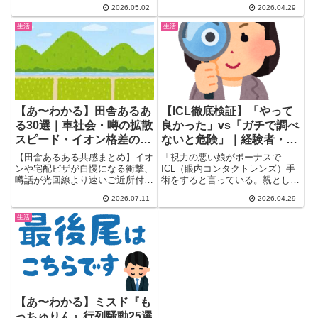
2026.05.02
2026.04.29
生活
生活
【あ〜わかる】田舎あるあ
【ICL徹底検証】「やって
る30選｜車社会・噂の拡散
良かった」vs「ガチで調べ
スピード・イオン格差のリ
ないと危険」｜経験者・元
アル
眼科スタッフが語る視力矯
【田舎あるある共感まとめ】イオ
「視力の悪い娘がボーナスで
正手術のリアルとリスク
ンや宅配ピザが自慢になる衝撃、
ICL（眼内コンタクトレンズ）手
噂話が光回線より速いご近所付き
術をすると言っている。親として
合い、カエルの大合唱まで。ガル
は不安です」というトピ主の心配
2026.07.11
2026.04.29
民500人が語る田舎生活のリアル
に...
を30選で紹介。車社会・買い物
生活
事情・自然の癒しなど地方在住者
が思わず頷くネタが満載です。
【あ〜わかる】ミスド『も
っちゅりん』行列騒動25選