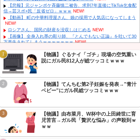
中国人のリウさん、新エネ車で国境越えたら遠隔操作で30時間ロ
【悲報】元ジャンポケ斉藤慎二被告、求刑7年直後にTikTok乞食配
ックされる！
NEW!
信→芸スポ+民「反省ゼロ」ｗｗｗ
NEW!
K-POPアイドルの約半数が3年後には姿を消す…損益分岐点突破
【動画】 町の中華料理屋さん、娘の採用で人気店になってしまう
は4％未満
NEW!
NEW!
彫り師YouTuber・しげち「刺青タトゥー入れてる奴は全員バカで
ロシアさん、国民の財産を没収しはじめる
NEW!
す」「すごい民度低い」「5000円好きなんすよ、バカって」
NEW!
【画像】 全身入れ墨の彫り師、『とんでもない正論』を吐いて30
万再生されてしまうｗｗｗｗｗｗｗ
NEW!
【悲報】二次元に詳しいVIPPER集合、うろ覚えキャラ当てクイ
ズに全滅ｗｗｗ
NEW!
【物議】ぐるナイ「ゴチ」現場の空気重い
説にガル民812人が総ツッコミｗｗｗ
【朗報】ダイエット相談民、VIPPERに記録しろと説教される→
本当に痩せ始めるｗｗｗ
NEW!
Powered by livedoor 相互RSS
【悲報】 明日、飛田給とかいう謎の場所に行くんやが何があるん
や????・・・・・・・・・
NEW!
【物議】てんちむ第2子妊娠を発表→"青汁
【保存版】NGT48はV字回復できるか2026→新曲・客増加・卒業
ベビー"にガル民総ツッコミｗｗｗ
生活躍、復活の条件を全部並べたｗ
NEW!
【物議】由布菜月、W杯中の上田綺世に育
児苦言→ガル民「贅沢な悩み」の声殺到ｗ
Powered by livedoor 相互RSS
ｗｗ