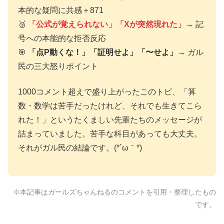
本的な疑問に共感＋871
🥉
「公式が覚えられない」「Xが突然現れた」
→ 記
号への本能的な拒否反応
🎯
「点P動くな！」「証明せよ」「〜せよ」
→ ガル
民の三大怒りポイント
1000コメント超えで盛り上がったこのトピ、「算
数・数学は苦手だったけれど、それでも生きてこら
れた！」というたくましい先輩たちのメッセージが
詰まっていました。苦手な科目があっても大丈夫。
それがガル民の結論です。(*´ω｀*)
※本記事はガールズちゃんねるのコメントを引用・整理したもの
です。