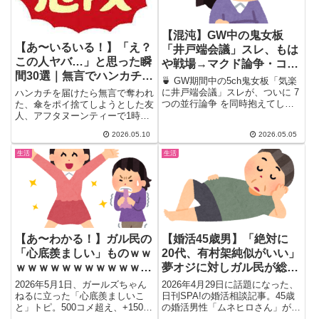
【混沌】GW中の鬼女板
【あ〜いるいる！】「え？
「井戸端会議」スレ、もは
この人ヤバ…」と思った瞬
や戦場→マクド論争・コピ
間30選｜無言でハンカチ奪
ペ認定婆・自演BeReal・
🍵 GW期間中の5ch鬼女板「気楽
い・傘ポイ捨て・1時間写
夜中シャワー論争で大荒れ
に井戸端会議」スレが、ついに 7
ハンカチを届けたら無言で奪われ
真撮るだけetc
つの並行論争 を同時抱えてしま
た、傘をポイ捨てしようとした友
ｗｗｗ
った件。専業主婦バトル、...
人、アフタヌーンティーで1時間
写真を撮り続けるだけで食べな
2026.05.10
2026.05.05
い...
生活
生活
【あ〜わかる！】ガル民の
【婚活45歳男】「絶対に
「心底羨ましい」ものｗｗ
20代、有村架純似がいい」
ｗｗｗｗｗｗｗｗｗｗｗｗ
夢オジに対しガル民が総ツ
ｗｗｗｗｗｗｗｗ
ッコミｗｗｗｗｗｗｗｗｗ
2026年5月1日、ガールズちゃん
2026年4月29日に話題になった、
ｗｗｗｗｗｗｗｗ
ねるに立った「心底羨ましいこ
日刊SPA!の婚活相談記事。45歳
と」トピ。500コメ超え、+1500
の婚活男性「ムネヒロさん」が
超えの大共感コメントも...
「絶対に20代、有村架...