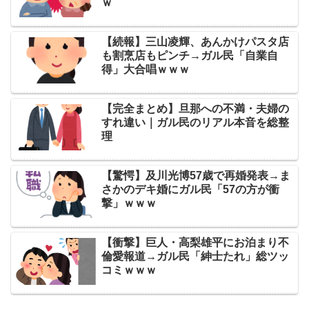
ｗ
【続報】三山凌輝、あんかけパスタ店
も割烹店もピンチ→ガル民「自業自
得」大合唱ｗｗｗ
【完全まとめ】旦那への不満・夫婦の
すれ違い｜ガル民のリアル本音を総整
理
【驚愕】及川光博57歳で再婚発表→ま
さかのデキ婚にガル民「57の方が衝
撃」ｗｗｗ
【衝撃】巨人・高梨雄平にお泊まり不
倫愛報道→ガル民「紳士たれ」総ツッ
コミｗｗｗ