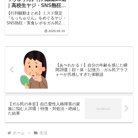
｜高校生ヤジ・SNS熱狂・
ガル民の本音
【行列騒動まとめ】ミスド限定
『もっちゅりん』をめぐるヤジ・
SNS熱狂・実食レポをガル民25
人が語る。高校生のヤジ事件から
2026.06.16
「並ぶほどじゃない」実食感想、
予約制への提言まで30-50代女性
のリアルな声を集結。
【あ〜わかる！】自分の年齢を感じた瞬
間28選｜顔・体・記憶力…ガル民アラフ
ォーが共感しすぎた体験談
【ガル民の本音】自己愛性人格障害の家
族に悩む人20選｜特徴・対処法・絶縁し
た結果
ホーム
生活