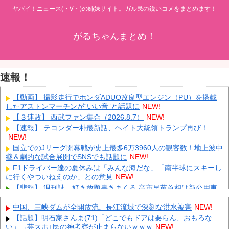
ヤバイ！ニュース(・∀・)の姉妹サイト。ガル民の鋭いコメをまとめます！
がるちゃんまとめ！
速報！
【動画】 撮影走行でホンダADUO改良型エンジン（PU）を搭載
したアストンマーチンが“いい音”と話題に
NEW!
【３連敗】 西武ファン集合（2026.8.7）
NEW!
【速報】 テコンダー朴最新話、ヘイト大統領トランプ再び！
NEW!
国立でのJリーグ開幕戦が史上最多6万3960人の観客数！地上波中
継＆劇的な試合展開でSNSでも話題に
NEW!
F1ドライバー達の夏休みは「みんな海だな」「南半球にスキーし
に行くやついねえのか」との意見
NEW!
【悲報】 週刊誌、好き放題書きまくる 高市早苗首相は新公用車
の贅を尽くした後部座席でたばこを吸うのが至福の時間「どんどん
延びる乗車時間」
NEW!
中国、三峡ダムが全開放流。長江流域で深刻な洪水被害
NEW!
タトゥー彫り師さん「刺青入れてる奴は全員バカです」→30万再
【話題】明石家さんま(71)「どこでもドアは要らん、おもろな
生ｗｗｗｗｗｗ
NEW!
い」→芸スポ+民の神考察が止まらないｗｗｗ
NEW!