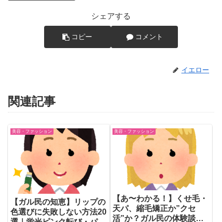
シェアする
コピー
コメント
イエロー
関連記事
美容・ファッション
美容・ファッション
【あ〜わかる！】くせ毛・
【ガル民の知恵】リップの
天パ、縮毛矯正か”クセ
色選びに失敗しない方法20
活”か？ガル民の体験談ま
選｜蛍光ピンク転び・パー