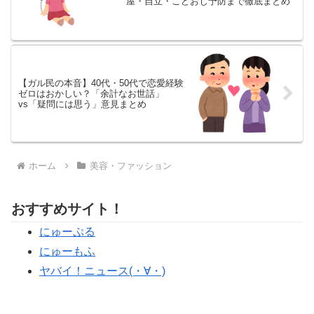
屋・自立・こどおじ予防まで徹底まとめ
【ガル民の本音】40代・50代で恋愛経験
ゼロはおかしい？「余計なお世話」
vs「疑問には思う」意見まとめ
ホーム
美容・ファッション
おすすめサイト！
にゅーぷる
にゅーもふ
ヤバイ！ニュース(・∀・)