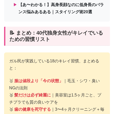
▶
【あ〜わかる！】高身長顔なのに低身長のバラ
ンス悩みあるある｜スタイリング術20選
📝 まとめ：40代独身女性がキレイでいる
ための習慣リスト
ガル民が実践している18のキレイ習慣、まとめる
と：
🥇
服は値段より「今の状態」
｜毛玉・シワ・臭い
NGの法則
🥈
髪だけは必ず綺麗に
｜美容室は1.5ヶ月ごと、プ
チプラでも質の良いケアを
🥉
歯の健康を死守する
｜3〜4ヶ月クリーニング＋毎