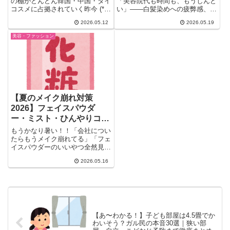
本音まとめ
の棚がどんどん韓国・中国・タイ
「美容院代も時間も、もうしんど
コスメに占拠されていく昨今 (*
い」——白髪染めへの疲弊感、あ
´ω｀*)「パッケージが可愛...
なただけじゃありません。ガー
2026.05.12
2026.05.19
ル...
美容・ファッション
【夏のメイク崩れ対策
2026】フェイスパウダ
ー・ミスト・ひんやりコス
メ｜ガル民のリアル口コミ
もうかなり暑い！！「会社につい
まとめ
たらもうメイク崩れてる」「フェ
イスパウダーのいいやつ全然見つ
からない」……そんな悩みをガ
2026.05.16
ル...
【あ〜わかる！】子ども部屋は4.5畳でか
わいそう？ガル民の本音30選｜狭い部