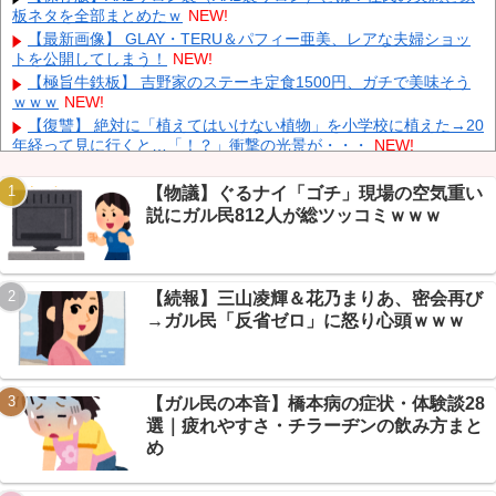
中国、止められないEV製造 売れず在庫山積み「売れたこと」に
板ネタを全部まとめたｗ
NEW!
して補助金を騙し取る事案を思いつきが横行
NEW!
【最新画像】 GLAY・TERU＆パフィー亜美、レアな夫婦ショッ
中国「台風接近！」台風13号「三峡直撃予測」中国「上流大洪
トを公開してしまう！
NEW!
水！（三峡上流」中国都市「8/5の映像（動画」三峡ダム「緊急放流
【極旨牛鉄板】 吉野家のステーキ定食1500円、ガチで美味そう
（決壊危機」中国「下流大水害（震え声」→
NEW!
ｗｗｗ
NEW!
韓国人インフルエンサー(49)、日本で次々と車に衝突 計7台巻き
【復讐】 絶対に「植えてはいけない植物」を小学校に植えた→20
込み 八王子
NEW!
年経って見に行くと…「！？」衝撃の光景が・・・
NEW!
中国とロシア海軍艦艇4隻が日本列島を一周…防衛省が全航路を
【朗報】有明、甲子園で9回大逆転勝利→熊本地震ふまえた応援
公開！
NEW!
に芸スポ+民「おめでとうと言いたい」ｗｗｗ
NEW!
【物議】ぐるナイ「ゴチ」現場の空気重い
【朗報】DAZN加入者まさかの5倍増、W杯視聴6700万人に芸ス
説にガル民812人が総ツッコミｗｗｗ
ポ+民「退会数は？」ｗｗｗ
NEW!
同僚の美人に土下座して必死に頼んだらこうなるｗｗｗ
NEW!
【悲報】PC自作勢「マザボ交換しただけ」でWindows消滅→スレ
【続報】三山凌輝＆花乃まりあ、密会再び
民「500円Windowsでいい？」で煽られるｗｗｗ
NEW!
Powered by livedoor 相互RSS
→ガル民「反省ゼロ」に怒り心頭ｗｗｗ
【悲報】いい大人が電子レンジの仕組みわかってない件→「ある
あるｗｗｗ」共感の連鎖で大カオスｗｗｗ
NEW!
【ガル民の本音】橋本病の症状・体験談28
選｜疲れやすさ・チラーヂンの飲み方まと
め
Powered by livedoor 相互RSS