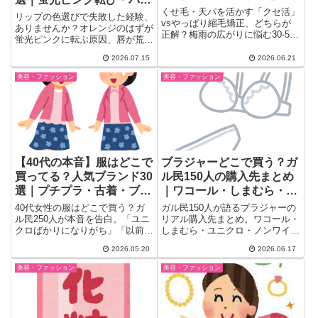
とめ｜梅雨対策・ヘアケア
くせ毛・天パを活かす「クセ活」
ソナルカラーの正解
リップの色選びで失敗した経験、
の知恵
vsやっぱり縮毛矯正、どちらが
ありませんか？オレンジのはずが
正解？梅雨の広がりに悩む30-50
蛍光ピンクに転ぶ原因、唇が荒れ
代女性のリアルな声をガル民386
る人向けの成分チェック法、パー
コメントから厳選。カーリーメソ
2026.07.15
2026.06.21
ソナルカラー診断で垢抜けた体験
ッドの実態、年齢による変化、お
談まで、ガル民のリアルな声を
美容・ファッション
美容・ファッション
すすめヘアケアまで、当事者だか
20選まとめました。プチプラ・
らわかる本音を一気読み。
デパコス派、それぞれの色選びの
コツも紹介します。
【40代の本音】服はどこで
ブラジャーどこで買う？ガ
買ってる？人気ブランド30
ル民150人の購入先まとめ
選｜プチプラ・古着・ブラ
｜ワコール・しまむら・ノ
ンド派の声まとめ
ンワイヤーのリアル
40代女性の服はどこで買う？ガ
ガル民150人が語るブラジャーの
ル民250人が本音を告白。「ユニ
リアル購入先まとめ。ワコール・
クロばかりになりがち」「以前の
しまむら・ユニクロ・ノンワイヤ
ブランドが似合わない」というア
ー派の本音を厳選。30〜40代女
2026.05.20
2026.06.17
ラフォーあるあるから、
性がブラトップをやめてワコール
and.ST・Coca・しまむら・オン
に戻った後悔談、プチプラvs高
美容・ファッション
美容・ファッション
ワードなど人気ブランド30選
品質の本音比較まで徹底まとめ。
と、体型カバーのコツ・古着節約
試着フィッティングのリアルな体
術まで一気にまとめました。
験談も収録。