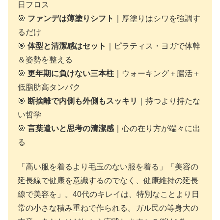
日フロス
🎯
ファンデは薄塗りシフト
｜厚塗りはシワを強調す
るだけ
🎯
体型と清潔感はセット
｜ピラティス・ヨガで体幹
＆姿勢を整える
🎯
更年期に負けない三本柱
｜ウォーキング＋腸活＋
低脂肪高タンパク
🎯
断捨離で内側も外側もスッキリ
｜持つより持たな
い哲学
🎯
言葉遣いと思考の清潔感
｜心の在り方が端々に出
る
「高い服を着るより毛玉のない服を着る」「美容の
延長線で健康を意識するのでなく、健康維持の延長
線で美容を」。40代のキレイは、特別なことより日
常の小さな積み重ねで作られる。ガル民の等身大の