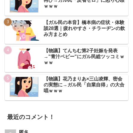
再び→ガル民「反省ゼロ」に怒り心頭
ｗｗｗ
【ガル民の本音】橋本病の症状・体験
談28選｜疲れやすさ・チラーヂンの飲
み方まとめ
【物議】てんちむ第2子妊娠を発表
→"青汁ベビー"にガル民総ツッコミｗ
ｗｗ
【物議】花乃まりあ×三山凌輝、密会
の実態に→ガル民「自業自得」の大合
唱ｗｗｗ
最近のコメント！
匿名