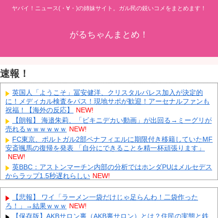
ヤバイ！ニュース(・∀・)の姉妹サイト。ガル民の鋭いコメをまとめます！
がるちゃんまとめ！
速報！
英国人「ようこそ」冨安健洋、クリスタルパレス加入が決定的
に！メディカル検査をパス！現地サポが歓迎！アーセナルファンも
祝福！【海外の反応】
NEW!
【朗報】 海邉朱莉、「ビキニデカい動画」が出回る→ミーグリが
売れるｗｗｗｗｗｗ
NEW!
FC東京、ポルトガル2部ペナフィエルに期限付き移籍していたMF
安斎颯馬の復帰を発表 「自分にできることを精一杯頑張ります」
NEW!
英BBC：アストンマーチン内部の分析ではホンダPUはメルセデス
からラップ1.5秒遅れらしい
NEW!
外国人「2026年バロンドールは誰が受賞すべき?」エンバペ、今
季無冠でも初受賞か!?海外ファンが考える本命とは!?【海外の反
【悲報】 ワイ「ラーメン一袋だけじゃ足らんわ！二袋作った
応】
NEW!
ろ！」→結果ｗｗｗ
NEW!
【画像】 松屋、食器の仕分けまでセルフに
NEW!
【保存版】AKBサロン裏（AKB裏サロン）とは？住民の実態と鉄