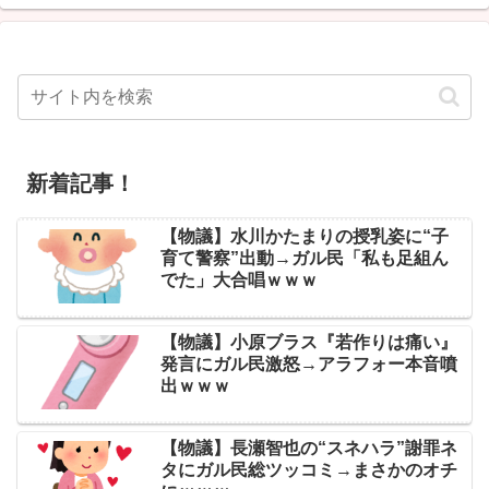
新着記事！
【物議】水川かたまりの授乳姿に“子
育て警察”出動→ガル民「私も足組ん
でた」大合唱ｗｗｗ
【物議】小原ブラス『若作りは痛い』
発言にガル民激怒→アラフォー本音噴
出ｗｗｗ
【物議】長瀬智也の“スネハラ”謝罪ネ
タにガル民総ツッコミ→まさかのオチ