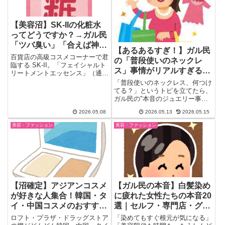
【美容沼】SK-IIの化粧水
ってどうですか？→ガル民
「ツバ臭い」「合えば神」
【あるあるすぎ！】ガル民
評価真っ二つの本音バトル
百貨店の高級コスメコーナーで君
の「普段使いのネックレ
臨する SK-II。「フェイシャルト
ス」事情がリアルすぎる｜
リートメントエッセンス」（通
一粒ダイヤのお守り派・
称：神の化粧水）は1本2万...
「普段使いのネックレス、何つけ
Tiffany派・GU派まで大集
てる？」というトピを立てたら、
ガル民の"本音のジュエリー事
合
情"が続々集まった（´∀｀）一
2026.05.08
2026.05.13
2026.05.15
粒...
美容・ファッション
美容・ファッション
【沼確定】アジアンコスメ
【ガル民の本音】白髪染め
が好きな人集合！韓国・タ
に疲れた女性たちの本音20
イ・中国コスメのおすすめ
選｜セルフ・専門店・グレ
を語り合うガルちゃん民の
イヘア…それぞれの選択
ロフト・プラザ・ドラッグストア
「染めてもすぐ根元が気になる」