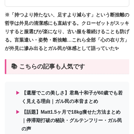
※「持つより持たない、足すより減らす」という断捨離の
哲学は外見の清潔感にも直結する。クローゼットがスッキ
リすると服選びが楽になり、古い服を着続けることも防げ
る。言葉遣い・姿勢・断捨離…これら全部「心の在り方」
が外見に滲み出るとガル民が体感として語っていた✨
📚 こちらの記事も人気です
▶
【還暦でこの美しさ】君島十和子が60歳でも若
く見える理由｜ガル民の本音まとめ
▶
【話題】Matt1.5ヶ月で18kg痩せた方法まとめ
｜停滞期打破の秘訣・グルテンフリー・ガル民
の声