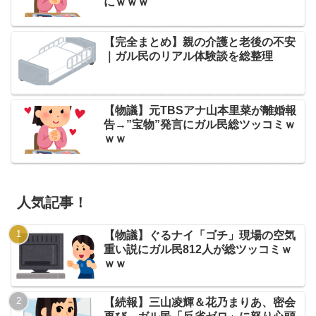
にｗｗｗ
【完全まとめ】親の介護と老後の不安
｜ガル民のリアル体験談を総整理
【物議】元TBSアナ山本里菜が離婚報
告→”宝物”発言にガル民総ツッコミｗ
ｗｗ
人気記事！
【物議】ぐるナイ「ゴチ」現場の空気
重い説にガル民812人が総ツッコミｗ
ｗｗ
【続報】三山凌輝＆花乃まりあ、密会