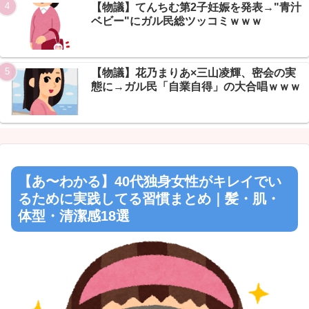
【物議】てんちむ第2子妊娠を発表→"青汁
ベビー"にガル民総ツッコミｗｗｗ
【物議】花乃まりあ×三山凌輝、密会の実
態に→ガル民「自業自得」の大合唱ｗｗｗ
【あ〜わかる】40代独身女性がキレイでい
るために実践してる習慣まとめ｜髪・肌・
体型・清潔感18選